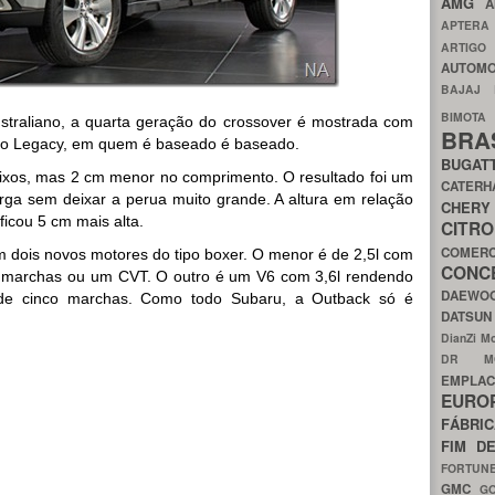
AMG
A
APTER
ARTIG
AUTOMO
BAJAJ
BIMOT
traliano, a quarta geração do crossover é mostrada com
BRA
 do Legacy, em quem é baseado é baseado.
BUGAT
eixos, mas 2 cm menor no comprimento. O resultado foi um
CATER
rga sem deixar a perua muito grande. A altura em relação
CH
icou 5 cm mais alta.
CIT
COMER
m dois novos motores do tipo boxer. O menor é de 2,5l com
CON
 marchas ou um CVT. O outro é um V6 com 3,6l rendendo
DAEW
 de cinco marchas. Como todo Subaru, a Outback só é
DATSU
DianZi M
DR 
EMPL
EURO
FÁBRI
FIM D
FORTUN
GMC
G