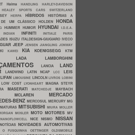
ERT
Haima
HANDLING
HARLEY-DAVIDSON
I
HEALEY SPORTS CARS SWITZERLAND
HÍBRIDOS
SSEY
HISTÓRIAS A
HERPA
HONDA
 DE UM CLÁSSICO
HOLDEN
HYUNDAI
HUMMER
HUMOR
NG
I.D.E.A.
INFINITI
IA
INDIAN
INITIALE PARIS
ADES
ISUZU
ITALDESIGN-GIUGIARO
IVECO
AGUAR
JEEP
JENSEN
JIANGLING
JONWAY
KIA
KOENIGSEGG
AKI
KTM
KAWEI
LADA
LAMBORGHINI
MHO
NÇAMENTOS
LAND
LANCIA
ER
LEIS
LANDWIND
LATIN NCAP
LCC
S
LIFAN
LINCOLN
LIMOUSINE
LIVROS
LOBINI
S
LOW COST
MAGNA STEYR
LYONHEART
MASERATI
DRA
MAYBACH
MATCHEDJE
MERCADO
ZDA
MCLAREN
EDES-BENZ
MERCOSUL
MERCURY
MG
MITSUBISHI
INIATURAS
MIURA
MOLLER
MOTO
MOTORES
MV
MORGAN
MOSLER
NISSAN
a
NICE
NISMO
NANOFLOWCELL
NOVIDADES AUTOMOTIVAS
NOTÍCIAS
C
O FUSQUINHA
OETTINGER
OLDSMOBILE