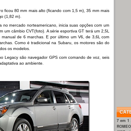
rro ficou 80 mm mais alto (ficando com 1,5 m), 35 mm mais
o (1,82 m).
a no mercado norteamericano, inicia suas opções com um
com um câmbio CVT(foto). A série esportiva GT terá um 2,5L
 manual de 6 marchas. E por último um V6, de 3,6L com
rchas. Como é tradicional na Subaru, os motores são do
todos os modelos.
 no Legacy são navegador GPS com comando de voz, seis
adaptativa ao ambiente.
CAT
7 em 1
ROME