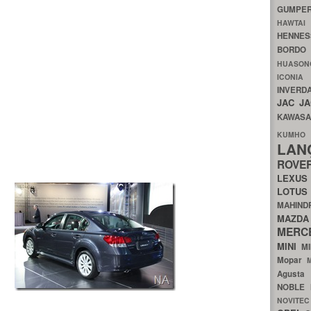
GUMP
HAWTA
HENNE
BORDO
HUASO
ICON
INVERD
JAC
J
KAWAS
KU
LA
ROV
LEXU
LOTU
MAHIN
MA
MERC
MINI
M
Mopar
Agust
NOBLE
NOVITE