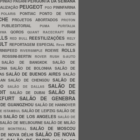
PERGUNTA DA SEMANA
PINIÃO
PAGANI
PEUGEOT
ALIZAÇÃO
PININFARINA
PGO
S
PONTIAC
PONTO DE VISTA
POLARIS
SCHE
PROJETOS ABORTADOS
PROTON
A
PUBLIEDITORIAL
PUMA
PURITALIA
QOROS
RAM
GHWA
QUANT
RACECRAFT
LLS
REESTILIZAÇÕES
RED BULL
RELY
ULT
REPORTAGEM ESPECIAL
RIICH
Reva
ROLLS
RINSPEED
ROEWE
RIVERSIMPLE
E
ROSSINI-BERTIN
ROVER
RUSH
S-AUTO
B
SALÃO DE BANGKOK
SALÃO DE
LONA
SALÃO DE BOLONHA
SALÃO DE
SALÃO DE BUENOS AIRES
LAS
SALÃO
SALÃO DE
SAN
SALÃO DE CHENGDU
SALÃO DE
AGO
SALÃO DE DALLAS
OIT
SALÃO DE
SALÃO DE DUBAI
NKFURT
SALÃO DE GENEBRA
 DE GUANGZHOU
SALÃO DE HANNOVER
SALÃO DE LEIPZIG
SALÃO DE
E ISTAMBUL
SALÃO DE LOS ANGELES
ES
SALÃO DE
SALÃO DE MELBOURNE
SALÃO DE MILÃO
SALÃO DE MOSCOU
 DE MONTREAL
SALÃO DE NOVA
 DE NOVA DÉLHI