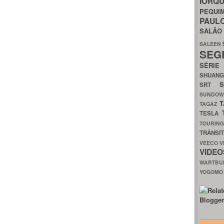
IORQ
PEQU
PAUL
SALÃ
SALEEN
SEG
SÉRI
SHUAN
SRT
SUNDO
T
TAGAZ
TESLA
TOURIN
TRÂNSI
VEECO
V
VIDE
WARTB
YOGOM