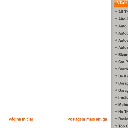
VISI
All T
Alto-
Auto 
Autop
Auto
Auto
Bizar
Car P
Carro
De 0 
Gara
Gara
Irmão
Moto
No Tr
Raci
Página inicial
Postagem mais antiga
Top 