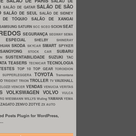
UE
SALÃO DE PARIS
SALÃO DE
SALÃO DE SÃO
IM
SALÃO DE QATAR
O
SALÃO DE SEUL
SALÃO DE SIDNEY
O DE TÓQUIO
SALÃO DE XANGAI
SEAT
SAMSUNG
SATURN
SCION
SCC
SCEO
REDOS
SEGURANÇA
SEGWAY
SEMA
E ESPECIAL
SHELBY
SHINERAY
SKODA
SMART
GHUAN
SPYKER
SKYCAR
SSANGYONG
SUBARU
STOCK CAR
SUSTENTABILIDADE
SUZUKI
TAC
WN
ATA
TEASERS
TECNOLOGIA
TECNICAR
TESTES
TOP 10
TOP GEAR
TOROIDION
TOYOTA
G SUPPERLEGGERA
Tramontana
TROLLER
TO
VAUXHALL
TRIDENT
TRION
TV
VENDAS
ELOZZI
VENCER
VENUCIA
VERITAS
OS
VOLKSWAGEN
VOLVO
VULCA
YAMAHA
URG
WIESMANN
WILLYS
Wuling
YEMA
ZAGATO
ZENVO
ZOTYE
O
ZX AUTO