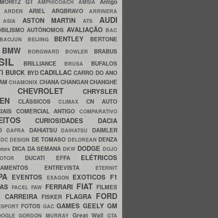
MORITZ GT
Antigo
AMPHICOACH
AMSIA
ARIEL
ARQBRAVO
A
ARDEN
ARRINERA
AUDI
ASTON MARTIN
O
ASIA
ATS
AVALIAÇÃO
BILISMO
AUTÔNOMOS
BAC
BENTLEY
BERTONE
BAOJUN
BEIJING
BMW
BRABUS
A
BORGWARD
BOWLER
SIL
BRILLIANCE
BUFALOS
BRUSA
TI
BUICK
CADILLAC
BYD
CARRO DO ANO
HAM
CHANA
CHANGAN
CHANGHE
CHAMONIX
CHEVROLET
ERY
CHRYSLER
ROEN
CLÁSSICOS
CN AUTO
CLIMAX
CIAIS
COMERCIAL ANTIGO
COMPARATIVO
CEITOS
CURIOSIDADES
DACIA
OO
DAHIATSU
DAIMLER
DAFRA
DAIHATSU
N
DE TOMASO
DENZA
DC DESIGN
DELOREAN
DODGE
DICA DA SEMANA
otors
DKW
DOJO
ELÉTRICOS
DUCATI
EFFA
MOTOR
ACAMENTOS
ENTREVISTA
ETERNIT
PA
EVENTOS
EXOTICOS
F1
EXAGON
FIAT
CAS
FERRARI
FILMES
FACEL
FAW
FORD
E CARREIRA
FLAGRA
FISKER
GAMES
GEELY
GM
FOTOS
ESPORT
GAC
Great Wall
OOGLE
GORDON MURRAY
GTA