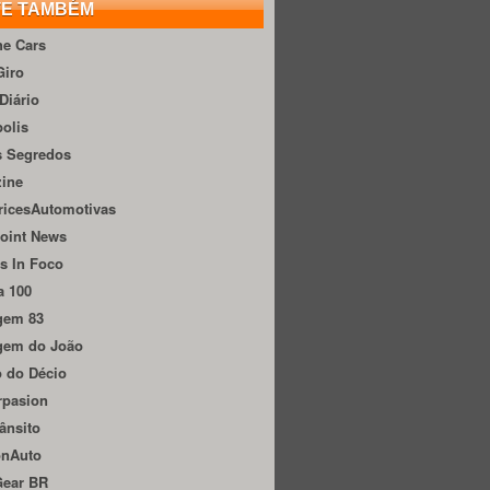
TE TAMBÉM
he Cars
Giro
Diário
olis
s Segredos
zine
ricesAutomotivas
oint News
s In Foco
a 100
gem 83
gem do João
 do Décio
rpasion
ânsito
onAuto
Gear BR