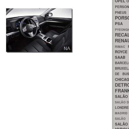
OPEL
O
PERSON
PNEU
POR
PS
PYEON
RECA
RENA
RIMAC
ROYC
SAA
BARCE
BRUXE
DE BU
CHIC
DETR
FRA
SALÃO
SALÃO D
LONDR
MADRID
SALÃO
SALÃO