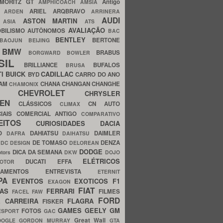
MORITZ GT
Antigo
AMPHICOACH
AMSIA
ARIEL
ARQBRAVO
A
ARDEN
ARRINERA
AUDI
ASTON MARTIN
O
ASIA
ATS
AVALIAÇÃO
BILISMO
AUTÔNOMOS
BAC
BENTLEY
BERTONE
BAOJUN
BEIJING
BMW
BRABUS
A
BORGWARD
BOWLER
SIL
BRILLIANCE
BUFALOS
BRUSA
TI
BUICK
CADILLAC
BYD
CARRO DO ANO
HAM
CHANA
CHANGAN
CHANGHE
CHAMONIX
CHEVROLET
ERY
CHRYSLER
ROEN
CLÁSSICOS
CN AUTO
CLIMAX
CIAIS
COMERCIAL ANTIGO
COMPARATIVO
CEITOS
CURIOSIDADES
DACIA
OO
DAHIATSU
DAIMLER
DAFRA
DAIHATSU
N
DE TOMASO
DENZA
DC DESIGN
DELOREAN
DODGE
DICA DA SEMANA
otors
DKW
DOJO
ELÉTRICOS
DUCATI
EFFA
MOTOR
ACAMENTOS
ENTREVISTA
ETERNIT
PA
EVENTOS
EXOTICOS
F1
EXAGON
FIAT
CAS
FERRARI
FILMES
FACEL
FAW
FORD
E CARREIRA
FLAGRA
FISKER
GAMES
GEELY
GM
FOTOS
ESPORT
GAC
Great Wall
OOGLE
GORDON MURRAY
GTA