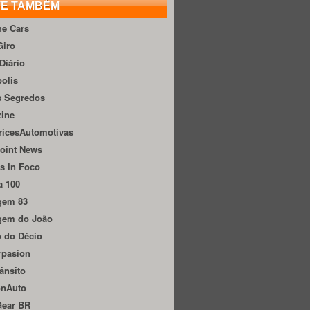
TE TAMBÉM
he Cars
Giro
Diário
olis
s Segredos
zine
ricesAutomotivas
oint News
s In Foco
a 100
gem 83
gem do João
 do Décio
rpasion
ânsito
onAuto
Gear BR