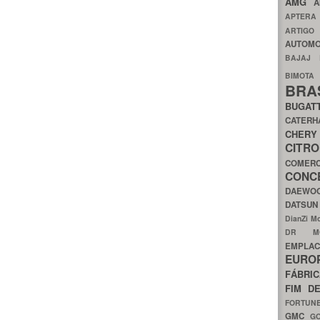
AMG
A
APTER
ARTIG
AUTOMO
BAJAJ
BIMOT
BRA
BUGAT
CATER
CH
CIT
COMER
CON
DAEW
DATSU
DianZi M
DR 
EMPL
EURO
FÁBRI
FIM D
FORTUN
GMC
G