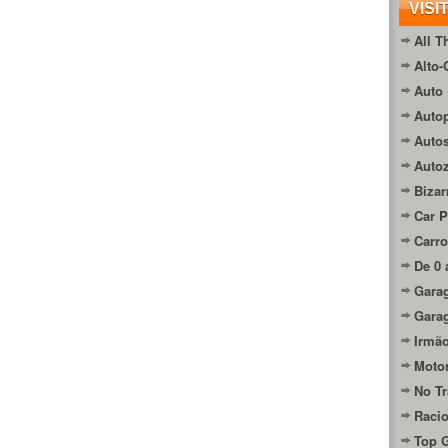
VISI
All T
Alto-
Auto 
Autop
Auto
Auto
Bizar
Car P
Carro
De 0 
Gara
Gara
Irmão
Moto
No Tr
Raci
Top 