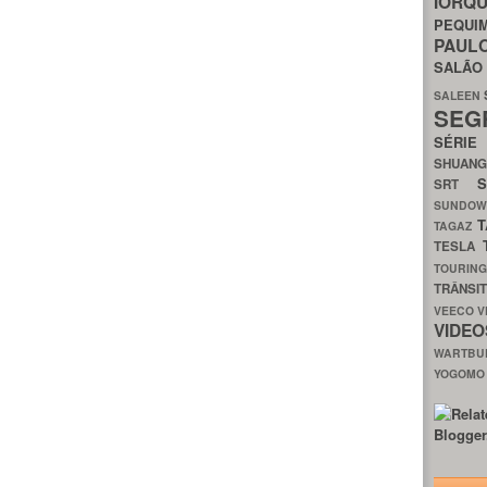
IORQ
PEQU
PAUL
SALÃ
SALEEN
SEG
SÉRI
SHUAN
SRT
SUNDO
T
TAGAZ
TESLA
TOURIN
TRÂNSI
VEECO
V
VIDE
WARTB
YOGOM