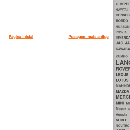
GUMP
HAWTA
HENNE
BORDO
HUASO
ICON
Página inicial
Postagem mais antiga
INVERD
JAC
J
KAWAS
KU
LA
ROV
LEXU
LOTU
MAHIN
MA
MERC
MINI
M
Mopar
Agust
NOBLE
NOVITE