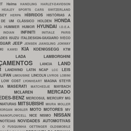
ERT
Haima
HANDLING
HARLEY-DAVIDSON
I
HEALEY SPORTS CARS SWITZERLAND
HÍBRIDOS
SSEY
HISTÓRIAS A
HERPA
HONDA
 DE UM CLÁSSICO
HOLDEN
HYUNDAI
HUMMER
HUMOR
NG
I.D.E.A.
INFINITI
IA
INDIAN
INITIALE PARIS
ADES
ISUZU
ITALDESIGN-GIUGIARO
IVECO
AGUAR
JEEP
JENSEN
JIANGLING
JONWAY
KIA
KOENIGSEGG
AKI
KTM
KAWEI
LADA
LAMBORGHINI
MHO
NÇAMENTOS
LAND
LANCIA
ER
LEIS
LANDWIND
LATIN NCAP
LCC
S
LIFAN
LINCOLN
LIMOUSINE
LIVROS
LOBINI
S
LOW COST
MAGNA STEYR
LYONHEART
MASERATI
DRA
MAYBACH
MATCHEDJE
MERCADO
ZDA
MCLAREN
EDES-BENZ
MERCOSUL
MERCURY
MG
MITSUBISHI
INIATURAS
MIURA
MOLLER
MOTO
MOTORES
MV
MORGAN
MOSLER
NISSAN
a
NICE
NISMO
NANOFLOWCELL
NOVIDADES AUTOMOTIVAS
NOTÍCIAS
C
O FUSQUINHA
OETTINGER
OLDSMOBILE