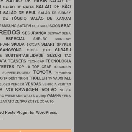
UE
SALÃO DE PARIS
SALÃO DE
SALÃO DE SÃO
IM
SALÃO DE QATAR
O
SALÃO DE SEUL
SALÃO DE SIDNEY
O DE TÓQUIO
SALÃO DE XANGAI
SEAT
SAMSUNG
SATURN
SCION
SCC
SCEO
REDOS
SEGURANÇA
SEGWAY
SEMA
E ESPECIAL
SHELBY
SHINERAY
SKODA
SMART
GHUAN
SPYKER
SKYCAR
SSANGYONG
SUBARU
STOCK CAR
SUSTENTABILIDADE
SUZUKI
TAC
WN
ATA
TEASERS
TECNOLOGIA
TECNICAR
TESTES
TOP 10
TOP GEAR
TOROIDION
TOYOTA
G SUPPERLEGGERA
Tramontana
TROLLER
TO
VAUXHALL
TRIDENT
TRION
TV
VENDAS
ELOZZI
VENCER
VENUCIA
VERITAS
OS
VOLKSWAGEN
VOLVO
VULCA
YAMAHA
URG
WIESMANN
WILLYS
Wuling
YEMA
ZAGATO
ZENVO
ZOTYE
O
ZX AUTO