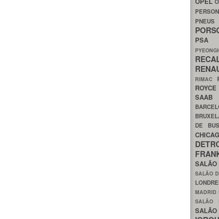
OPEL
O
PERSON
PNEU
POR
PS
PYEON
RECA
RENA
RIMAC
ROYC
SAA
BARCE
BRUXE
DE BU
CHIC
DETR
FRA
SALÃO
SALÃO D
LONDR
MADRID
SALÃO
SALÃO