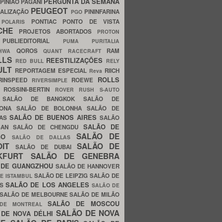
PERGUNTA DA SEMANA
PINIÃO
PAGANI
PEUGEOT
ALIZAÇÃO
PININFARINA
PGO
S
PONTIAC
PONTO DE VISTA
POLARIS
SCHE
PROJETOS ABORTADOS
PROTON
A
PUBLIEDITORIAL
PUMA
PURITALIA
QOROS
RAM
GHWA
QUANT
RACECRAFT
LLS
REESTILIZAÇÕES
RED BULL
RELY
ULT
REPORTAGEM ESPECIAL
RIICH
Reva
ROLLS
RINSPEED
ROEWE
RIVERSIMPLE
E
ROSSINI-BERTIN
ROVER
RUSH
S-AUTO
B
SALÃO DE BANGKOK
SALÃO DE
LONA
SALÃO DE BOLONHA
SALÃO DE
SALÃO DE BUENOS AIRES
LAS
SALÃO
SALÃO DE
SAN
SALÃO DE CHENGDU
SALÃO DE
AGO
SALÃO DE DALLAS
OIT
SALÃO DE
SALÃO DE DUBAI
NKFURT
SALÃO DE GENEBRA
 DE GUANGZHOU
SALÃO DE HANNOVER
SALÃO DE LEIPZIG
SALÃO DE
E ISTAMBUL
SALÃO DE LOS ANGELES
ES
SALÃO DE
SALÃO DE MELBOURNE
SALÃO DE MILÃO
SALÃO DE MOSCOU
 DE MONTREAL
SALÃO DE NOVA
 DE NOVA DÉLHI