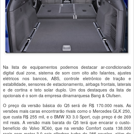
Na lista de equipamentos podemos destacar ar-condicionado
digital dual zone, sistema de som com oito alto falantes, ajustes
elétricos nos bancos, ABS, controle eletrônico de tração e
estabilidade, sensores de estacionamento, airbags frontais, laterais
e de cortina e teto solar duplo. Um dos destaques da lista de
opcionais é o som da empresa dinamarquesa Bang & Olufsen.
O preço da versão básica do Q5 será de R$ 170.000 reais. As
versões mais caras encontrarão rivais como o Mercedes GLK 250,
que custa R$ 255 mil, e o BMW X3 3.0 Sport, cujo preço é de 269
mil reais. A versão mais barata do Q5 terá que encarar o custo-
benefício do Volvo XC60, que na versão Comfort custa 138.000
reais com motor 3.0 seis cilindros turbo de 285 cavalos, além de