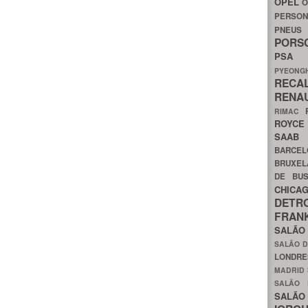
OPEL
O
PERSON
PNEU
POR
PS
PYEON
RECA
RENA
RIMAC
ROYC
SAA
BARCE
BRUXE
DE BU
CHIC
DETR
FRA
SALÃO
SALÃO D
LONDR
MADRID
SALÃO
SALÃO