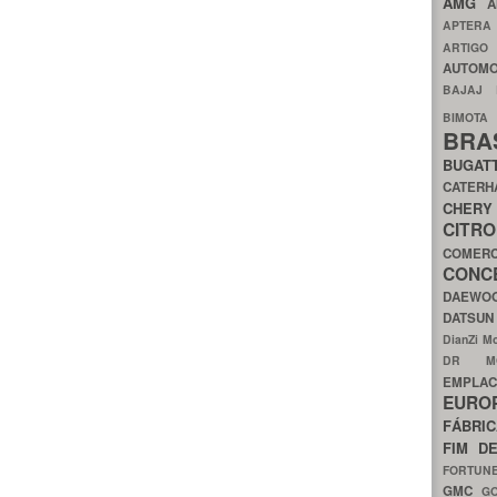
AMG
A
APTER
ARTIG
AUTOMO
BAJAJ
BIMOT
BRA
BUGAT
CATER
CH
CIT
COMER
CON
DAEW
DATSU
DianZi M
DR 
EMPL
EURO
FÁBRI
FIM D
FORTUN
GMC
G