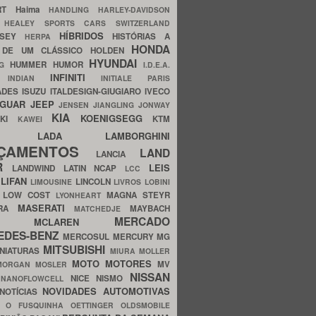
ERT
Haima
HANDLING
HARLEY-DAVIDSON
I
HEALEY SPORTS CARS SWITZERLAND
HÍBRIDOS
SSEY
HISTÓRIAS A
HERPA
HONDA
 DE UM CLÁSSICO
HOLDEN
HYUNDAI
HUMMER
HUMOR
NG
I.D.E.A.
INFINITI
IA
INDIAN
INITIALE PARIS
ADES
ISUZU
ITALDESIGN-GIUGIARO
IVECO
AGUAR
JEEP
JENSEN
JIANGLING
JONWAY
KIA
KOENIGSEGG
AKI
KTM
KAWEI
LADA
LAMBORGHINI
MHO
NÇAMENTOS
LAND
LANCIA
ER
LEIS
LANDWIND
LATIN NCAP
LCC
S
LIFAN
LINCOLN
LIMOUSINE
LIVROS
LOBINI
S
LOW COST
MAGNA STEYR
LYONHEART
MASERATI
DRA
MAYBACH
MATCHEDJE
MERCADO
ZDA
MCLAREN
EDES-BENZ
MERCOSUL
MERCURY
MG
MITSUBISHI
INIATURAS
MIURA
MOLLER
MOTO
MOTORES
MV
MORGAN
MOSLER
NISSAN
a
NICE
NISMO
NANOFLOWCELL
NOVIDADES AUTOMOTIVAS
NOTÍCIAS
C
O FUSQUINHA
OETTINGER
OLDSMOBILE