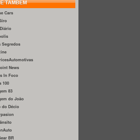
TE TAMBÉM
he Cars
Giro
Diário
olis
s Segredos
zine
ricesAutomotivas
oint News
s In Foco
a 100
gem 83
gem do João
 do Décio
rpasion
ânsito
onAuto
Gear BR