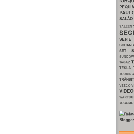
IORQ
PEQU
PAUL
SALÃ
SALEEN
SEG
SÉRI
SHUAN
SRT
SUNDO
T
TAGAZ
TESLA
TOURIN
TRÂNSI
VEECO
V
VIDE
WARTB
YOGOM