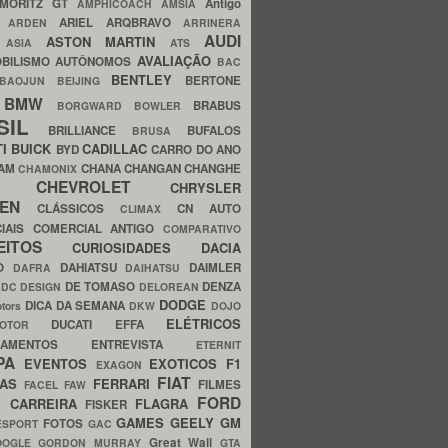
MORITZ GT
Antigo
AMPHICOACH
AMSIA
ARIEL
ARQBRAVO
A
ARDEN
ARRINERA
AUDI
ASTON MARTIN
O
ASIA
ATS
AVALIAÇÃO
BILISMO
AUTÔNOMOS
BAC
BENTLEY
BERTONE
BAOJUN
BEIJING
BMW
BRABUS
A
BORGWARD
BOWLER
SIL
BRILLIANCE
BUFALOS
BRUSA
TI
BUICK
CADILLAC
BYD
CARRO DO ANO
HAM
CHANA
CHANGAN
CHANGHE
CHAMONIX
CHEVROLET
ERY
CHRYSLER
ROEN
CLÁSSICOS
CN AUTO
CLIMAX
CIAIS
COMERCIAL ANTIGO
COMPARATIVO
CEITOS
CURIOSIDADES
DACIA
OO
DAHIATSU
DAIMLER
DAFRA
DAIHATSU
N
DE TOMASO
DENZA
DC DESIGN
DELOREAN
DODGE
DICA DA SEMANA
otors
DKW
DOJO
ELÉTRICOS
DUCATI
EFFA
MOTOR
ACAMENTOS
ENTREVISTA
ETERNIT
PA
EVENTOS
EXOTICOS
F1
EXAGON
FIAT
CAS
FERRARI
FILMES
FACEL
FAW
FORD
E CARREIRA
FLAGRA
FISKER
GAMES
GEELY
GM
FOTOS
ESPORT
GAC
Great Wall
OOGLE
GORDON MURRAY
GTA