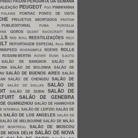
PERGUNTA DA SEMANA
PINIÃO
PAGANI
PEUGEOT
ALIZAÇÃO
PININFARINA
PGO
S
PONTIAC
PONTO DE VISTA
POLARIS
SCHE
PROJETOS ABORTADOS
PROTON
A
PUBLIEDITORIAL
PUMA
PURITALIA
QOROS
RAM
GHWA
QUANT
RACECRAFT
LLS
REESTILIZAÇÕES
RED BULL
RELY
ULT
REPORTAGEM ESPECIAL
RIICH
Reva
ROLLS
RINSPEED
ROEWE
RIVERSIMPLE
E
ROSSINI-BERTIN
ROVER
RUSH
S-AUTO
B
SALÃO DE BANGKOK
SALÃO DE
LONA
SALÃO DE BOLONHA
SALÃO DE
SALÃO DE BUENOS AIRES
LAS
SALÃO
SALÃO DE
SAN
SALÃO DE CHENGDU
SALÃO DE
AGO
SALÃO DE DALLAS
OIT
SALÃO DE
SALÃO DE DUBAI
NKFURT
SALÃO DE GENEBRA
 DE GUANGZHOU
SALÃO DE HANNOVER
SALÃO DE LEIPZIG
SALÃO DE
E ISTAMBUL
SALÃO DE LOS ANGELES
ES
SALÃO DE
SALÃO DE MELBOURNE
SALÃO DE MILÃO
SALÃO DE MOSCOU
 DE MONTREAL
SALÃO DE NOVA
 DE NOVA DÉLHI