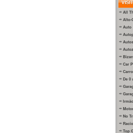
VISI
All T
Alto-
Auto 
Autop
Auto
Auto
Bizar
Car P
Carro
De 0 
Gara
Gara
Irmão
Moto
No Tr
Raci
Top 