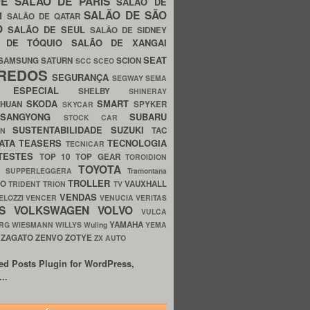
UE
SALÃO DE PARIS
SALÃO DE
SALÃO DE SÃO
IM
SALÃO DE QATAR
O
SALÃO DE SEUL
SALÃO DE SIDNEY
O DE TÓQUIO
SALÃO DE XANGAI
SEAT
SAMSUNG
SATURN
SCION
SCC
SCEO
REDOS
SEGURANÇA
SEGWAY
SEMA
E ESPECIAL
SHELBY
SHINERAY
SKODA
SMART
GHUAN
SPYKER
SKYCAR
SSANGYONG
SUBARU
STOCK CAR
SUSTENTABILIDADE
SUZUKI
TAC
WN
ATA
TEASERS
TECNOLOGIA
TECNICAR
TESTES
TOP 10
TOP GEAR
TOROIDION
TOYOTA
G SUPPERLEGGERA
Tramontana
TROLLER
TO
VAUXHALL
TRIDENT
TRION
TV
VENDAS
ELOZZI
VENCER
VENUCIA
VERITAS
OS
VOLKSWAGEN
VOLVO
VULCA
YAMAHA
URG
WIESMANN
WILLYS
Wuling
YEMA
ZAGATO
ZENVO
ZOTYE
O
ZX AUTO