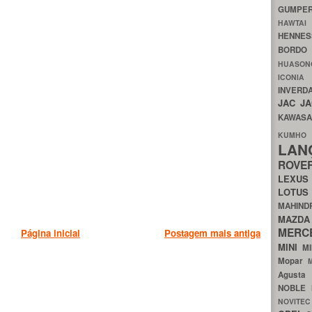
GUMP
HAWTA
HENNE
BORDO
HUASO
ICON
INVERD
JAC
J
KAWAS
KU
LA
ROV
LEXU
LOTU
MAHIN
MA
MERC
Página inicial
Postagem mais antiga
MINI
M
Mopar
Agust
NOBLE
NOVITE