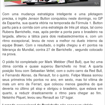
Com uma mudança estratégica inteligente e uma pilotagem
precisa, o inglês Jenson Button conquistou neste domingo, no GP
da Espanha, sua quarta vitória na temporada da Fórmula 1. Button
partiu para a corrida com uma estratégia de três pit stops, tal como
Rubens Barrichello, mas, após perder a ponta para o brasileiro na
largada, alterou a tática para dois reabastecimentos e, com um
ritmo excepcional, levou de novo a melhor no duelo interno da
equipe Brawn. Com o resultado, o inglês chegou a 41 pontos na
liderança do Mundial, contra 27 de Barrichello , segundo colocado
na prova.
O pódio foi completado por Mark Webber (Red Bull), que fez uma
ótima corrida e quase superou Barrichello no final. A quarta
posição ficou com Sebastian Vettel, com o outro carro da Red Bull,
e Fernando Alonso, da Renault, foi o quinto. Felipe Massa somou
seus primeiros três pontos no ano, em sexto, mas foi vítima de
mais um erro da Ferrari, que colocou menos gasolina do que
deveria no último pit stop e obrigou o brasileiro, que estava em
quarto, a reduzir drasticamente o ritmo para chegar ao fim.
Nelsinho Piquet, levou seu Renault ao 12º lugar.
Largada excepcional de Barrichello não assegura vitória