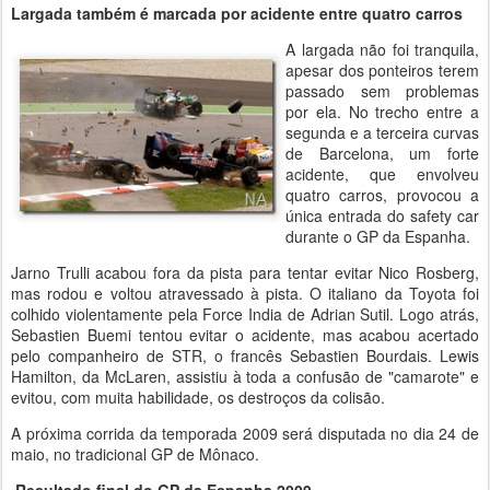
Largada também é marcada por acidente entre quatro carros
A largada não foi tranquila,
apesar dos ponteiros terem
passado sem problemas
por ela. No trecho entre a
segunda e a terceira curvas
de Barcelona, um forte
acidente, que envolveu
quatro carros, provocou a
única entrada do safety car
durante o GP da Espanha.
Jarno Trulli acabou fora da pista para tentar evitar Nico Rosberg,
mas rodou e voltou atravessado à pista. O italiano da Toyota foi
colhido violentamente pela Force India de Adrian Sutil. Logo atrás,
Sebastien Buemi tentou evitar o acidente, mas acabou acertado
pelo companheiro de STR, o francês Sebastien Bourdais. Lewis
Hamilton, da McLaren, assistiu à toda a confusão de "camarote" e
evitou, com muita habilidade, os destroços da colisão.
A próxima corrida da temporada 2009 será disputada no dia 24 de
maio, no tradicional GP de Mônaco.
Resultado final do GP da Espanha 2009