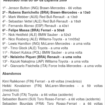
1º - Jenson Button (ING) Brawn-Mercedes - 66 voltas
2º - Rubens Barrichello (BRA) Brawn-Mercedes - a 13s0
3º - Mark Webber (AUS) Red Bull-Renault - a 13s9
4º - Sebastian Vettel (ALE) Red Bull-Renault - a 18s9
5º - Fernando Alonso (ESP) Renault - a 43s1
6º - Felipe Massa (BRA) Ferrari - a 50s8
7º - Nick Heidfeld (ALE) BMW Sauber - a 52s3
8º - Nico Rosberg (ALE) Williams-Toyota - a 1m05s2
9º - Lewis Hamilton (ING) McLaren-Mercedes - a uma volta
10º - Timo Glock (ALE) Toyota - a uma volta
11º - Robert Kubica (POL) BMW Sauber - a uma volta
12º - Nelsinho Piquet (BRA) Renault - a uma volta
13º - Kazuki Nakajima (JAP) Williams-Toyota - a uma volta
14º - Giancarlo Fisichella (ITA) Force India-Mercedes - a uma volta
Abandonos
Kimi Raikkonen (FIN) Ferrari - a 49 voltas (mecânico)
Heikki Kovalainen (FIN) McLaren-Mercedes - a 59 voltas
(mecânico)
Jarno Trulli (ITA) Toyota - a 66 voltas (acidente)
Sebastien Buemi (SUI) Toro Rosso-Ferrari - a 66 voltas (acidente)
Sebastien Bourdais (FRA) Toro Rosso-Ferrari - a 66 voltas