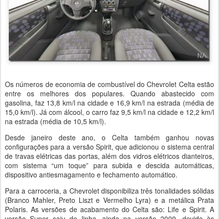
Os números de economia de combustível do Chevrolet Celta estão
entre os melhores dos populares. Quando abastecido com
gasolina, faz 13,8 km/l na cidade e 16,9 km/l na estrada (média de
15,0 km/l). Já com álcool, o carro faz 9,5 km/l na cidade e 12,2 km/l
na estrada (média de 10,5 km/l).
Desde janeiro deste ano, o Celta também ganhou novas
configurações para a versão Spirit, que adicionou o sistema central
de travas elétricas das portas, além dos vidros elétricos dianteiros,
com sistema “um toque” para subida e descida automáticas,
dispositivo antiesmagamento e fechamento automático.
Para a carroceria, a Chevrolet disponibiliza três tonalidades sólidas
(Branco Mahler, Preto Liszt e Vermelho Lyra) e a metálica Prata
Polaris. As versões de acabamento do Celta são: Life e Spirit. A
versão Super saiu de linha, ainda na versão 2009, devido às