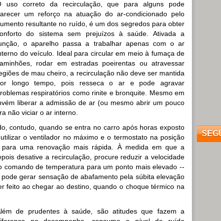
 uso correto da recirculação, que para alguns pode
arecer um reforço na atuação do ar-condicionado pelo
umento resultante no ruído, é um dos segredos para obter
onforto do sistema sem prejuízos à saúde. Ativada a
unção, o aparelho passa a trabalhar apenas com o ar
nterno do veículo. Ideal para circular em meio à fumaça de
aminhões, rodar em estradas poeirentas ou atravessar
egiões de mau cheiro, a recirculação não deve ser mantida
or longo tempo, pois resseca o ar e pode agravar
roblemas respiratórios como rinite e bronquite. Mesmo em
convém liberar a admissão de ar (ou mesmo abrir um pouco
 não viciar o ar interno.
o, contudo, quando se entra no carro após horas exposto
SEG
 utilizar o ventilador no máximo e o termostato na posição
las para uma renovação mais rápida. À medida em que a
epois desative a recirculação, procure reduzir a velocidade
ar o comando de temperatura para um ponto mais elevado --
e pode gerar sensação de abafamento pela súbita elevação
 feito ao chegar ao destino, quando o choque térmico na
lém de prudentes à saúde, são atitudes que fazem a
iferença no desempenho, consumo e nível de ruído