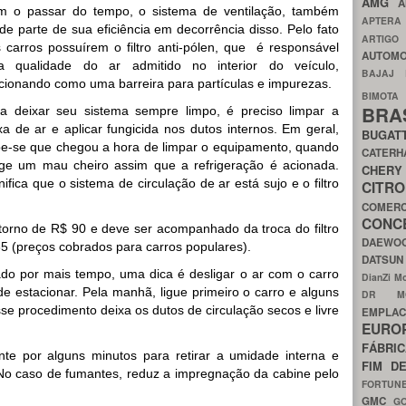
AMG
A
 o passar do tempo, o sistema de ventilação, também
APTER
de parte de sua eficiência em decorrência disso.
P
elo fato
ARTIG
 carros possuírem o filtro anti-pólen, que é responsável
AUTOMO
la qualidade do ar admitido no interior do veículo,
BAJAJ
cionando como uma barreira para partículas e impurezas.
BIMOT
BRA
a deixar seu sistema sempre limpo, é preciso limpar a
xa de ar e aplicar fungicida nos dutos internos. Em geral,
BUGAT
e-se que chegou a hora de limpar o equipamento, quando
CATER
ge um mau cheiro assim que a refrigeração é acionada.
CH
nifica que o sistema de circulação de ar está sujo e o filtro
CIT
COMER
CON
torno de R$ 90 e deve ser acompanhado da troca do filtro
DAEW
35 (preços cobrados para carros populares).
DATSU
ado por mais tempo, uma dica é desligar o ar com o carro
DianZi M
 estacionar. Pela manhã, ligue primeiro o carro e alguns
DR 
se procedimento deixa os dutos de circulação secos e livre
EMPL
EURO
FÁBRI
nte por alguns minutos para retirar a umidade interna e
FIM D
. No caso de fumantes, reduz a impregnação da cabine pelo
FORTUN
GMC
G