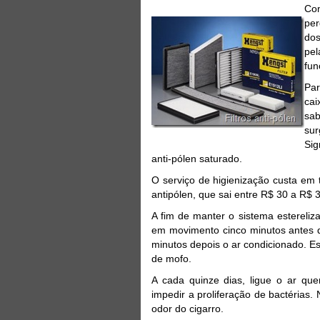
Com
per
dos
pe
fun
Par
cai
sab
sur
Sig
anti-pólen saturado.
O serviço de higienização custa em 
antipólen, que sai entre R$ 30 a R$ 
A fim de manter o sistema estereliz
em movimento cinco minutos antes de
minutos depois o ar condicionado. Es
de mofo.
A cada quinze dias, ligue o ar que
impedir a proliferação de bactérias
odor do cigarro.