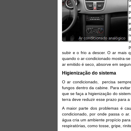
i
p
e
d
r
u
p
subir e o frio a descer. O ar mais
quando o ar-condicionado mostra-se
ar emitido é seco, absorve em segun
Higienização do sistema
O ar condicionado, percisa sempre 
fungos dentro da cabine. Para evit
que se faça a higienização do siste
terra deve reduzir esse prazo para 
A maior parte dos problemas é cau
condicionado, por onde passa o ar.
água cria um ambiente propício par
respiratórias, como tosse, gripe, rini