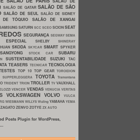
UE
SALÃO DE PARIS
SALÃO DE
SALÃO DE SÃO
IM
SALÃO DE QATAR
O
SALÃO DE SEUL
SALÃO DE SIDNEY
O DE TÓQUIO
SALÃO DE XANGAI
SEAT
SAMSUNG
SATURN
SCION
SCC
SCEO
REDOS
SEGURANÇA
SEGWAY
SEMA
E ESPECIAL
SHELBY
SHINERAY
SKODA
SMART
GHUAN
SPYKER
SKYCAR
SSANGYONG
SUBARU
STOCK CAR
SUSTENTABILIDADE
SUZUKI
TAC
WN
ATA
TEASERS
TECNOLOGIA
TECNICAR
TESTES
TOP 10
TOP GEAR
TOROIDION
TOYOTA
G SUPPERLEGGERA
Tramontana
TROLLER
TO
VAUXHALL
TRIDENT
TRION
TV
VENDAS
ELOZZI
VENCER
VENUCIA
VERITAS
OS
VOLKSWAGEN
VOLVO
VULCA
YAMAHA
URG
WIESMANN
WILLYS
Wuling
YEMA
ZAGATO
ZENVO
ZOTYE
O
ZX AUTO