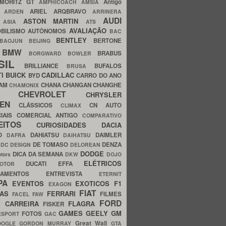
MORITZ GT
Antigo
AMPHICOACH
AMSIA
ARIEL
ARQBRAVO
A
ARDEN
ARRINERA
AUDI
ASTON MARTIN
O
ASIA
ATS
AVALIAÇÃO
BILISMO
AUTÔNOMOS
BAC
BENTLEY
BERTONE
BAOJUN
BEIJING
BMW
BRABUS
A
BORGWARD
BOWLER
SIL
BRILLIANCE
BUFALOS
BRUSA
TI
BUICK
CADILLAC
BYD
CARRO DO ANO
HAM
CHANA
CHANGAN
CHANGHE
CHAMONIX
CHEVROLET
ERY
CHRYSLER
ROEN
CLÁSSICOS
CN AUTO
CLIMAX
CIAIS
COMERCIAL ANTIGO
COMPARATIVO
CEITOS
CURIOSIDADES
DACIA
OO
DAHIATSU
DAIMLER
DAFRA
DAIHATSU
N
DE TOMASO
DENZA
DC DESIGN
DELOREAN
DODGE
DICA DA SEMANA
otors
DKW
DOJO
ELÉTRICOS
DUCATI
EFFA
MOTOR
ACAMENTOS
ENTREVISTA
ETERNIT
PA
EVENTOS
EXOTICOS
F1
EXAGON
FIAT
CAS
FERRARI
FILMES
FACEL
FAW
FORD
E CARREIRA
FLAGRA
FISKER
GAMES
GEELY
GM
FOTOS
ESPORT
GAC
Great Wall
OOGLE
GORDON MURRAY
GTA