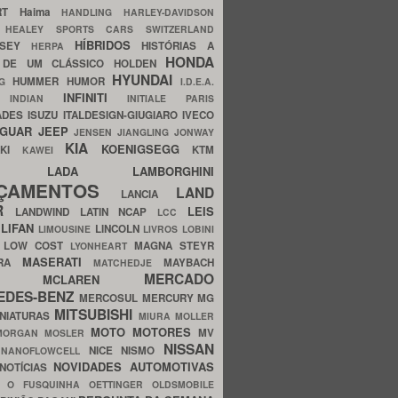
ERT
Haima
HANDLING
HARLEY-DAVIDSON
I
HEALEY SPORTS CARS SWITZERLAND
HÍBRIDOS
SSEY
HISTÓRIAS A
HERPA
HONDA
 DE UM CLÁSSICO
HOLDEN
HYUNDAI
HUMMER
HUMOR
NG
I.D.E.A.
INFINITI
IA
INDIAN
INITIALE PARIS
ADES
ISUZU
ITALDESIGN-GIUGIARO
IVECO
AGUAR
JEEP
JENSEN
JIANGLING
JONWAY
KIA
KOENIGSEGG
AKI
KTM
KAWEI
LADA
LAMBORGHINI
MHO
NÇAMENTOS
LAND
LANCIA
ER
LEIS
LANDWIND
LATIN NCAP
LCC
S
LIFAN
LINCOLN
LIMOUSINE
LIVROS
LOBINI
S
LOW COST
MAGNA STEYR
LYONHEART
MASERATI
DRA
MAYBACH
MATCHEDJE
MERCADO
ZDA
MCLAREN
EDES-BENZ
MERCOSUL
MERCURY
MG
MITSUBISHI
INIATURAS
MIURA
MOLLER
MOTO
MOTORES
MV
MORGAN
MOSLER
NISSAN
a
NICE
NISMO
NANOFLOWCELL
NOVIDADES AUTOMOTIVAS
NOTÍCIAS
C
O FUSQUINHA
OETTINGER
OLDSMOBILE