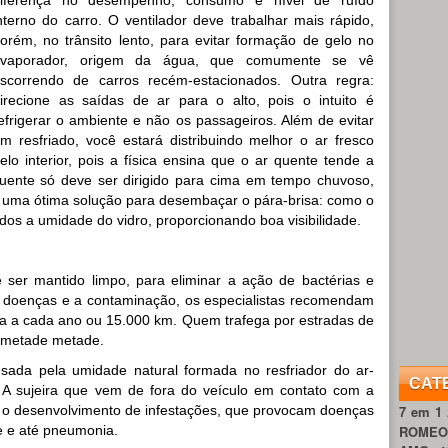
nterno do carro. O ventilador deve trabalhar mais rápido,
orém, no trânsito lento, para evitar formação de gelo no
evaporador, origem da água, que comumente se vê
scorrendo de carros recém-estacionados. Outra regra:
irecione as saídas de ar para o alto, pois o intuito é
efrigerar o ambiente e não os passageiros. Além de evitar
m resfriado, você estará distribuindo melhor o ar fresco
elo interior, pois a física ensina que o ar quente tende a
 quente só deve ser dirigido para cima em tempo chuvoso,
 uma ótima solução para desembaçar o pára-brisa: como o
dos a umidade do vidro, proporcionando boa visibilidade.
ser mantido limpo, para eliminar a ação de bactérias e
ar doenças e a contaminação, os especialistas recomendam
ma a cada ano ou 15.000 km. Quem trafega por estradas de
a metade metade.
sada pela umidade natural formada no resfriador do ar-
CAT
 A sujeira que vem de fora do veículo em contato com a
a o desenvolvimento de infestações, que provocam doenças
7 em 1
te e até pneumonia.
ROME