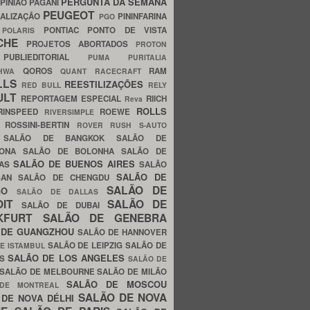
PERGUNTA DA SEMANA
PINIÃO
PAGANI
PEUGEOT
ALIZAÇÃO
PININFARINA
PGO
S
PONTIAC
PONTO DE VISTA
POLARIS
SCHE
PROJETOS ABORTADOS
PROTON
A
PUBLIEDITORIAL
PUMA
PURITALIA
QOROS
RAM
GHWA
QUANT
RACECRAFT
LLS
REESTILIZAÇÕES
RED BULL
RELY
ULT
REPORTAGEM ESPECIAL
RIICH
Reva
ROLLS
RINSPEED
ROEWE
RIVERSIMPLE
E
ROSSINI-BERTIN
ROVER
RUSH
S-AUTO
B
SALÃO DE BANGKOK
SALÃO DE
LONA
SALÃO DE BOLONHA
SALÃO DE
SALÃO DE BUENOS AIRES
LAS
SALÃO
SALÃO DE
SAN
SALÃO DE CHENGDU
SALÃO DE
AGO
SALÃO DE DALLAS
OIT
SALÃO DE
SALÃO DE DUBAI
NKFURT
SALÃO DE GENEBRA
 DE GUANGZHOU
SALÃO DE HANNOVER
SALÃO DE LEIPZIG
SALÃO DE
E ISTAMBUL
SALÃO DE LOS ANGELES
ES
SALÃO DE
SALÃO DE MELBOURNE
SALÃO DE MILÃO
SALÃO DE MOSCOU
 DE MONTREAL
SALÃO DE NOVA
 DE NOVA DÉLHI