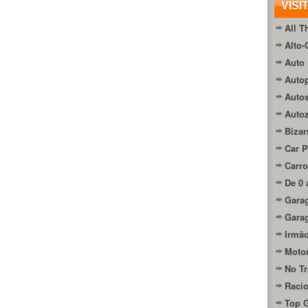
VISI
All T
Alto-
Auto 
Autop
Auto
Auto
Bizar
Car P
Carro
De 0 
Gara
Gara
Irmão
Moto
No Tr
Raci
Top 