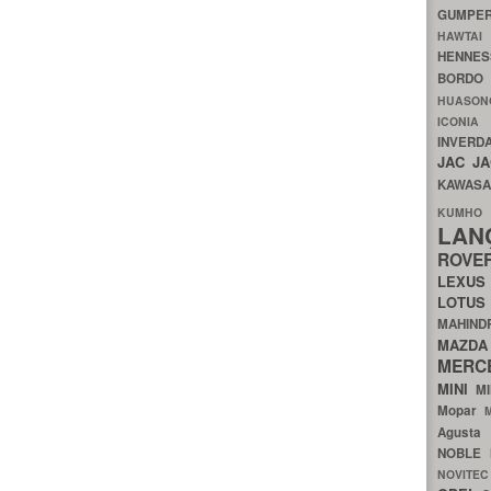
GUMP
HAWTA
HENNE
BORDO
HUASO
ICON
INVERD
JAC
J
KAWAS
KU
LA
ROV
LEXU
LOTU
MAHIN
MA
MERC
MINI
M
Mopar
Agust
NOBLE
NOVITE