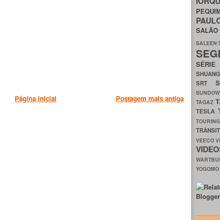
IORQ
PEQU
PAUL
SALÃ
SALEEN
SEG
SÉRI
SHUAN
SRT
SUNDO
Página inicial
Postagem mais antiga
T
TAGAZ
TESLA
TOURIN
TRÂNSI
VEECO
V
VIDE
WARTB
YOGOM