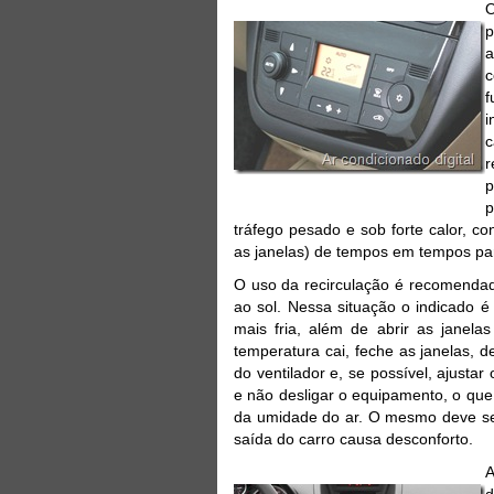
O
p
a
c
f
i
c
r
p
p
tráfego pesado e sob forte calor, 
as janelas) de tempos em tempos para
O uso da recirculação é recomendad
ao sol. Nessa situação o indicado é
mais fria, além de abrir as jane
temperatura cai, feche as janelas, d
do ventilador e, se possível, ajust
e não desligar o equipamento, o qu
da umidade do ar. O mesmo deve ser
saída do carro causa desconforto.
A
d