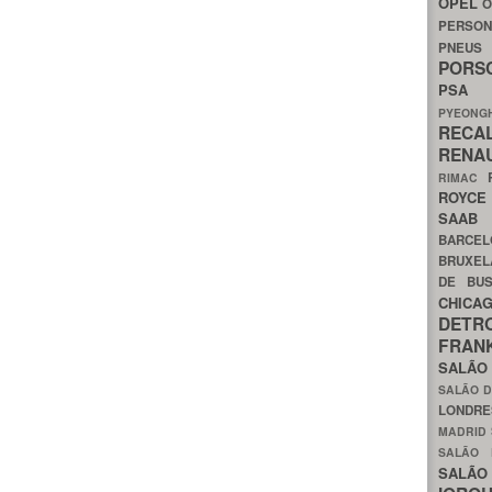
OPEL
O
PERSON
PNEU
POR
PS
PYEON
RECA
RENA
RIMAC
ROYC
SAA
BARCE
BRUXE
DE BU
CHIC
DETR
FRA
SALÃO
SALÃO D
LONDR
MADRID
SALÃO
SALÃO