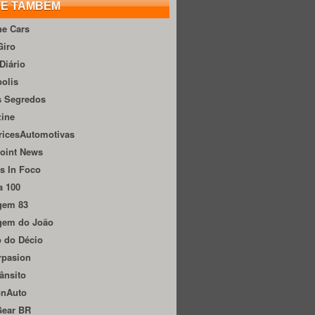
TE TAMBÉM
he Cars
Giro
Diário
olis
s Segredos
zine
ricesAutomotivas
oint News
s In Foco
a 100
gem 83
gem do João
 do Décio
rpasion
ânsito
onAuto
Gear BR