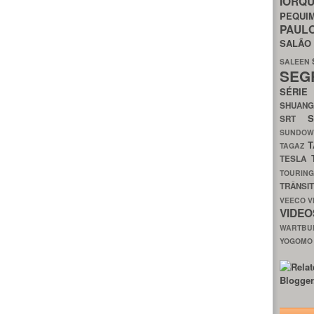
IORQ
PEQU
PAUL
SALÃ
SALEEN
SEG
SÉRI
SHUAN
SRT
SUNDO
T
TAGAZ
TESLA
TOURIN
TRÂNSI
VEECO
V
VIDE
WARTB
YOGOM