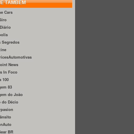
TE TAMBÉM
he Cars
Giro
Diário
olis
s Segredos
zine
ricesAutomotivas
oint News
s In Foco
a 100
gem 83
gem do João
 do Décio
rpasion
ânsito
onAuto
Gear BR