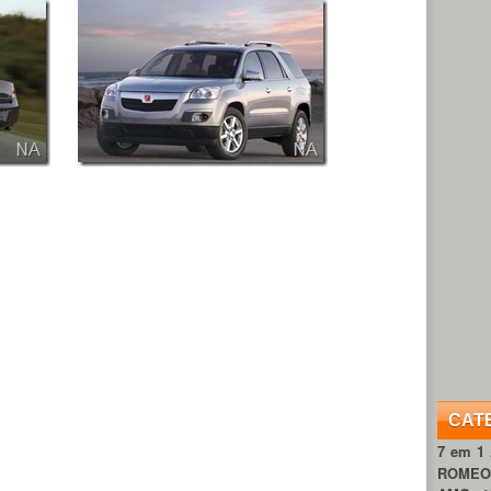
CAT
7 em 1
ROME