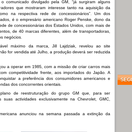
o comunicado divulgado pela GM, “já surgiram alguns
radores que mostraram interesse tanto na aquisição da
omo na respectiva rede de concessionários”. Um dos
sados, é o empresário americano Roger Penske, dono da
ede de concessionárias dos Estados Unidos, com mais de
entos, de 40 marcas diferentes, além de transportadoras,
os negócios.
vel máximo da marca, Jill Lajdziak, revelou ao site
ão for vendida até Julho, a produção deverá ser reduzida
çou a operar em 1985, com a missão de criar carros mais
om competitividade frente, aos importados do Japão. A
nquistar a preferência dos consumidores americanos e
SEG
ndas dos concorrentes orientais.
 plano de reestruturação do grupo GM que, para ser
 as suas actividades exclusivamente na Chevrolet, GMC,
americana anunciou na semana passada a extinção da