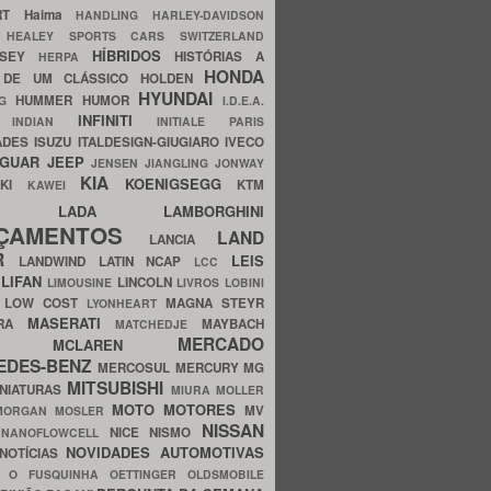
ERT
Haima
HANDLING
HARLEY-DAVIDSON
I
HEALEY SPORTS CARS SWITZERLAND
HÍBRIDOS
SSEY
HISTÓRIAS A
HERPA
HONDA
 DE UM CLÁSSICO
HOLDEN
HYUNDAI
HUMMER
HUMOR
NG
I.D.E.A.
INFINITI
IA
INDIAN
INITIALE PARIS
ADES
ISUZU
ITALDESIGN-GIUGIARO
IVECO
AGUAR
JEEP
JENSEN
JIANGLING
JONWAY
KIA
KOENIGSEGG
AKI
KTM
KAWEI
LADA
LAMBORGHINI
MHO
NÇAMENTOS
LAND
LANCIA
ER
LEIS
LANDWIND
LATIN NCAP
LCC
S
LIFAN
LINCOLN
LIMOUSINE
LIVROS
LOBINI
S
LOW COST
MAGNA STEYR
LYONHEART
MASERATI
DRA
MAYBACH
MATCHEDJE
MERCADO
ZDA
MCLAREN
EDES-BENZ
MERCOSUL
MERCURY
MG
MITSUBISHI
INIATURAS
MIURA
MOLLER
MOTO
MOTORES
MV
MORGAN
MOSLER
NISSAN
a
NICE
NISMO
NANOFLOWCELL
NOVIDADES AUTOMOTIVAS
NOTÍCIAS
C
O FUSQUINHA
OETTINGER
OLDSMOBILE