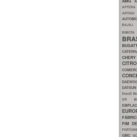
AMG
A
APTER
ARTIG
AUTOMO
BAJAJ
BIMOT
BRA
BUGAT
CATER
CH
CIT
COMER
CON
DAEW
DATSU
DianZi M
DR 
EMPL
EURO
FÁBRI
FIM D
FORTUN
GMC
G