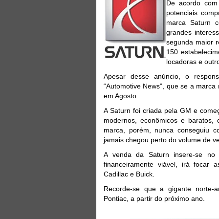
De acordo com 
potenciais comp
marca Saturn c
grandes interes
segunda maior r
150 estabelecim
locadoras e outr
Apesar desse anúncio, o responsá
“Automotive News”, que se a marca n
em Agosto.
A Saturn foi criada pela GM e come
modernos, econômicos e baratos, c
marca, porém, nunca conseguiu co
jamais chegou perto do volume de ve
A venda da Saturn insere-se no
financeiramente viável, irá focar
Cadillac e Buick.
Recorde-se que a gigante norte-
Pontiac, a partir do próximo ano.