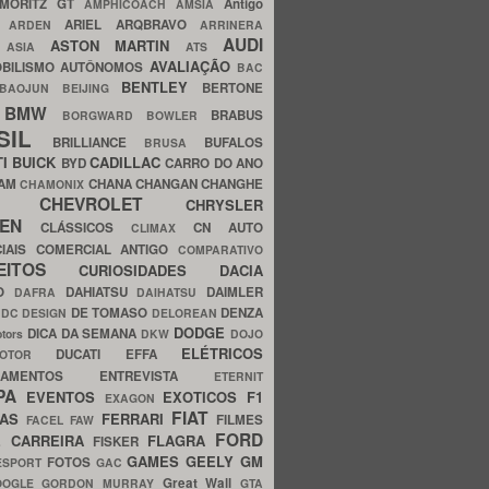
MORITZ GT
Antigo
AMPHICOACH
AMSIA
ARIEL
ARQBRAVO
A
ARDEN
ARRINERA
AUDI
ASTON MARTIN
O
ASIA
ATS
AVALIAÇÃO
BILISMO
AUTÔNOMOS
BAC
BENTLEY
BERTONE
BAOJUN
BEIJING
BMW
BRABUS
A
BORGWARD
BOWLER
SIL
BRILLIANCE
BUFALOS
BRUSA
TI
BUICK
CADILLAC
BYD
CARRO DO ANO
HAM
CHANA
CHANGAN
CHANGHE
CHAMONIX
CHEVROLET
ERY
CHRYSLER
ROEN
CLÁSSICOS
CN AUTO
CLIMAX
CIAIS
COMERCIAL ANTIGO
COMPARATIVO
CEITOS
CURIOSIDADES
DACIA
OO
DAHIATSU
DAIMLER
DAFRA
DAIHATSU
N
DE TOMASO
DENZA
DC DESIGN
DELOREAN
DODGE
DICA DA SEMANA
otors
DKW
DOJO
ELÉTRICOS
DUCATI
EFFA
MOTOR
ACAMENTOS
ENTREVISTA
ETERNIT
PA
EVENTOS
EXOTICOS
F1
EXAGON
FIAT
CAS
FERRARI
FILMES
FACEL
FAW
FORD
E CARREIRA
FLAGRA
FISKER
GAMES
GEELY
GM
FOTOS
ESPORT
GAC
Great Wall
OOGLE
GORDON MURRAY
GTA