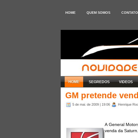
HOME
QUEM SOMOS
CONTATO
HOME
SEGREDOS
VIDEOS
GM pretende vend
5 de mai. de 2009
| 19:06
Henrique Rod
A General Motor
venda da Saturn