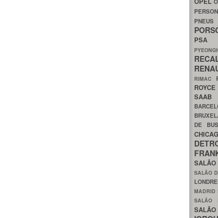
OPEL
O
PERSON
PNEU
POR
PS
PYEON
RECA
RENA
RIMAC
ROYC
SAA
BARCE
BRUXE
DE BU
CHIC
DETR
FRA
SALÃO
SALÃO D
LONDR
MADRID
SALÃO
SALÃO