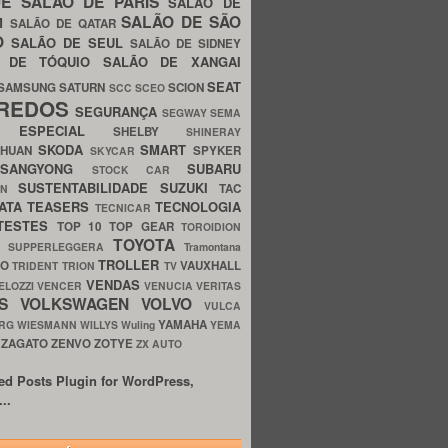
UE
SALÃO DE PARIS
SALÃO DE
SALÃO DE SÃO
IM
SALÃO DE QATAR
O
SALÃO DE SEUL
SALÃO DE SIDNEY
O DE TÓQUIO
SALÃO DE XANGAI
SEAT
SAMSUNG
SATURN
SCION
SCC
SCEO
REDOS
SEGURANÇA
SEGWAY
SEMA
E ESPECIAL
SHELBY
SHINERAY
SKODA
SMART
GHUAN
SPYKER
SKYCAR
SSANGYONG
SUBARU
STOCK CAR
SUSTENTABILIDADE
SUZUKI
TAC
WN
ATA
TEASERS
TECNOLOGIA
TECNICAR
TESTES
TOP 10
TOP GEAR
TOROIDION
TOYOTA
G SUPPERLEGGERA
Tramontana
TROLLER
TO
VAUXHALL
TRIDENT
TRION
TV
VENDAS
ELOZZI
VENCER
VENUCIA
VERITAS
OS
VOLKSWAGEN
VOLVO
VULCA
YAMAHA
URG
WIESMANN
WILLYS
Wuling
YEMA
ZAGATO
ZENVO
ZOTYE
O
ZX AUTO