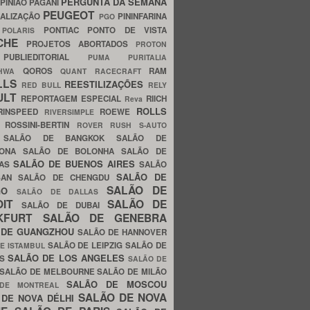
PERGUNTA DA SEMANA
PINIÃO
PAGANI
PEUGEOT
ALIZAÇÃO
PININFARINA
PGO
S
PONTIAC
PONTO DE VISTA
POLARIS
SCHE
PROJETOS ABORTADOS
PROTON
A
PUBLIEDITORIAL
PUMA
PURITALIA
QOROS
RAM
GHWA
QUANT
RACECRAFT
LLS
REESTILIZAÇÕES
RED BULL
RELY
ULT
REPORTAGEM ESPECIAL
RIICH
Reva
ROLLS
RINSPEED
ROEWE
RIVERSIMPLE
E
ROSSINI-BERTIN
ROVER
RUSH
S-AUTO
B
SALÃO DE BANGKOK
SALÃO DE
LONA
SALÃO DE BOLONHA
SALÃO DE
SALÃO DE BUENOS AIRES
LAS
SALÃO
SALÃO DE
SAN
SALÃO DE CHENGDU
SALÃO DE
AGO
SALÃO DE DALLAS
OIT
SALÃO DE
SALÃO DE DUBAI
NKFURT
SALÃO DE GENEBRA
 DE GUANGZHOU
SALÃO DE HANNOVER
SALÃO DE LEIPZIG
SALÃO DE
E ISTAMBUL
SALÃO DE LOS ANGELES
ES
SALÃO DE
SALÃO DE MELBOURNE
SALÃO DE MILÃO
SALÃO DE MOSCOU
 DE MONTREAL
SALÃO DE NOVA
 DE NOVA DÉLHI