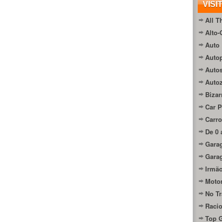
VISI
All T
Alto-
Auto 
Autop
Auto
Auto
Bizar
Car P
Carro
De 0 
Gara
Gara
Irmão
Moto
No Tr
Raci
Top 