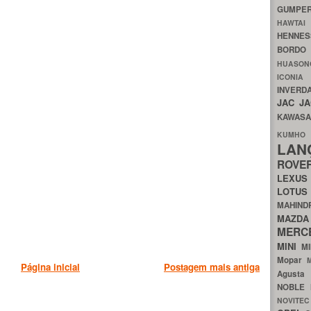
GUMP
HAWTA
HENNE
BORDO
HUASO
ICON
INVERD
JAC
J
KAWAS
KU
LA
ROV
LEXU
LOTU
MAHIN
MA
MERC
MINI
M
Mopar
Página inicial
Postagem mais antiga
Agust
NOBLE
NOVITE