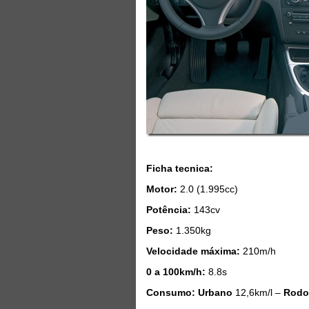
Ficha tecnica:
Motor:
2.0 (1.995cc)
Potência:
143cv
Peso:
1.350kg
Velocidade máxima:
210m/h
0 a 100km/h:
8.8s
Consumo: Urbano
12,6km/l –
Rodo