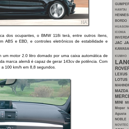
GUMP
HAWTA
HENNE
BORDO
HUASO
ICON
ica dos ocupantes, o BMW 118i terá, entre outros ítens,
INVERD
 com ABS e EBD, e controles eletrônicos de estabilidade e
JAC
J
KAWAS
m um motor 2.0 litro domado por uma caixa automática de
KU
LA
a da marca alemã é capaz de gerar 143cv de potência. Com
 0 a 100 km/h em 8,8 segundos.
ROV
LEXU
LOTU
MAHIN
MA
MERC
MINI
M
Mopar
Agust
NOBLE
NOVITE