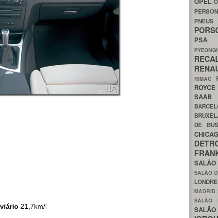
OPEL
O
PERSON
PNEU
POR
PS
PYEON
RECA
RENA
RIMAC
ROYC
SAA
BARCE
BRUXE
DE BU
CHIC
DETR
FRA
SALÃO
SALÃO D
LONDR
MADRID
SALÃO
viário
21,7km/l
SALÃO