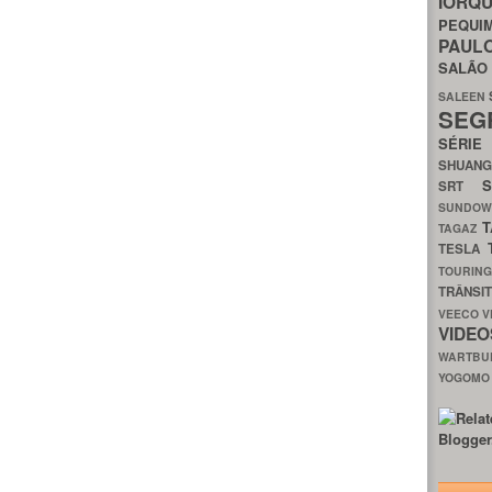
IORQ
PEQU
PAUL
SALÃ
SALEEN
SEG
SÉRI
SHUAN
SRT
SUNDO
T
TAGAZ
TESLA
TOURIN
TRÂNSI
VEECO
V
VIDE
WARTB
YOGOM