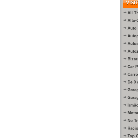
VISI
All T
Alto-
Auto 
Autop
Auto
Auto
Bizar
Car P
Carro
De 0 
Gara
Gara
Irmão
Moto
No Tr
Raci
Top 