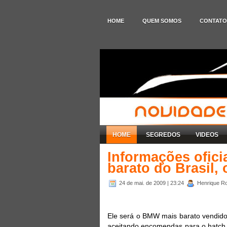
HOME
QUEM SOMOS
CONTATO
HOME
SEGREDOS
VIDEOS
Informações ofic
barato do Brasil, 
24 de mai. de 2009
| 23:24
Henrique Ro
Ele será o BMW mais barato vendido 
aceitando encomendas para o hatch 1