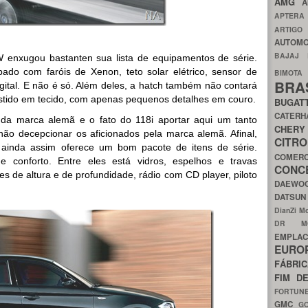
AMG
A
APTER
ARTIG
AUTOMO
BAJAJ
W enxugou bastanten sua lista de equipamentos de série.
do com faróis de Xenon, teto solar elétrico, sensor de
BIMOT
BRA
gital. E não é só. Além deles, a hatch também não contará
stido em tecido, com apenas pequenos detalhes em couro.
BUGAT
CATER
 da marca alemã e o fato do 118i aportar aqui um tanto
CH
ão decepcionar os aficionados pela marca alemã. Afinal,
CIT
 ainda assim oferece um bom pacote de itens de série.
COMER
conforto. Entre eles está vidros, espelhos e travas
CON
es de altura e de profundidade, rádio com CD player, piloto
DAEW
DATSU
DianZi M
DR 
EMPL
EURO
FÁBRI
FIM D
FORTUN
GMC
G