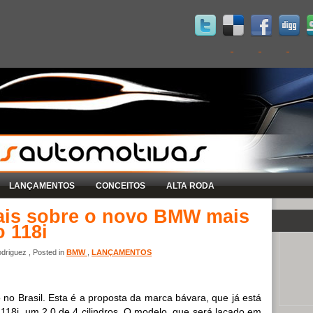
LANÇAMENTOS
CONCEITOS
ALTA RODA
iais sobre o novo BMW mais
o 118i
driguez , Posted in
BMW
,
LANÇAMENTOS
no Brasil. Esta é a proposta da marca bávara, que já está
18i, um 2.0 de 4 cilindros. O modelo, que será laçado em