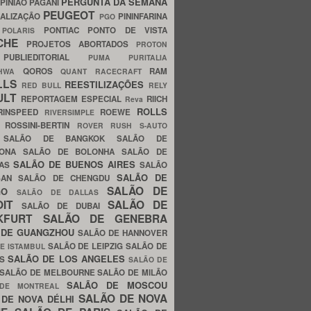
PERGUNTA DA SEMANA
PINIÃO
PAGANI
PEUGEOT
ALIZAÇÃO
PININFARINA
PGO
S
PONTIAC
PONTO DE VISTA
POLARIS
SCHE
PROJETOS ABORTADOS
PROTON
A
PUBLIEDITORIAL
PUMA
PURITALIA
QOROS
RAM
GHWA
QUANT
RACECRAFT
LLS
REESTILIZAÇÕES
RED BULL
RELY
ULT
REPORTAGEM ESPECIAL
RIICH
Reva
ROLLS
RINSPEED
ROEWE
RIVERSIMPLE
E
ROSSINI-BERTIN
ROVER
RUSH
S-AUTO
B
SALÃO DE BANGKOK
SALÃO DE
LONA
SALÃO DE BOLONHA
SALÃO DE
SALÃO DE BUENOS AIRES
LAS
SALÃO
SALÃO DE
SAN
SALÃO DE CHENGDU
SALÃO DE
AGO
SALÃO DE DALLAS
OIT
SALÃO DE
SALÃO DE DUBAI
NKFURT
SALÃO DE GENEBRA
 DE GUANGZHOU
SALÃO DE HANNOVER
SALÃO DE LEIPZIG
SALÃO DE
E ISTAMBUL
SALÃO DE LOS ANGELES
ES
SALÃO DE
SALÃO DE MELBOURNE
SALÃO DE MILÃO
SALÃO DE MOSCOU
 DE MONTREAL
SALÃO DE NOVA
 DE NOVA DÉLHI