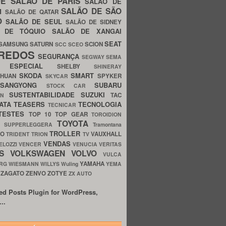
UE
SALÃO DE PARIS
SALÃO DE
SALÃO DE SÃO
IM
SALÃO DE QATAR
O
SALÃO DE SEUL
SALÃO DE SIDNEY
O DE TÓQUIO
SALÃO DE XANGAI
SEAT
SAMSUNG
SATURN
SCION
SCC
SCEO
REDOS
SEGURANÇA
SEGWAY
SEMA
E ESPECIAL
SHELBY
SHINERAY
SKODA
SMART
GHUAN
SPYKER
SKYCAR
SSANGYONG
SUBARU
STOCK CAR
SUSTENTABILIDADE
SUZUKI
TAC
WN
ATA
TEASERS
TECNOLOGIA
TECNICAR
TESTES
TOP 10
TOP GEAR
TOROIDION
TOYOTA
G SUPPERLEGGERA
Tramontana
TROLLER
TO
VAUXHALL
TRIDENT
TRION
TV
VENDAS
ELOZZI
VENCER
VENUCIA
VERITAS
OS
VOLKSWAGEN
VOLVO
VULCA
YAMAHA
URG
WIESMANN
WILLYS
Wuling
YEMA
ZAGATO
ZENVO
ZOTYE
O
ZX AUTO