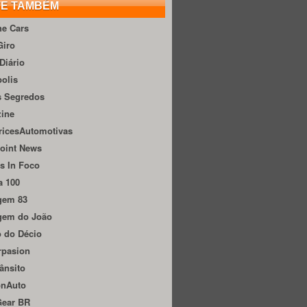
TE TAMBÉM
he Cars
Giro
Diário
olis
s Segredos
zine
ricesAutomotivas
oint News
s In Foco
a 100
gem 83
gem do João
 do Décio
rpasion
ânsito
onAuto
Gear BR