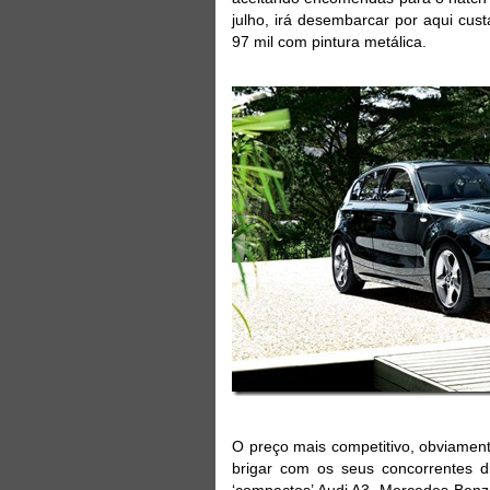
julho, irá desembarcar por aqui cus
97 mil com pintura metálica.
O preço mais competitivo, obviament
brigar com os seus concorrentes di
‘compactos’ Audi A3, Mercedes-Benz