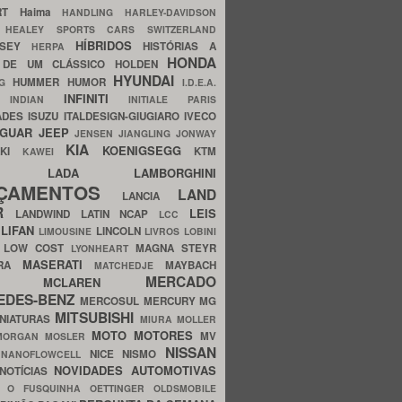
ERT
Haima
HANDLING
HARLEY-DAVIDSON
I
HEALEY SPORTS CARS SWITZERLAND
HÍBRIDOS
SSEY
HISTÓRIAS A
HERPA
HONDA
 DE UM CLÁSSICO
HOLDEN
HYUNDAI
HUMMER
HUMOR
NG
I.D.E.A.
INFINITI
IA
INDIAN
INITIALE PARIS
ADES
ISUZU
ITALDESIGN-GIUGIARO
IVECO
AGUAR
JEEP
JENSEN
JIANGLING
JONWAY
KIA
KOENIGSEGG
AKI
KTM
KAWEI
LADA
LAMBORGHINI
MHO
NÇAMENTOS
LAND
LANCIA
ER
LEIS
LANDWIND
LATIN NCAP
LCC
S
LIFAN
LINCOLN
LIMOUSINE
LIVROS
LOBINI
S
LOW COST
MAGNA STEYR
LYONHEART
MASERATI
DRA
MAYBACH
MATCHEDJE
MERCADO
ZDA
MCLAREN
EDES-BENZ
MERCOSUL
MERCURY
MG
MITSUBISHI
INIATURAS
MIURA
MOLLER
MOTO
MOTORES
MV
MORGAN
MOSLER
NISSAN
a
NICE
NISMO
NANOFLOWCELL
NOVIDADES AUTOMOTIVAS
NOTÍCIAS
C
O FUSQUINHA
OETTINGER
OLDSMOBILE