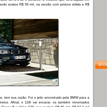
tando exatos R$ 95 mil, na versão com pintura sólida e R$
SEG
e, tem sua razão. Foi o jeito encontrado pela BMW para a
retos. Afinal, o 118i vai encarar, os também renomados
 Classe B e Volvo C30, que custam R$ 96 mil, R$ 97,2 mil