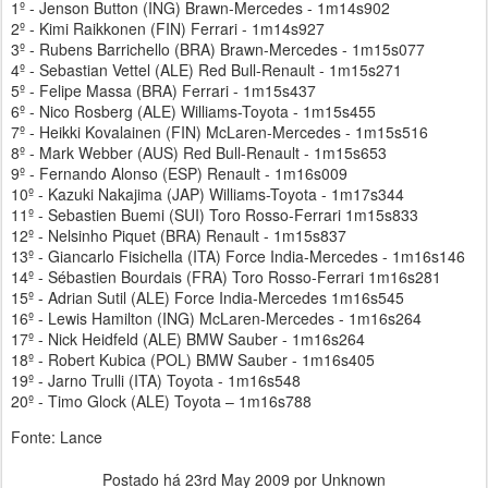
1º - Jenson Button (ING) Brawn-Mercedes - 1m14s902
2º - Kimi Raikkonen (FIN) Ferrari - 1m14s927
3º - Rubens Barrichello (BRA) Brawn-Mercedes - 1m15s077
4º - Sebastian Vettel (ALE) Red Bull-Renault - 1m15s271
5º - Felipe Massa (BRA) Ferrari - 1m15s437
6º - Nico Rosberg (ALE) Williams-Toyota - 1m15s455
7º - Heikki Kovalainen (FIN) McLaren-Mercedes - 1m15s516
8º - Mark Webber (AUS) Red Bull-Renault - 1m15s653
9º - Fernando Alonso (ESP) Renault - 1m16s009
10º - Kazuki Nakajima (JAP) Williams-Toyota - 1m17s344
11º - Sebastien Buemi (SUI) Toro Rosso-Ferrari 1m15s833
12º - Nelsinho Piquet (BRA) Renault - 1m15s837
13º - Giancarlo Fisichella (ITA) Force India-Mercedes - 1m16s146
14º - Sébastien Bourdais (FRA) Toro Rosso-Ferrari 1m16s281
15º - Adrian Sutil (ALE) Force India-Mercedes 1m16s545
16º - Lewis Hamilton (ING) McLaren-Mercedes - 1m16s264
17º - Nick Heidfeld (ALE) BMW Sauber - 1m16s264
18º - Robert Kubica (POL) BMW Sauber - 1m16s405
19º - Jarno Trulli (ITA) Toyota - 1m16s548
20º - Timo Glock (ALE) Toyota – 1m16s788
Fonte: Lance
Postado há
23rd May 2009
por Unknown