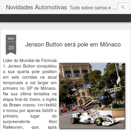
Novidades Automotivas
Tudo sobre carros e motores
MAY
Jenson Button será pole em Mônaco
23
Líder do Mundial de Fórmula
1, Jenson Button conquistou
a sua quarta pole position
em seis corridas na atual
temporada e vai largar em
primeiro no GP de Mônaco.
Na sua última tentativa na
etapa final do treino, o inglês
da Brawn cravou 1m14s902
e tomou por apenas 0s025 o
primeiro lugar do
surpreendente Kimi
Raikkonen, que, após