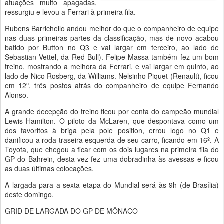
atuações muito apagadas,
ressurgiu e levou a Ferrari à primeira fila.
Rubens Barrichello andou melhor do que o companheiro de equipe
nas duas primeiras partes da classificação, mas de novo acabou
batido por Button no Q3 e vai largar em terceiro, ao lado de
Sebastian Vettel, da Red Bull). Felipe Massa também fez um bom
treino, mostrando a melhora da Ferrari, e vai largar em quinto, ao
lado de Nico Rosberg, da Williams. Nelsinho Piquet (Renault), ficou
em 12º, três postos atrás do companheiro de equipe Fernando
Alonso.
A grande decepção do treino ficou por conta do campeão mundial
Lewis Hamilton. O piloto da McLaren, que despontava como um
dos favoritos à briga pela pole position, errou logo no Q1 e
danificou a roda traseira esquerda de seu carro, ficando em 16º. A
Toyota, que chegou a ficar com os dois lugares na primeira fila do
GP do Bahrein, desta vez fez uma dobradinha às avessas e ficou
as duas últimas colocações.
A largada para a sexta etapa do Mundial será às 9h (de Brasília)
deste domingo.
GRID DE LARGADA DO GP DE MÔNACO