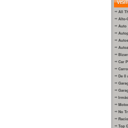
VISI
All T
Alto-
Auto 
Autop
Auto
Auto
Bizar
Car P
Carro
De 0 
Gara
Gara
Irmão
Moto
No Tr
Raci
Top 