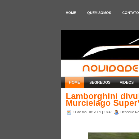
HOME
QUEM SOMOS
CONTATO
HOME
SEGREDOS
VIDEOS
Lamborghini divu
Murcielago Super
11 de mai. de 2009
| 18:43
Henrique Rod