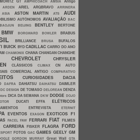
MORITZ GT
Antigo
AMPHICOACH
AMSIA
ARIEL
ARQBRAVO
A
ARDEN
ARRINERA
AUDI
ASTON MARTIN
O
ASIA
ATS
AVALIAÇÃO
BILISMO
AUTÔNOMOS
BAC
BENTLEY
BERTONE
BAOJUN
BEIJING
BMW
BRABUS
A
BORGWARD
BOWLER
SIL
BRILLIANCE
BUFALOS
BRUSA
TI
BUICK
CADILLAC
BYD
CARRO DO ANO
HAM
CHANA
CHANGAN
CHANGHE
CHAMONIX
CHEVROLET
ERY
CHRYSLER
ROEN
CLÁSSICOS
CN AUTO
CLIMAX
CIAIS
COMERCIAL ANTIGO
COMPARATIVO
CEITOS
CURIOSIDADES
DACIA
OO
DAHIATSU
DAIMLER
DAFRA
DAIHATSU
N
DE TOMASO
DENZA
DC DESIGN
DELOREAN
DODGE
DICA DA SEMANA
otors
DKW
DOJO
ELÉTRICOS
DUCATI
EFFA
MOTOR
ACAMENTOS
ENTREVISTA
ETERNIT
PA
EVENTOS
EXOTICOS
F1
EXAGON
FIAT
CAS
FERRARI
FILMES
FACEL
FAW
FORD
E CARREIRA
FLAGRA
FISKER
GAMES
GEELY
GM
FOTOS
ESPORT
GAC
Great Wall
OOGLE
GORDON MURRAY
GTA