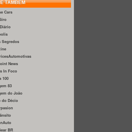
TE TAMBÉM
he Cars
Giro
Diário
olis
s Segredos
zine
ricesAutomotivas
oint News
s In Foco
a 100
gem 83
gem do João
 do Décio
rpasion
ânsito
onAuto
Gear BR