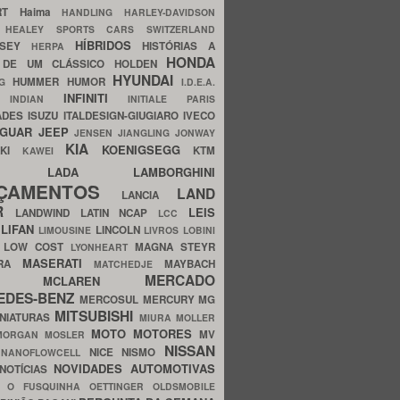
ERT
Haima
HANDLING
HARLEY-DAVIDSON
I
HEALEY SPORTS CARS SWITZERLAND
HÍBRIDOS
SSEY
HISTÓRIAS A
HERPA
HONDA
 DE UM CLÁSSICO
HOLDEN
HYUNDAI
HUMMER
HUMOR
NG
I.D.E.A.
INFINITI
IA
INDIAN
INITIALE PARIS
ADES
ISUZU
ITALDESIGN-GIUGIARO
IVECO
AGUAR
JEEP
JENSEN
JIANGLING
JONWAY
KIA
KOENIGSEGG
AKI
KTM
KAWEI
LADA
LAMBORGHINI
MHO
NÇAMENTOS
LAND
LANCIA
ER
LEIS
LANDWIND
LATIN NCAP
LCC
S
LIFAN
LINCOLN
LIMOUSINE
LIVROS
LOBINI
S
LOW COST
MAGNA STEYR
LYONHEART
MASERATI
DRA
MAYBACH
MATCHEDJE
MERCADO
ZDA
MCLAREN
EDES-BENZ
MERCOSUL
MERCURY
MG
MITSUBISHI
INIATURAS
MIURA
MOLLER
MOTO
MOTORES
MV
MORGAN
MOSLER
NISSAN
a
NICE
NISMO
NANOFLOWCELL
NOVIDADES AUTOMOTIVAS
NOTÍCIAS
C
O FUSQUINHA
OETTINGER
OLDSMOBILE