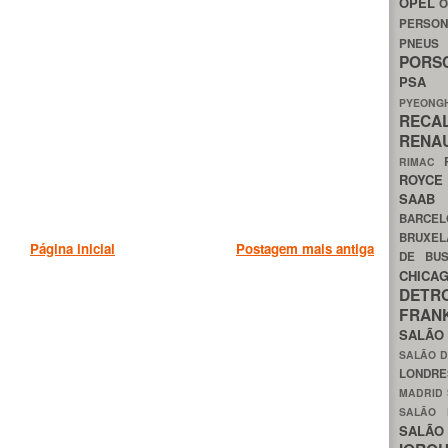
OPEL
O
PERSON
PNEU
POR
PS
PYEON
RECA
RENA
RIMAC
ROYC
SAA
BARCE
BRUXE
Página inicial
Postagem mais antiga
DE BU
CHIC
DETR
FRA
SALÃO
SALÃO D
LONDR
MADRID
SALÃO
SALÃO