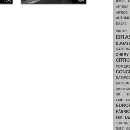
AMG
A
APTER
ARTIG
AUTOMO
BAJAJ
BIMOT
BRA
BUGAT
CATER
CH
CIT
COMER
CON
DAEW
DATSU
DianZi M
DR 
EMPL
EURO
FÁBRI
FIM D
FORTUN
GMC
G