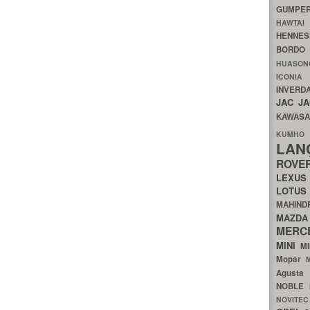
GUMP
HAWTA
HENNE
BORDO
HUASO
ICON
INVERD
JAC
J
KAWAS
KU
LA
ROV
LEXU
LOTU
MAHIN
MA
MERC
MINI
M
Mopar
Agust
NOBLE
NOVITE