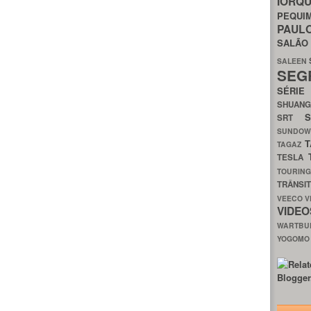
IORQ
PEQU
PAUL
SALÃ
SALEEN
SEG
SÉRI
SHUAN
SRT
SUNDO
T
TAGAZ
TESLA
TOURIN
TRÂNSI
VEECO
V
VIDE
WARTB
YOGOM