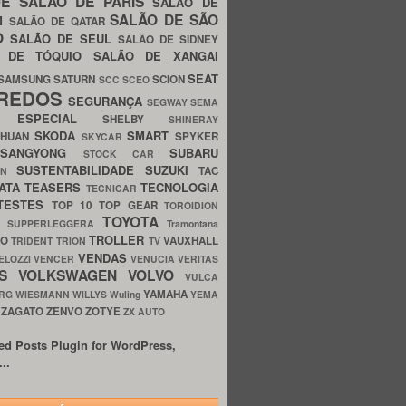
UE
SALÃO DE PARIS
SALÃO DE
SALÃO DE SÃO
IM
SALÃO DE QATAR
O
SALÃO DE SEUL
SALÃO DE SIDNEY
O DE TÓQUIO
SALÃO DE XANGAI
SEAT
SAMSUNG
SATURN
SCION
SCC
SCEO
REDOS
SEGURANÇA
SEGWAY
SEMA
E ESPECIAL
SHELBY
SHINERAY
SKODA
SMART
GHUAN
SPYKER
SKYCAR
SSANGYONG
SUBARU
STOCK CAR
SUSTENTABILIDADE
SUZUKI
TAC
WN
ATA
TEASERS
TECNOLOGIA
TECNICAR
TESTES
TOP 10
TOP GEAR
TOROIDION
TOYOTA
G SUPPERLEGGERA
Tramontana
TROLLER
TO
VAUXHALL
TRIDENT
TRION
TV
VENDAS
ELOZZI
VENCER
VENUCIA
VERITAS
OS
VOLKSWAGEN
VOLVO
VULCA
YAMAHA
URG
WIESMANN
WILLYS
Wuling
YEMA
ZAGATO
ZENVO
ZOTYE
O
ZX AUTO