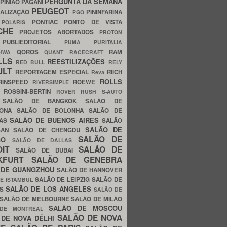
PERGUNTA DA SEMANA
PINIÃO
PAGANI
PEUGEOT
ALIZAÇÃO
PININFARINA
PGO
S
PONTIAC
PONTO DE VISTA
POLARIS
SCHE
PROJETOS ABORTADOS
PROTON
A
PUBLIEDITORIAL
PUMA
PURITALIA
QOROS
RAM
GHWA
QUANT
RACECRAFT
LLS
REESTILIZAÇÕES
RED BULL
RELY
ULT
REPORTAGEM ESPECIAL
RIICH
Reva
ROLLS
RINSPEED
ROEWE
RIVERSIMPLE
E
ROSSINI-BERTIN
ROVER
RUSH
S-AUTO
B
SALÃO DE BANGKOK
SALÃO DE
LONA
SALÃO DE BOLONHA
SALÃO DE
SALÃO DE BUENOS AIRES
LAS
SALÃO
SALÃO DE
SAN
SALÃO DE CHENGDU
SALÃO DE
AGO
SALÃO DE DALLAS
OIT
SALÃO DE
SALÃO DE DUBAI
NKFURT
SALÃO DE GENEBRA
 DE GUANGZHOU
SALÃO DE HANNOVER
SALÃO DE LEIPZIG
SALÃO DE
E ISTAMBUL
SALÃO DE LOS ANGELES
ES
SALÃO DE
SALÃO DE MELBOURNE
SALÃO DE MILÃO
SALÃO DE MOSCOU
 DE MONTREAL
SALÃO DE NOVA
 DE NOVA DÉLHI