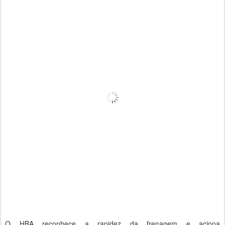
O HBA reconhece a rapidez da frenagem e aciona