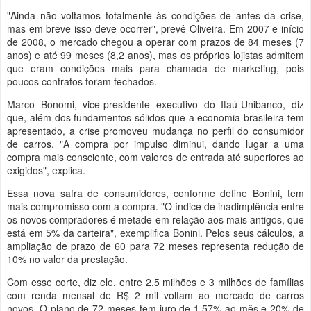
"Ainda não voltamos totalmente às condições de antes da crise,
mas em breve isso deve ocorrer", prevê Oliveira. Em 2007 e início
de 2008, o mercado chegou a operar com prazos de 84 meses (7
anos) e até 99 meses (8,2 anos), mas os próprios lojistas admitem
que eram condições mais para chamada de marketing, pois
poucos contratos foram fechados.
Marco Bonomi, vice-presidente executivo do Itaú-Unibanco, diz
que, além dos fundamentos sólidos que a economia brasileira tem
apresentado, a crise promoveu mudança no perfil do consumidor
de carros. "A compra por impulso diminui, dando lugar a uma
compra mais consciente, com valores de entrada até superiores ao
exigidos", explica.
Essa nova safra de consumidores, conforme define Bonini, tem
mais compromisso com a compra. "O índice de inadimplência entre
os novos compradores é metade em relação aos mais antigos, que
está em 5% da carteira", exemplifica Bonini. Pelos seus cálculos, a
ampliação de prazo de 60 para 72 meses representa redução de
10% no valor da prestação.
Com esse corte, diz ele, entre 2,5 milhões e 3 milhões de famílias
com renda mensal de R$ 2 mil voltam ao mercado de carros
novos. O plano de 72 meses tem juro de 1,57% ao mês e 20% de