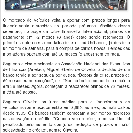
O mercado de veículos volta a operar com prazos longos para
financiamento oferecidos no período pré-crise. Abolidos desde
setembro, no auge da crise financeira internacional, planos de
pagamento em 72 meses (6 anos) estão sendo retomados. O
primeiro a oferecer a modalidade é o Itaú-Unibanco, já desde o
último fim de semana, para a compra de carros novos. Feirões das
montadoras operam com até 60 meses (5 anos) sem entrada.
Segundo o vice-presidente da Associação Nacional dos Executivos
de Finanças (Anefac), Miguel Ribeiro de Oliveira, a decisão de um
banco tende a ser seguida por outros. "Depois da crise, prazos de
60 meses eram exceções", diz. "Num primeiro momento, o máximo
era 36 meses. Agora, começam a reaparecer planos de 72 meses,
média até agosto."
Segundo Oliveira, os juros médios para o financiamento de
veículos novos e usados estão em 2,88% ao mês, os mais baixos
desde 1995. Os bancos também começam a ser menos rigorosos
na aprovação do crédito. "Quando veio a crise, o consumidor foi
penalizado pelo aumento dos juros, redução de prazos e maior
seletividade no crédito", admite Oliveira.