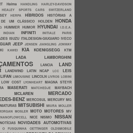
ERT
Haima
HANDLING
HARLEY-DAVIDSON
I
HEALEY SPORTS CARS SWITZERLAND
HÍBRIDOS
SSEY
HISTÓRIAS A
HERPA
HONDA
 DE UM CLÁSSICO
HOLDEN
HYUNDAI
HUMMER
HUMOR
NG
I.D.E.A.
INFINITI
IA
INDIAN
INITIALE PARIS
ADES
ISUZU
ITALDESIGN-GIUGIARO
IVECO
AGUAR
JEEP
JENSEN
JIANGLING
JONWAY
KIA
KOENIGSEGG
AKI
KTM
KAWEI
LADA
LAMBORGHINI
MHO
NÇAMENTOS
LAND
LANCIA
ER
LEIS
LANDWIND
LATIN NCAP
LCC
S
LIFAN
LINCOLN
LIMOUSINE
LIVROS
LOBINI
S
LOW COST
MAGNA STEYR
LYONHEART
MASERATI
DRA
MAYBACH
MATCHEDJE
MERCADO
ZDA
MCLAREN
EDES-BENZ
MERCOSUL
MERCURY
MG
MITSUBISHI
INIATURAS
MIURA
MOLLER
MOTO
MOTORES
MV
MORGAN
MOSLER
NISSAN
a
NICE
NISMO
NANOFLOWCELL
NOVIDADES AUTOMOTIVAS
NOTÍCIAS
C
O FUSQUINHA
OETTINGER
OLDSMOBILE