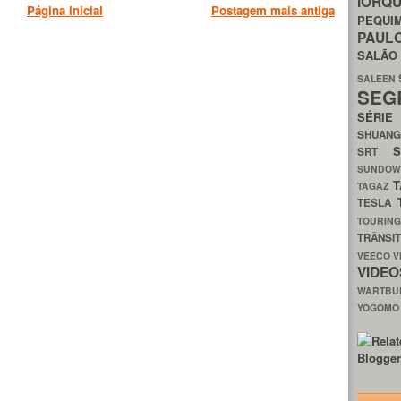
IORQ
Página inicial
Postagem mais antiga
PEQU
PAUL
SALÃ
SALEEN
SEG
SÉRI
SHUAN
SRT
SUNDO
T
TAGAZ
TESLA
TOURIN
TRÂNSI
VEECO
V
VIDE
WARTB
YOGOM