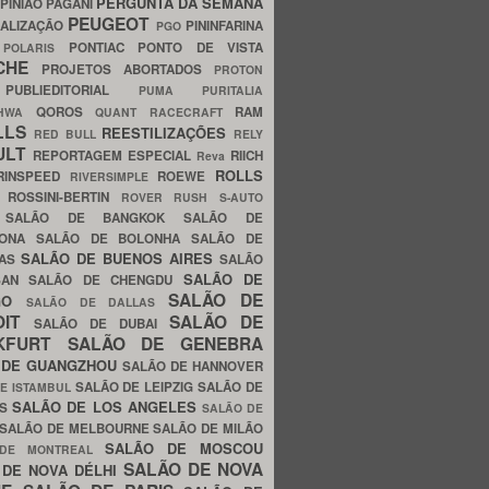
PERGUNTA DA SEMANA
PINIÃO
PAGANI
PEUGEOT
ALIZAÇÃO
PININFARINA
PGO
S
PONTIAC
PONTO DE VISTA
POLARIS
SCHE
PROJETOS ABORTADOS
PROTON
A
PUBLIEDITORIAL
PUMA
PURITALIA
QOROS
RAM
GHWA
QUANT
RACECRAFT
LLS
REESTILIZAÇÕES
RED BULL
RELY
ULT
REPORTAGEM ESPECIAL
RIICH
Reva
ROLLS
RINSPEED
ROEWE
RIVERSIMPLE
E
ROSSINI-BERTIN
ROVER
RUSH
S-AUTO
B
SALÃO DE BANGKOK
SALÃO DE
LONA
SALÃO DE BOLONHA
SALÃO DE
SALÃO DE BUENOS AIRES
LAS
SALÃO
SALÃO DE
SAN
SALÃO DE CHENGDU
SALÃO DE
AGO
SALÃO DE DALLAS
OIT
SALÃO DE
SALÃO DE DUBAI
NKFURT
SALÃO DE GENEBRA
 DE GUANGZHOU
SALÃO DE HANNOVER
SALÃO DE LEIPZIG
SALÃO DE
E ISTAMBUL
SALÃO DE LOS ANGELES
ES
SALÃO DE
SALÃO DE MELBOURNE
SALÃO DE MILÃO
SALÃO DE MOSCOU
 DE MONTREAL
SALÃO DE NOVA
 DE NOVA DÉLHI