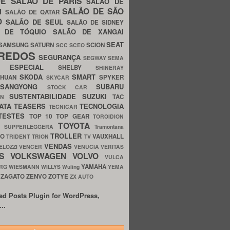
UE
SALÃO DE PARIS
SALÃO DE
SALÃO DE SÃO
IM
SALÃO DE QATAR
O
SALÃO DE SEUL
SALÃO DE SIDNEY
O DE TÓQUIO
SALÃO DE XANGAI
SEAT
SAMSUNG
SATURN
SCION
SCC
SCEO
REDOS
SEGURANÇA
SEGWAY
SEMA
E ESPECIAL
SHELBY
SHINERAY
SKODA
SMART
GHUAN
SPYKER
SKYCAR
SSANGYONG
SUBARU
STOCK CAR
SUSTENTABILIDADE
SUZUKI
TAC
WN
ATA
TEASERS
TECNOLOGIA
TECNICAR
TESTES
TOP 10
TOP GEAR
TOROIDION
TOYOTA
G SUPPERLEGGERA
Tramontana
TROLLER
TO
VAUXHALL
TRIDENT
TRION
TV
VENDAS
ELOZZI
VENCER
VENUCIA
VERITAS
OS
VOLKSWAGEN
VOLVO
VULCA
YAMAHA
URG
WIESMANN
WILLYS
Wuling
YEMA
ZAGATO
ZENVO
ZOTYE
O
ZX AUTO