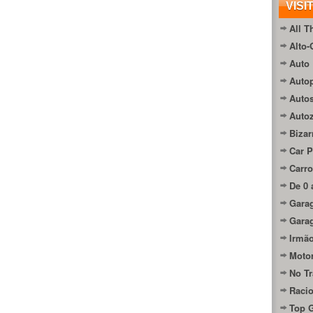
VISI
All T
Alto-
Auto 
Autop
Auto
Auto
Bizar
Car P
Carro
De 0 
Gara
Gara
Irmão
Moto
No Tr
Raci
Top 