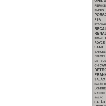
OPEL
O
PERSON
PNEU
POR
PS
PYEON
RECA
RENA
RIMAC
ROYC
SAA
BARCE
BRUXE
DE BU
CHIC
DETR
FRA
SALÃO
SALÃO D
LONDR
MADRID
SALÃO
SALÃO