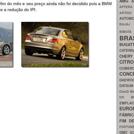
AMG
A
im do mês e seu preço ainda não foi decidido pois a BMW
APTER
e a redução do IPI.
ARTIG
AUTOMO
BAJAJ
BIMOT
BRA
BUGAT
CATER
CH
CIT
COMER
CON
DAEW
DATSU
DianZi M
DR 
EMPL
EURO
FÁBRI
FIM D
FORTUN
GMC
G