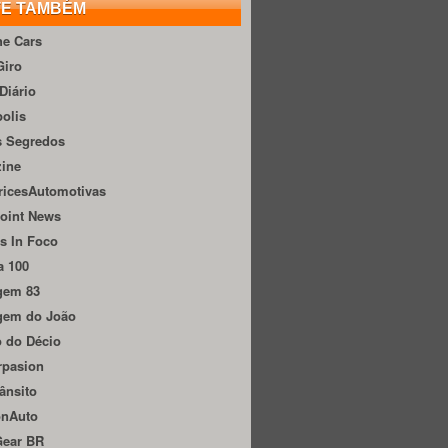
TE TAMBÉM
he Cars
Giro
Diário
olis
s Segredos
zine
ricesAutomotivas
oint News
s In Foco
a 100
gem 83
gem do João
 do Décio
rpasion
ânsito
onAuto
Gear BR