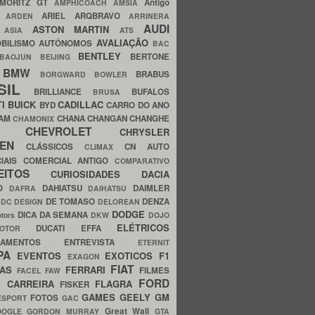
MORITZ GT
Antigo
AMPHICOACH
AMSIA
ARIEL
ARQBRAVO
A
ARDEN
ARRINERA
AUDI
ASTON MARTIN
O
ASIA
ATS
AVALIAÇÃO
BILISMO
AUTÔNOMOS
BAC
BENTLEY
BERTONE
BAOJUN
BEIJING
BMW
BRABUS
A
BORGWARD
BOWLER
SIL
BRILLIANCE
BUFALOS
BRUSA
TI
BUICK
CADILLAC
BYD
CARRO DO ANO
HAM
CHANA
CHANGAN
CHANGHE
CHAMONIX
CHEVROLET
ERY
CHRYSLER
ROEN
CLÁSSICOS
CN AUTO
CLIMAX
CIAIS
COMERCIAL ANTIGO
COMPARATIVO
CEITOS
CURIOSIDADES
DACIA
OO
DAHIATSU
DAIMLER
DAFRA
DAIHATSU
N
DE TOMASO
DENZA
DC DESIGN
DELOREAN
DODGE
DICA DA SEMANA
otors
DKW
DOJO
ELÉTRICOS
DUCATI
EFFA
MOTOR
ACAMENTOS
ENTREVISTA
ETERNIT
PA
EVENTOS
EXOTICOS
F1
EXAGON
FIAT
CAS
FERRARI
FILMES
FACEL
FAW
FORD
E CARREIRA
FLAGRA
FISKER
GAMES
GEELY
GM
FOTOS
ESPORT
GAC
Great Wall
OOGLE
GORDON MURRAY
GTA