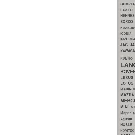
GUMP
HAWTA
HENNE
BORDO
HUASO
ICON
INVERD
JAC
J
KAWAS
KU
LA
ROV
LEXU
LOTU
MAHIN
MA
MERC
MINI
M
Mopar
Agust
NOBLE
NOVITE