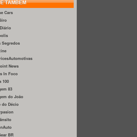
TE TAMBÉM
he Cars
Giro
Diário
olis
s Segredos
zine
ricesAutomotivas
oint News
s In Foco
a 100
gem 83
gem do João
 do Décio
rpasion
ânsito
onAuto
Gear BR