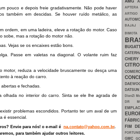
AMG
A
APTER
e um pouco e depois freie gradativamente. Não pode haver
ARTIG
-os também em descidas. Se houver ruído metálico, as
AUTOMO
BAJAJ
m ordem, em uma ladeira, eleve a rotação do motor. Caso
BIMOT
o sobe, mas a rotação do motor não.
BRA
as. Vejas se os encaixes estão bons.
BUGAT
CATER
olga. Passe em valetas na diagonal. O volante ruim faz
CH
CIT
do motor, reduza a velocidade bruscamente ou desça uma
COMER
CON
ento à reação do carro.
DAEW
s abertas e fechadas.
DATSU
olhada no interior do carro. Sinta se ele lhe agrada de
DianZi M
DR 
EMPL
xistir problemas escondidos. Portanto ter um aval de um
EURO
a é essencial.
FÁBRI
FIM D
ros? Envie para nós! o e-mail é
na.contato@yahoo.com.br
.
FORTUN
aremos, para também ajudar outros leitores.
GMC
G