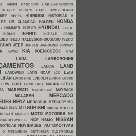
ERT
Haima
HANDLING
HARLEY-DAVIDSON
I
HEALEY SPORTS CARS SWITZERLAND
HÍBRIDOS
SSEY
HISTÓRIAS A
HERPA
HONDA
 DE UM CLÁSSICO
HOLDEN
HYUNDAI
HUMMER
HUMOR
NG
I.D.E.A.
INFINITI
IA
INDIAN
INITIALE PARIS
ADES
ISUZU
ITALDESIGN-GIUGIARO
IVECO
AGUAR
JEEP
JENSEN
JIANGLING
JONWAY
KIA
KOENIGSEGG
AKI
KTM
KAWEI
LADA
LAMBORGHINI
MHO
NÇAMENTOS
LAND
LANCIA
ER
LEIS
LANDWIND
LATIN NCAP
LCC
S
LIFAN
LINCOLN
LIMOUSINE
LIVROS
LOBINI
S
LOW COST
MAGNA STEYR
LYONHEART
MASERATI
DRA
MAYBACH
MATCHEDJE
MERCADO
ZDA
MCLAREN
EDES-BENZ
MERCOSUL
MERCURY
MG
MITSUBISHI
INIATURAS
MIURA
MOLLER
MOTO
MOTORES
MV
MORGAN
MOSLER
NISSAN
a
NICE
NISMO
NANOFLOWCELL
NOVIDADES AUTOMOTIVAS
NOTÍCIAS
C
O FUSQUINHA
OETTINGER
OLDSMOBILE