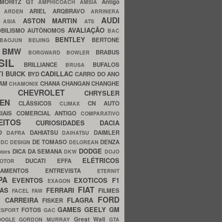
MORITZ GT
Antigo
AMPHICOACH
AMSIA
ARIEL
ARQBRAVO
A
ARDEN
ARRINERA
AUDI
ASTON MARTIN
O
ASIA
ATS
AVALIAÇÃO
BILISMO
AUTÔNOMOS
BAC
BENTLEY
BERTONE
BAOJUN
BEIJING
BMW
BRABUS
A
BORGWARD
BOWLER
SIL
BRILLIANCE
BUFALOS
BRUSA
TI
BUICK
CADILLAC
BYD
CARRO DO ANO
HAM
CHANA
CHANGAN
CHANGHE
CHAMONIX
CHEVROLET
ERY
CHRYSLER
ROEN
CLÁSSICOS
CN AUTO
CLIMAX
CIAIS
COMERCIAL ANTIGO
COMPARATIVO
CEITOS
CURIOSIDADES
DACIA
OO
DAHIATSU
DAIMLER
DAFRA
DAIHATSU
N
DE TOMASO
DENZA
DC DESIGN
DELOREAN
DODGE
DICA DA SEMANA
otors
DKW
DOJO
ELÉTRICOS
DUCATI
EFFA
MOTOR
ACAMENTOS
ENTREVISTA
ETERNIT
PA
EVENTOS
EXOTICOS
F1
EXAGON
FIAT
CAS
FERRARI
FILMES
FACEL
FAW
FORD
E CARREIRA
FLAGRA
FISKER
GAMES
GEELY
GM
FOTOS
ESPORT
GAC
Great Wall
OOGLE
GORDON MURRAY
GTA