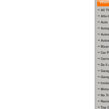
VISI
All T
Alto-
Auto 
Autop
Auto
Auto
Bizar
Car P
Carro
De 0 
Gara
Gara
Irmão
Moto
No Tr
Raci
Top 