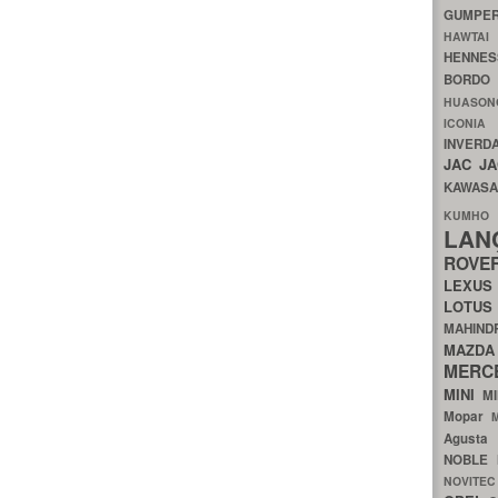
GUMP
HAWTA
HENNE
BORDO
HUASO
ICON
INVERD
JAC
J
KAWAS
KU
LA
ROV
LEXU
LOTU
MAHIN
MA
MERC
MINI
M
Mopar
Agust
NOBLE
NOVITE