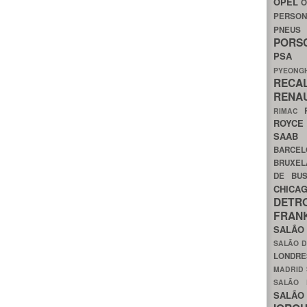
OPEL
O
PERSON
PNEU
POR
PS
PYEON
RECA
RENA
RIMAC
ROYC
SAA
BARCE
BRUXE
DE BU
CHIC
DETR
FRA
SALÃO
SALÃO D
LONDR
MADRID
SALÃO
SALÃO