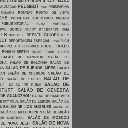
PERGUNTA DA SEMANA
PINIÃO
PAGANI
PEUGEOT
ALIZAÇÃO
PININFARINA
PGO
S
PONTIAC
PONTO DE VISTA
POLARIS
SCHE
PROJETOS ABORTADOS
PROTON
A
PUBLIEDITORIAL
PUMA
PURITALIA
QOROS
RAM
GHWA
QUANT
RACECRAFT
LLS
REESTILIZAÇÕES
RED BULL
RELY
ULT
REPORTAGEM ESPECIAL
RIICH
Reva
ROLLS
RINSPEED
ROEWE
RIVERSIMPLE
E
ROSSINI-BERTIN
ROVER
RUSH
S-AUTO
B
SALÃO DE BANGKOK
SALÃO DE
LONA
SALÃO DE BOLONHA
SALÃO DE
SALÃO DE BUENOS AIRES
LAS
SALÃO
SALÃO DE
SAN
SALÃO DE CHENGDU
SALÃO DE
AGO
SALÃO DE DALLAS
OIT
SALÃO DE
SALÃO DE DUBAI
NKFURT
SALÃO DE GENEBRA
 DE GUANGZHOU
SALÃO DE HANNOVER
SALÃO DE LEIPZIG
SALÃO DE
E ISTAMBUL
SALÃO DE LOS ANGELES
ES
SALÃO DE
SALÃO DE MELBOURNE
SALÃO DE MILÃO
SALÃO DE MOSCOU
 DE MONTREAL
SALÃO DE NOVA
 DE NOVA DÉLHI