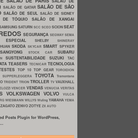
UE
SALÃO DE PARIS
SALÃO DE
SALÃO DE SÃO
IM
SALÃO DE QATAR
O
SALÃO DE SEUL
SALÃO DE SIDNEY
O DE TÓQUIO
SALÃO DE XANGAI
SEAT
SAMSUNG
SATURN
SCION
SCC
SCEO
REDOS
SEGURANÇA
SEGWAY
SEMA
E ESPECIAL
SHELBY
SHINERAY
SKODA
SMART
GHUAN
SPYKER
SKYCAR
SSANGYONG
SUBARU
STOCK CAR
SUSTENTABILIDADE
SUZUKI
TAC
WN
ATA
TEASERS
TECNOLOGIA
TECNICAR
TESTES
TOP 10
TOP GEAR
TOROIDION
TOYOTA
G SUPPERLEGGERA
Tramontana
TROLLER
TO
VAUXHALL
TRIDENT
TRION
TV
VENDAS
ELOZZI
VENCER
VENUCIA
VERITAS
OS
VOLKSWAGEN
VOLVO
VULCA
YAMAHA
URG
WIESMANN
WILLYS
Wuling
YEMA
ZAGATO
ZENVO
ZOTYE
O
ZX AUTO