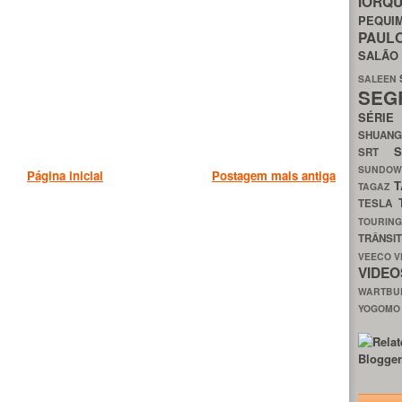
IORQ
PEQU
PAUL
SALÃ
SALEEN
SEG
SÉRI
SHUAN
SRT
SUNDO
Página inicial
Postagem mais antiga
T
TAGAZ
TESLA
TOURIN
TRÂNSI
VEECO
V
VIDE
WARTB
YOGOM