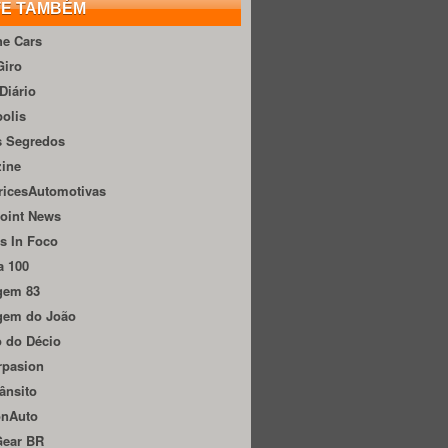
TE TAMBÉM
he Cars
Giro
Diário
olis
s Segredos
zine
ricesAutomotivas
oint News
s In Foco
a 100
gem 83
gem do João
 do Décio
rpasion
ânsito
onAuto
Gear BR