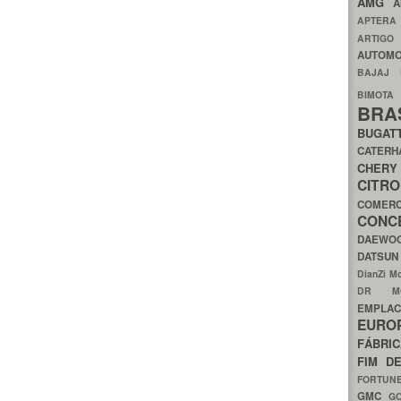
AMG
A
APTER
ARTIG
AUTOMO
BAJAJ
BIMOT
BRA
BUGAT
CATER
CH
CIT
COMER
CON
DAEW
DATSU
DianZi M
DR 
EMPL
EURO
FÁBRI
FIM D
FORTUN
GMC
G