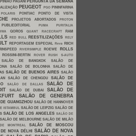
PERGUNTA DA SEMANA
PINIÃO
PAGANI
PEUGEOT
ALIZAÇÃO
PININFARINA
PGO
S
PONTIAC
PONTO DE VISTA
POLARIS
SCHE
PROJETOS ABORTADOS
PROTON
A
PUBLIEDITORIAL
PUMA
PURITALIA
QOROS
RAM
GHWA
QUANT
RACECRAFT
LLS
REESTILIZAÇÕES
RED BULL
RELY
ULT
REPORTAGEM ESPECIAL
RIICH
Reva
ROLLS
RINSPEED
ROEWE
RIVERSIMPLE
E
ROSSINI-BERTIN
ROVER
RUSH
S-AUTO
B
SALÃO DE BANGKOK
SALÃO DE
LONA
SALÃO DE BOLONHA
SALÃO DE
SALÃO DE BUENOS AIRES
LAS
SALÃO
SALÃO DE
SAN
SALÃO DE CHENGDU
SALÃO DE
AGO
SALÃO DE DALLAS
OIT
SALÃO DE
SALÃO DE DUBAI
NKFURT
SALÃO DE GENEBRA
 DE GUANGZHOU
SALÃO DE HANNOVER
SALÃO DE LEIPZIG
SALÃO DE
E ISTAMBUL
SALÃO DE LOS ANGELES
ES
SALÃO DE
SALÃO DE MELBOURNE
SALÃO DE MILÃO
SALÃO DE MOSCOU
 DE MONTREAL
SALÃO DE NOVA
 DE NOVA DÉLHI