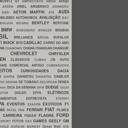
MORITZ GT
Antigo
AMPHICOACH
AMSIA
ARIEL
ARQBRAVO
A
ARDEN
ARRINERA
AUDI
ASTON MARTIN
O
ASIA
ATS
AVALIAÇÃO
BILISMO
AUTÔNOMOS
BAC
BENTLEY
BERTONE
BAOJUN
BEIJING
BMW
BRABUS
A
BORGWARD
BOWLER
SIL
BRILLIANCE
BUFALOS
BRUSA
TI
BUICK
CADILLAC
BYD
CARRO DO ANO
HAM
CHANA
CHANGAN
CHANGHE
CHAMONIX
CHEVROLET
ERY
CHRYSLER
ROEN
CLÁSSICOS
CN AUTO
CLIMAX
CIAIS
COMERCIAL ANTIGO
COMPARATIVO
CEITOS
CURIOSIDADES
DACIA
OO
DAHIATSU
DAIMLER
DAFRA
DAIHATSU
N
DE TOMASO
DENZA
DC DESIGN
DELOREAN
DODGE
DICA DA SEMANA
otors
DKW
DOJO
ELÉTRICOS
DUCATI
EFFA
MOTOR
ACAMENTOS
ENTREVISTA
ETERNIT
PA
EVENTOS
EXOTICOS
F1
EXAGON
FIAT
CAS
FERRARI
FILMES
FACEL
FAW
FORD
E CARREIRA
FLAGRA
FISKER
GAMES
GEELY
GM
FOTOS
ESPORT
GAC
Great Wall
OOGLE
GORDON MURRAY
GTA