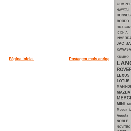
GUMP
HAWTA
HENNE
BORDO
HUASO
ICON
INVERD
JAC
J
KAWAS
KU
Página inicial
Postagem mais antiga
LA
ROV
LEXU
LOTU
MAHIN
MA
MERC
MINI
M
Mopar
Agust
NOBLE
NOVITE