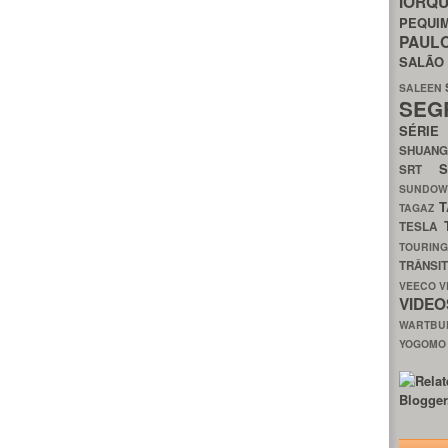
IORQ
PEQU
PAUL
SALÃ
SALEEN
SEG
SÉRI
SHUAN
SRT
SUNDO
T
TAGAZ
TESLA
TOURIN
TRÂNSI
VEECO
V
VIDE
WARTB
YOGOM