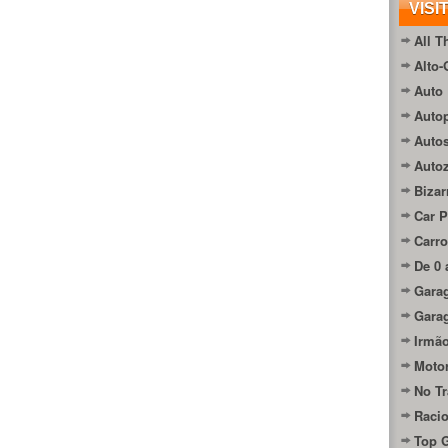
VISI
All T
Alto-
Auto 
Autop
Auto
Auto
Bizar
Car P
Carro
De 0 
Gara
Gara
Irmão
Moto
No Tr
Raci
Top 