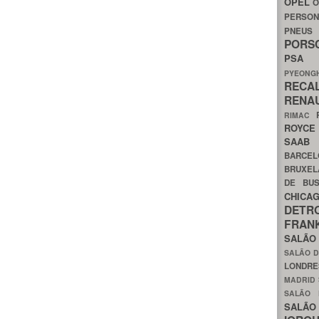
OPEL
O
PERSON
PNEU
POR
PS
PYEON
RECA
RENA
RIMAC
ROYC
SAA
BARCE
BRUXE
DE BU
CHIC
DETR
FRA
SALÃO
SALÃO D
LONDR
MADRID
SALÃO
SALÃO