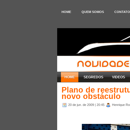
HOME
QUEM SOMOS
CONTATO
HOME
SEGREDOS
VIDEOS
Plano de reestru
novo obstáculo
20 de jun. de 2009
| 20:45
Henrique Rod