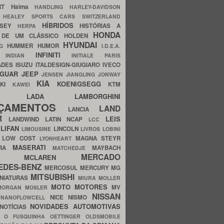
ERT
Haima
HANDLING
HARLEY-DAVIDSON
I
HEALEY SPORTS CARS SWITZERLAND
HÍBRIDOS
SSEY
HISTÓRIAS A
HERPA
HONDA
 DE UM CLÁSSICO
HOLDEN
HYUNDAI
HUMMER
HUMOR
NG
I.D.E.A.
INFINITI
IA
INDIAN
INITIALE PARIS
ADES
ISUZU
ITALDESIGN-GIUGIARO
IVECO
AGUAR
JEEP
JENSEN
JIANGLING
JONWAY
KIA
KOENIGSEGG
AKI
KTM
KAWEI
LADA
LAMBORGHINI
MHO
NÇAMENTOS
LAND
LANCIA
ER
LEIS
LANDWIND
LATIN NCAP
LCC
S
LIFAN
LINCOLN
LIMOUSINE
LIVROS
LOBINI
S
LOW COST
MAGNA STEYR
LYONHEART
MASERATI
DRA
MAYBACH
MATCHEDJE
MERCADO
ZDA
MCLAREN
EDES-BENZ
MERCOSUL
MERCURY
MG
MITSUBISHI
INIATURAS
MIURA
MOLLER
MOTO
MOTORES
MV
MORGAN
MOSLER
NISSAN
a
NICE
NISMO
NANOFLOWCELL
NOVIDADES AUTOMOTIVAS
NOTÍCIAS
C
O FUSQUINHA
OETTINGER
OLDSMOBILE