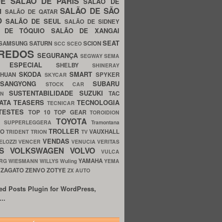
UE
SALÃO DE PARIS
SALÃO DE
SALÃO DE SÃO
IM
SALÃO DE QATAR
O
SALÃO DE SEUL
SALÃO DE SIDNEY
O DE TÓQUIO
SALÃO DE XANGAI
SEAT
SAMSUNG
SATURN
SCION
SCC
SCEO
REDOS
SEGURANÇA
SEGWAY
SEMA
E ESPECIAL
SHELBY
SHINERAY
SKODA
SMART
GHUAN
SPYKER
SKYCAR
SSANGYONG
SUBARU
STOCK CAR
SUSTENTABILIDADE
SUZUKI
TAC
WN
ATA
TEASERS
TECNOLOGIA
TECNICAR
TESTES
TOP 10
TOP GEAR
TOROIDION
TOYOTA
G SUPPERLEGGERA
Tramontana
TROLLER
TO
VAUXHALL
TRIDENT
TRION
TV
VENDAS
ELOZZI
VENCER
VENUCIA
VERITAS
OS
VOLKSWAGEN
VOLVO
VULCA
YAMAHA
URG
WIESMANN
WILLYS
Wuling
YEMA
ZAGATO
ZENVO
ZOTYE
O
ZX AUTO