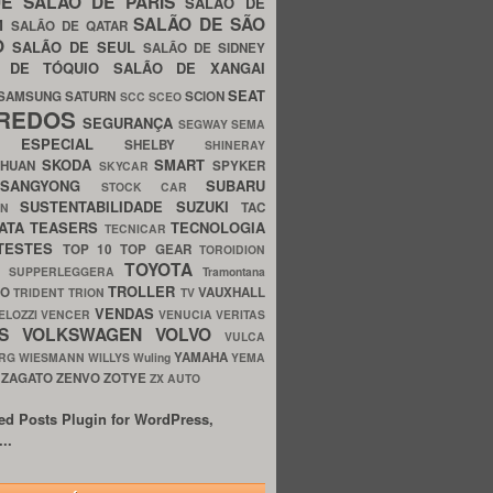
UE
SALÃO DE PARIS
SALÃO DE
SALÃO DE SÃO
IM
SALÃO DE QATAR
O
SALÃO DE SEUL
SALÃO DE SIDNEY
O DE TÓQUIO
SALÃO DE XANGAI
SEAT
SAMSUNG
SATURN
SCION
SCC
SCEO
REDOS
SEGURANÇA
SEGWAY
SEMA
E ESPECIAL
SHELBY
SHINERAY
SKODA
SMART
GHUAN
SPYKER
SKYCAR
SSANGYONG
SUBARU
STOCK CAR
SUSTENTABILIDADE
SUZUKI
TAC
WN
ATA
TEASERS
TECNOLOGIA
TECNICAR
TESTES
TOP 10
TOP GEAR
TOROIDION
TOYOTA
G SUPPERLEGGERA
Tramontana
TROLLER
TO
VAUXHALL
TRIDENT
TRION
TV
VENDAS
ELOZZI
VENCER
VENUCIA
VERITAS
OS
VOLKSWAGEN
VOLVO
VULCA
YAMAHA
URG
WIESMANN
WILLYS
Wuling
YEMA
ZAGATO
ZENVO
ZOTYE
O
ZX AUTO