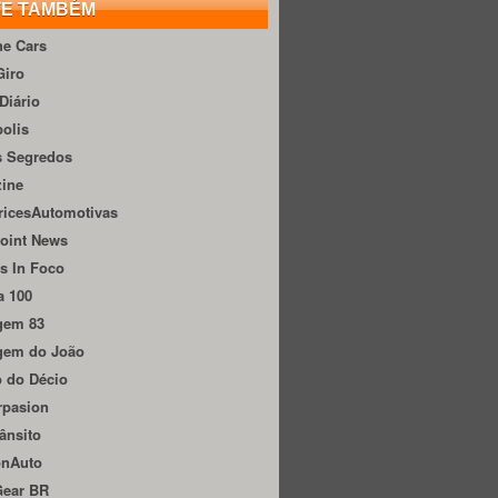
TE TAMBÉM
he Cars
Giro
Diário
olis
s Segredos
zine
ricesAutomotivas
oint News
s In Foco
a 100
gem 83
gem do João
 do Décio
rpasion
ânsito
onAuto
Gear BR