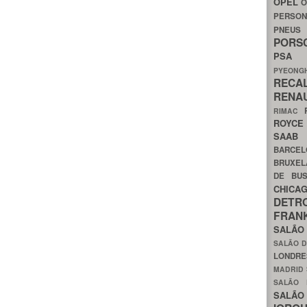
OPEL
O
PERSON
PNEU
POR
PS
PYEON
RECA
RENA
RIMAC
ROYC
SAA
BARCE
BRUXE
DE BU
CHIC
DETR
FRA
SALÃO
SALÃO D
LONDR
MADRID
SALÃO
SALÃO