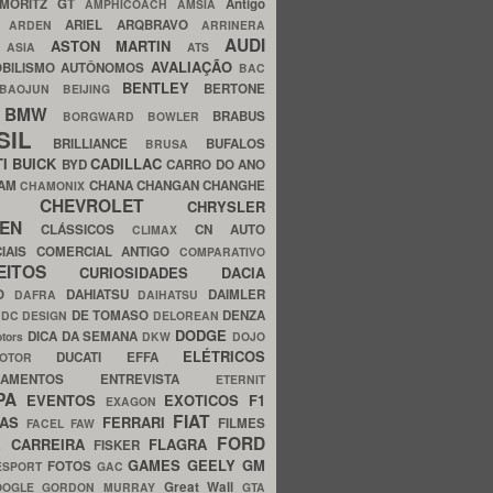
MORITZ GT
Antigo
AMPHICOACH
AMSIA
ARIEL
ARQBRAVO
A
ARDEN
ARRINERA
AUDI
ASTON MARTIN
O
ASIA
ATS
AVALIAÇÃO
BILISMO
AUTÔNOMOS
BAC
BENTLEY
BERTONE
BAOJUN
BEIJING
BMW
BRABUS
A
BORGWARD
BOWLER
SIL
BRILLIANCE
BUFALOS
BRUSA
TI
BUICK
CADILLAC
BYD
CARRO DO ANO
HAM
CHANA
CHANGAN
CHANGHE
CHAMONIX
CHEVROLET
ERY
CHRYSLER
ROEN
CLÁSSICOS
CN AUTO
CLIMAX
CIAIS
COMERCIAL ANTIGO
COMPARATIVO
CEITOS
CURIOSIDADES
DACIA
OO
DAHIATSU
DAIMLER
DAFRA
DAIHATSU
N
DE TOMASO
DENZA
DC DESIGN
DELOREAN
DODGE
DICA DA SEMANA
otors
DKW
DOJO
ELÉTRICOS
DUCATI
EFFA
MOTOR
ACAMENTOS
ENTREVISTA
ETERNIT
PA
EVENTOS
EXOTICOS
F1
EXAGON
FIAT
CAS
FERRARI
FILMES
FACEL
FAW
FORD
E CARREIRA
FLAGRA
FISKER
GAMES
GEELY
GM
FOTOS
ESPORT
GAC
Great Wall
OOGLE
GORDON MURRAY
GTA