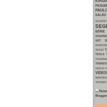
IORQ
PEQU
PAUL
SALÃ
SALEEN
SEG
SÉRI
SHUAN
SRT
SUNDO
T
TAGAZ
TESLA
TOURIN
TRÂNSI
VEECO
V
VIDE
WARTB
YOGOM