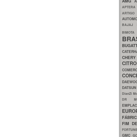
AMG
A
APTER
ARTIG
AUTOMO
BAJAJ
BIMOT
BRA
BUGAT
CATER
CH
CIT
COMER
CON
DAEW
DATSU
DianZi M
DR 
EMPL
EURO
FÁBRI
FIM D
FORTUN
GMC
G