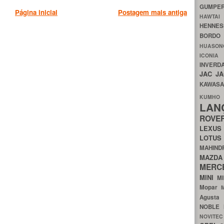
GUMP
Página inicial
Postagem mais antiga
HAWTA
HENNE
BORDO
HUASO
ICON
INVERD
JAC
J
KAWAS
KU
LA
ROV
LEXU
LOTU
MAHIN
MA
MERC
MINI
M
Mopar
Agust
NOBLE
NOVITE