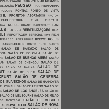
PERGUNTA DA SEMANA
PINIÃO
PAGANI
PEUGEOT
ALIZAÇÃO
PININFARINA
PGO
S
PONTIAC
PONTO DE VISTA
POLARIS
SCHE
PROJETOS ABORTADOS
PROTON
A
PUBLIEDITORIAL
PUMA
PURITALIA
QOROS
RAM
GHWA
QUANT
RACECRAFT
LLS
REESTILIZAÇÕES
RED BULL
RELY
ULT
REPORTAGEM ESPECIAL
RIICH
Reva
ROLLS
RINSPEED
ROEWE
RIVERSIMPLE
E
ROSSINI-BERTIN
ROVER
RUSH
S-AUTO
B
SALÃO DE BANGKOK
SALÃO DE
LONA
SALÃO DE BOLONHA
SALÃO DE
SALÃO DE BUENOS AIRES
LAS
SALÃO
SALÃO DE
SAN
SALÃO DE CHENGDU
SALÃO DE
AGO
SALÃO DE DALLAS
OIT
SALÃO DE
SALÃO DE DUBAI
NKFURT
SALÃO DE GENEBRA
 DE GUANGZHOU
SALÃO DE HANNOVER
SALÃO DE LEIPZIG
SALÃO DE
E ISTAMBUL
SALÃO DE LOS ANGELES
ES
SALÃO DE
SALÃO DE MELBOURNE
SALÃO DE MILÃO
SALÃO DE MOSCOU
 DE MONTREAL
SALÃO DE NOVA
 DE NOVA DÉLHI