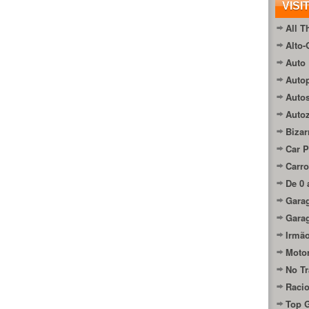
VISI
All T
Alto-
Auto 
Autop
Auto
Auto
Bizar
Car P
Carro
De 0 
Gara
Gara
Irmão
Moto
No Tr
Raci
Top 