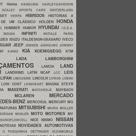
ERT
Haima
HANDLING
HARLEY-DAVIDSON
I
HEALEY SPORTS CARS SWITZERLAND
HÍBRIDOS
SSEY
HISTÓRIAS A
HERPA
HONDA
 DE UM CLÁSSICO
HOLDEN
HYUNDAI
HUMMER
HUMOR
NG
I.D.E.A.
INFINITI
IA
INDIAN
INITIALE PARIS
ADES
ISUZU
ITALDESIGN-GIUGIARO
IVECO
AGUAR
JEEP
JENSEN
JIANGLING
JONWAY
KIA
KOENIGSEGG
AKI
KTM
KAWEI
LADA
LAMBORGHINI
MHO
NÇAMENTOS
LAND
LANCIA
ER
LEIS
LANDWIND
LATIN NCAP
LCC
S
LIFAN
LINCOLN
LIMOUSINE
LIVROS
LOBINI
S
LOW COST
MAGNA STEYR
LYONHEART
MASERATI
DRA
MAYBACH
MATCHEDJE
MERCADO
ZDA
MCLAREN
EDES-BENZ
MERCOSUL
MERCURY
MG
MITSUBISHI
INIATURAS
MIURA
MOLLER
MOTO
MOTORES
MV
MORGAN
MOSLER
NISSAN
a
NICE
NISMO
NANOFLOWCELL
NOVIDADES AUTOMOTIVAS
NOTÍCIAS
C
O FUSQUINHA
OETTINGER
OLDSMOBILE