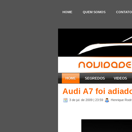
HOME
QUEM SOMOS
CONTATO
HOME
SEGREDOS
VIDEOS
Audi A7 foi adiad
3 de jul. de 2009
| 23:59
Henrique Rodri