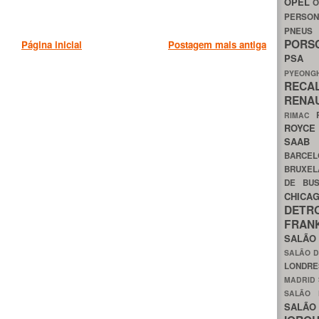
OPEL
O
PERSON
PNEU
POR
Página inicial
Postagem mais antiga
PS
PYEON
RECA
RENA
RIMAC
ROYC
SAA
BARCE
BRUXE
DE BU
CHIC
DETR
FRA
SALÃO
SALÃO D
LONDR
MADRID
SALÃO
SALÃO