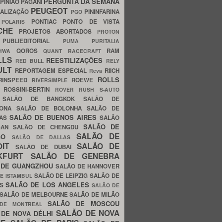
PERGUNTA DA SEMANA
PINIÃO
PAGANI
PEUGEOT
ALIZAÇÃO
PININFARINA
PGO
S
PONTIAC
PONTO DE VISTA
POLARIS
SCHE
PROJETOS ABORTADOS
PROTON
A
PUBLIEDITORIAL
PUMA
PURITALIA
QOROS
RAM
GHWA
QUANT
RACECRAFT
LLS
REESTILIZAÇÕES
RED BULL
RELY
ULT
REPORTAGEM ESPECIAL
RIICH
Reva
ROLLS
RINSPEED
ROEWE
RIVERSIMPLE
E
ROSSINI-BERTIN
ROVER
RUSH
S-AUTO
B
SALÃO DE BANGKOK
SALÃO DE
LONA
SALÃO DE BOLONHA
SALÃO DE
SALÃO DE BUENOS AIRES
LAS
SALÃO
SALÃO DE
SAN
SALÃO DE CHENGDU
SALÃO DE
AGO
SALÃO DE DALLAS
OIT
SALÃO DE
SALÃO DE DUBAI
NKFURT
SALÃO DE GENEBRA
 DE GUANGZHOU
SALÃO DE HANNOVER
SALÃO DE LEIPZIG
SALÃO DE
E ISTAMBUL
SALÃO DE LOS ANGELES
ES
SALÃO DE
SALÃO DE MELBOURNE
SALÃO DE MILÃO
SALÃO DE MOSCOU
 DE MONTREAL
SALÃO DE NOVA
 DE NOVA DÉLHI