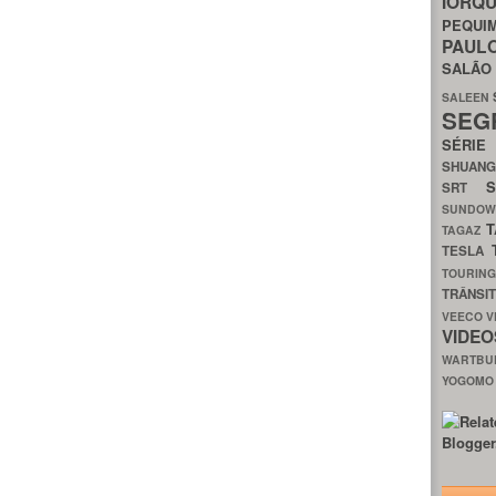
IORQ
PEQU
PAUL
SALÃ
SALEEN
SEG
SÉRI
SHUAN
SRT
SUNDO
T
TAGAZ
TESLA
TOURIN
TRÂNSI
VEECO
V
VIDE
WARTB
YOGOM