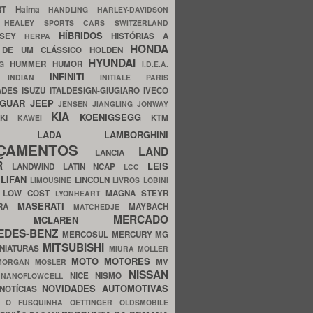
ERT
Haima
HANDLING
HARLEY-DAVIDSON
I
HEALEY SPORTS CARS SWITZERLAND
HÍBRIDOS
SSEY
HISTÓRIAS A
HERPA
HONDA
 DE UM CLÁSSICO
HOLDEN
HYUNDAI
HUMMER
HUMOR
NG
I.D.E.A.
INFINITI
IA
INDIAN
INITIALE PARIS
ADES
ISUZU
ITALDESIGN-GIUGIARO
IVECO
AGUAR
JEEP
JENSEN
JIANGLING
JONWAY
KIA
KOENIGSEGG
AKI
KTM
KAWEI
LADA
LAMBORGHINI
MHO
NÇAMENTOS
LAND
LANCIA
ER
LEIS
LANDWIND
LATIN NCAP
LCC
S
LIFAN
LINCOLN
LIMOUSINE
LIVROS
LOBINI
S
LOW COST
MAGNA STEYR
LYONHEART
MASERATI
DRA
MAYBACH
MATCHEDJE
MERCADO
ZDA
MCLAREN
EDES-BENZ
MERCOSUL
MERCURY
MG
MITSUBISHI
INIATURAS
MIURA
MOLLER
MOTO
MOTORES
MV
MORGAN
MOSLER
NISSAN
a
NICE
NISMO
NANOFLOWCELL
NOVIDADES AUTOMOTIVAS
NOTÍCIAS
C
O FUSQUINHA
OETTINGER
OLDSMOBILE