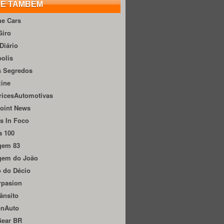
TE TAMBÉM
he Cars
Giro
Diário
olis
s Segredos
zine
ricesAutomotivas
oint News
s In Foco
a 100
gem 83
gem do João
 do Décio
rpasion
ânsito
onAuto
Gear BR