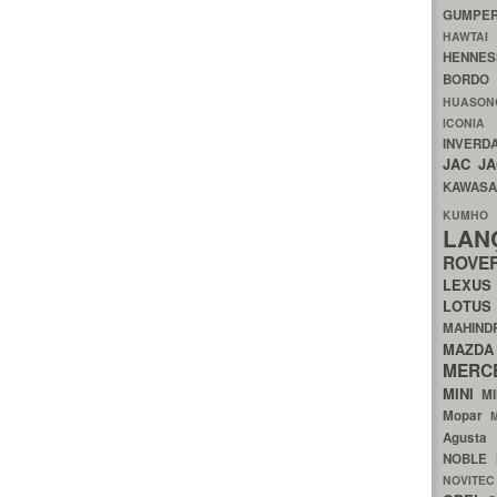
GUMP
HAWTA
HENNE
BORDO
HUASO
ICON
INVERD
JAC
J
KAWAS
KU
LA
ROV
LEXU
LOTU
MAHIN
MA
MERC
MINI
M
Mopar
Agust
NOBLE
NOVITE