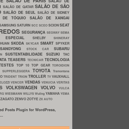
UE
SALÃO DE PARIS
SALÃO DE
SALÃO DE SÃO
IM
SALÃO DE QATAR
O
SALÃO DE SEUL
SALÃO DE SIDNEY
O DE TÓQUIO
SALÃO DE XANGAI
SEAT
SAMSUNG
SATURN
SCION
SCC
SCEO
REDOS
SEGURANÇA
SEGWAY
SEMA
E ESPECIAL
SHELBY
SHINERAY
SKODA
SMART
GHUAN
SPYKER
SKYCAR
SSANGYONG
SUBARU
STOCK CAR
SUSTENTABILIDADE
SUZUKI
TAC
WN
ATA
TEASERS
TECNOLOGIA
TECNICAR
TESTES
TOP 10
TOP GEAR
TOROIDION
TOYOTA
G SUPPERLEGGERA
Tramontana
TROLLER
TO
VAUXHALL
TRIDENT
TRION
TV
VENDAS
ELOZZI
VENCER
VENUCIA
VERITAS
OS
VOLKSWAGEN
VOLVO
VULCA
YAMAHA
URG
WIESMANN
WILLYS
Wuling
YEMA
ZAGATO
ZENVO
ZOTYE
O
ZX AUTO