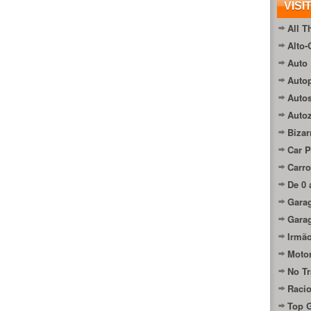
VISI
All T
Alto-
Auto 
Autop
Auto
Auto
Bizar
Car P
Carro
De 0 
Gara
Gara
Irmão
Moto
No Tr
Raci
Top 