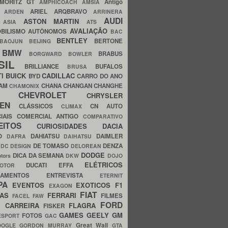
MORITZ GT
Antigo
AMPHICOACH
AMSIA
ARIEL
ARQBRAVO
A
ARDEN
ARRINERA
AUDI
ASTON MARTIN
O
ASIA
ATS
AVALIAÇÃO
BILISMO
AUTÔNOMOS
BAC
BENTLEY
BERTONE
BAOJUN
BEIJING
BMW
BRABUS
A
BORGWARD
BOWLER
SIL
BRILLIANCE
BUFALOS
BRUSA
TI
BUICK
CADILLAC
BYD
CARRO DO ANO
HAM
CHANA
CHANGAN
CHANGHE
CHAMONIX
CHEVROLET
ERY
CHRYSLER
ROEN
CLÁSSICOS
CN AUTO
CLIMAX
CIAIS
COMERCIAL ANTIGO
COMPARATIVO
CEITOS
CURIOSIDADES
DACIA
OO
DAHIATSU
DAIMLER
DAFRA
DAIHATSU
N
DE TOMASO
DENZA
DC DESIGN
DELOREAN
DODGE
DICA DA SEMANA
otors
DKW
DOJO
ELÉTRICOS
DUCATI
EFFA
MOTOR
ACAMENTOS
ENTREVISTA
ETERNIT
PA
EVENTOS
EXOTICOS
F1
EXAGON
FIAT
CAS
FERRARI
FILMES
FACEL
FAW
FORD
E CARREIRA
FLAGRA
FISKER
GAMES
GEELY
GM
FOTOS
ESPORT
GAC
Great Wall
OOGLE
GORDON MURRAY
GTA