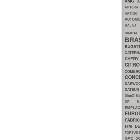
AMG
A
APTER
ARTIG
AUTOMO
BAJAJ
BIMOT
BRA
BUGAT
CATER
CH
CIT
COMER
CON
DAEW
DATSU
DianZi M
DR 
EMPL
EURO
FÁBRI
FIM D
FORTUN
GMC
G