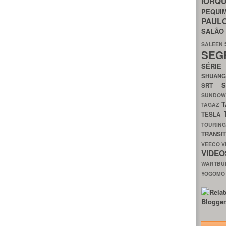
IORQ
PEQU
PAUL
SALÃ
SALEEN
SEG
SÉRI
SHUAN
SRT
SUNDO
T
TAGAZ
TESLA
TOURIN
TRÂNSI
VEECO
V
VIDE
WARTB
YOGOM