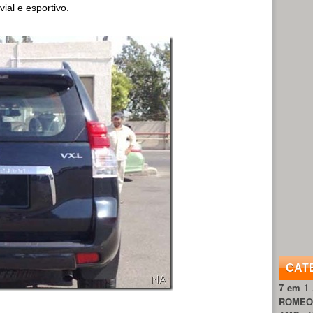
ial e esportivo.
CAT
7 em 1
ROME