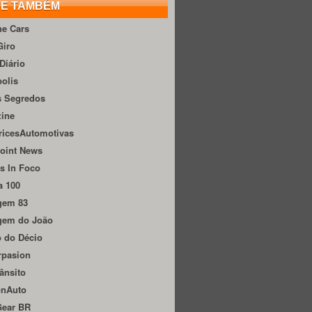
TE TAMBÉM
he Cars
Giro
Diário
olis
s Segredos
zine
ricesAutomotivas
oint News
s In Foco
a 100
gem 83
gem do João
 do Décio
rpasion
ânsito
onAuto
Gear BR