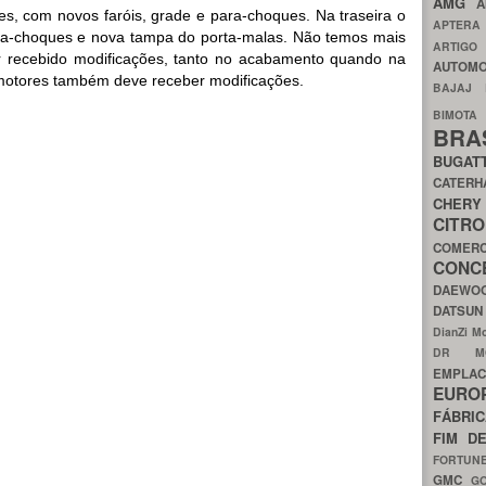
AMG
A
s, com novos faróis, grade e para-choques. Na traseira o
APTER
ra-choques e nova tampa do porta-malas. Não temos mais
ARTIG
er recebido modificações, tanto no acabamento quando na
AUTOMO
otores também deve receber modificações.
BAJAJ
BIMOT
BRA
BUGAT
CATER
CH
CIT
COMER
CON
DAEW
DATSU
DianZi M
DR 
EMPL
EURO
FÁBRI
FIM D
FORTUN
GMC
G