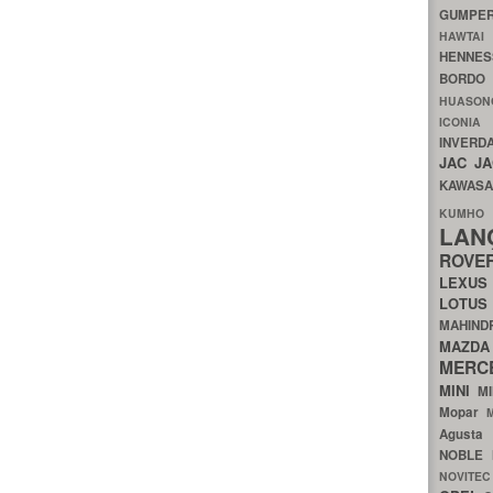
GUMP
HAWTA
HENNE
BORDO
HUASO
ICON
INVERD
JAC
J
KAWAS
KU
LA
ROV
LEXU
LOTU
MAHIN
MA
MERC
MINI
M
Mopar
Agust
NOBLE
NOVITE