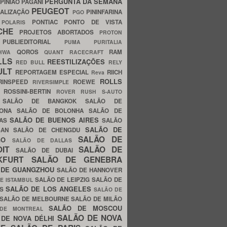
PERGUNTA DA SEMANA
PINIÃO
PAGANI
PEUGEOT
ALIZAÇÃO
PININFARINA
PGO
S
PONTIAC
PONTO DE VISTA
POLARIS
SCHE
PROJETOS ABORTADOS
PROTON
A
PUBLIEDITORIAL
PUMA
PURITALIA
QOROS
RAM
GHWA
QUANT
RACECRAFT
LLS
REESTILIZAÇÕES
RED BULL
RELY
ULT
REPORTAGEM ESPECIAL
RIICH
Reva
ROLLS
RINSPEED
ROEWE
RIVERSIMPLE
E
ROSSINI-BERTIN
ROVER
RUSH
S-AUTO
B
SALÃO DE BANGKOK
SALÃO DE
LONA
SALÃO DE BOLONHA
SALÃO DE
SALÃO DE BUENOS AIRES
LAS
SALÃO
SALÃO DE
SAN
SALÃO DE CHENGDU
SALÃO DE
AGO
SALÃO DE DALLAS
OIT
SALÃO DE
SALÃO DE DUBAI
NKFURT
SALÃO DE GENEBRA
 DE GUANGZHOU
SALÃO DE HANNOVER
SALÃO DE LEIPZIG
SALÃO DE
E ISTAMBUL
SALÃO DE LOS ANGELES
ES
SALÃO DE
SALÃO DE MELBOURNE
SALÃO DE MILÃO
SALÃO DE MOSCOU
 DE MONTREAL
SALÃO DE NOVA
 DE NOVA DÉLHI