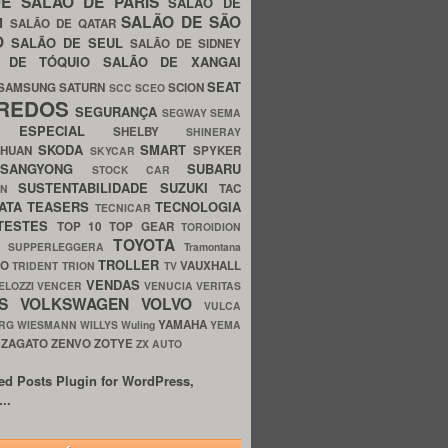
UE
SALÃO DE PARIS
SALÃO DE
SALÃO DE SÃO
IM
SALÃO DE QATAR
O
SALÃO DE SEUL
SALÃO DE SIDNEY
O DE TÓQUIO
SALÃO DE XANGAI
SEAT
SAMSUNG
SATURN
SCION
SCC
SCEO
REDOS
SEGURANÇA
SEGWAY
SEMA
E ESPECIAL
SHELBY
SHINERAY
SKODA
SMART
GHUAN
SPYKER
SKYCAR
SSANGYONG
SUBARU
STOCK CAR
SUSTENTABILIDADE
SUZUKI
TAC
WN
ATA
TEASERS
TECNOLOGIA
TECNICAR
TESTES
TOP 10
TOP GEAR
TOROIDION
TOYOTA
G SUPPERLEGGERA
Tramontana
TROLLER
TO
VAUXHALL
TRIDENT
TRION
TV
VENDAS
ELOZZI
VENCER
VENUCIA
VERITAS
OS
VOLKSWAGEN
VOLVO
VULCA
YAMAHA
URG
WIESMANN
WILLYS
Wuling
YEMA
ZAGATO
ZENVO
ZOTYE
O
ZX AUTO