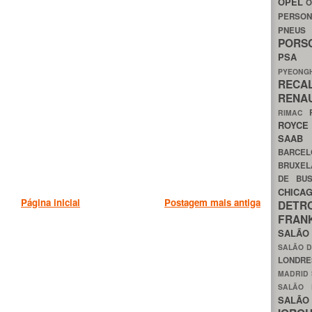
OPEL
O
PERSON
PNEU
POR
PS
PYEON
RECA
RENA
RIMAC
ROYC
SAA
BARCE
BRUXE
DE BU
CHIC
Página inicial
Postagem mais antiga
DETR
FRA
SALÃO
SALÃO D
LONDR
MADRID
SALÃO
SALÃO