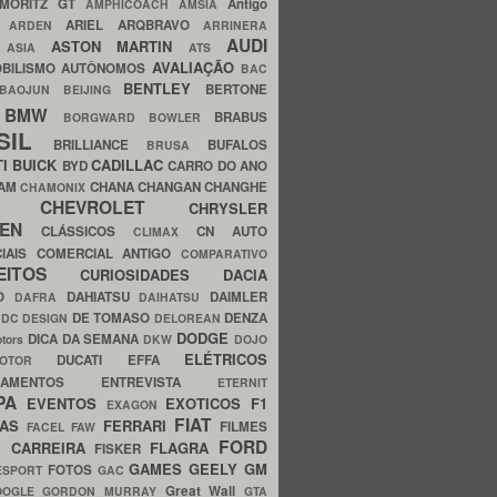
MORITZ GT
Antigo
AMPHICOACH
AMSIA
ARIEL
ARQBRAVO
A
ARDEN
ARRINERA
AUDI
ASTON MARTIN
O
ASIA
ATS
AVALIAÇÃO
BILISMO
AUTÔNOMOS
BAC
BENTLEY
BERTONE
BAOJUN
BEIJING
BMW
BRABUS
A
BORGWARD
BOWLER
SIL
BRILLIANCE
BUFALOS
BRUSA
TI
BUICK
CADILLAC
BYD
CARRO DO ANO
HAM
CHANA
CHANGAN
CHANGHE
CHAMONIX
CHEVROLET
ERY
CHRYSLER
ROEN
CLÁSSICOS
CN AUTO
CLIMAX
CIAIS
COMERCIAL ANTIGO
COMPARATIVO
CEITOS
CURIOSIDADES
DACIA
OO
DAHIATSU
DAIMLER
DAFRA
DAIHATSU
N
DE TOMASO
DENZA
DC DESIGN
DELOREAN
DODGE
DICA DA SEMANA
otors
DKW
DOJO
ELÉTRICOS
DUCATI
EFFA
MOTOR
ACAMENTOS
ENTREVISTA
ETERNIT
PA
EVENTOS
EXOTICOS
F1
EXAGON
FIAT
CAS
FERRARI
FILMES
FACEL
FAW
FORD
E CARREIRA
FLAGRA
FISKER
GAMES
GEELY
GM
FOTOS
ESPORT
GAC
Great Wall
OOGLE
GORDON MURRAY
GTA