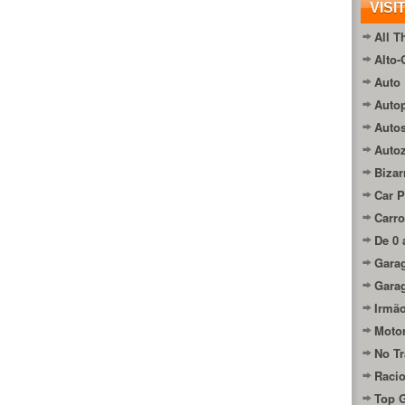
VISI
All T
Alto-
Auto 
Autop
Auto
Auto
Bizar
Car P
Carro
De 0 
Gara
Gara
Irmão
Moto
No Tr
Raci
Top 