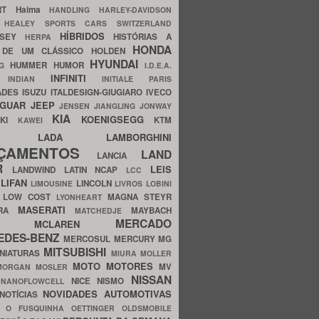
ERT
Haima
HANDLING
HARLEY-DAVIDSON
I
HEALEY SPORTS CARS SWITZERLAND
HÍBRIDOS
SSEY
HISTÓRIAS A
HERPA
HONDA
 DE UM CLÁSSICO
HOLDEN
HYUNDAI
HUMMER
HUMOR
NG
I.D.E.A.
INFINITI
IA
INDIAN
INITIALE PARIS
ADES
ISUZU
ITALDESIGN-GIUGIARO
IVECO
AGUAR
JEEP
JENSEN
JIANGLING
JONWAY
KIA
KOENIGSEGG
AKI
KTM
KAWEI
LADA
LAMBORGHINI
MHO
NÇAMENTOS
LAND
LANCIA
ER
LEIS
LANDWIND
LATIN NCAP
LCC
S
LIFAN
LINCOLN
LIMOUSINE
LIVROS
LOBINI
S
LOW COST
MAGNA STEYR
LYONHEART
MASERATI
DRA
MAYBACH
MATCHEDJE
MERCADO
ZDA
MCLAREN
EDES-BENZ
MERCOSUL
MERCURY
MG
MITSUBISHI
INIATURAS
MIURA
MOLLER
MOTO
MOTORES
MV
MORGAN
MOSLER
NISSAN
a
NICE
NISMO
NANOFLOWCELL
NOVIDADES AUTOMOTIVAS
NOTÍCIAS
C
O FUSQUINHA
OETTINGER
OLDSMOBILE