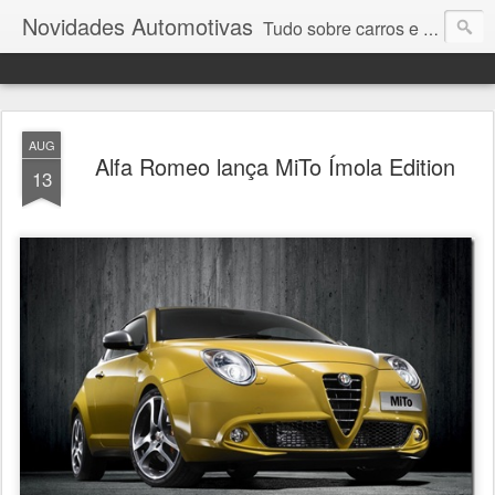
Novidades Automotivas
Tudo sobre carros e motores
AUG
Alfa Romeo lança MiTo Ímola Edition
13