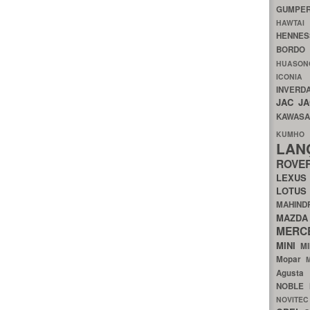
GUMP
HAWTA
HENNE
BORDO
HUASO
ICON
INVERD
JAC
J
KAWAS
KU
LA
ROV
LEXU
LOTU
MAHIN
MA
MERC
MINI
M
Mopar
Agust
NOBLE
NOVITE