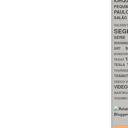
IORQ
PEQU
PAUL
SALÃ
SALEEN
SEG
SÉRI
SHUAN
SRT
SUNDO
T
TAGAZ
TESLA
TOURIN
TRÂNSI
VEECO
V
VIDE
WARTB
YOGOM