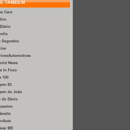
TE TAMBÉM
he Cars
Giro
Diário
olis
s Segredos
zine
ricesAutomotivas
oint News
s In Foco
a 100
gem 83
gem do João
 do Décio
rpasion
ânsito
onAuto
Gear BR