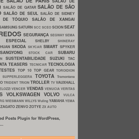
UE
SALÃO DE PARIS
SALÃO DE
SALÃO DE SÃO
IM
SALÃO DE QATAR
O
SALÃO DE SEUL
SALÃO DE SIDNEY
O DE TÓQUIO
SALÃO DE XANGAI
SEAT
SAMSUNG
SATURN
SCION
SCC
SCEO
REDOS
SEGURANÇA
SEGWAY
SEMA
E ESPECIAL
SHELBY
SHINERAY
SKODA
SMART
GHUAN
SPYKER
SKYCAR
SSANGYONG
SUBARU
STOCK CAR
SUSTENTABILIDADE
SUZUKI
TAC
WN
ATA
TEASERS
TECNOLOGIA
TECNICAR
TESTES
TOP 10
TOP GEAR
TOROIDION
TOYOTA
G SUPPERLEGGERA
Tramontana
TROLLER
TO
VAUXHALL
TRIDENT
TRION
TV
VENDAS
ELOZZI
VENCER
VENUCIA
VERITAS
OS
VOLKSWAGEN
VOLVO
VULCA
YAMAHA
URG
WIESMANN
WILLYS
Wuling
YEMA
ZAGATO
ZENVO
ZOTYE
O
ZX AUTO