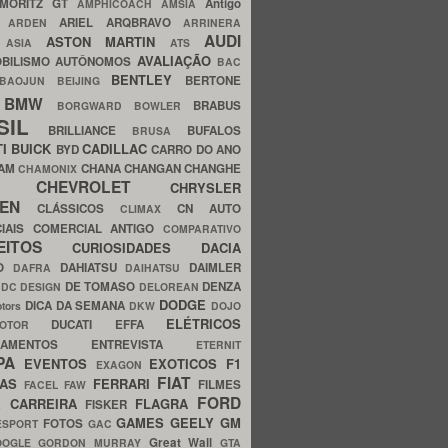
MORITZ GT
Antigo
AMPHICOACH
AMSIA
ARIEL
ARQBRAVO
A
ARDEN
ARRINERA
AUDI
ASTON MARTIN
O
ASIA
ATS
AVALIAÇÃO
BILISMO
AUTÔNOMOS
BAC
BENTLEY
BERTONE
BAOJUN
BEIJING
BMW
BRABUS
A
BORGWARD
BOWLER
SIL
BRILLIANCE
BUFALOS
BRUSA
TI
BUICK
CADILLAC
BYD
CARRO DO ANO
HAM
CHANA
CHANGAN
CHANGHE
CHAMONIX
CHEVROLET
ERY
CHRYSLER
ROEN
CLÁSSICOS
CN AUTO
CLIMAX
CIAIS
COMERCIAL ANTIGO
COMPARATIVO
CEITOS
CURIOSIDADES
DACIA
OO
DAHIATSU
DAIMLER
DAFRA
DAIHATSU
N
DE TOMASO
DENZA
DC DESIGN
DELOREAN
DODGE
DICA DA SEMANA
otors
DKW
DOJO
ELÉTRICOS
DUCATI
EFFA
MOTOR
ACAMENTOS
ENTREVISTA
ETERNIT
PA
EVENTOS
EXOTICOS
F1
EXAGON
FIAT
CAS
FERRARI
FILMES
FACEL
FAW
FORD
E CARREIRA
FLAGRA
FISKER
GAMES
GEELY
GM
FOTOS
ESPORT
GAC
Great Wall
OOGLE
GORDON MURRAY
GTA