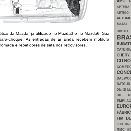
AMG
A
APTER
ARTIG
AUTOMO
BAJAJ
BIMOT
tico da Mazda, já utilizado no Mazda3 e no Mazda6. Sua
BRA
 para-choque. As entradas de ar ainda recebem moldura
BUGAT
omada e repetidores de seta nos retrovisores.
CATER
CH
CIT
COMER
CON
DAEW
DATSU
DianZi M
DR 
EMPL
EURO
FÁBRI
FIM D
FORTUN
GMC
G