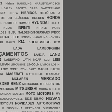
ERT
Haima
HANDLING
HARLEY-DAVIDSON
I
HEALEY SPORTS CARS SWITZERLAND
HÍBRIDOS
SSEY
HISTÓRIAS A
HERPA
HONDA
 DE UM CLÁSSICO
HOLDEN
HYUNDAI
HUMMER
HUMOR
NG
I.D.E.A.
INFINITI
IA
INDIAN
INITIALE PARIS
ADES
ISUZU
ITALDESIGN-GIUGIARO
IVECO
AGUAR
JEEP
JENSEN
JIANGLING
JONWAY
KIA
KOENIGSEGG
AKI
KTM
KAWEI
LADA
LAMBORGHINI
MHO
NÇAMENTOS
LAND
LANCIA
ER
LEIS
LANDWIND
LATIN NCAP
LCC
S
LIFAN
LINCOLN
LIMOUSINE
LIVROS
LOBINI
S
LOW COST
MAGNA STEYR
LYONHEART
MASERATI
DRA
MAYBACH
MATCHEDJE
MERCADO
ZDA
MCLAREN
EDES-BENZ
MERCOSUL
MERCURY
MG
MITSUBISHI
INIATURAS
MIURA
MOLLER
MOTO
MOTORES
MV
MORGAN
MOSLER
NISSAN
a
NICE
NISMO
NANOFLOWCELL
NOVIDADES AUTOMOTIVAS
NOTÍCIAS
C
O FUSQUINHA
OETTINGER
OLDSMOBILE