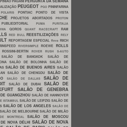
PERGUNTA DA SEMANA
PINIÃO
PAGANI
PEUGEOT
ALIZAÇÃO
PININFARINA
PGO
S
PONTIAC
PONTO DE VISTA
POLARIS
SCHE
PROJETOS ABORTADOS
PROTON
A
PUBLIEDITORIAL
PUMA
PURITALIA
QOROS
RAM
GHWA
QUANT
RACECRAFT
LLS
REESTILIZAÇÕES
RED BULL
RELY
ULT
REPORTAGEM ESPECIAL
RIICH
Reva
ROLLS
RINSPEED
ROEWE
RIVERSIMPLE
E
ROSSINI-BERTIN
ROVER
RUSH
S-AUTO
B
SALÃO DE BANGKOK
SALÃO DE
LONA
SALÃO DE BOLONHA
SALÃO DE
SALÃO DE BUENOS AIRES
LAS
SALÃO
SALÃO DE
SAN
SALÃO DE CHENGDU
SALÃO DE
AGO
SALÃO DE DALLAS
OIT
SALÃO DE
SALÃO DE DUBAI
NKFURT
SALÃO DE GENEBRA
 DE GUANGZHOU
SALÃO DE HANNOVER
SALÃO DE LEIPZIG
SALÃO DE
E ISTAMBUL
SALÃO DE LOS ANGELES
ES
SALÃO DE
SALÃO DE MELBOURNE
SALÃO DE MILÃO
SALÃO DE MOSCOU
 DE MONTREAL
SALÃO DE NOVA
 DE NOVA DÉLHI