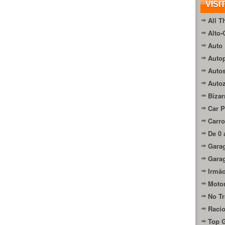
VISI
All T
Alto-
Auto 
Autop
Auto
Auto
Bizar
Car P
Carro
De 0 
Gara
Gara
Irmão
Moto
No Tr
Raci
Top 