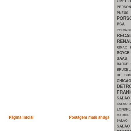
OPEL
O
PERSON
PNEU
POR
PS
PYEON
RECA
RENA
RIMAC
ROYC
SAA
BARCE
BRUXE
DE BU
CHIC
DETR
FRA
SALÃO
SALÃO D
LONDR
MADRID
Página inicial
Postagem mais antiga
SALÃO
SALÃO