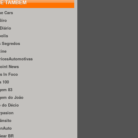
TE TAMBÉM
he Cars
Giro
Diário
olis
s Segredos
zine
ricesAutomotivas
oint News
s In Foco
a 100
gem 83
gem do João
 do Décio
rpasion
ânsito
onAuto
Gear BR