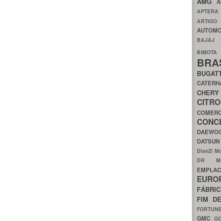
AMG
A
APTER
ARTIG
AUTOMO
BAJAJ
BIMOT
BRA
BUGAT
CATER
CH
CIT
COMER
CON
DAEW
DATSU
DianZi M
DR 
EMPL
EURO
FÁBRI
FIM D
FORTUN
GMC
G