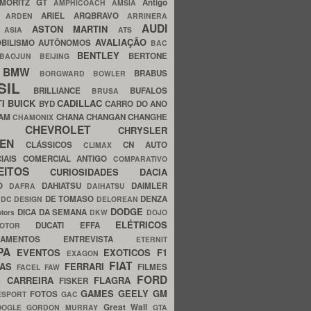
MORITZ GT
Antigo
AMPHICOACH
AMSIA
ARIEL
ARQBRAVO
A
ARDEN
ARRINERA
AUDI
ASTON MARTIN
O
ASIA
ATS
AVALIAÇÃO
BILISMO
AUTÔNOMOS
BAC
BENTLEY
BERTONE
BAOJUN
BEIJING
BMW
BRABUS
A
BORGWARD
BOWLER
SIL
BRILLIANCE
BUFALOS
BRUSA
TI
BUICK
CADILLAC
BYD
CARRO DO ANO
HAM
CHANA
CHANGAN
CHANGHE
CHAMONIX
CHEVROLET
ERY
CHRYSLER
ROEN
CLÁSSICOS
CN AUTO
CLIMAX
CIAIS
COMERCIAL ANTIGO
COMPARATIVO
CEITOS
CURIOSIDADES
DACIA
OO
DAHIATSU
DAIMLER
DAFRA
DAIHATSU
N
DE TOMASO
DENZA
DC DESIGN
DELOREAN
DODGE
DICA DA SEMANA
otors
DKW
DOJO
ELÉTRICOS
DUCATI
EFFA
MOTOR
ACAMENTOS
ENTREVISTA
ETERNIT
PA
EVENTOS
EXOTICOS
F1
EXAGON
FIAT
CAS
FERRARI
FILMES
FACEL
FAW
FORD
E CARREIRA
FLAGRA
FISKER
GAMES
GEELY
GM
FOTOS
ESPORT
GAC
Great Wall
OOGLE
GORDON MURRAY
GTA