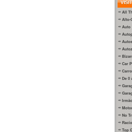
VISI
All T
Alto-
Auto 
Autop
Auto
Auto
Bizar
Car P
Carro
De 0 
Gara
Gara
Irmão
Moto
No Tr
Raci
Top 