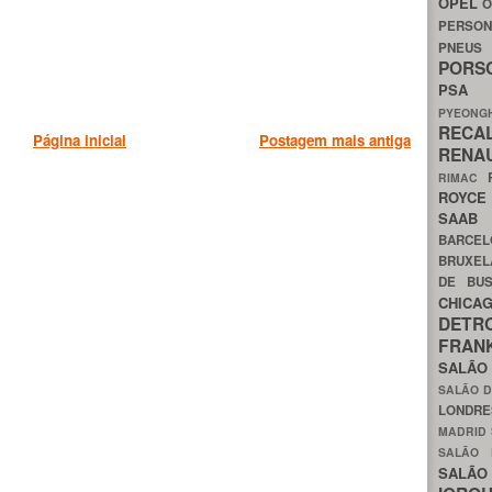
OPEL
O
PERSON
PNEU
POR
PS
PYEON
RECA
Página inicial
Postagem mais antiga
RENA
RIMAC
ROYC
SAA
BARCE
BRUXE
DE BU
CHIC
DETR
FRA
SALÃO
SALÃO D
LONDR
MADRID
SALÃO
SALÃO