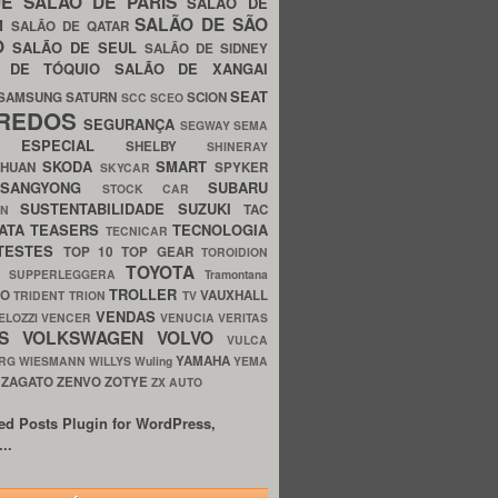
UE
SALÃO DE PARIS
SALÃO DE
SALÃO DE SÃO
IM
SALÃO DE QATAR
O
SALÃO DE SEUL
SALÃO DE SIDNEY
O DE TÓQUIO
SALÃO DE XANGAI
SEAT
SAMSUNG
SATURN
SCION
SCC
SCEO
REDOS
SEGURANÇA
SEGWAY
SEMA
E ESPECIAL
SHELBY
SHINERAY
SKODA
SMART
GHUAN
SPYKER
SKYCAR
SSANGYONG
SUBARU
STOCK CAR
SUSTENTABILIDADE
SUZUKI
TAC
WN
ATA
TEASERS
TECNOLOGIA
TECNICAR
TESTES
TOP 10
TOP GEAR
TOROIDION
TOYOTA
G SUPPERLEGGERA
Tramontana
TROLLER
TO
VAUXHALL
TRIDENT
TRION
TV
VENDAS
ELOZZI
VENCER
VENUCIA
VERITAS
OS
VOLKSWAGEN
VOLVO
VULCA
YAMAHA
URG
WIESMANN
WILLYS
Wuling
YEMA
ZAGATO
ZENVO
ZOTYE
O
ZX AUTO