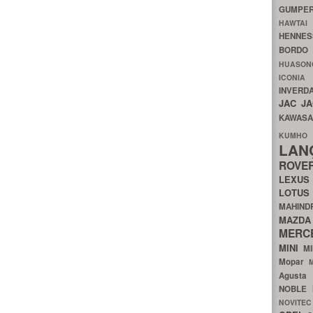
GUMP
HAWTA
HENNE
BORDO
HUASO
ICON
INVERD
JAC
J
KAWAS
KU
LA
ROV
LEXU
LOTU
MAHIN
MA
MERC
MINI
M
Mopar
Agust
NOBLE
NOVITE