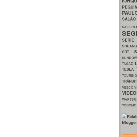
IORQ
PEQU
PAUL
SALÃ
SALEEN
SEG
SÉRI
SHUAN
SRT
SUNDO
T
TAGAZ
TESLA
TOURIN
TRÂNSI
VEECO
V
VIDE
WARTB
YOGOM