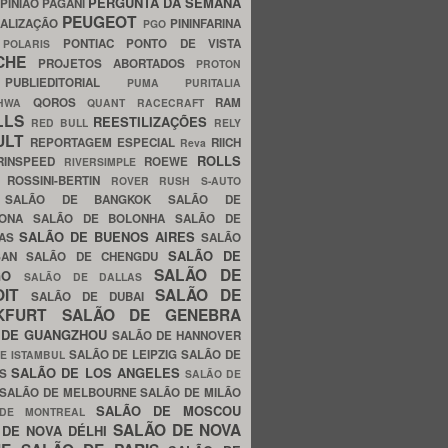
PERGUNTA DA SEMANA
PINIÃO
PAGANI
PEUGEOT
ALIZAÇÃO
PININFARINA
PGO
S
PONTIAC
PONTO DE VISTA
POLARIS
SCHE
PROJETOS ABORTADOS
PROTON
A
PUBLIEDITORIAL
PUMA
PURITALIA
QOROS
RAM
GHWA
QUANT
RACECRAFT
LLS
REESTILIZAÇÕES
RED BULL
RELY
ULT
REPORTAGEM ESPECIAL
RIICH
Reva
ROLLS
RINSPEED
ROEWE
RIVERSIMPLE
E
ROSSINI-BERTIN
ROVER
RUSH
S-AUTO
B
SALÃO DE BANGKOK
SALÃO DE
LONA
SALÃO DE BOLONHA
SALÃO DE
SALÃO DE BUENOS AIRES
LAS
SALÃO
SALÃO DE
SAN
SALÃO DE CHENGDU
SALÃO DE
AGO
SALÃO DE DALLAS
OIT
SALÃO DE
SALÃO DE DUBAI
NKFURT
SALÃO DE GENEBRA
 DE GUANGZHOU
SALÃO DE HANNOVER
SALÃO DE LEIPZIG
SALÃO DE
E ISTAMBUL
SALÃO DE LOS ANGELES
ES
SALÃO DE
SALÃO DE MELBOURNE
SALÃO DE MILÃO
SALÃO DE MOSCOU
 DE MONTREAL
SALÃO DE NOVA
 DE NOVA DÉLHI