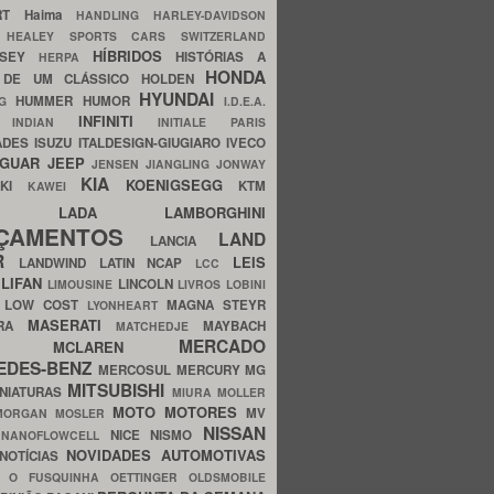
ERT
Haima
HANDLING
HARLEY-DAVIDSON
I
HEALEY SPORTS CARS SWITZERLAND
HÍBRIDOS
SSEY
HISTÓRIAS A
HERPA
HONDA
 DE UM CLÁSSICO
HOLDEN
HYUNDAI
HUMMER
HUMOR
NG
I.D.E.A.
INFINITI
IA
INDIAN
INITIALE PARIS
ADES
ISUZU
ITALDESIGN-GIUGIARO
IVECO
AGUAR
JEEP
JENSEN
JIANGLING
JONWAY
KIA
KOENIGSEGG
AKI
KTM
KAWEI
LADA
LAMBORGHINI
MHO
NÇAMENTOS
LAND
LANCIA
ER
LEIS
LANDWIND
LATIN NCAP
LCC
S
LIFAN
LINCOLN
LIMOUSINE
LIVROS
LOBINI
S
LOW COST
MAGNA STEYR
LYONHEART
MASERATI
DRA
MAYBACH
MATCHEDJE
MERCADO
ZDA
MCLAREN
EDES-BENZ
MERCOSUL
MERCURY
MG
MITSUBISHI
INIATURAS
MIURA
MOLLER
MOTO
MOTORES
MV
MORGAN
MOSLER
NISSAN
a
NICE
NISMO
NANOFLOWCELL
NOVIDADES AUTOMOTIVAS
NOTÍCIAS
C
O FUSQUINHA
OETTINGER
OLDSMOBILE