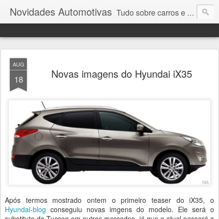
Novidades Automotivas
Tudo sobre carros e motores
AUG
Novas imagens do Hyundai iX35
18
Após termos mostrado ontem o primeiro teaser do iX35, o
Hyundai-blog
conseguiu novas imgens do modelo. Ele será o
substituto do Tucson em outros mercados, já que o atual passará a