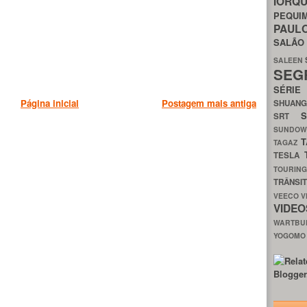
IORQ
PEQU
PAUL
SALÃ
SALEEN
SEG
SÉRI
Página inicial
Postagem mais antiga
SHUAN
SRT
SUNDO
T
TAGAZ
TESLA
TOURIN
TRÂNSI
VEECO
V
VIDE
WARTB
YOGOM