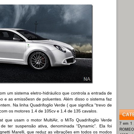
om um sistema eletro-hidráulico que controla a entrada de
mo e as emissõesn de poluentes. Além disso o sistema faz
tem. Na linha Quadrifoglio Verde ( que significa “trevo de
 com os motores 1.4 de 105cv e 1.4 de 135 cavalos.
CAT
t que usam o motor MultiAir, o MiTo Quadrifoglio Verde
7 em 1
 de ter suspensão ativa, denominada “Dynamic”. Ela foi
ROME
netti Marelli, que reduz as vibrações em todos os modos