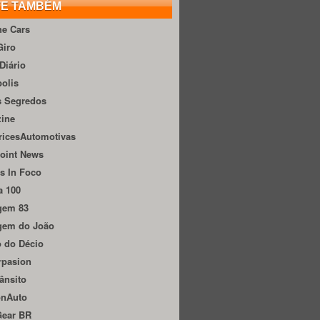
TE TAMBÉM
he Cars
Giro
Diário
olis
s Segredos
zine
ricesAutomotivas
oint News
s In Foco
a 100
gem 83
gem do João
 do Décio
rpasion
ânsito
onAuto
Gear BR