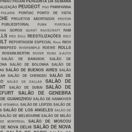
PERGUNTA DA SEMANA
PINIÃO
PAGANI
PEUGEOT
ALIZAÇÃO
PININFARINA
PGO
S
PONTIAC
PONTO DE VISTA
POLARIS
SCHE
PROJETOS ABORTADOS
PROTON
A
PUBLIEDITORIAL
PUMA
PURITALIA
QOROS
RAM
GHWA
QUANT
RACECRAFT
LLS
REESTILIZAÇÕES
RED BULL
RELY
ULT
REPORTAGEM ESPECIAL
RIICH
Reva
ROLLS
RINSPEED
ROEWE
RIVERSIMPLE
E
ROSSINI-BERTIN
ROVER
RUSH
S-AUTO
B
SALÃO DE BANGKOK
SALÃO DE
LONA
SALÃO DE BOLONHA
SALÃO DE
SALÃO DE BUENOS AIRES
LAS
SALÃO
SALÃO DE
SAN
SALÃO DE CHENGDU
SALÃO DE
AGO
SALÃO DE DALLAS
OIT
SALÃO DE
SALÃO DE DUBAI
NKFURT
SALÃO DE GENEBRA
 DE GUANGZHOU
SALÃO DE HANNOVER
SALÃO DE LEIPZIG
SALÃO DE
E ISTAMBUL
SALÃO DE LOS ANGELES
ES
SALÃO DE
SALÃO DE MELBOURNE
SALÃO DE MILÃO
SALÃO DE MOSCOU
 DE MONTREAL
SALÃO DE NOVA
 DE NOVA DÉLHI