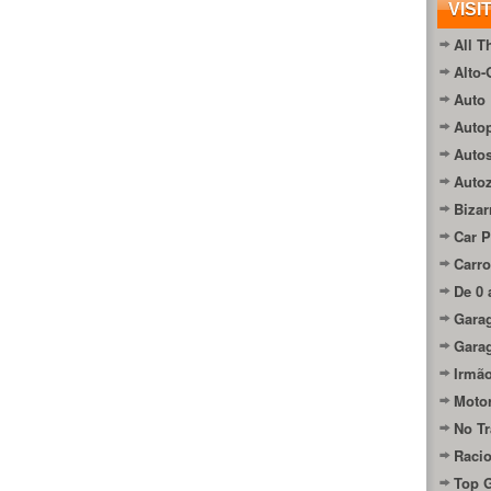
VISI
All T
Alto-
Auto 
Autop
Auto
Auto
Bizar
Car P
Carro
De 0 
Gara
Gara
Irmão
Moto
No Tr
Raci
Top 