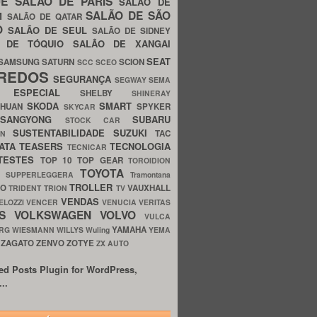
UE
SALÃO DE PARIS
SALÃO DE
SALÃO DE SÃO
IM
SALÃO DE QATAR
O
SALÃO DE SEUL
SALÃO DE SIDNEY
O DE TÓQUIO
SALÃO DE XANGAI
SEAT
SAMSUNG
SATURN
SCION
SCC
SCEO
REDOS
SEGURANÇA
SEGWAY
SEMA
E ESPECIAL
SHELBY
SHINERAY
SKODA
SMART
GHUAN
SPYKER
SKYCAR
SSANGYONG
SUBARU
STOCK CAR
SUSTENTABILIDADE
SUZUKI
TAC
WN
ATA
TEASERS
TECNOLOGIA
TECNICAR
TESTES
TOP 10
TOP GEAR
TOROIDION
TOYOTA
G SUPPERLEGGERA
Tramontana
TROLLER
TO
VAUXHALL
TRIDENT
TRION
TV
VENDAS
ELOZZI
VENCER
VENUCIA
VERITAS
OS
VOLKSWAGEN
VOLVO
VULCA
YAMAHA
URG
WIESMANN
WILLYS
Wuling
YEMA
ZAGATO
ZENVO
ZOTYE
O
ZX AUTO