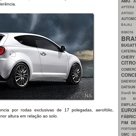
AMG
A
erência.
APTER
ARTIG
AUTOMO
BAJAJ
BIMOT
BRA
BUGAT
CATER
CH
CIT
COMER
CON
DAEW
DATSU
DianZi M
DR 
EMPL
EURO
encia por rodas exclusivas de 17 polegadas, aerofólio,
nor altura em relação ao solo.
FÁBRI
FIM D
FORTUN
GMC
G