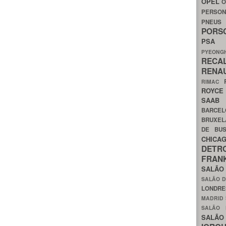
OPEL
O
PERSON
PNEU
POR
PS
PYEON
RECA
RENA
RIMAC
ROYC
SAA
BARCE
BRUXE
DE BU
CHIC
DETR
FRA
SALÃO
SALÃO D
LONDR
MADRID
SALÃO
SALÃO