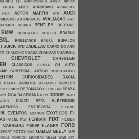
MORITZ GT
Antigo
AMPHICOACH
AMSIA
ARIEL
ARQBRAVO
A
ARDEN
ARRINERA
AUDI
ASTON MARTIN
O
ASIA
ATS
AVALIAÇÃO
BILISMO
AUTÔNOMOS
BAC
BENTLEY
BERTONE
BAOJUN
BEIJING
BMW
BRABUS
A
BORGWARD
BOWLER
SIL
BRILLIANCE
BUFALOS
BRUSA
TI
BUICK
CADILLAC
BYD
CARRO DO ANO
HAM
CHANA
CHANGAN
CHANGHE
CHAMONIX
CHEVROLET
ERY
CHRYSLER
ROEN
CLÁSSICOS
CN AUTO
CLIMAX
CIAIS
COMERCIAL ANTIGO
COMPARATIVO
CEITOS
CURIOSIDADES
DACIA
OO
DAHIATSU
DAIMLER
DAFRA
DAIHATSU
N
DE TOMASO
DENZA
DC DESIGN
DELOREAN
DODGE
DICA DA SEMANA
otors
DKW
DOJO
ELÉTRICOS
DUCATI
EFFA
MOTOR
ACAMENTOS
ENTREVISTA
ETERNIT
PA
EVENTOS
EXOTICOS
F1
EXAGON
FIAT
CAS
FERRARI
FILMES
FACEL
FAW
FORD
E CARREIRA
FLAGRA
FISKER
GAMES
GEELY
GM
FOTOS
ESPORT
GAC
Great Wall
OOGLE
GORDON MURRAY
GTA