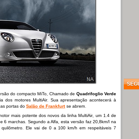
SEG
versão do compacto MiTo, Chamado de
Quadrifoglio Verde
éia dos motores MultiAir. Sua apresentação acontecerá à
o as portas do
Salão de Frankfurt
se abrem.
otor mais potente dos novos da linha MultiAir, um 1.4 de
 6 marchas. Segundo a Alfa, esta versão faz 20,8km/l na
quilômetro. Ele vai de 0 a 100 km/h em respeitáveis 7