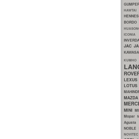
GUMP
HAWTA
HENNE
BORDO
HUASO
ICON
INVERD
JAC
J
KAWAS
KU
LA
ROV
LEXU
LOTU
MAHIN
MA
MERC
MINI
M
Mopar
Agust
NOBLE
NOVITE