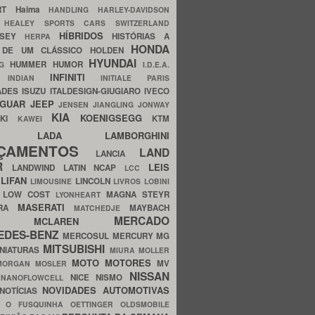
ERT
Haima
HANDLING
HARLEY-DAVIDSON
I
HEALEY SPORTS CARS SWITZERLAND
HÍBRIDOS
SSEY
HISTÓRIAS A
HERPA
HONDA
 DE UM CLÁSSICO
HOLDEN
HYUNDAI
HUMMER
HUMOR
NG
I.D.E.A.
INFINITI
IA
INDIAN
INITIALE PARIS
ADES
ISUZU
ITALDESIGN-GIUGIARO
IVECO
AGUAR
JEEP
JENSEN
JIANGLING
JONWAY
KIA
KOENIGSEGG
AKI
KTM
KAWEI
LADA
LAMBORGHINI
MHO
NÇAMENTOS
LAND
LANCIA
ER
LEIS
LANDWIND
LATIN NCAP
LCC
S
LIFAN
LINCOLN
LIMOUSINE
LIVROS
LOBINI
S
LOW COST
MAGNA STEYR
LYONHEART
MASERATI
DRA
MAYBACH
MATCHEDJE
MERCADO
ZDA
MCLAREN
EDES-BENZ
MERCOSUL
MERCURY
MG
MITSUBISHI
INIATURAS
MIURA
MOLLER
MOTO
MOTORES
MV
MORGAN
MOSLER
NISSAN
a
NICE
NISMO
NANOFLOWCELL
NOVIDADES AUTOMOTIVAS
NOTÍCIAS
C
O FUSQUINHA
OETTINGER
OLDSMOBILE