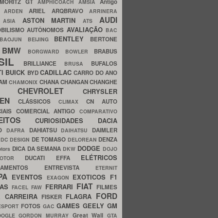
MORITZ GT
Antigo
AMPHICOACH
AMSIA
ARIEL
ARQBRAVO
A
ARDEN
ARRINERA
AUDI
ASTON MARTIN
O
ASIA
ATS
AVALIAÇÃO
BILISMO
AUTÔNOMOS
BAC
BENTLEY
BERTONE
BAOJUN
BEIJING
BMW
BRABUS
A
BORGWARD
BOWLER
SIL
BRILLIANCE
BUFALOS
BRUSA
TI
BUICK
CADILLAC
BYD
CARRO DO ANO
HAM
CHANA
CHANGAN
CHANGHE
CHAMONIX
CHEVROLET
ERY
CHRYSLER
ROEN
CLÁSSICOS
CN AUTO
CLIMAX
CIAIS
COMERCIAL ANTIGO
COMPARATIVO
CEITOS
CURIOSIDADES
DACIA
OO
DAHIATSU
DAIMLER
DAFRA
DAIHATSU
N
DE TOMASO
DENZA
DC DESIGN
DELOREAN
DODGE
DICA DA SEMANA
otors
DKW
DOJO
ELÉTRICOS
DUCATI
EFFA
MOTOR
ACAMENTOS
ENTREVISTA
ETERNIT
PA
EVENTOS
EXOTICOS
F1
EXAGON
FIAT
CAS
FERRARI
FILMES
FACEL
FAW
FORD
E CARREIRA
FLAGRA
FISKER
GAMES
GEELY
GM
FOTOS
ESPORT
GAC
Great Wall
OOGLE
GORDON MURRAY
GTA