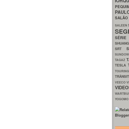
IORQ
PEQU
PAUL
SALÃ
SALEEN
SEG
SÉRI
SHUAN
SRT
SUNDO
T
TAGAZ
TESLA
TOURIN
TRÂNSI
VEECO
V
VIDE
WARTB
YOGOM