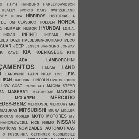
ERT
Haima
HANDLING
HARLEY-DAVIDSON
I
HEALEY SPORTS CARS SWITZERLAND
HÍBRIDOS
SSEY
HISTÓRIAS A
HERPA
HONDA
 DE UM CLÁSSICO
HOLDEN
HYUNDAI
HUMMER
HUMOR
NG
I.D.E.A.
INFINITI
IA
INDIAN
INITIALE PARIS
ADES
ISUZU
ITALDESIGN-GIUGIARO
IVECO
AGUAR
JEEP
JENSEN
JIANGLING
JONWAY
KIA
KOENIGSEGG
AKI
KTM
KAWEI
LADA
LAMBORGHINI
MHO
NÇAMENTOS
LAND
LANCIA
ER
LEIS
LANDWIND
LATIN NCAP
LCC
S
LIFAN
LINCOLN
LIMOUSINE
LIVROS
LOBINI
S
LOW COST
MAGNA STEYR
LYONHEART
MASERATI
DRA
MAYBACH
MATCHEDJE
MERCADO
ZDA
MCLAREN
EDES-BENZ
MERCOSUL
MERCURY
MG
MITSUBISHI
INIATURAS
MIURA
MOLLER
MOTO
MOTORES
MV
MORGAN
MOSLER
NISSAN
a
NICE
NISMO
NANOFLOWCELL
NOVIDADES AUTOMOTIVAS
NOTÍCIAS
C
O FUSQUINHA
OETTINGER
OLDSMOBILE