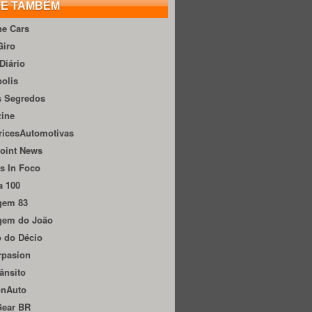
TE TAMBÉM
he Cars
Giro
Diário
olis
s Segredos
zine
ricesAutomotivas
oint News
s In Foco
a 100
gem 83
gem do João
 do Décio
rpasion
ânsito
onAuto
Gear BR