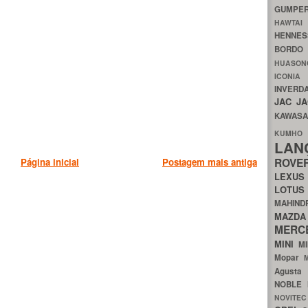
GUMP
HAWTA
HENNE
BORDO
HUASO
ICON
INVERD
JAC
J
KAWAS
KU
LA
ROV
Página inicial
Postagem mais antiga
LEXU
LOTU
MAHIN
MA
MERC
MINI
M
Mopar
Agust
NOBLE
NOVITE