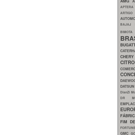
AMG
A
APTER
ARTIG
AUTOMO
BAJAJ
BIMOT
BRA
BUGAT
CATER
CH
CIT
COMER
CON
DAEW
DATSU
DianZi M
DR 
EMPL
EURO
FÁBRI
FIM D
FORTUN
GMC
G