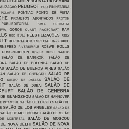
PERGUNTA DA SEMANA
PINIÃO
PAGANI
PEUGEOT
ALIZAÇÃO
PININFARINA
PGO
S
PONTIAC
PONTO DE VISTA
POLARIS
SCHE
PROJETOS ABORTADOS
PROTON
A
PUBLIEDITORIAL
PUMA
PURITALIA
QOROS
RAM
GHWA
QUANT
RACECRAFT
LLS
REESTILIZAÇÕES
RED BULL
RELY
ULT
REPORTAGEM ESPECIAL
RIICH
Reva
ROLLS
RINSPEED
ROEWE
RIVERSIMPLE
E
ROSSINI-BERTIN
ROVER
RUSH
S-AUTO
B
SALÃO DE BANGKOK
SALÃO DE
LONA
SALÃO DE BOLONHA
SALÃO DE
SALÃO DE BUENOS AIRES
LAS
SALÃO
SALÃO DE
SAN
SALÃO DE CHENGDU
SALÃO DE
AGO
SALÃO DE DALLAS
OIT
SALÃO DE
SALÃO DE DUBAI
NKFURT
SALÃO DE GENEBRA
 DE GUANGZHOU
SALÃO DE HANNOVER
SALÃO DE LEIPZIG
SALÃO DE
E ISTAMBUL
SALÃO DE LOS ANGELES
ES
SALÃO DE
SALÃO DE MELBOURNE
SALÃO DE MILÃO
SALÃO DE MOSCOU
 DE MONTREAL
SALÃO DE NOVA
 DE NOVA DÉLHI