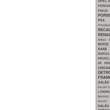
OPEL
O
PERSON
PNEU
POR
PS
PYEON
RECA
RENA
RIMAC
ROYC
SAA
BARCE
BRUXE
DE BU
CHIC
DETR
FRA
SALÃO
SALÃO D
LONDR
MADRID
SALÃO
SALÃO