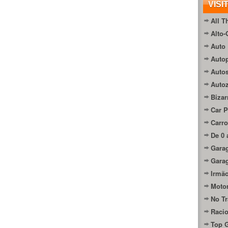
VISI
All T
Alto-
Auto 
Autop
Auto
Auto
Bizar
Car P
Carro
De 0 
Gara
Gara
Irmão
Moto
No Tr
Raci
Top 