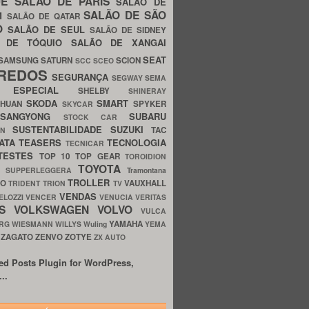
UE
SALÃO DE PARIS
SALÃO DE
SALÃO DE SÃO
IM
SALÃO DE QATAR
O
SALÃO DE SEUL
SALÃO DE SIDNEY
O DE TÓQUIO
SALÃO DE XANGAI
SEAT
SAMSUNG
SATURN
SCION
SCC
SCEO
REDOS
SEGURANÇA
SEGWAY
SEMA
E ESPECIAL
SHELBY
SHINERAY
SKODA
SMART
GHUAN
SPYKER
SKYCAR
SSANGYONG
SUBARU
STOCK CAR
SUSTENTABILIDADE
SUZUKI
TAC
WN
ATA
TEASERS
TECNOLOGIA
TECNICAR
TESTES
TOP 10
TOP GEAR
TOROIDION
TOYOTA
G SUPPERLEGGERA
Tramontana
TROLLER
TO
VAUXHALL
TRIDENT
TRION
TV
VENDAS
ELOZZI
VENCER
VENUCIA
VERITAS
OS
VOLKSWAGEN
VOLVO
VULCA
YAMAHA
URG
WIESMANN
WILLYS
Wuling
YEMA
ZAGATO
ZENVO
ZOTYE
O
ZX AUTO