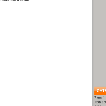
CAT
7 em 1
ROME