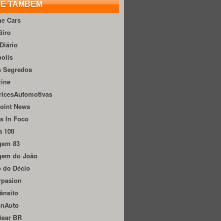
TE TAMBÉM
he Cars
Giro
Diário
olis
s Segredos
zine
ricesAutomotivas
oint News
s In Foco
a 100
gem 83
gem do João
 do Décio
rpasion
ânsito
onAuto
Gear BR