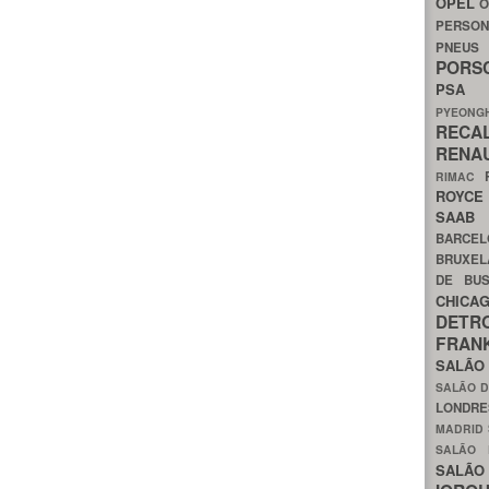
OPEL
O
PERSON
PNEU
POR
PS
PYEON
RECA
RENA
RIMAC
ROYC
SAA
BARCE
BRUXE
DE BU
CHIC
DETR
FRA
SALÃO
SALÃO D
LONDR
MADRID
SALÃO
SALÃO