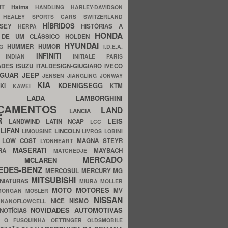
ERT
Haima
HANDLING
HARLEY-DAVIDSON
I
HEALEY SPORTS CARS SWITZERLAND
HÍBRIDOS
SSEY
HISTÓRIAS A
HERPA
HONDA
 DE UM CLÁSSICO
HOLDEN
HYUNDAI
HUMMER
HUMOR
NG
I.D.E.A.
INFINITI
IA
INDIAN
INITIALE PARIS
ADES
ISUZU
ITALDESIGN-GIUGIARO
IVECO
AGUAR
JEEP
JENSEN
JIANGLING
JONWAY
KIA
KOENIGSEGG
AKI
KTM
KAWEI
LADA
LAMBORGHINI
MHO
NÇAMENTOS
LAND
LANCIA
ER
LEIS
LANDWIND
LATIN NCAP
LCC
S
LIFAN
LINCOLN
LIMOUSINE
LIVROS
LOBINI
S
LOW COST
MAGNA STEYR
LYONHEART
MASERATI
DRA
MAYBACH
MATCHEDJE
MERCADO
ZDA
MCLAREN
EDES-BENZ
MERCOSUL
MERCURY
MG
MITSUBISHI
INIATURAS
MIURA
MOLLER
MOTO
MOTORES
MV
MORGAN
MOSLER
NISSAN
a
NICE
NISMO
NANOFLOWCELL
NOVIDADES AUTOMOTIVAS
NOTÍCIAS
C
O FUSQUINHA
OETTINGER
OLDSMOBILE