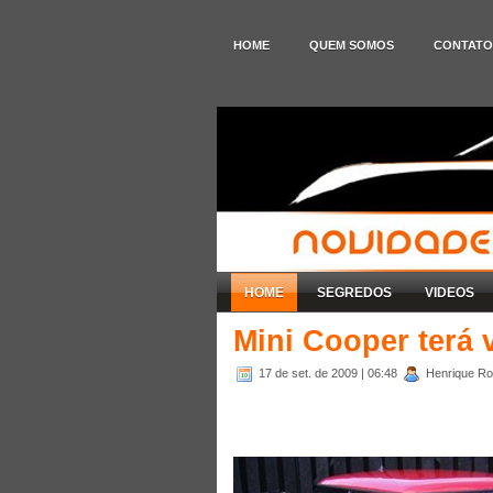
HOME
QUEM SOMOS
CONTATO
HOME
SEGREDOS
VIDEOS
Mini Cooper terá 
17 de set. de 2009
| 06:48
Henrique Rod