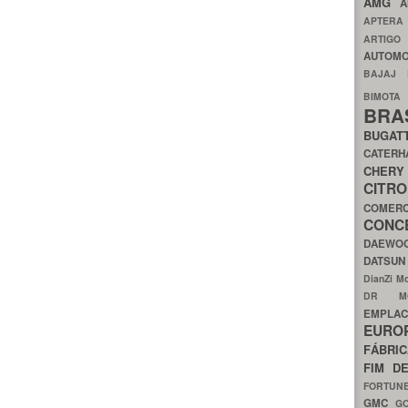
AMG
A
APTER
ARTIG
AUTOMO
BAJAJ
BIMOT
BRA
BUGAT
CATER
CH
CIT
COMER
CON
DAEW
DATSU
DianZi M
DR 
EMPL
EURO
FÁBRI
FIM D
FORTUN
GMC
G