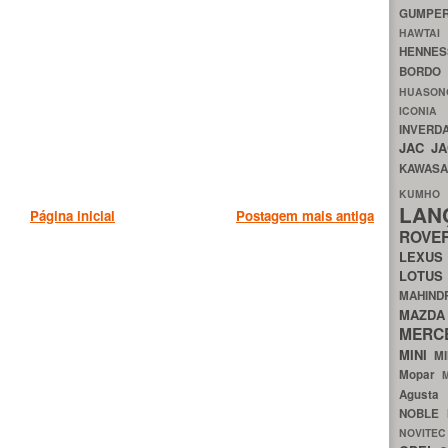
GUMP
HAWTA
HENNE
BORDO
HUASO
ICON
INVERD
JAC
J
KAWAS
KU
LA
Página inicial
Postagem mais antiga
ROV
LEXU
LOTU
MAHIN
MA
MERC
MINI
M
Mopar
Agust
NOBLE
NOVITE