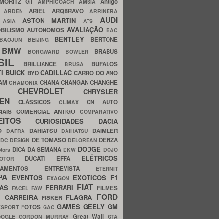
MORITZ GT
Antigo
AMPHICOACH
AMSIA
ARIEL
ARQBRAVO
A
ARDEN
ARRINERA
AUDI
ASTON MARTIN
O
ASIA
ATS
AVALIAÇÃO
BILISMO
AUTÔNOMOS
BAC
BENTLEY
BERTONE
BAOJUN
BEIJING
BMW
BRABUS
A
BORGWARD
BOWLER
SIL
BRILLIANCE
BUFALOS
BRUSA
TI
BUICK
CADILLAC
BYD
CARRO DO ANO
HAM
CHANA
CHANGAN
CHANGHE
CHAMONIX
CHEVROLET
ERY
CHRYSLER
ROEN
CLÁSSICOS
CN AUTO
CLIMAX
CIAIS
COMERCIAL ANTIGO
COMPARATIVO
CEITOS
CURIOSIDADES
DACIA
OO
DAHIATSU
DAIMLER
DAFRA
DAIHATSU
N
DE TOMASO
DENZA
DC DESIGN
DELOREAN
DODGE
DICA DA SEMANA
otors
DKW
DOJO
ELÉTRICOS
DUCATI
EFFA
MOTOR
ACAMENTOS
ENTREVISTA
ETERNIT
PA
EVENTOS
EXOTICOS
F1
EXAGON
FIAT
CAS
FERRARI
FILMES
FACEL
FAW
FORD
E CARREIRA
FLAGRA
FISKER
GAMES
GEELY
GM
FOTOS
ESPORT
GAC
Great Wall
OOGLE
GORDON MURRAY
GTA