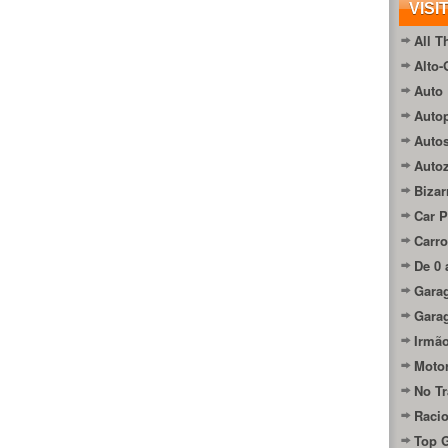
VISI
All T
Alto-
Auto 
Autop
Auto
Auto
Bizar
Car P
Carro
De 0 
Gara
Gara
Irmão
Moto
No Tr
Raci
Top 