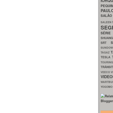
IORQ
PEQU
PAUL
SALÃ
SALEEN
SEG
SÉRI
SHUAN
SRT
SUNDO
T
TAGAZ
TESLA
TOURIN
TRÂNSI
VEECO
V
VIDE
WARTB
YOGOM