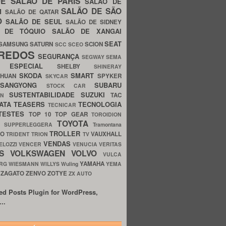
UE
SALÃO DE PARIS
SALÃO DE
SALÃO DE SÃO
IM
SALÃO DE QATAR
O
SALÃO DE SEUL
SALÃO DE SIDNEY
O DE TÓQUIO
SALÃO DE XANGAI
SEAT
SAMSUNG
SATURN
SCION
SCC
SCEO
REDOS
SEGURANÇA
SEGWAY
SEMA
E ESPECIAL
SHELBY
SHINERAY
SKODA
SMART
GHUAN
SPYKER
SKYCAR
SSANGYONG
SUBARU
STOCK CAR
SUSTENTABILIDADE
SUZUKI
TAC
WN
ATA
TEASERS
TECNOLOGIA
TECNICAR
TESTES
TOP 10
TOP GEAR
TOROIDION
TOYOTA
G SUPPERLEGGERA
Tramontana
TROLLER
TO
VAUXHALL
TRIDENT
TRION
TV
VENDAS
ELOZZI
VENCER
VENUCIA
VERITAS
OS
VOLKSWAGEN
VOLVO
VULCA
YAMAHA
URG
WIESMANN
WILLYS
Wuling
YEMA
ZAGATO
ZENVO
ZOTYE
O
ZX AUTO