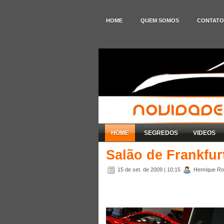
HOME
QUEM SOMOS
CONTATO
HOME
SEGREDOS
VIDEOS
Salão de Frankfurt
15 de set. de 2009
| 10:15
Henrique Rod