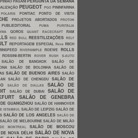
PERGUNTA DA SEMANA
PINIÃO
PAGANI
PEUGEOT
ALIZAÇÃO
PININFARINA
PGO
S
PONTIAC
PONTO DE VISTA
POLARIS
SCHE
PROJETOS ABORTADOS
PROTON
A
PUBLIEDITORIAL
PUMA
PURITALIA
QOROS
RAM
GHWA
QUANT
RACECRAFT
LLS
REESTILIZAÇÕES
RED BULL
RELY
ULT
REPORTAGEM ESPECIAL
RIICH
Reva
ROLLS
RINSPEED
ROEWE
RIVERSIMPLE
E
ROSSINI-BERTIN
ROVER
RUSH
S-AUTO
B
SALÃO DE BANGKOK
SALÃO DE
LONA
SALÃO DE BOLONHA
SALÃO DE
SALÃO DE BUENOS AIRES
LAS
SALÃO
SALÃO DE
SAN
SALÃO DE CHENGDU
SALÃO DE
AGO
SALÃO DE DALLAS
OIT
SALÃO DE
SALÃO DE DUBAI
NKFURT
SALÃO DE GENEBRA
 DE GUANGZHOU
SALÃO DE HANNOVER
SALÃO DE LEIPZIG
SALÃO DE
E ISTAMBUL
SALÃO DE LOS ANGELES
ES
SALÃO DE
SALÃO DE MELBOURNE
SALÃO DE MILÃO
SALÃO DE MOSCOU
 DE MONTREAL
SALÃO DE NOVA
 DE NOVA DÉLHI