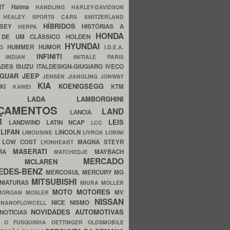
ERT
Haima
HANDLING
HARLEY-DAVIDSON
I
HEALEY SPORTS CARS SWITZERLAND
HÍBRIDOS
SSEY
HISTÓRIAS A
HERPA
HONDA
 DE UM CLÁSSICO
HOLDEN
HYUNDAI
HUMMER
HUMOR
NG
I.D.E.A.
INFINITI
IA
INDIAN
INITIALE PARIS
ADES
ISUZU
ITALDESIGN-GIUGIARO
IVECO
AGUAR
JEEP
JENSEN
JIANGLING
JONWAY
KIA
KOENIGSEGG
AKI
KTM
KAWEI
LADA
LAMBORGHINI
MHO
NÇAMENTOS
LAND
LANCIA
ER
LEIS
LANDWIND
LATIN NCAP
LCC
S
LIFAN
LINCOLN
LIMOUSINE
LIVROS
LOBINI
S
LOW COST
MAGNA STEYR
LYONHEART
MASERATI
DRA
MAYBACH
MATCHEDJE
MERCADO
ZDA
MCLAREN
EDES-BENZ
MERCOSUL
MERCURY
MG
MITSUBISHI
INIATURAS
MIURA
MOLLER
MOTO
MOTORES
MV
MORGAN
MOSLER
NISSAN
a
NICE
NISMO
NANOFLOWCELL
NOVIDADES AUTOMOTIVAS
NOTÍCIAS
C
O FUSQUINHA
OETTINGER
OLDSMOBILE