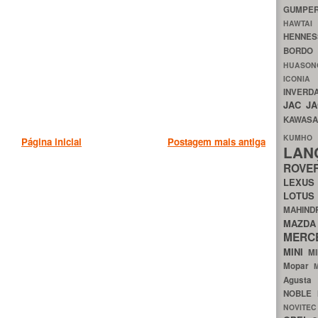
GUMP
HAWTA
HENNE
BORDO
HUASO
ICON
INVERD
JAC
J
KAWAS
KU
Página inicial
Postagem mais antiga
LA
ROV
LEXU
LOTU
MAHIN
MA
MERC
MINI
M
Mopar
Agust
NOBLE
NOVITE