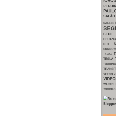
IORQ
PEQU
PAUL
SALÃ
SALEEN
SEG
SÉRI
SHUAN
SRT
SUNDO
T
TAGAZ
TESLA
TOURIN
TRÂNSI
VEECO
V
VIDE
WARTB
YOGOM