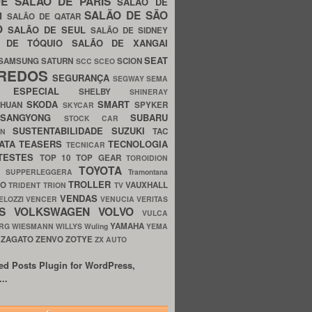
UE
SALÃO DE PARIS
SALÃO DE
SALÃO DE SÃO
IM
SALÃO DE QATAR
O
SALÃO DE SEUL
SALÃO DE SIDNEY
O DE TÓQUIO
SALÃO DE XANGAI
SEAT
SAMSUNG
SATURN
SCION
SCC
SCEO
REDOS
SEGURANÇA
SEGWAY
SEMA
E ESPECIAL
SHELBY
SHINERAY
SKODA
SMART
GHUAN
SPYKER
SKYCAR
SSANGYONG
SUBARU
STOCK CAR
SUSTENTABILIDADE
SUZUKI
TAC
WN
ATA
TEASERS
TECNOLOGIA
TECNICAR
TESTES
TOP 10
TOP GEAR
TOROIDION
TOYOTA
G SUPPERLEGGERA
Tramontana
TROLLER
TO
VAUXHALL
TRIDENT
TRION
TV
VENDAS
ELOZZI
VENCER
VENUCIA
VERITAS
OS
VOLKSWAGEN
VOLVO
VULCA
YAMAHA
URG
WIESMANN
WILLYS
Wuling
YEMA
ZAGATO
ZENVO
ZOTYE
O
ZX AUTO