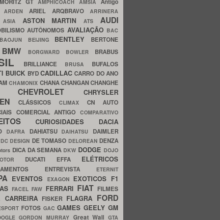
MORITZ GT
Antigo
AMPHICOACH
AMSIA
ARIEL
ARQBRAVO
A
ARDEN
ARRINERA
AUDI
ASTON MARTIN
O
ASIA
ATS
AVALIAÇÃO
BILISMO
AUTÔNOMOS
BAC
BENTLEY
BERTONE
BAOJUN
BEIJING
BMW
BRABUS
A
BORGWARD
BOWLER
SIL
BRILLIANCE
BUFALOS
BRUSA
TI
BUICK
CADILLAC
BYD
CARRO DO ANO
HAM
CHANA
CHANGAN
CHANGHE
CHAMONIX
CHEVROLET
ERY
CHRYSLER
ROEN
CLÁSSICOS
CN AUTO
CLIMAX
CIAIS
COMERCIAL ANTIGO
COMPARATIVO
CEITOS
CURIOSIDADES
DACIA
OO
DAHIATSU
DAIMLER
DAFRA
DAIHATSU
N
DE TOMASO
DENZA
DC DESIGN
DELOREAN
DODGE
DICA DA SEMANA
otors
DKW
DOJO
ELÉTRICOS
DUCATI
EFFA
MOTOR
ACAMENTOS
ENTREVISTA
ETERNIT
PA
EVENTOS
EXOTICOS
F1
EXAGON
FIAT
CAS
FERRARI
FILMES
FACEL
FAW
FORD
E CARREIRA
FLAGRA
FISKER
GAMES
GEELY
GM
FOTOS
ESPORT
GAC
Great Wall
OOGLE
GORDON MURRAY
GTA