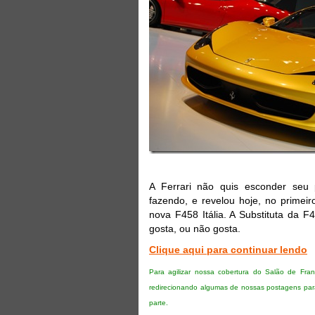
A Ferrari não quis esconder seu 
fazendo, e revelou hoje, no primei
nova F458 Itália. A Substituta da 
gosta, ou não gosta.
Clique aqui para continuar lendo
Para agilizar nossa cobertura do Salão de Fran
redirecionando algumas de nossas postagens pa
parte.