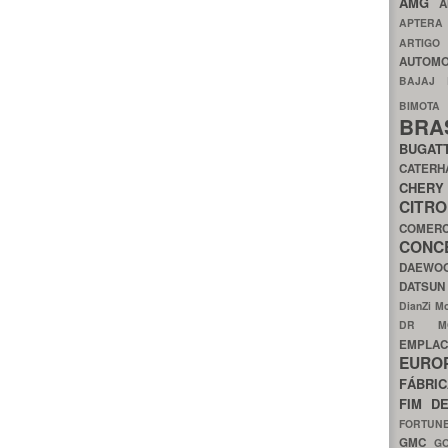
AMG
A
APTER
ARTIG
AUTOMO
BAJAJ
BIMOT
BRA
BUGAT
CATER
CH
CIT
COMER
CON
DAEW
DATSU
DianZi M
DR 
EMPL
EURO
FÁBRI
FIM D
FORTUN
GMC
G