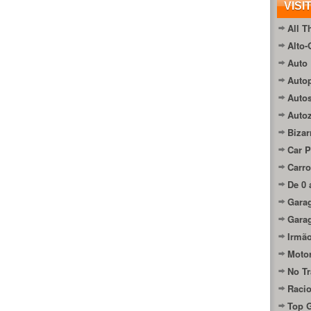
VISI
All T
Alto-
Auto 
Autop
Auto
Auto
Bizar
Car P
Carro
De 0 
Gara
Gara
Irmão
Moto
No Tr
Raci
Top 