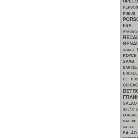
OPEL
O
PERSON
PNEU
POR
PS
PYEON
RECA
RENA
RIMAC
ROYC
SAA
BARCE
BRUXE
DE BU
CHIC
DETR
FRA
SALÃO
SALÃO D
LONDR
MADRID
SALÃO
SALÃO