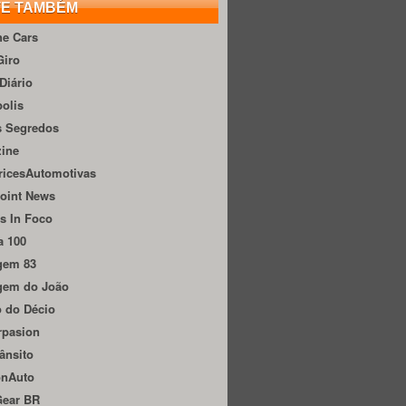
TE TAMBÉM
he Cars
Giro
Diário
olis
s Segredos
zine
ricesAutomotivas
oint News
s In Foco
a 100
gem 83
gem do João
 do Décio
rpasion
ânsito
onAuto
Gear BR