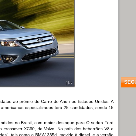
SEG
idatos ao prêmio do Carro do Ano nos Estados Unidos. A
tas americanos especializados terá 25 candidados, sendo 15
ndidos no Brasil, com maior destaque para O sedan Ford
e o crossover XC60, da Volvo. No país dos beberrões V8 a
rdes", tais como o BMW 335d, movido à diesel, e a versão