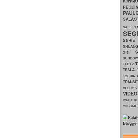
IORQ
PEQU
PAUL
SALÃ
SALEEN
SEG
SÉRI
SHUAN
SRT
SUNDO
T
TAGAZ
TESLA
TOURIN
TRÂNSI
VEECO
V
VIDE
WARTB
YOGOM