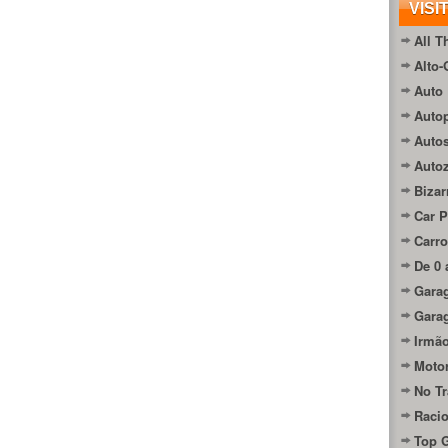
VISI
All T
Alto-
Auto 
Autop
Auto
Auto
Bizar
Car P
Carro
De 0 
Gara
Gara
Irmão
Moto
No Tr
Raci
Top 