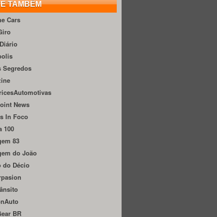
TE TAMBÉM
he Cars
Giro
Diário
olis
s Segredos
zine
ricesAutomotivas
oint News
s In Foco
a 100
gem 83
gem do João
 do Décio
rpasion
ânsito
onAuto
Gear BR