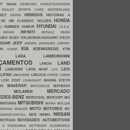
ERT
Haima
HANDLING
HARLEY-DAVIDSON
I
HEALEY SPORTS CARS SWITZERLAND
HÍBRIDOS
SSEY
HISTÓRIAS A
HERPA
HONDA
 DE UM CLÁSSICO
HOLDEN
HYUNDAI
HUMMER
HUMOR
NG
I.D.E.A.
INFINITI
IA
INDIAN
INITIALE PARIS
ADES
ISUZU
ITALDESIGN-GIUGIARO
IVECO
AGUAR
JEEP
JENSEN
JIANGLING
JONWAY
KIA
KOENIGSEGG
AKI
KTM
KAWEI
LADA
LAMBORGHINI
MHO
NÇAMENTOS
LAND
LANCIA
ER
LEIS
LANDWIND
LATIN NCAP
LCC
S
LIFAN
LINCOLN
LIMOUSINE
LIVROS
LOBINI
S
LOW COST
MAGNA STEYR
LYONHEART
MASERATI
DRA
MAYBACH
MATCHEDJE
MERCADO
ZDA
MCLAREN
EDES-BENZ
MERCOSUL
MERCURY
MG
MITSUBISHI
INIATURAS
MIURA
MOLLER
MOTO
MOTORES
MV
MORGAN
MOSLER
NISSAN
a
NICE
NISMO
NANOFLOWCELL
NOVIDADES AUTOMOTIVAS
NOTÍCIAS
C
O FUSQUINHA
OETTINGER
OLDSMOBILE