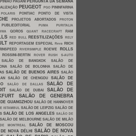
PERGUNTA DA SEMANA
PINIÃO
PAGANI
PEUGEOT
ALIZAÇÃO
PININFARINA
PGO
S
PONTIAC
PONTO DE VISTA
POLARIS
SCHE
PROJETOS ABORTADOS
PROTON
A
PUBLIEDITORIAL
PUMA
PURITALIA
QOROS
RAM
GHWA
QUANT
RACECRAFT
LLS
REESTILIZAÇÕES
RED BULL
RELY
ULT
REPORTAGEM ESPECIAL
RIICH
Reva
ROLLS
RINSPEED
ROEWE
RIVERSIMPLE
E
ROSSINI-BERTIN
ROVER
RUSH
S-AUTO
B
SALÃO DE BANGKOK
SALÃO DE
LONA
SALÃO DE BOLONHA
SALÃO DE
SALÃO DE BUENOS AIRES
LAS
SALÃO
SALÃO DE
SAN
SALÃO DE CHENGDU
SALÃO DE
AGO
SALÃO DE DALLAS
OIT
SALÃO DE
SALÃO DE DUBAI
NKFURT
SALÃO DE GENEBRA
 DE GUANGZHOU
SALÃO DE HANNOVER
SALÃO DE LEIPZIG
SALÃO DE
E ISTAMBUL
SALÃO DE LOS ANGELES
ES
SALÃO DE
SALÃO DE MELBOURNE
SALÃO DE MILÃO
SALÃO DE MOSCOU
 DE MONTREAL
SALÃO DE NOVA
 DE NOVA DÉLHI