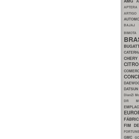
AMG
A
APTER
ARTIG
AUTOMO
BAJAJ
BIMOT
BRA
BUGAT
CATER
CH
CIT
COMER
CON
DAEW
DATSU
DianZi M
DR 
EMPL
EURO
FÁBRI
FIM D
FORTUN
GMC
G