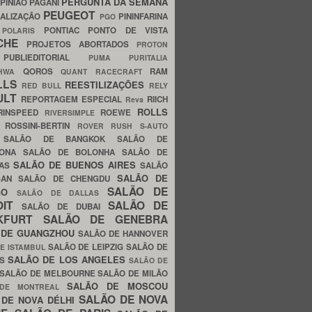
PERGUNTA DA SEMANA
PINIÃO
PAGANI
PEUGEOT
ALIZAÇÃO
PININFARINA
PGO
S
PONTIAC
PONTO DE VISTA
POLARIS
SCHE
PROJETOS ABORTADOS
PROTON
A
PUBLIEDITORIAL
PUMA
PURITALIA
QOROS
RAM
GHWA
QUANT
RACECRAFT
LLS
REESTILIZAÇÕES
RED BULL
RELY
ULT
REPORTAGEM ESPECIAL
RIICH
Reva
ROLLS
RINSPEED
ROEWE
RIVERSIMPLE
E
ROSSINI-BERTIN
ROVER
RUSH
S-AUTO
B
SALÃO DE BANGKOK
SALÃO DE
LONA
SALÃO DE BOLONHA
SALÃO DE
SALÃO DE BUENOS AIRES
LAS
SALÃO
SALÃO DE
SAN
SALÃO DE CHENGDU
SALÃO DE
AGO
SALÃO DE DALLAS
OIT
SALÃO DE
SALÃO DE DUBAI
NKFURT
SALÃO DE GENEBRA
 DE GUANGZHOU
SALÃO DE HANNOVER
SALÃO DE LEIPZIG
SALÃO DE
E ISTAMBUL
SALÃO DE LOS ANGELES
ES
SALÃO DE
SALÃO DE MELBOURNE
SALÃO DE MILÃO
SALÃO DE MOSCOU
 DE MONTREAL
SALÃO DE NOVA
 DE NOVA DÉLHI