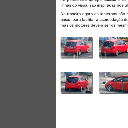
linhas do visual são inspiradas nos 
Na traseira agora as lanternas são
baixo, para facilitar a acomodação 
mas os motores devem ser os mesmos