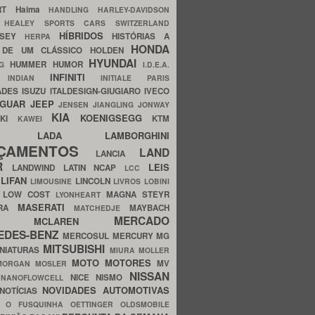
ERT
Haima
HANDLING
HARLEY-DAVIDSON
I
HEALEY SPORTS CARS SWITZERLAND
HÍBRIDOS
SSEY
HISTÓRIAS A
HERPA
HONDA
 DE UM CLÁSSICO
HOLDEN
HYUNDAI
HUMMER
HUMOR
NG
I.D.E.A.
INFINITI
IA
INDIAN
INITIALE PARIS
ADES
ISUZU
ITALDESIGN-GIUGIARO
IVECO
AGUAR
JEEP
JENSEN
JIANGLING
JONWAY
KIA
KOENIGSEGG
AKI
KTM
KAWEI
LADA
LAMBORGHINI
MHO
NÇAMENTOS
LAND
LANCIA
ER
LEIS
LANDWIND
LATIN NCAP
LCC
S
LIFAN
LINCOLN
LIMOUSINE
LIVROS
LOBINI
S
LOW COST
MAGNA STEYR
LYONHEART
MASERATI
DRA
MAYBACH
MATCHEDJE
MERCADO
ZDA
MCLAREN
EDES-BENZ
MERCOSUL
MERCURY
MG
MITSUBISHI
INIATURAS
MIURA
MOLLER
MOTO
MOTORES
MV
MORGAN
MOSLER
NISSAN
a
NICE
NISMO
NANOFLOWCELL
NOVIDADES AUTOMOTIVAS
NOTÍCIAS
C
O FUSQUINHA
OETTINGER
OLDSMOBILE