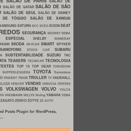
UE
SALÃO DE PARIS
SALÃO DE
SALÃO DE SÃO
IM
SALÃO DE QATAR
O
SALÃO DE SEUL
SALÃO DE SIDNEY
O DE TÓQUIO
SALÃO DE XANGAI
SEAT
SAMSUNG
SATURN
SCION
SCC
SCEO
REDOS
SEGURANÇA
SEGWAY
SEMA
E ESPECIAL
SHELBY
SHINERAY
SKODA
SMART
GHUAN
SPYKER
SKYCAR
SSANGYONG
SUBARU
STOCK CAR
SUSTENTABILIDADE
SUZUKI
TAC
WN
ATA
TEASERS
TECNOLOGIA
TECNICAR
TESTES
TOP 10
TOP GEAR
TOROIDION
TOYOTA
G SUPPERLEGGERA
Tramontana
TROLLER
TO
VAUXHALL
TRIDENT
TRION
TV
VENDAS
ELOZZI
VENCER
VENUCIA
VERITAS
OS
VOLKSWAGEN
VOLVO
VULCA
YAMAHA
URG
WIESMANN
WILLYS
Wuling
YEMA
ZAGATO
ZENVO
ZOTYE
O
ZX AUTO