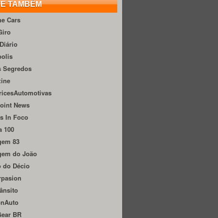
TE TAMBÉM
he Cars
Giro
Diário
olis
s Segredos
zine
ricesAutomotivas
oint News
s In Foco
a 100
gem 83
gem do João
 do Décio
rpasion
ânsito
onAuto
Gear BR