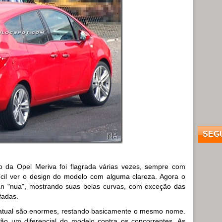
SEG
 da Opel Meriva foi flagrada várias vezes, sempre com
ícil ver o design do modelo com alguma clareza. Agora o
an "nua", mostrando suas belas curvas, com exceção das
fadas.
 atual são enormes, restando basicamente o mesmo nome.
rão um diferencial do modelo contra os concorrentes. As