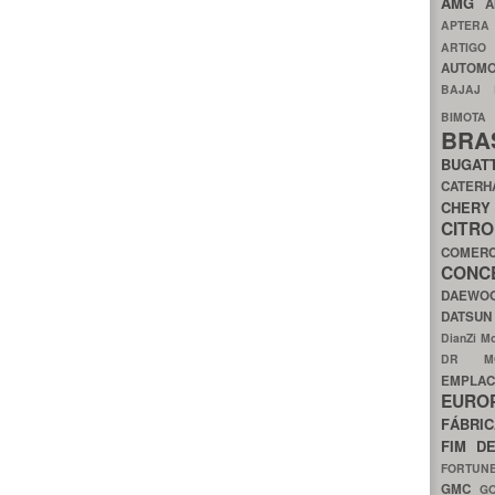
AMG
A
APTER
ARTIG
AUTOMO
BAJAJ
BIMOT
BRA
BUGAT
CATER
CH
CIT
COMER
CON
DAEW
DATSU
DianZi M
DR 
EMPL
EURO
FÁBRI
FIM D
FORTUN
GMC
G