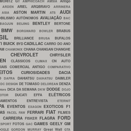
MORITZ GT
Antigo
AMPHICOACH
AMSIA
ARIEL
ARQBRAVO
A
ARDEN
ARRINERA
AUDI
ASTON MARTIN
O
ASIA
ATS
AVALIAÇÃO
BILISMO
AUTÔNOMOS
BAC
BENTLEY
BERTONE
BAOJUN
BEIJING
BMW
BRABUS
A
BORGWARD
BOWLER
SIL
BRILLIANCE
BUFALOS
BRUSA
TI
BUICK
CADILLAC
BYD
CARRO DO ANO
HAM
CHANA
CHANGAN
CHANGHE
CHAMONIX
CHEVROLET
ERY
CHRYSLER
ROEN
CLÁSSICOS
CN AUTO
CLIMAX
CIAIS
COMERCIAL ANTIGO
COMPARATIVO
CEITOS
CURIOSIDADES
DACIA
OO
DAHIATSU
DAIMLER
DAFRA
DAIHATSU
N
DE TOMASO
DENZA
DC DESIGN
DELOREAN
DODGE
DICA DA SEMANA
otors
DKW
DOJO
ELÉTRICOS
DUCATI
EFFA
MOTOR
ACAMENTOS
ENTREVISTA
ETERNIT
PA
EVENTOS
EXOTICOS
F1
EXAGON
FIAT
CAS
FERRARI
FILMES
FACEL
FAW
FORD
E CARREIRA
FLAGRA
FISKER
GAMES
GEELY
GM
FOTOS
ESPORT
GAC
Great Wall
OOGLE
GORDON MURRAY
GTA