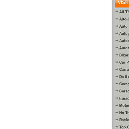
VISI
All T
Alto-
Auto 
Autop
Auto
Auto
Bizar
Car P
Carro
De 0 
Gara
Gara
Irmão
Moto
No Tr
Raci
Top 