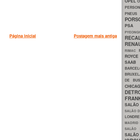
OPEL
O
PERSON
PNEU
POR
PS
PYEON
Página inicial
Postagem mais antiga
RECA
RENA
RIMAC
ROYC
SAA
BARCE
BRUXE
DE BU
CHIC
DETR
FRA
SALÃO
SALÃO D
LONDR
MADRID
SALÃO
SALÃO