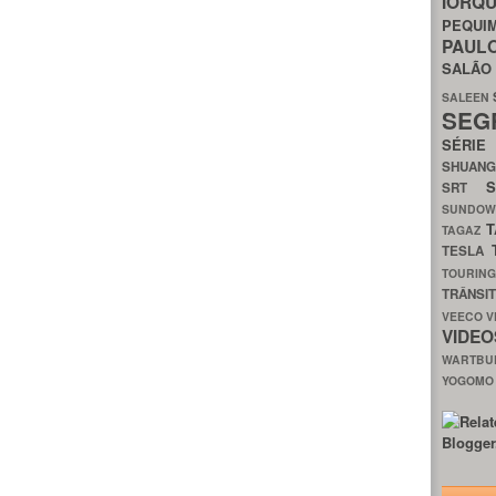
IORQ
PEQU
PAUL
SALÃ
SALEEN
SEG
SÉRI
SHUAN
SRT
SUNDO
T
TAGAZ
TESLA
TOURIN
TRÂNSI
VEECO
V
VIDE
WARTB
YOGOM