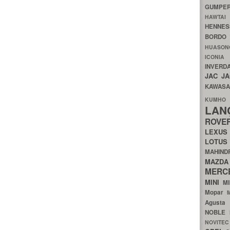
GUMP
HAWTA
HENNE
BORDO
HUASO
ICON
INVERD
JAC
J
KAWAS
KU
LA
ROV
LEXU
LOTU
MAHIN
MA
MERC
MINI
M
Mopar
Agust
NOBLE
NOVITE