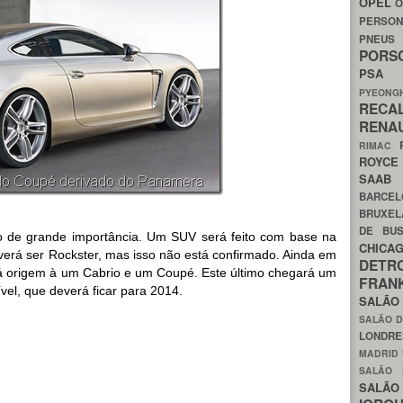
OPEL
O
PERSON
PNEU
POR
PS
PYEON
RECA
RENA
RIMAC
ROYC
SAA
BARCE
BRUXE
DE BU
o de grande importância. Um SUV será feito com base na
CHIC
erá ser Rockster, mas isso não está confirmado. Ainda em
DETR
 origem à um Cabrio e um Coupé. Este último chegará um
FRA
el, que deverá ficar para 2014.
SALÃO
SALÃO D
LONDR
MADRID
SALÃO
SALÃO