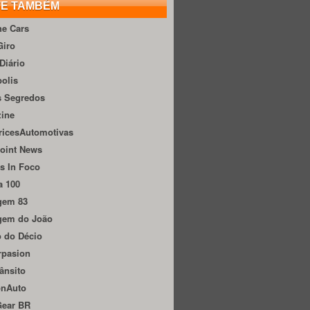
TE TAMBÉM
he Cars
Giro
Diário
olis
s Segredos
zine
ricesAutomotivas
oint News
s In Foco
a 100
gem 83
gem do João
 do Décio
rpasion
ânsito
onAuto
Gear BR