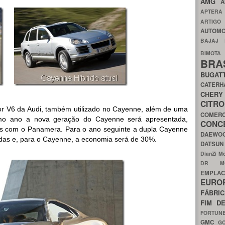
AMG
A
APTER
ARTIG
AUTOMO
BAJAJ
BIMOT
BRA
BUGAT
CATER
CH
CIT
 V6 da Audi, também utilizado no Cayenne, além de uma
COMER
mo ano a nova geração do Cayenne será apresentada,
CON
s com o Panamera. Para o ano seguinte a dupla Cayenne
DAEW
das e, para o Cayenne, a economia será de 30%.
DATSU
DianZi M
DR 
EMPL
EURO
FÁBRI
FIM D
FORTUN
GMC
G