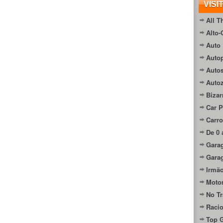
VISI
All T
Alto-
Auto 
Autop
Auto
Auto
Bizar
Car P
Carro
De 0 
Gara
Gara
Irmão
Moto
No Tr
Raci
Top 