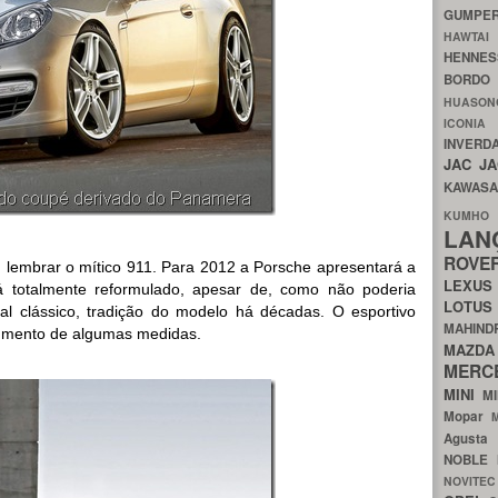
GUMP
HAWTA
HENNE
BORDO
HUASO
ICON
INVERD
JAC
J
KAWAS
KU
LA
ROV
lembrar o mítico 911. Para 2012 a Porsche apresentará a
LEXU
 totalmente reformulado, apesar de, como não poderia
LOTU
ual clássico, tradição do modelo há décadas. O esportivo
MAHIN
umento de algumas medidas.
MA
MERC
MINI
M
Mopar
Agust
NOBLE
NOVITE