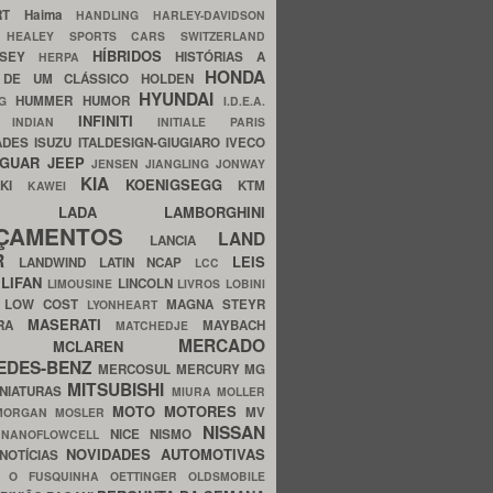
ERT
Haima
HANDLING
HARLEY-DAVIDSON
I
HEALEY SPORTS CARS SWITZERLAND
HÍBRIDOS
SSEY
HISTÓRIAS A
HERPA
HONDA
 DE UM CLÁSSICO
HOLDEN
HYUNDAI
HUMMER
HUMOR
NG
I.D.E.A.
INFINITI
IA
INDIAN
INITIALE PARIS
ADES
ISUZU
ITALDESIGN-GIUGIARO
IVECO
AGUAR
JEEP
JENSEN
JIANGLING
JONWAY
KIA
KOENIGSEGG
AKI
KTM
KAWEI
LADA
LAMBORGHINI
MHO
NÇAMENTOS
LAND
LANCIA
ER
LEIS
LANDWIND
LATIN NCAP
LCC
S
LIFAN
LINCOLN
LIMOUSINE
LIVROS
LOBINI
S
LOW COST
MAGNA STEYR
LYONHEART
MASERATI
DRA
MAYBACH
MATCHEDJE
MERCADO
ZDA
MCLAREN
EDES-BENZ
MERCOSUL
MERCURY
MG
MITSUBISHI
INIATURAS
MIURA
MOLLER
MOTO
MOTORES
MV
MORGAN
MOSLER
NISSAN
a
NICE
NISMO
NANOFLOWCELL
NOVIDADES AUTOMOTIVAS
NOTÍCIAS
C
O FUSQUINHA
OETTINGER
OLDSMOBILE