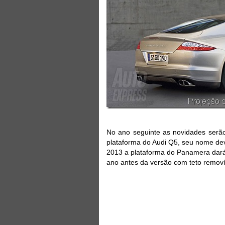
No ano seguinte as novidades serã
plataforma do Audi Q5, seu nome dev
2013 a plataforma do Panamera dará
ano antes da versão com teto removív