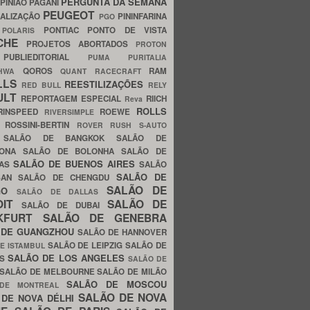
PERGUNTA DA SEMANA
PINIÃO
PAGANI
PEUGEOT
ALIZAÇÃO
PININFARINA
PGO
S
PONTIAC
PONTO DE VISTA
POLARIS
SCHE
PROJETOS ABORTADOS
PROTON
A
PUBLIEDITORIAL
PUMA
PURITALIA
QOROS
RAM
GHWA
QUANT
RACECRAFT
LLS
REESTILIZAÇÕES
RED BULL
RELY
ULT
REPORTAGEM ESPECIAL
RIICH
Reva
ROLLS
RINSPEED
ROEWE
RIVERSIMPLE
E
ROSSINI-BERTIN
ROVER
RUSH
S-AUTO
B
SALÃO DE BANGKOK
SALÃO DE
LONA
SALÃO DE BOLONHA
SALÃO DE
SALÃO DE BUENOS AIRES
LAS
SALÃO
SALÃO DE
SAN
SALÃO DE CHENGDU
SALÃO DE
AGO
SALÃO DE DALLAS
OIT
SALÃO DE
SALÃO DE DUBAI
NKFURT
SALÃO DE GENEBRA
 DE GUANGZHOU
SALÃO DE HANNOVER
SALÃO DE LEIPZIG
SALÃO DE
E ISTAMBUL
SALÃO DE LOS ANGELES
ES
SALÃO DE
SALÃO DE MELBOURNE
SALÃO DE MILÃO
SALÃO DE MOSCOU
 DE MONTREAL
SALÃO DE NOVA
 DE NOVA DÉLHI