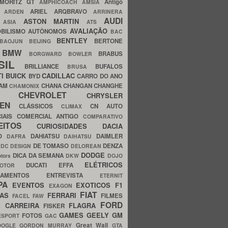
MORITZ GT
Antigo
AMPHICOACH
AMSIA
ARIEL
ARQBRAVO
A
ARDEN
ARRINERA
AUDI
ASTON MARTIN
O
ASIA
ATS
AVALIAÇÃO
BILISMO
AUTÔNOMOS
BAC
BENTLEY
BERTONE
BAOJUN
BEIJING
BMW
BRABUS
A
BORGWARD
BOWLER
SIL
BRILLIANCE
BUFALOS
BRUSA
TI
BUICK
CADILLAC
BYD
CARRO DO ANO
HAM
CHANA
CHANGAN
CHANGHE
CHAMONIX
CHEVROLET
ERY
CHRYSLER
ROEN
CLÁSSICOS
CN AUTO
CLIMAX
CIAIS
COMERCIAL ANTIGO
COMPARATIVO
CEITOS
CURIOSIDADES
DACIA
OO
DAHIATSU
DAIMLER
DAFRA
DAIHATSU
N
DE TOMASO
DENZA
DC DESIGN
DELOREAN
DODGE
DICA DA SEMANA
otors
DKW
DOJO
ELÉTRICOS
DUCATI
EFFA
MOTOR
ACAMENTOS
ENTREVISTA
ETERNIT
PA
EVENTOS
EXOTICOS
F1
EXAGON
FIAT
CAS
FERRARI
FILMES
FACEL
FAW
FORD
E CARREIRA
FLAGRA
FISKER
GAMES
GEELY
GM
FOTOS
ESPORT
GAC
Great Wall
OOGLE
GORDON MURRAY
GTA