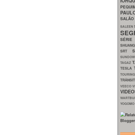
IORQ
PEQU
PAUL
SALÃ
SALEEN
SEG
SÉRI
SHUAN
SRT
SUNDO
T
TAGAZ
TESLA
TOURIN
TRÂNSI
VEECO
V
VIDE
WARTB
YOGOM