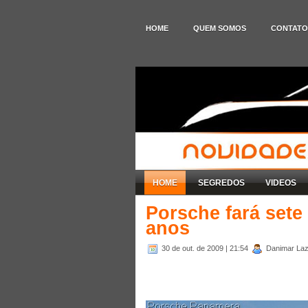
HOME
QUEM SOMOS
CONTATO
HOME
SEGREDOS
VIDEOS
Porsche fará set
anos
30 de out. de 2009
| 21:54
Danimar Laza