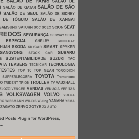
UE
SALÃO DE PARIS
SALÃO DE
SALÃO DE SÃO
IM
SALÃO DE QATAR
O
SALÃO DE SEUL
SALÃO DE SIDNEY
O DE TÓQUIO
SALÃO DE XANGAI
SEAT
SAMSUNG
SATURN
SCION
SCC
SCEO
REDOS
SEGURANÇA
SEGWAY
SEMA
E ESPECIAL
SHELBY
SHINERAY
SKODA
SMART
GHUAN
SPYKER
SKYCAR
SSANGYONG
SUBARU
STOCK CAR
SUSTENTABILIDADE
SUZUKI
TAC
WN
ATA
TEASERS
TECNOLOGIA
TECNICAR
TESTES
TOP 10
TOP GEAR
TOROIDION
TOYOTA
G SUPPERLEGGERA
Tramontana
TROLLER
TO
VAUXHALL
TRIDENT
TRION
TV
VENDAS
ELOZZI
VENCER
VENUCIA
VERITAS
OS
VOLKSWAGEN
VOLVO
VULCA
YAMAHA
URG
WIESMANN
WILLYS
Wuling
YEMA
ZAGATO
ZENVO
ZOTYE
O
ZX AUTO