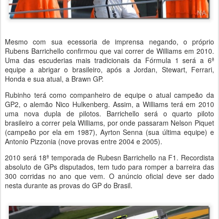
Mesmo com sua ecessoria de imprensa negando, o próprio
Rubens Barrichello confirmou que vai correr de Williams em 2010.
Uma das escuderias mais tradicionais da Fórmula 1 será a 6ª
equipe a abrigar o brasileiro, após a Jordan, Stewart, Ferrari,
Honda e sua atual, a Brawn GP.
Rubinho terá como companheiro de equipe o atual campeão da
GP2, o alemão Nico Hulkenberg. Assim, a Williams terá em 2010
uma nova dupla de pilotos. Barrichello será o quarto piloto
brasileiro a correr pela Williams, por onde passaram Nelson Piquet
(campeão por ela em 1987), Ayrton Senna (sua última equipe) e
Antonio Pizzonia (nove provas entre 2004 e 2005).
2010 será 18ª temporada de Rubesn Barrichello na F1. Recordista
absoluto de GPs disputados, tem tudo para romper a barreira das
300 corridas no ano que vem. O anúncio oficial deve ser dado
nesta durante as provas do GP do Brasil.