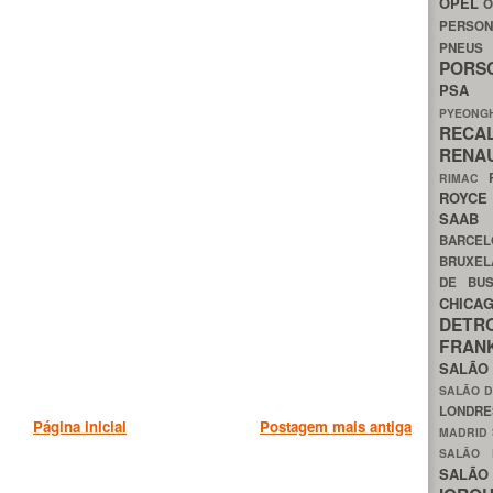
OPEL
O
PERSON
PNEU
POR
PS
PYEON
RECA
RENA
RIMAC
ROYC
SAA
BARCE
BRUXE
DE BU
CHIC
DETR
FRA
SALÃO
SALÃO D
LONDR
Página inicial
Postagem mais antiga
MADRID
SALÃO
SALÃO