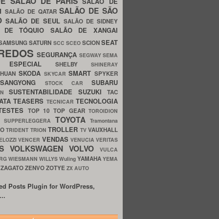
UE
SALÃO DE PARIS
SALÃO DE
SALÃO DE SÃO
IM
SALÃO DE QATAR
O
SALÃO DE SEUL
SALÃO DE SIDNEY
O DE TÓQUIO
SALÃO DE XANGAI
SEAT
SAMSUNG
SATURN
SCION
SCC
SCEO
REDOS
SEGURANÇA
SEGWAY
SEMA
E ESPECIAL
SHELBY
SHINERAY
SKODA
SMART
GHUAN
SPYKER
SKYCAR
SSANGYONG
SUBARU
STOCK CAR
SUSTENTABILIDADE
SUZUKI
TAC
WN
ATA
TEASERS
TECNOLOGIA
TECNICAR
TESTES
TOP 10
TOP GEAR
TOROIDION
TOYOTA
G SUPPERLEGGERA
Tramontana
TROLLER
TO
VAUXHALL
TRIDENT
TRION
TV
VENDAS
ELOZZI
VENCER
VENUCIA
VERITAS
OS
VOLKSWAGEN
VOLVO
VULCA
YAMAHA
URG
WIESMANN
WILLYS
Wuling
YEMA
ZAGATO
ZENVO
ZOTYE
O
ZX AUTO