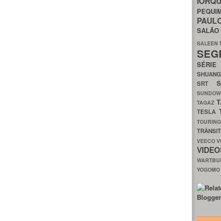
IORQ
PEQU
PAUL
SALÃ
SALEEN
SEG
SÉRI
SHUAN
SRT
SUNDO
T
TAGAZ
TESLA
TOURIN
TRÂNSI
VEECO
V
VIDE
WARTB
YOGOM