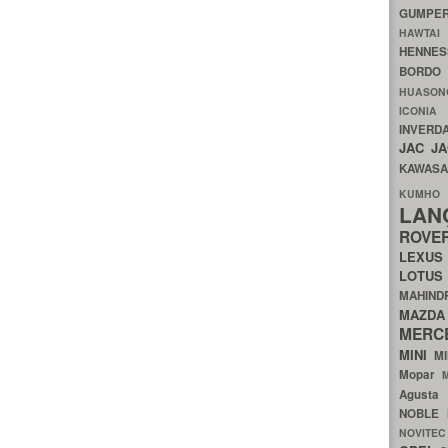
GUMP
HAWTA
HENNE
BORDO
HUASO
ICON
INVERD
JAC
J
KAWAS
KU
LA
ROV
LEXU
LOTU
MAHIN
MA
MERC
MINI
M
Mopar
Agust
NOBLE
NOVITE