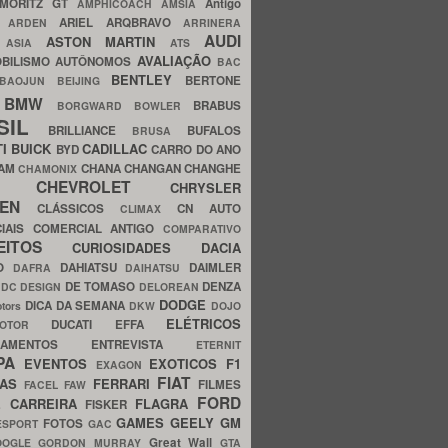
MORITZ GT
Antigo
AMPHICOACH
AMSIA
ARIEL
ARQBRAVO
A
ARDEN
ARRINERA
AUDI
ASTON MARTIN
O
ASIA
ATS
AVALIAÇÃO
BILISMO
AUTÔNOMOS
BAC
BENTLEY
BERTONE
BAOJUN
BEIJING
BMW
BRABUS
A
BORGWARD
BOWLER
SIL
BRILLIANCE
BUFALOS
BRUSA
TI
BUICK
CADILLAC
BYD
CARRO DO ANO
HAM
CHANA
CHANGAN
CHANGHE
CHAMONIX
CHEVROLET
ERY
CHRYSLER
ROEN
CLÁSSICOS
CN AUTO
CLIMAX
CIAIS
COMERCIAL ANTIGO
COMPARATIVO
CEITOS
CURIOSIDADES
DACIA
OO
DAHIATSU
DAIMLER
DAFRA
DAIHATSU
N
DE TOMASO
DENZA
DC DESIGN
DELOREAN
DODGE
DICA DA SEMANA
otors
DKW
DOJO
ELÉTRICOS
DUCATI
EFFA
MOTOR
ACAMENTOS
ENTREVISTA
ETERNIT
PA
EVENTOS
EXOTICOS
F1
EXAGON
FIAT
CAS
FERRARI
FILMES
FACEL
FAW
FORD
E CARREIRA
FLAGRA
FISKER
GAMES
GEELY
GM
FOTOS
ESPORT
GAC
Great Wall
OOGLE
GORDON MURRAY
GTA