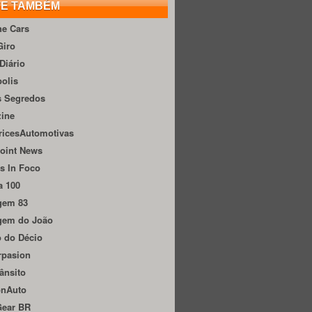
TE TAMBÉM
he Cars
Giro
Diário
olis
s Segredos
zine
ricesAutomotivas
oint News
s In Foco
a 100
gem 83
gem do João
 do Décio
rpasion
ânsito
onAuto
Gear BR