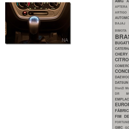
AMG
A
APTER
ARTIG
AUTOMO
BAJAJ
BIMOT
BRA
BUGAT
CATER
CH
CIT
COMER
CON
DAEW
DATSU
DianZi M
DR 
EMPL
EURO
FÁBRI
FIM D
FORTUN
GMC
G