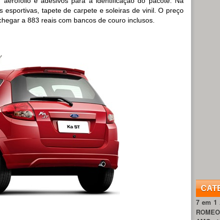
is, aerofólio e adesivos para a identificação do pacote. Na
s esportivas, tapete de carpete e soleiras de vinil. O preço
 chegar a 883 reais com bancos de couro inclusos.
CAT
7 em 1
ROME