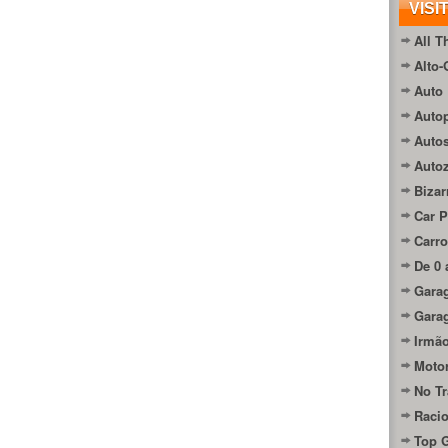
VISI
All T
Alto-
Auto 
Autop
Auto
Auto
Bizar
Car P
Carro
De 0 
Gara
Gara
Irmão
Moto
No Tr
Raci
Top 