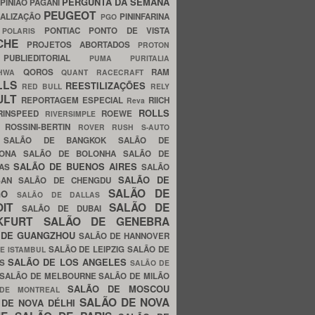
PERGUNTA DA SEMANA
PINIÃO
PAGANI
PEUGEOT
ALIZAÇÃO
PININFARINA
PGO
S
PONTIAC
PONTO DE VISTA
POLARIS
SCHE
PROJETOS ABORTADOS
PROTON
A
PUBLIEDITORIAL
PUMA
PURITALIA
QOROS
RAM
GHWA
QUANT
RACECRAFT
LLS
REESTILIZAÇÕES
RED BULL
RELY
ULT
REPORTAGEM ESPECIAL
RIICH
Reva
ROLLS
RINSPEED
ROEWE
RIVERSIMPLE
E
ROSSINI-BERTIN
ROVER
RUSH
S-AUTO
B
SALÃO DE BANGKOK
SALÃO DE
LONA
SALÃO DE BOLONHA
SALÃO DE
SALÃO DE BUENOS AIRES
LAS
SALÃO
SALÃO DE
SAN
SALÃO DE CHENGDU
SALÃO DE
AGO
SALÃO DE DALLAS
OIT
SALÃO DE
SALÃO DE DUBAI
NKFURT
SALÃO DE GENEBRA
 DE GUANGZHOU
SALÃO DE HANNOVER
SALÃO DE LEIPZIG
SALÃO DE
E ISTAMBUL
SALÃO DE LOS ANGELES
ES
SALÃO DE
SALÃO DE MELBOURNE
SALÃO DE MILÃO
SALÃO DE MOSCOU
 DE MONTREAL
SALÃO DE NOVA
 DE NOVA DÉLHI