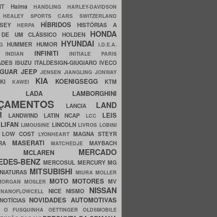
ERT
Haima
HANDLING
HARLEY-DAVIDSON
I
HEALEY SPORTS CARS SWITZERLAND
HÍBRIDOS
SSEY
HISTÓRIAS A
HERPA
HONDA
 DE UM CLÁSSICO
HOLDEN
HYUNDAI
HUMMER
HUMOR
NG
I.D.E.A.
INFINITI
IA
INDIAN
INITIALE PARIS
ADES
ISUZU
ITALDESIGN-GIUGIARO
IVECO
AGUAR
JEEP
JENSEN
JIANGLING
JONWAY
KIA
KOENIGSEGG
AKI
KTM
KAWEI
LADA
LAMBORGHINI
MHO
NÇAMENTOS
LAND
LANCIA
ER
LEIS
LANDWIND
LATIN NCAP
LCC
S
LIFAN
LINCOLN
LIMOUSINE
LIVROS
LOBINI
S
LOW COST
MAGNA STEYR
LYONHEART
MASERATI
DRA
MAYBACH
MATCHEDJE
MERCADO
ZDA
MCLAREN
EDES-BENZ
MERCOSUL
MERCURY
MG
MITSUBISHI
INIATURAS
MIURA
MOLLER
MOTO
MOTORES
MV
MORGAN
MOSLER
NISSAN
a
NICE
NISMO
NANOFLOWCELL
NOVIDADES AUTOMOTIVAS
NOTÍCIAS
C
O FUSQUINHA
OETTINGER
OLDSMOBILE