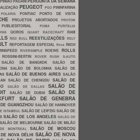
PERGUNTA DA SEMANA
PINIÃO
PAGANI
PEUGEOT
ALIZAÇÃO
PININFARINA
PGO
S
PONTIAC
PONTO DE VISTA
POLARIS
SCHE
PROJETOS ABORTADOS
PROTON
A
PUBLIEDITORIAL
PUMA
PURITALIA
QOROS
RAM
GHWA
QUANT
RACECRAFT
LLS
REESTILIZAÇÕES
RED BULL
RELY
ULT
REPORTAGEM ESPECIAL
RIICH
Reva
ROLLS
RINSPEED
ROEWE
RIVERSIMPLE
E
ROSSINI-BERTIN
ROVER
RUSH
S-AUTO
B
SALÃO DE BANGKOK
SALÃO DE
LONA
SALÃO DE BOLONHA
SALÃO DE
SALÃO DE BUENOS AIRES
LAS
SALÃO
SALÃO DE
SAN
SALÃO DE CHENGDU
SALÃO DE
AGO
SALÃO DE DALLAS
OIT
SALÃO DE
SALÃO DE DUBAI
NKFURT
SALÃO DE GENEBRA
 DE GUANGZHOU
SALÃO DE HANNOVER
SALÃO DE LEIPZIG
SALÃO DE
E ISTAMBUL
SALÃO DE LOS ANGELES
ES
SALÃO DE
SALÃO DE MELBOURNE
SALÃO DE MILÃO
SALÃO DE MOSCOU
 DE MONTREAL
SALÃO DE NOVA
 DE NOVA DÉLHI