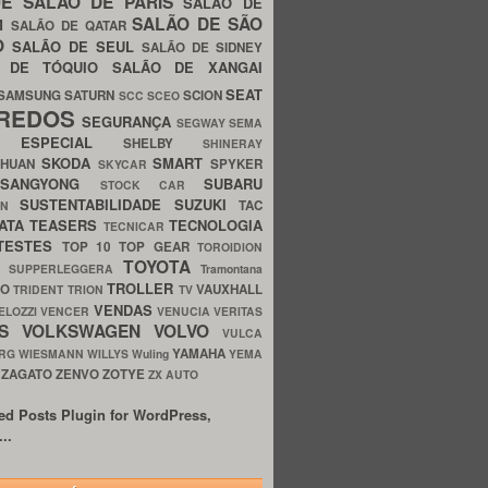
UE
SALÃO DE PARIS
SALÃO DE
SALÃO DE SÃO
IM
SALÃO DE QATAR
O
SALÃO DE SEUL
SALÃO DE SIDNEY
O DE TÓQUIO
SALÃO DE XANGAI
SEAT
SAMSUNG
SATURN
SCION
SCC
SCEO
REDOS
SEGURANÇA
SEGWAY
SEMA
E ESPECIAL
SHELBY
SHINERAY
SKODA
SMART
GHUAN
SPYKER
SKYCAR
SSANGYONG
SUBARU
STOCK CAR
SUSTENTABILIDADE
SUZUKI
TAC
WN
ATA
TEASERS
TECNOLOGIA
TECNICAR
TESTES
TOP 10
TOP GEAR
TOROIDION
TOYOTA
G SUPPERLEGGERA
Tramontana
TROLLER
TO
VAUXHALL
TRIDENT
TRION
TV
VENDAS
ELOZZI
VENCER
VENUCIA
VERITAS
OS
VOLKSWAGEN
VOLVO
VULCA
YAMAHA
URG
WIESMANN
WILLYS
Wuling
YEMA
ZAGATO
ZENVO
ZOTYE
O
ZX AUTO