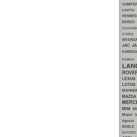
GUMP
HAWTA
HENNE
BORDO
HUASO
ICON
INVERD
JAC
J
KAWAS
KU
LA
ROV
LEXU
LOTU
MAHIN
MA
MERC
MINI
M
Mopar
Agust
NOBLE
NOVITE