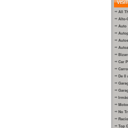
VISI
All T
Alto-
Auto 
Autop
Auto
Auto
Bizar
Car P
Carro
De 0 
Gara
Gara
Irmão
Moto
No Tr
Raci
Top 