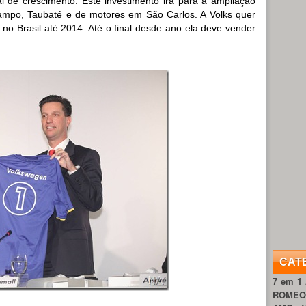
l de crescimento. Este investimento irá para a ampliação
ampo, Taubaté e de motores em São Carlos. A Volks quer
 no Brasil até 2014. Até o final desde ano ela deve vender
CAT
7 em 1
ROME