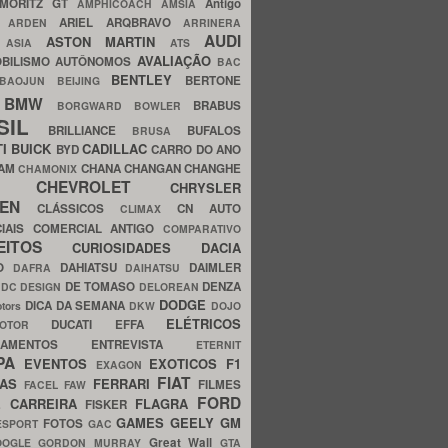
MORITZ GT
Antigo
AMPHICOACH
AMSIA
ARIEL
ARQBRAVO
A
ARDEN
ARRINERA
AUDI
ASTON MARTIN
O
ASIA
ATS
AVALIAÇÃO
BILISMO
AUTÔNOMOS
BAC
BENTLEY
BERTONE
BAOJUN
BEIJING
BMW
BRABUS
A
BORGWARD
BOWLER
SIL
BRILLIANCE
BUFALOS
BRUSA
TI
BUICK
CADILLAC
BYD
CARRO DO ANO
HAM
CHANA
CHANGAN
CHANGHE
CHAMONIX
CHEVROLET
ERY
CHRYSLER
ROEN
CLÁSSICOS
CN AUTO
CLIMAX
CIAIS
COMERCIAL ANTIGO
COMPARATIVO
CEITOS
CURIOSIDADES
DACIA
OO
DAHIATSU
DAIMLER
DAFRA
DAIHATSU
N
DE TOMASO
DENZA
DC DESIGN
DELOREAN
DODGE
DICA DA SEMANA
otors
DKW
DOJO
ELÉTRICOS
DUCATI
EFFA
MOTOR
ACAMENTOS
ENTREVISTA
ETERNIT
PA
EVENTOS
EXOTICOS
F1
EXAGON
FIAT
CAS
FERRARI
FILMES
FACEL
FAW
FORD
E CARREIRA
FLAGRA
FISKER
GAMES
GEELY
GM
FOTOS
ESPORT
GAC
Great Wall
OOGLE
GORDON MURRAY
GTA