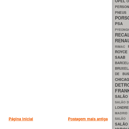
OPEL
O
PERSON
PNEU
POR
PS
PYEON
RECA
RENA
RIMAC
ROYC
SAA
BARCE
BRUXE
DE BU
CHIC
DETR
FRA
SALÃO
SALÃO D
LONDR
MADRID
Página inicial
Postagem mais antiga
SALÃO
SALÃO