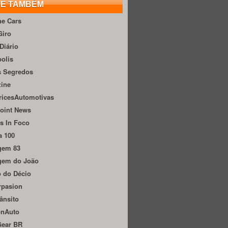
TE TAMBÉM
he Cars
Giro
Diário
olis
s Segredos
zine
ricesAutomotivas
oint News
s In Foco
a 100
gem 83
gem do João
 do Décio
rpasion
ânsito
onAuto
Gear BR