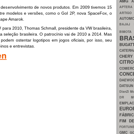
AMG
A
APTER
o desenvolvimento de novos produtos. Em 2009 tivemos 15
ARTIG
tre modelos e versões, como o Gol 2P, nova SpaceFox, o
AUTOMO
icape Amarok.
BAJAJ
W para 2010, Thomas Schmall, presidente da VW brasileira,
BIMOT
a seleção brasileira. O patrocínio vai de 2010 a 2014. Mas
BRA
odem ostentar logotipos em jogos oficiais, por isso, seu
BUGAT
inos e entrevistas.
CATER
en
CH
CIT
COMER
CON
DAEW
DATSU
DianZi M
DR 
EMPL
EURO
FÁBRI
FIM D
FORTUN
GMC
G