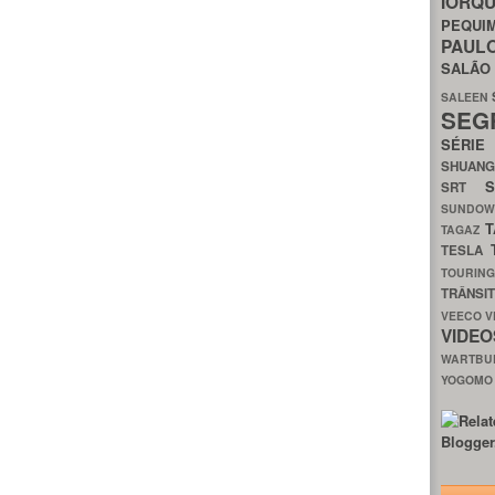
IORQ
PEQU
PAUL
SALÃ
SALEEN
SEG
SÉRI
SHUAN
SRT
SUNDO
T
TAGAZ
TESLA
TOURIN
TRÂNSI
VEECO
V
VIDE
WARTB
YOGOM