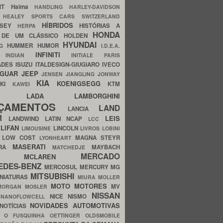
ERT
Haima
HANDLING
HARLEY-DAVIDSON
I
HEALEY SPORTS CARS SWITZERLAND
HÍBRIDOS
SSEY
HISTÓRIAS A
HERPA
HONDA
 DE UM CLÁSSICO
HOLDEN
HYUNDAI
HUMMER
HUMOR
NG
I.D.E.A.
INFINITI
IA
INDIAN
INITIALE PARIS
ADES
ISUZU
ITALDESIGN-GIUGIARO
IVECO
AGUAR
JEEP
JENSEN
JIANGLING
JONWAY
KIA
KOENIGSEGG
AKI
KTM
KAWEI
LADA
LAMBORGHINI
MHO
NÇAMENTOS
LAND
LANCIA
ER
LEIS
LANDWIND
LATIN NCAP
LCC
S
LIFAN
LINCOLN
LIMOUSINE
LIVROS
LOBINI
S
LOW COST
MAGNA STEYR
LYONHEART
MASERATI
DRA
MAYBACH
MATCHEDJE
MERCADO
ZDA
MCLAREN
EDES-BENZ
MERCOSUL
MERCURY
MG
MITSUBISHI
INIATURAS
MIURA
MOLLER
MOTO
MOTORES
MV
MORGAN
MOSLER
NISSAN
a
NICE
NISMO
NANOFLOWCELL
NOVIDADES AUTOMOTIVAS
NOTÍCIAS
C
O FUSQUINHA
OETTINGER
OLDSMOBILE