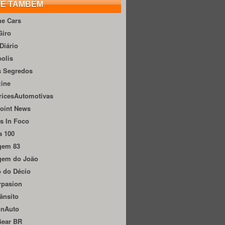
TE TAMBÉM
he Cars
Giro
Diário
olis
s Segredos
zine
ricesAutomotivas
oint News
s In Foco
a 100
gem 83
gem do João
 do Décio
rpasion
ânsito
onAuto
Gear BR