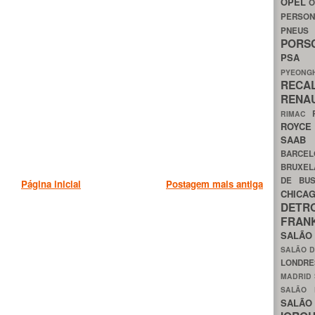
OPEL
O
PERSON
PNEU
POR
PS
PYEON
RECA
RENA
RIMAC
ROYC
SAA
BARCE
BRUXE
DE BU
Página inicial
Postagem mais antiga
CHIC
DETR
FRA
SALÃO
SALÃO D
LONDR
MADRID
SALÃO
SALÃO