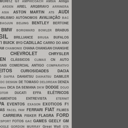
MORITZ GT
Antigo
AMPHICOACH
AMSIA
ARIEL
ARQBRAVO
A
ARDEN
ARRINERA
AUDI
ASTON MARTIN
O
ASIA
ATS
AVALIAÇÃO
BILISMO
AUTÔNOMOS
BAC
BENTLEY
BERTONE
BAOJUN
BEIJING
BMW
BRABUS
A
BORGWARD
BOWLER
SIL
BRILLIANCE
BUFALOS
BRUSA
TI
BUICK
CADILLAC
BYD
CARRO DO ANO
HAM
CHANA
CHANGAN
CHANGHE
CHAMONIX
CHEVROLET
ERY
CHRYSLER
ROEN
CLÁSSICOS
CN AUTO
CLIMAX
CIAIS
COMERCIAL ANTIGO
COMPARATIVO
CEITOS
CURIOSIDADES
DACIA
OO
DAHIATSU
DAIMLER
DAFRA
DAIHATSU
N
DE TOMASO
DENZA
DC DESIGN
DELOREAN
DODGE
DICA DA SEMANA
otors
DKW
DOJO
ELÉTRICOS
DUCATI
EFFA
MOTOR
ACAMENTOS
ENTREVISTA
ETERNIT
PA
EVENTOS
EXOTICOS
F1
EXAGON
FIAT
CAS
FERRARI
FILMES
FACEL
FAW
FORD
E CARREIRA
FLAGRA
FISKER
GAMES
GEELY
GM
FOTOS
ESPORT
GAC
Great Wall
OOGLE
GORDON MURRAY
GTA