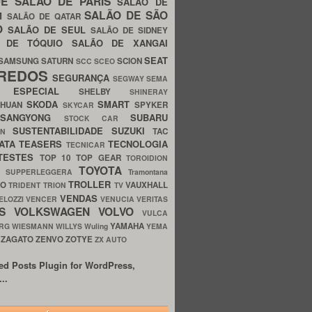
UE
SALÃO DE PARIS
SALÃO DE
SALÃO DE SÃO
IM
SALÃO DE QATAR
O
SALÃO DE SEUL
SALÃO DE SIDNEY
O DE TÓQUIO
SALÃO DE XANGAI
SEAT
SAMSUNG
SATURN
SCION
SCC
SCEO
REDOS
SEGURANÇA
SEGWAY
SEMA
E ESPECIAL
SHELBY
SHINERAY
SKODA
SMART
GHUAN
SPYKER
SKYCAR
SSANGYONG
SUBARU
STOCK CAR
SUSTENTABILIDADE
SUZUKI
TAC
WN
ATA
TEASERS
TECNOLOGIA
TECNICAR
TESTES
TOP 10
TOP GEAR
TOROIDION
TOYOTA
G SUPPERLEGGERA
Tramontana
TROLLER
TO
VAUXHALL
TRIDENT
TRION
TV
VENDAS
ELOZZI
VENCER
VENUCIA
VERITAS
OS
VOLKSWAGEN
VOLVO
VULCA
YAMAHA
URG
WIESMANN
WILLYS
Wuling
YEMA
ZAGATO
ZENVO
ZOTYE
O
ZX AUTO