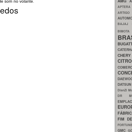
AMG
A
 de som no volante.
redos
APTER
ARTIG
AUTOMO
BAJAJ
BIMOT
BRA
BUGAT
CATER
CH
CIT
COMER
CON
DAEW
DATSU
DianZi M
DR 
EMPL
EURO
FÁBRI
FIM D
FORTUN
GMC
G