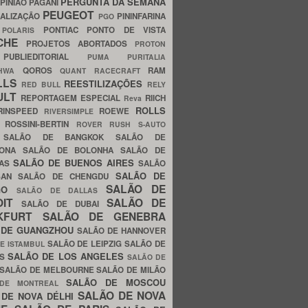
PERGUNTA DA SEMANA
PINIÃO
PAGANI
PEUGEOT
ALIZAÇÃO
PININFARINA
PGO
S
PONTIAC
PONTO DE VISTA
POLARIS
SCHE
PROJETOS ABORTADOS
PROTON
A
PUBLIEDITORIAL
PUMA
PURITALIA
QOROS
RAM
GHWA
QUANT
RACECRAFT
LLS
REESTILIZAÇÕES
RED BULL
RELY
ULT
REPORTAGEM ESPECIAL
RIICH
Reva
ROLLS
RINSPEED
ROEWE
RIVERSIMPLE
E
ROSSINI-BERTIN
ROVER
RUSH
S-AUTO
B
SALÃO DE BANGKOK
SALÃO DE
LONA
SALÃO DE BOLONHA
SALÃO DE
SALÃO DE BUENOS AIRES
LAS
SALÃO
SALÃO DE
SAN
SALÃO DE CHENGDU
SALÃO DE
AGO
SALÃO DE DALLAS
OIT
SALÃO DE
SALÃO DE DUBAI
NKFURT
SALÃO DE GENEBRA
 DE GUANGZHOU
SALÃO DE HANNOVER
SALÃO DE LEIPZIG
SALÃO DE
E ISTAMBUL
SALÃO DE LOS ANGELES
ES
SALÃO DE
SALÃO DE MELBOURNE
SALÃO DE MILÃO
SALÃO DE MOSCOU
 DE MONTREAL
SALÃO DE NOVA
 DE NOVA DÉLHI