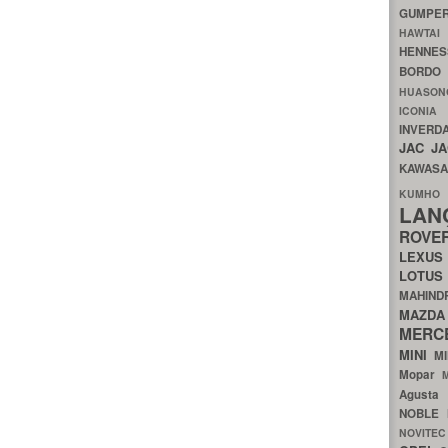
GUMP
HAWTA
HENNE
BORDO
HUASO
ICON
INVERD
JAC
J
KAWAS
KU
LA
ROV
LEXU
LOTU
MAHIN
MA
MERC
MINI
M
Mopar
Agust
NOBLE
NOVITE