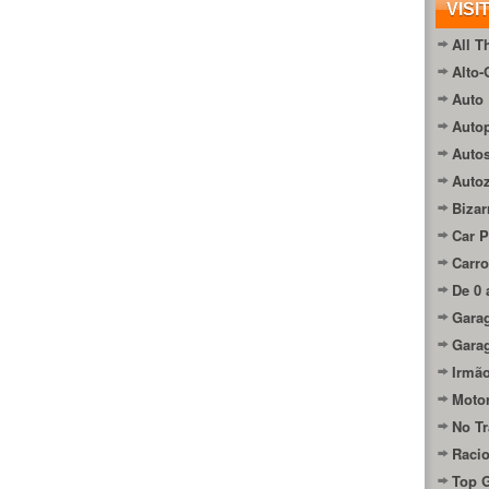
VISI
All T
Alto-
Auto 
Autop
Auto
Auto
Bizar
Car P
Carro
De 0 
Gara
Gara
Irmão
Moto
No Tr
Raci
Top 