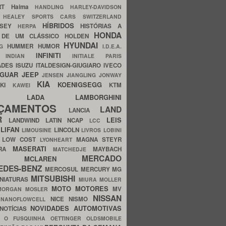
ERT
Haima
HANDLING
HARLEY-DAVIDSON
I
HEALEY SPORTS CARS SWITZERLAND
HÍBRIDOS
SSEY
HISTÓRIAS A
HERPA
HONDA
 DE UM CLÁSSICO
HOLDEN
HYUNDAI
HUMMER
HUMOR
NG
I.D.E.A.
INFINITI
IA
INDIAN
INITIALE PARIS
ADES
ISUZU
ITALDESIGN-GIUGIARO
IVECO
AGUAR
JEEP
JENSEN
JIANGLING
JONWAY
KIA
KOENIGSEGG
AKI
KTM
KAWEI
LADA
LAMBORGHINI
MHO
NÇAMENTOS
LAND
LANCIA
ER
LEIS
LANDWIND
LATIN NCAP
LCC
S
LIFAN
LINCOLN
LIMOUSINE
LIVROS
LOBINI
S
LOW COST
MAGNA STEYR
LYONHEART
MASERATI
DRA
MAYBACH
MATCHEDJE
MERCADO
ZDA
MCLAREN
EDES-BENZ
MERCOSUL
MERCURY
MG
MITSUBISHI
INIATURAS
MIURA
MOLLER
MOTO
MOTORES
MV
MORGAN
MOSLER
NISSAN
a
NICE
NISMO
NANOFLOWCELL
NOVIDADES AUTOMOTIVAS
NOTÍCIAS
C
O FUSQUINHA
OETTINGER
OLDSMOBILE