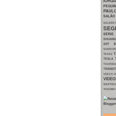
IORQ
PEQU
PAUL
SALÃ
SALEEN
SEG
SÉRI
SHUAN
SRT
SUNDO
T
TAGAZ
TESLA
TOURIN
TRÂNSI
VEECO
V
VIDE
WARTB
YOGOM