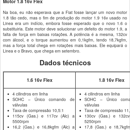
Motor 1.8 16v Flex
Na boa, eu não esperava que a Fiat fosse lançar um novo motor
1.8 tão cedo, mas o fim de produção do motor 1.9 16v usado no
Linea era um indício, embora fosse esperado que o novo 1.6 o
substituiria. Este motor deve solucionar um defeito do motor 1.9, a
falta de força em baixas rotações. A potência é a mesma, 132cv
com álcool, e o torque aumentou em 0,1kgfm, tendo 18,7kgfm,
mas a força total chega em rotações mais baixas. Ele equipará o
Linea e o Bravo, que chega em setembro.
Dados técnicos
1.6 16v Flex
1.8 16v Flex
4 cilindros em linha
4 cilindros em linha
SOHC – Único comando de
SOHC – Único com
válvulas
válvulas
Taxa de compressão 10,5:1
Taxa de compressão 11,
115cv (Gas.) e 117cv (Alc) a
130cv (Gas.) e 132cv
5500rpm
5250rpm
16,2 (Gas.) e 16,8kgfm (Alc) a
17,8 (Gas.) e 18,7kgfm