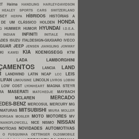
ERT
Haima
HANDLING
HARLEY-DAVIDSON
I
HEALEY SPORTS CARS SWITZERLAND
HÍBRIDOS
SSEY
HISTÓRIAS A
HERPA
HONDA
 DE UM CLÁSSICO
HOLDEN
HYUNDAI
HUMMER
HUMOR
NG
I.D.E.A.
INFINITI
IA
INDIAN
INITIALE PARIS
ADES
ISUZU
ITALDESIGN-GIUGIARO
IVECO
AGUAR
JEEP
JENSEN
JIANGLING
JONWAY
KIA
KOENIGSEGG
AKI
KTM
KAWEI
LADA
LAMBORGHINI
MHO
NÇAMENTOS
LAND
LANCIA
ER
LEIS
LANDWIND
LATIN NCAP
LCC
S
LIFAN
LINCOLN
LIMOUSINE
LIVROS
LOBINI
S
LOW COST
MAGNA STEYR
LYONHEART
MASERATI
DRA
MAYBACH
MATCHEDJE
MERCADO
ZDA
MCLAREN
EDES-BENZ
MERCOSUL
MERCURY
MG
MITSUBISHI
INIATURAS
MIURA
MOLLER
MOTO
MOTORES
MV
MORGAN
MOSLER
NISSAN
a
NICE
NISMO
NANOFLOWCELL
NOVIDADES AUTOMOTIVAS
NOTÍCIAS
C
O FUSQUINHA
OETTINGER
OLDSMOBILE