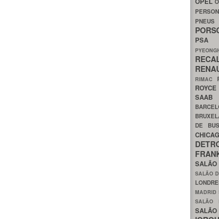
OPEL
O
PERSON
PNEU
POR
PS
PYEON
RECA
RENA
RIMAC
ROYC
SAA
BARCE
BRUXE
DE BU
CHIC
DETR
FRA
SALÃO
SALÃO D
LONDR
MADRID
SALÃO
SALÃO