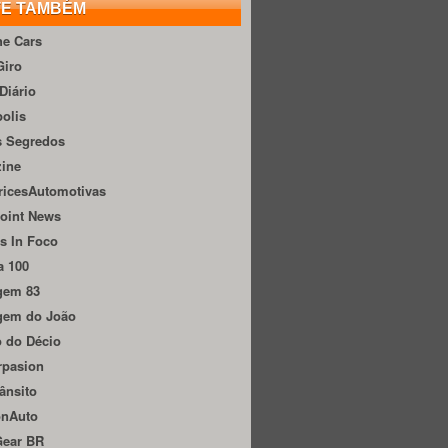
TE TAMBÉM
he Cars
Giro
Diário
olis
s Segredos
zine
ricesAutomotivas
oint News
s In Foco
a 100
gem 83
gem do João
 do Décio
rpasion
ânsito
onAuto
Gear BR