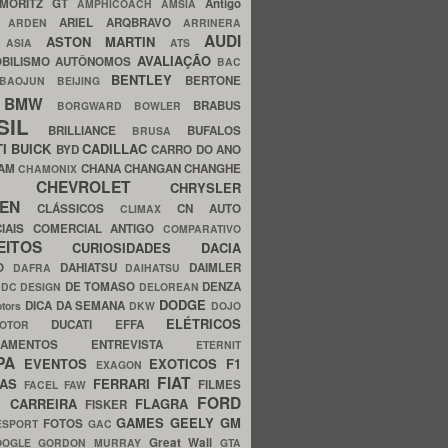
MORITZ GT
Antigo
AMPHICOACH
AMSIA
ARIEL
ARQBRAVO
A
ARDEN
ARRINERA
AUDI
ASTON MARTIN
O
ASIA
ATS
AVALIAÇÃO
BILISMO
AUTÔNOMOS
BAC
BENTLEY
BERTONE
BAOJUN
BEIJING
BMW
BRABUS
A
BORGWARD
BOWLER
SIL
BRILLIANCE
BUFALOS
BRUSA
TI
BUICK
CADILLAC
BYD
CARRO DO ANO
HAM
CHANA
CHANGAN
CHANGHE
CHAMONIX
CHEVROLET
ERY
CHRYSLER
ROEN
CLÁSSICOS
CN AUTO
CLIMAX
CIAIS
COMERCIAL ANTIGO
COMPARATIVO
CEITOS
CURIOSIDADES
DACIA
OO
DAHIATSU
DAIMLER
DAFRA
DAIHATSU
N
DE TOMASO
DENZA
DC DESIGN
DELOREAN
DODGE
DICA DA SEMANA
otors
DKW
DOJO
ELÉTRICOS
DUCATI
EFFA
MOTOR
ACAMENTOS
ENTREVISTA
ETERNIT
PA
EVENTOS
EXOTICOS
F1
EXAGON
FIAT
CAS
FERRARI
FILMES
FACEL
FAW
FORD
E CARREIRA
FLAGRA
FISKER
GAMES
GEELY
GM
FOTOS
ESPORT
GAC
Great Wall
OOGLE
GORDON MURRAY
GTA