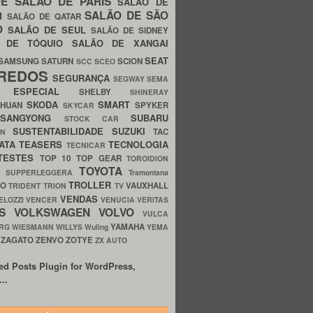
UE
SALÃO DE PARIS
SALÃO DE
SALÃO DE SÃO
IM
SALÃO DE QATAR
O
SALÃO DE SEUL
SALÃO DE SIDNEY
O DE TÓQUIO
SALÃO DE XANGAI
SEAT
SAMSUNG
SATURN
SCION
SCC
SCEO
REDOS
SEGURANÇA
SEGWAY
SEMA
E ESPECIAL
SHELBY
SHINERAY
SKODA
SMART
GHUAN
SPYKER
SKYCAR
SSANGYONG
SUBARU
STOCK CAR
SUSTENTABILIDADE
SUZUKI
TAC
WN
ATA
TEASERS
TECNOLOGIA
TECNICAR
TESTES
TOP 10
TOP GEAR
TOROIDION
TOYOTA
G SUPPERLEGGERA
Tramontana
TROLLER
TO
VAUXHALL
TRIDENT
TRION
TV
VENDAS
ELOZZI
VENCER
VENUCIA
VERITAS
OS
VOLKSWAGEN
VOLVO
VULCA
YAMAHA
URG
WIESMANN
WILLYS
Wuling
YEMA
ZAGATO
ZENVO
ZOTYE
O
ZX AUTO