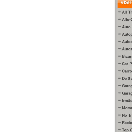
VISI
All T
Alto-
Auto 
Autop
Auto
Auto
Bizar
Car P
Carro
De 0 
Gara
Gara
Irmão
Moto
No Tr
Raci
Top 