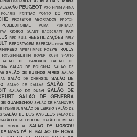
PERGUNTA DA SEMANA
PINIÃO
PAGANI
PEUGEOT
ALIZAÇÃO
PININFARINA
PGO
S
PONTIAC
PONTO DE VISTA
POLARIS
SCHE
PROJETOS ABORTADOS
PROTON
A
PUBLIEDITORIAL
PUMA
PURITALIA
QOROS
RAM
GHWA
QUANT
RACECRAFT
LLS
REESTILIZAÇÕES
RED BULL
RELY
ULT
REPORTAGEM ESPECIAL
RIICH
Reva
ROLLS
RINSPEED
ROEWE
RIVERSIMPLE
E
ROSSINI-BERTIN
ROVER
RUSH
S-AUTO
B
SALÃO DE BANGKOK
SALÃO DE
LONA
SALÃO DE BOLONHA
SALÃO DE
SALÃO DE BUENOS AIRES
LAS
SALÃO
SALÃO DE
SAN
SALÃO DE CHENGDU
SALÃO DE
AGO
SALÃO DE DALLAS
OIT
SALÃO DE
SALÃO DE DUBAI
NKFURT
SALÃO DE GENEBRA
 DE GUANGZHOU
SALÃO DE HANNOVER
SALÃO DE LEIPZIG
SALÃO DE
E ISTAMBUL
SALÃO DE LOS ANGELES
ES
SALÃO DE
SALÃO DE MELBOURNE
SALÃO DE MILÃO
SALÃO DE MOSCOU
 DE MONTREAL
SALÃO DE NOVA
 DE NOVA DÉLHI