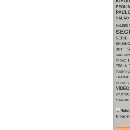
IORQ
PEQU
PAUL
SALÃ
SALEEN
SEG
SÉRI
SHUAN
SRT
SUNDO
T
TAGAZ
TESLA
TOURIN
TRÂNSI
VEECO
V
VIDE
WARTB
YOGOM