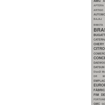
AMG
A
APTER
ARTIG
AUTOMO
BAJAJ
BIMOT
BRA
BUGAT
CATER
CH
CIT
COMER
CON
DAEW
DATSU
DianZi M
DR 
EMPL
EURO
FÁBRI
FIM D
FORTUN
GMC
G