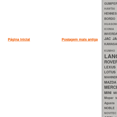
GUMP
HAWTA
HENNE
BORDO
HUASO
ICON
INVERD
JAC
J
Página inicial
Postagem mais antiga
KAWAS
KU
LA
ROV
LEXU
LOTU
MAHIN
MA
MERC
MINI
M
Mopar
Agust
NOBLE
NOVITE