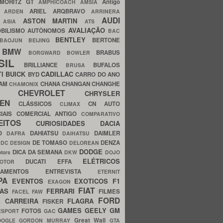
MORITZ GT
Antigo
AMPHICOACH
AMSIA
ARIEL
ARQBRAVO
A
ARDEN
ARRINERA
AUDI
ASTON MARTIN
O
ASIA
ATS
AVALIAÇÃO
BILISMO
AUTÔNOMOS
BAC
BENTLEY
BERTONE
BAOJUN
BEIJING
BMW
BRABUS
A
BORGWARD
BOWLER
SIL
BRILLIANCE
BUFALOS
BRUSA
TI
BUICK
CADILLAC
BYD
CARRO DO ANO
HAM
CHANA
CHANGAN
CHANGHE
CHAMONIX
CHEVROLET
ERY
CHRYSLER
ROEN
CLÁSSICOS
CN AUTO
CLIMAX
CIAIS
COMERCIAL ANTIGO
COMPARATIVO
CEITOS
CURIOSIDADES
DACIA
OO
DAHIATSU
DAIMLER
DAFRA
DAIHATSU
N
DE TOMASO
DENZA
DC DESIGN
DELOREAN
DODGE
DICA DA SEMANA
otors
DKW
DOJO
ELÉTRICOS
DUCATI
EFFA
MOTOR
ACAMENTOS
ENTREVISTA
ETERNIT
PA
EVENTOS
EXOTICOS
F1
EXAGON
FIAT
CAS
FERRARI
FILMES
FACEL
FAW
FORD
E CARREIRA
FLAGRA
FISKER
GAMES
GEELY
GM
FOTOS
ESPORT
GAC
Great Wall
OOGLE
GORDON MURRAY
GTA