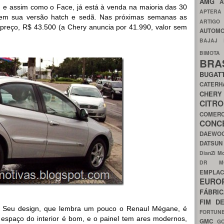
AMG
A
, e assim como o Face, já está à venda na maioria das 30
APTER
 em sua versão hatch e sedã. Nas próximas semanas as
ARTIG
preço, R$ 43.500 (a Chery anuncia por 41.990, valor sem
AUTOMO
BAJAJ
BIMOT
BRA
BUGAT
CATER
CH
CIT
COMER
CON
DAEW
DATSU
DianZi M
DR 
EMPL
EURO
FÁBRI
FIM D
. Seu design, que lembra um pouco o Renaul Mégane, é
FORTUN
O espaço do interior é bom, e o painel tem ares modernos,
GMC
G