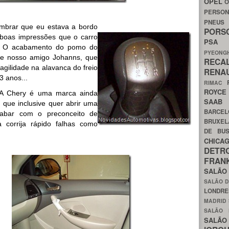
OPEL
O
PERSON
PNEU
mbrar que eu estava a bordo
POR
 boas impressões que o carro
PS
. O acabamento do pomo do
PYEON
 e nosso amigo Johanns, que
RECA
ragilidade na alavanca do freio
RENA
3 anos...
RIMAC
ROYC
 A Chery é uma marca ainda
SAA
 que inclusive quer abrir uma
BARCE
cabar com o preconceito de
BRUXE
 corrija rápido falhas como
DE BU
CHIC
DETR
FRA
SALÃO
SALÃO D
LONDR
MADRID
SALÃO
SALÃO