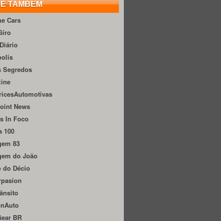
TE TAMBÉM
he Cars
Giro
Diário
olis
s Segredos
zine
ricesAutomotivas
oint News
s In Foco
a 100
gem 83
gem do João
 do Décio
rpasion
ânsito
onAuto
Gear BR