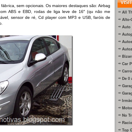
VISI
fábrica, sem opcionais. Os maiores destaques são: Airbag
s com ABS e EBD, rodas de liga leve de 16″ (qu não me
All T
tável, sensor de ré, Cd player com MP3 e USB, faróis de
Alto-
o.
Auto 
Autop
Auto
Auto
Bizar
Car P
Carro
De 0 
Gara
Gara
Irmão
Moto
No Tr
Raci
Top 