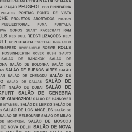
PERGUNTA DA SEMANA
PINIÃO
PAGANI
PEUGEOT
ALIZAÇÃO
PININFARINA
PGO
S
PONTIAC
PONTO DE VISTA
POLARIS
SCHE
PROJETOS ABORTADOS
PROTON
A
PUBLIEDITORIAL
PUMA
PURITALIA
QOROS
RAM
GHWA
QUANT
RACECRAFT
LLS
REESTILIZAÇÕES
RED BULL
RELY
ULT
REPORTAGEM ESPECIAL
RIICH
Reva
ROLLS
RINSPEED
ROEWE
RIVERSIMPLE
E
ROSSINI-BERTIN
ROVER
RUSH
S-AUTO
B
SALÃO DE BANGKOK
SALÃO DE
LONA
SALÃO DE BOLONHA
SALÃO DE
SALÃO DE BUENOS AIRES
LAS
SALÃO
SALÃO DE
SAN
SALÃO DE CHENGDU
SALÃO DE
AGO
SALÃO DE DALLAS
OIT
SALÃO DE
SALÃO DE DUBAI
NKFURT
SALÃO DE GENEBRA
 DE GUANGZHOU
SALÃO DE HANNOVER
SALÃO DE LEIPZIG
SALÃO DE
E ISTAMBUL
SALÃO DE LOS ANGELES
ES
SALÃO DE
SALÃO DE MELBOURNE
SALÃO DE MILÃO
SALÃO DE MOSCOU
 DE MONTREAL
SALÃO DE NOVA
 DE NOVA DÉLHI