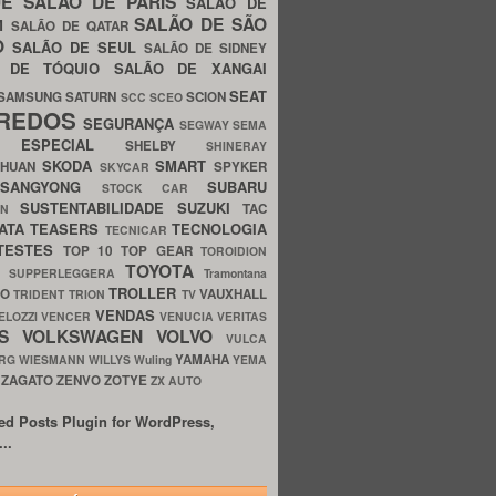
UE
SALÃO DE PARIS
SALÃO DE
SALÃO DE SÃO
IM
SALÃO DE QATAR
O
SALÃO DE SEUL
SALÃO DE SIDNEY
O DE TÓQUIO
SALÃO DE XANGAI
SEAT
SAMSUNG
SATURN
SCION
SCC
SCEO
REDOS
SEGURANÇA
SEGWAY
SEMA
E ESPECIAL
SHELBY
SHINERAY
SKODA
SMART
GHUAN
SPYKER
SKYCAR
SSANGYONG
SUBARU
STOCK CAR
SUSTENTABILIDADE
SUZUKI
TAC
WN
ATA
TEASERS
TECNOLOGIA
TECNICAR
TESTES
TOP 10
TOP GEAR
TOROIDION
TOYOTA
G SUPPERLEGGERA
Tramontana
TROLLER
TO
VAUXHALL
TRIDENT
TRION
TV
VENDAS
ELOZZI
VENCER
VENUCIA
VERITAS
OS
VOLKSWAGEN
VOLVO
VULCA
YAMAHA
URG
WIESMANN
WILLYS
Wuling
YEMA
ZAGATO
ZENVO
ZOTYE
O
ZX AUTO