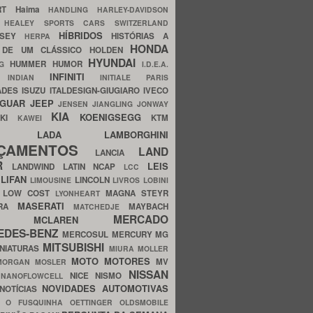
ERT
Haima
HANDLING
HARLEY-DAVIDSON
I
HEALEY SPORTS CARS SWITZERLAND
HÍBRIDOS
SSEY
HISTÓRIAS A
HERPA
HONDA
 DE UM CLÁSSICO
HOLDEN
HYUNDAI
HUMMER
HUMOR
NG
I.D.E.A.
INFINITI
IA
INDIAN
INITIALE PARIS
ADES
ISUZU
ITALDESIGN-GIUGIARO
IVECO
AGUAR
JEEP
JENSEN
JIANGLING
JONWAY
KIA
KOENIGSEGG
AKI
KTM
KAWEI
LADA
LAMBORGHINI
MHO
NÇAMENTOS
LAND
LANCIA
ER
LEIS
LANDWIND
LATIN NCAP
LCC
S
LIFAN
LINCOLN
LIMOUSINE
LIVROS
LOBINI
S
LOW COST
MAGNA STEYR
LYONHEART
MASERATI
DRA
MAYBACH
MATCHEDJE
MERCADO
ZDA
MCLAREN
EDES-BENZ
MERCOSUL
MERCURY
MG
MITSUBISHI
INIATURAS
MIURA
MOLLER
MOTO
MOTORES
MV
MORGAN
MOSLER
NISSAN
a
NICE
NISMO
NANOFLOWCELL
NOVIDADES AUTOMOTIVAS
NOTÍCIAS
C
O FUSQUINHA
OETTINGER
OLDSMOBILE