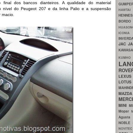
inal dos bancos dianteiros. A qualidade do material
GUMP
nível do Peugeot 207 e da linha Palio e a suspensão
HAWTA
r macio.
HENNE
BORDO
HUASO
ICON
INVERD
JAC
J
KAWAS
KU
LA
ROV
LEXU
LOTU
MAHIN
MA
MERC
MINI
M
Mopar
Agust
NOBLE
NOVITE