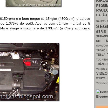
IORQ
PEQU
PAUL
SALÃ
6150rpm) e o bom torque se 15kgfm (4500rpm), e parece
SALEEN
e do 1.375kg do sedã. Apenas com câmbio manual de 5
SEG
14s e atinge a máxima é de 170km/h (a Chery anuncia o
SÉRI
SHUAN
SRT
SUNDO
T
TAGAZ
TESLA
TOURIN
TRÂNSI
VEECO
V
VIDE
WARTB
YOGOM