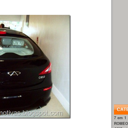
CAT
7 em 1
ROME