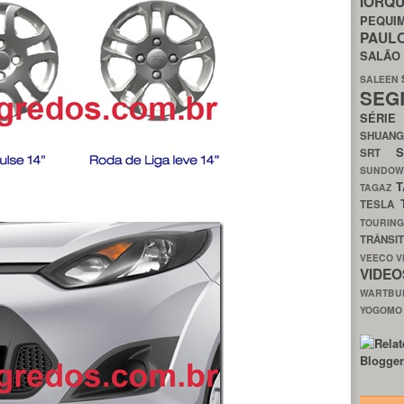
IORQ
PEQU
PAUL
SALÃ
SALEEN
SEG
SÉRI
SHUAN
SRT
SUNDO
T
TAGAZ
TESLA
TOURIN
TRÂNSI
VEECO
V
VIDE
WARTB
YOGOM