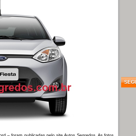
SEG
ord – foram publicadas pelo site Autos Segredos. As fotos