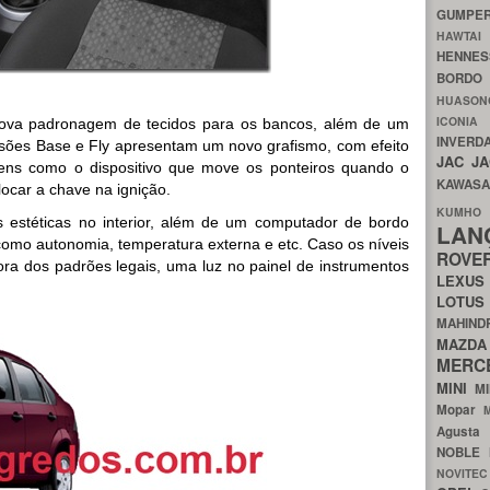
GUMP
HAWTA
HENNE
BORDO
HUASO
ICON
nova padronagem de tecidos para os bancos, além de um
INVERD
rsões Base e Fly apresentam um novo grafismo, com efeito
JAC
J
tens como o dispositivo que move os ponteiros quando o
KAWAS
locar a chave na ignição.
KU
s estéticas no interior, além de um computador de bordo
LA
como autonomia, temperatura externa e etc. Caso os níveis
ROV
ra dos padrões legais, uma luz no painel de instrumentos
LEXU
LOTU
MAHIN
MA
MERC
MINI
M
Mopar
Agust
NOBLE
NOVITE