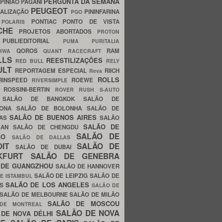
PERGUNTA DA SEMANA
PINIÃO
PAGANI
PEUGEOT
ALIZAÇÃO
PININFARINA
PGO
S
PONTIAC
PONTO DE VISTA
POLARIS
SCHE
PROJETOS ABORTADOS
PROTON
A
PUBLIEDITORIAL
PUMA
PURITALIA
QOROS
RAM
GHWA
QUANT
RACECRAFT
LLS
REESTILIZAÇÕES
RED BULL
RELY
ULT
REPORTAGEM ESPECIAL
RIICH
Reva
ROLLS
RINSPEED
ROEWE
RIVERSIMPLE
E
ROSSINI-BERTIN
ROVER
RUSH
S-AUTO
B
SALÃO DE BANGKOK
SALÃO DE
LONA
SALÃO DE BOLONHA
SALÃO DE
SALÃO DE BUENOS AIRES
LAS
SALÃO
SALÃO DE
SAN
SALÃO DE CHENGDU
SALÃO DE
AGO
SALÃO DE DALLAS
OIT
SALÃO DE
SALÃO DE DUBAI
NKFURT
SALÃO DE GENEBRA
 DE GUANGZHOU
SALÃO DE HANNOVER
SALÃO DE LEIPZIG
SALÃO DE
E ISTAMBUL
SALÃO DE LOS ANGELES
ES
SALÃO DE
SALÃO DE MELBOURNE
SALÃO DE MILÃO
SALÃO DE MOSCOU
 DE MONTREAL
SALÃO DE NOVA
 DE NOVA DÉLHI