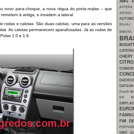
AMG
A
APTER
 no novo para-choque, a nova régua do porta-malas – que
ARTIG
 remetem à antiga, e invadem a lateral.
AUTOMO
 rodas e calotas. São duas calotas, uma para as versões
BAJAJ
Pulse. As calotas permanecem aparafusadas. Já as rodas de
BIMOT
 Pulse 1.0 e 1.6.
BRA
BUGAT
CATER
CH
CIT
COMER
CON
DAEW
DATSU
DianZi M
DR 
EMPL
EURO
FÁBRI
FIM D
FORTUN
GMC
G