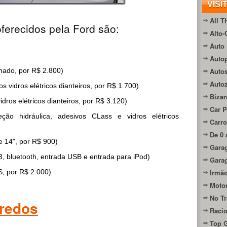
VISI
All T
ferecidos pela Ford são:
Alto-
Auto 
Autop
onado, por R$ 2.800)
Auto
Auto
os vidros elétricos dianteiros, por R$ 1.700)
Bizar
vidros elétricos dianteiros, por R$ 3.120)
Car P
reção hidráulica, adesivos CLass e vidros elétricos
Carro
De 0 
de 14", por R$ 900)
Gara
, bluetooth, entrada USB e entrada para iPod)
Gara
S, por R$ 2.000)
Irmão
Moto
No Tr
redos
Raci
Top 