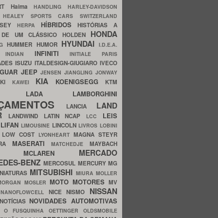
ERT
Haima
HANDLING
HARLEY-DAVIDSON
I
HEALEY SPORTS CARS SWITZERLAND
HÍBRIDOS
SSEY
HISTÓRIAS A
HERPA
HONDA
 DE UM CLÁSSICO
HOLDEN
HYUNDAI
HUMMER
HUMOR
NG
I.D.E.A.
INFINITI
IA
INDIAN
INITIALE PARIS
ADES
ISUZU
ITALDESIGN-GIUGIARO
IVECO
AGUAR
JEEP
JENSEN
JIANGLING
JONWAY
KIA
KOENIGSEGG
AKI
KTM
KAWEI
LADA
LAMBORGHINI
MHO
NÇAMENTOS
LAND
LANCIA
ER
LEIS
LANDWIND
LATIN NCAP
LCC
S
LIFAN
LINCOLN
LIMOUSINE
LIVROS
LOBINI
S
LOW COST
MAGNA STEYR
LYONHEART
MASERATI
DRA
MAYBACH
MATCHEDJE
MERCADO
ZDA
MCLAREN
EDES-BENZ
MERCOSUL
MERCURY
MG
MITSUBISHI
INIATURAS
MIURA
MOLLER
MOTO
MOTORES
MV
MORGAN
MOSLER
NISSAN
a
NICE
NISMO
NANOFLOWCELL
NOVIDADES AUTOMOTIVAS
NOTÍCIAS
C
O FUSQUINHA
OETTINGER
OLDSMOBILE