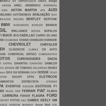
MORITZ GT
Antigo
AMPHICOACH
AMSIA
ARIEL
ARQBRAVO
A
ARDEN
ARRINERA
AUDI
ASTON MARTIN
O
ASIA
ATS
AVALIAÇÃO
BILISMO
AUTÔNOMOS
BAC
BENTLEY
BERTONE
BAOJUN
BEIJING
BMW
BRABUS
A
BORGWARD
BOWLER
SIL
BRILLIANCE
BUFALOS
BRUSA
TI
BUICK
CADILLAC
BYD
CARRO DO ANO
HAM
CHANA
CHANGAN
CHANGHE
CHAMONIX
CHEVROLET
ERY
CHRYSLER
ROEN
CLÁSSICOS
CN AUTO
CLIMAX
CIAIS
COMERCIAL ANTIGO
COMPARATIVO
CEITOS
CURIOSIDADES
DACIA
OO
DAHIATSU
DAIMLER
DAFRA
DAIHATSU
N
DE TOMASO
DENZA
DC DESIGN
DELOREAN
DODGE
DICA DA SEMANA
otors
DKW
DOJO
ELÉTRICOS
DUCATI
EFFA
MOTOR
ACAMENTOS
ENTREVISTA
ETERNIT
PA
EVENTOS
EXOTICOS
F1
EXAGON
FIAT
CAS
FERRARI
FILMES
FACEL
FAW
FORD
E CARREIRA
FLAGRA
FISKER
GAMES
GEELY
GM
FOTOS
ESPORT
GAC
Great Wall
OOGLE
GORDON MURRAY
GTA