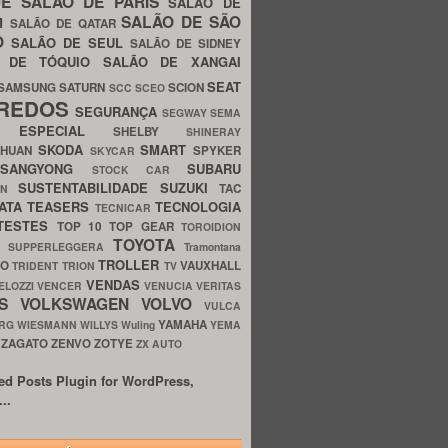
UE
SALÃO DE PARIS
SALÃO DE
SALÃO DE SÃO
IM
SALÃO DE QATAR
O
SALÃO DE SEUL
SALÃO DE SIDNEY
O DE TÓQUIO
SALÃO DE XANGAI
SEAT
SAMSUNG
SATURN
SCION
SCC
SCEO
REDOS
SEGURANÇA
SEGWAY
SEMA
E ESPECIAL
SHELBY
SHINERAY
SKODA
SMART
GHUAN
SPYKER
SKYCAR
SSANGYONG
SUBARU
STOCK CAR
SUSTENTABILIDADE
SUZUKI
TAC
WN
ATA
TEASERS
TECNOLOGIA
TECNICAR
TESTES
TOP 10
TOP GEAR
TOROIDION
TOYOTA
G SUPPERLEGGERA
Tramontana
TROLLER
TO
VAUXHALL
TRIDENT
TRION
TV
VENDAS
ELOZZI
VENCER
VENUCIA
VERITAS
OS
VOLKSWAGEN
VOLVO
VULCA
YAMAHA
URG
WIESMANN
WILLYS
Wuling
YEMA
ZAGATO
ZENVO
ZOTYE
O
ZX AUTO