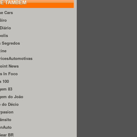
TE TAMBÉM
he Cars
Giro
Diário
olis
s Segredos
zine
ricesAutomotivas
oint News
s In Foco
a 100
gem 83
gem do João
 do Décio
rpasion
ânsito
onAuto
Gear BR