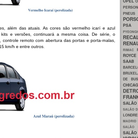
OPEL
O
PERSON
PNEU
POR
PS
, além das atuais. As cores são vermelho icarí e azul
PYEON
kits e versões, continuará a mesma coisa. De série, o
RECA
, controle remoto com abertura das portas e porta-malas,
RENA
15 km/h e entre outros.
RIMAC
ROYC
SAA
BARCE
BRUXE
DE BU
CHIC
DETR
FRA
SALÃO
SALÃO D
LONDR
MADRID
SALÃO
SALÃO