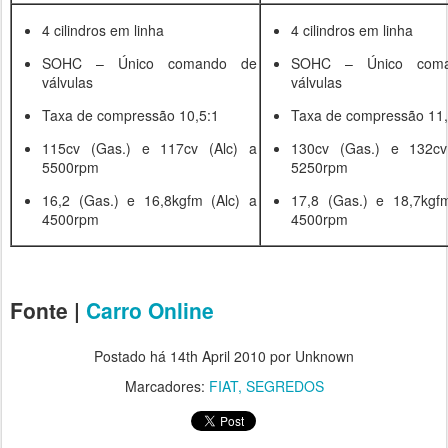
4 cilindros em linha
4 cilindros em linha
SOHC – Único comando de
SOHC – Único com
válvulas
válvulas
Taxa de compressão 10,5:1
Taxa de compressão 11,
115cv (Gas.) e 117cv (Alc) a
130cv (Gas.) e 132cv
5500rpm
5250rpm
16,2 (Gas.) e 16,8kgfm (Alc) a
17,8 (Gas.) e 18,7kgf
4500rpm
4500rpm
Fonte |
Carro Online
Postado há
14th April 2010
por Unknown
Marcadores:
FIAT
SEGREDOS