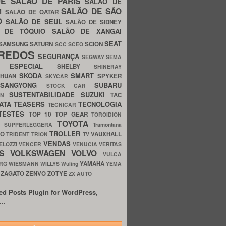
UE
SALÃO DE PARIS
SALÃO DE
SALÃO DE SÃO
IM
SALÃO DE QATAR
O
SALÃO DE SEUL
SALÃO DE SIDNEY
O DE TÓQUIO
SALÃO DE XANGAI
SEAT
SAMSUNG
SATURN
SCION
SCC
SCEO
REDOS
SEGURANÇA
SEGWAY
SEMA
E ESPECIAL
SHELBY
SHINERAY
SKODA
SMART
GHUAN
SPYKER
SKYCAR
SSANGYONG
SUBARU
STOCK CAR
SUSTENTABILIDADE
SUZUKI
TAC
WN
ATA
TEASERS
TECNOLOGIA
TECNICAR
TESTES
TOP 10
TOP GEAR
TOROIDION
TOYOTA
G SUPPERLEGGERA
Tramontana
TROLLER
TO
VAUXHALL
TRIDENT
TRION
TV
VENDAS
ELOZZI
VENCER
VENUCIA
VERITAS
OS
VOLKSWAGEN
VOLVO
VULCA
YAMAHA
URG
WIESMANN
WILLYS
Wuling
YEMA
ZAGATO
ZENVO
ZOTYE
O
ZX AUTO