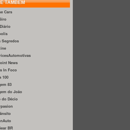
TE TAMBÉM
he Cars
Giro
Diário
olis
s Segredos
zine
ricesAutomotivas
oint News
s In Foco
a 100
gem 83
gem do João
 do Décio
rpasion
ânsito
onAuto
Gear BR