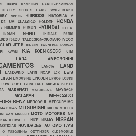
ERT
Haima
HANDLING
HARLEY-DAVIDSON
I
HEALEY SPORTS CARS SWITZERLAND
HÍBRIDOS
SSEY
HISTÓRIAS A
HERPA
HONDA
 DE UM CLÁSSICO
HOLDEN
HYUNDAI
HUMMER
HUMOR
NG
I.D.E.A.
INFINITI
IA
INDIAN
INITIALE PARIS
ADES
ISUZU
ITALDESIGN-GIUGIARO
IVECO
AGUAR
JEEP
JENSEN
JIANGLING
JONWAY
KIA
KOENIGSEGG
AKI
KTM
KAWEI
LADA
LAMBORGHINI
MHO
NÇAMENTOS
LAND
LANCIA
ER
LEIS
LANDWIND
LATIN NCAP
LCC
S
LIFAN
LINCOLN
LIMOUSINE
LIVROS
LOBINI
S
LOW COST
MAGNA STEYR
LYONHEART
MASERATI
DRA
MAYBACH
MATCHEDJE
MERCADO
ZDA
MCLAREN
EDES-BENZ
MERCOSUL
MERCURY
MG
MITSUBISHI
INIATURAS
MIURA
MOLLER
MOTO
MOTORES
MV
MORGAN
MOSLER
NISSAN
a
NICE
NISMO
NANOFLOWCELL
NOVIDADES AUTOMOTIVAS
NOTÍCIAS
C
O FUSQUINHA
OETTINGER
OLDSMOBILE