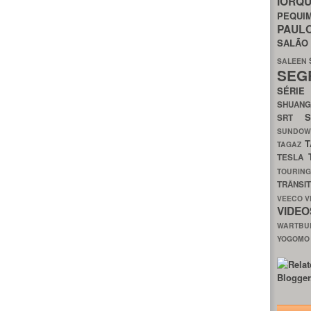
IORQ
PEQU
PAUL
SALÃ
SALEEN
SEG
SÉRI
SHUAN
SRT
SUNDO
T
TAGAZ
TESLA
TOURIN
TRÂNSI
VEECO
V
VIDE
WARTB
YOGOM