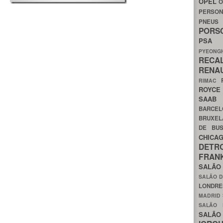
OPEL
O
PERSON
PNEU
POR
PS
PYEON
RECA
RENA
RIMAC
ROYC
SAA
BARCE
BRUXE
DE BU
CHIC
DETR
FRA
SALÃO
SALÃO D
LONDR
MADRID
SALÃO
SALÃO