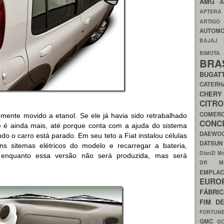
AMG
A
APTER
ARTIG
AUTOMO
BAJAJ
BIMOT
BRA
BUGAT
CATER
CH
CIT
COMER
nte movido a etanol. Se ele já havia sido retrabalhado
CON
e é ainda mais, até porque conta com a ajuda do sistema
DAEW
do o carro está parado. Em seu teto a Fiat instalou células
DATSU
uns sitemas elétricos do modelo e recarregar a bateria,
DianZi M
 enquanto essa versão não será produzida, mas será
DR 
EMPL
EURO
FÁBRI
FIM D
FORTUN
GMC
G