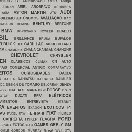
MORITZ GT
Antigo
AMPHICOACH
AMSIA
ARIEL
ARQBRAVO
A
ARDEN
ARRINERA
AUDI
ASTON MARTIN
O
ASIA
ATS
AVALIAÇÃO
BILISMO
AUTÔNOMOS
BAC
BENTLEY
BERTONE
BAOJUN
BEIJING
BMW
BRABUS
A
BORGWARD
BOWLER
SIL
BRILLIANCE
BUFALOS
BRUSA
TI
BUICK
CADILLAC
BYD
CARRO DO ANO
HAM
CHANA
CHANGAN
CHANGHE
CHAMONIX
CHEVROLET
ERY
CHRYSLER
ROEN
CLÁSSICOS
CN AUTO
CLIMAX
CIAIS
COMERCIAL ANTIGO
COMPARATIVO
CEITOS
CURIOSIDADES
DACIA
OO
DAHIATSU
DAIMLER
DAFRA
DAIHATSU
N
DE TOMASO
DENZA
DC DESIGN
DELOREAN
DODGE
DICA DA SEMANA
otors
DKW
DOJO
ELÉTRICOS
DUCATI
EFFA
MOTOR
ACAMENTOS
ENTREVISTA
ETERNIT
PA
EVENTOS
EXOTICOS
F1
EXAGON
FIAT
CAS
FERRARI
FILMES
FACEL
FAW
FORD
E CARREIRA
FLAGRA
FISKER
GAMES
GEELY
GM
FOTOS
ESPORT
GAC
Great Wall
OOGLE
GORDON MURRAY
GTA