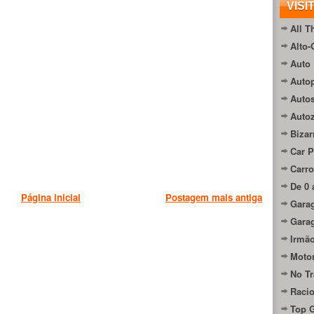
VISI
All T
Alto-
Auto 
Autop
Auto
Auto
Bizar
Car P
Carro
De 0 
Página inicial
Postagem mais antiga
Gara
Gara
Irmão
Moto
No Tr
Raci
Top 