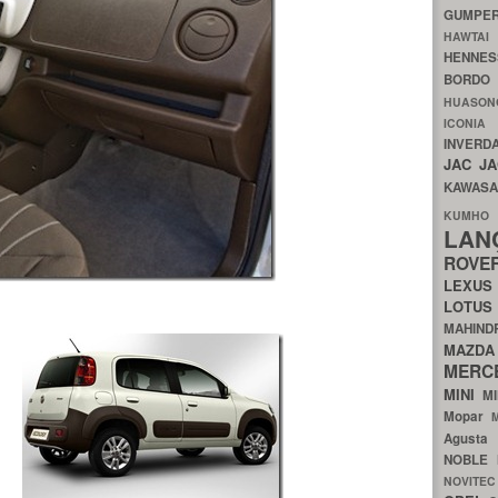
GUMP
HAWTA
HENNE
BORDO
HUASO
ICON
INVERD
JAC
J
KAWAS
KU
LA
ROV
LEXU
LOTU
MAHIN
MA
MERC
MINI
M
Mopar
Agust
NOBLE
NOVITE