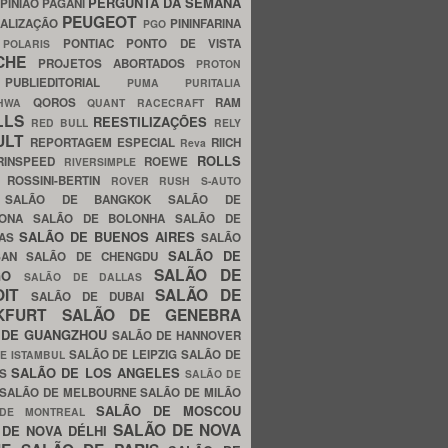
PERGUNTA DA SEMANA
PINIÃO
PAGANI
PEUGEOT
ALIZAÇÃO
PININFARINA
PGO
S
PONTIAC
PONTO DE VISTA
POLARIS
SCHE
PROJETOS ABORTADOS
PROTON
A
PUBLIEDITORIAL
PUMA
PURITALIA
QOROS
RAM
GHWA
QUANT
RACECRAFT
LLS
REESTILIZAÇÕES
RED BULL
RELY
ULT
REPORTAGEM ESPECIAL
RIICH
Reva
ROLLS
RINSPEED
ROEWE
RIVERSIMPLE
E
ROSSINI-BERTIN
ROVER
RUSH
S-AUTO
B
SALÃO DE BANGKOK
SALÃO DE
LONA
SALÃO DE BOLONHA
SALÃO DE
SALÃO DE BUENOS AIRES
LAS
SALÃO
SALÃO DE
SAN
SALÃO DE CHENGDU
SALÃO DE
AGO
SALÃO DE DALLAS
OIT
SALÃO DE
SALÃO DE DUBAI
NKFURT
SALÃO DE GENEBRA
 DE GUANGZHOU
SALÃO DE HANNOVER
SALÃO DE LEIPZIG
SALÃO DE
E ISTAMBUL
SALÃO DE LOS ANGELES
ES
SALÃO DE
SALÃO DE MELBOURNE
SALÃO DE MILÃO
SALÃO DE MOSCOU
 DE MONTREAL
SALÃO DE NOVA
 DE NOVA DÉLHI