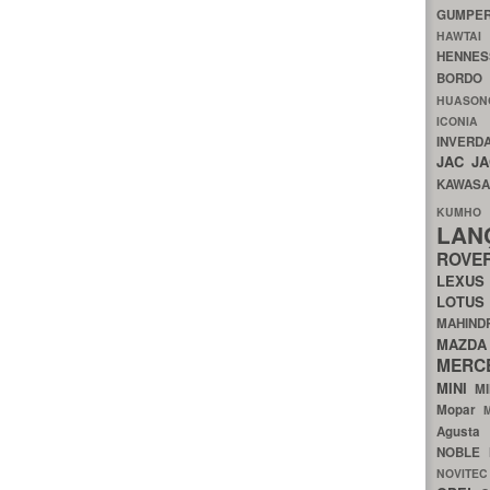
GUMP
HAWTA
HENNE
BORDO
HUASO
ICON
INVERD
JAC
J
KAWAS
KU
LA
ROV
LEXU
LOTU
MAHIN
MA
MERC
MINI
M
Mopar
Agust
NOBLE
NOVITE