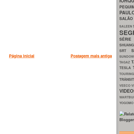
IORQ
PEQU
PAUL
SALÃ
SALEEN
SEG
SÉRI
SHUAN
SRT
Página inicial
Postagem mais antiga
SUNDO
T
TAGAZ
TESLA
TOURIN
TRÂNSI
VEECO
V
VIDE
WARTB
YOGOM