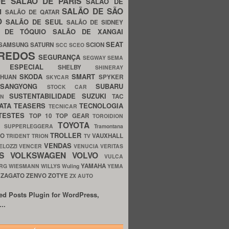
UE
SALÃO DE PARIS
SALÃO DE
SALÃO DE SÃO
IM
SALÃO DE QATAR
O
SALÃO DE SEUL
SALÃO DE SIDNEY
O DE TÓQUIO
SALÃO DE XANGAI
SEAT
SAMSUNG
SATURN
SCION
SCC
SCEO
REDOS
SEGURANÇA
SEGWAY
SEMA
E ESPECIAL
SHELBY
SHINERAY
SKODA
SMART
GHUAN
SPYKER
SKYCAR
SSANGYONG
SUBARU
STOCK CAR
SUSTENTABILIDADE
SUZUKI
TAC
WN
ATA
TEASERS
TECNOLOGIA
TECNICAR
TESTES
TOP 10
TOP GEAR
TOROIDION
TOYOTA
G SUPPERLEGGERA
Tramontana
TROLLER
TO
VAUXHALL
TRIDENT
TRION
TV
VENDAS
ELOZZI
VENCER
VENUCIA
VERITAS
OS
VOLKSWAGEN
VOLVO
VULCA
YAMAHA
URG
WIESMANN
WILLYS
Wuling
YEMA
ZAGATO
ZENVO
ZOTYE
O
ZX AUTO