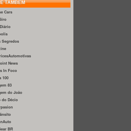
TE TAMBÉM
he Cars
Giro
Diário
olis
s Segredos
zine
ricesAutomotivas
oint News
s In Foco
a 100
gem 83
gem do João
 do Décio
rpasion
ânsito
onAuto
Gear BR