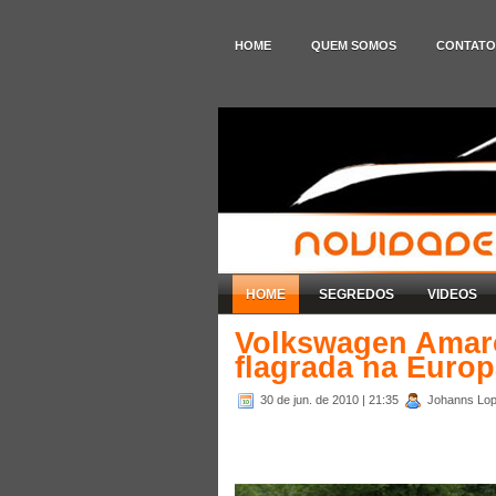
HOME
QUEM SOMOS
CONTATO
HOME
SEGREDOS
VIDEOS
Volkswagen Amaro
flagrada na Euro
30 de jun. de 2010
| 21:35
Johanns Lope