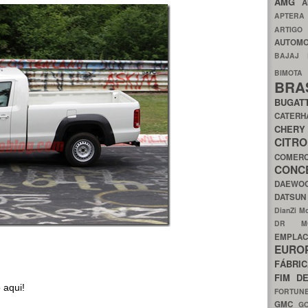
AMG
A
APTER
ARTIG
AUTOMO
BAJAJ
BIMOT
BRA
BUGAT
CATER
CH
CIT
COMER
CON
DAEW
DATSU
DianZi M
DR 
EMPL
EURO
FÁBRI
FIM D
 aqui!
FORTUN
GMC
G