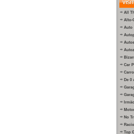
VISI
All T
Alto-
Auto 
Autop
Auto
Auto
Bizar
Car P
Carro
De 0 
Gara
Gara
Irmão
Moto
No Tr
Raci
Top 