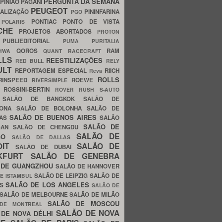
PERGUNTA DA SEMANA
PINIÃO
PAGANI
PEUGEOT
ALIZAÇÃO
PININFARINA
PGO
S
PONTIAC
PONTO DE VISTA
POLARIS
SCHE
PROJETOS ABORTADOS
PROTON
A
PUBLIEDITORIAL
PUMA
PURITALIA
QOROS
RAM
GHWA
QUANT
RACECRAFT
LLS
REESTILIZAÇÕES
RED BULL
RELY
ULT
REPORTAGEM ESPECIAL
RIICH
Reva
ROLLS
RINSPEED
ROEWE
RIVERSIMPLE
E
ROSSINI-BERTIN
ROVER
RUSH
S-AUTO
B
SALÃO DE BANGKOK
SALÃO DE
LONA
SALÃO DE BOLONHA
SALÃO DE
SALÃO DE BUENOS AIRES
LAS
SALÃO
SALÃO DE
SAN
SALÃO DE CHENGDU
SALÃO DE
AGO
SALÃO DE DALLAS
OIT
SALÃO DE
SALÃO DE DUBAI
NKFURT
SALÃO DE GENEBRA
 DE GUANGZHOU
SALÃO DE HANNOVER
SALÃO DE LEIPZIG
SALÃO DE
E ISTAMBUL
SALÃO DE LOS ANGELES
ES
SALÃO DE
SALÃO DE MELBOURNE
SALÃO DE MILÃO
SALÃO DE MOSCOU
 DE MONTREAL
SALÃO DE NOVA
 DE NOVA DÉLHI