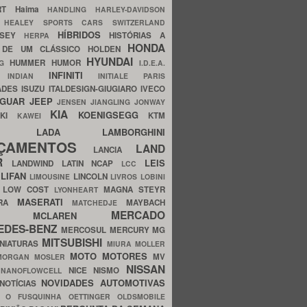
ERT
Haima
HANDLING
HARLEY-DAVIDSON
I
HEALEY SPORTS CARS SWITZERLAND
HÍBRIDOS
SSEY
HISTÓRIAS A
HERPA
HONDA
 DE UM CLÁSSICO
HOLDEN
HYUNDAI
HUMMER
HUMOR
NG
I.D.E.A.
INFINITI
IA
INDIAN
INITIALE PARIS
ADES
ISUZU
ITALDESIGN-GIUGIARO
IVECO
AGUAR
JEEP
JENSEN
JIANGLING
JONWAY
KIA
KOENIGSEGG
AKI
KTM
KAWEI
LADA
LAMBORGHINI
MHO
NÇAMENTOS
LAND
LANCIA
ER
LEIS
LANDWIND
LATIN NCAP
LCC
S
LIFAN
LINCOLN
LIMOUSINE
LIVROS
LOBINI
S
LOW COST
MAGNA STEYR
LYONHEART
MASERATI
DRA
MAYBACH
MATCHEDJE
MERCADO
ZDA
MCLAREN
EDES-BENZ
MERCOSUL
MERCURY
MG
MITSUBISHI
INIATURAS
MIURA
MOLLER
MOTO
MOTORES
MV
MORGAN
MOSLER
NISSAN
a
NICE
NISMO
NANOFLOWCELL
NOVIDADES AUTOMOTIVAS
NOTÍCIAS
C
O FUSQUINHA
OETTINGER
OLDSMOBILE