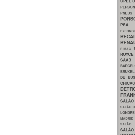
OPEL
O
PERSON
PNEU
POR
PS
PYEON
RECA
RENA
RIMAC
ROYC
SAA
BARCE
BRUXE
DE BU
CHIC
DETR
FRA
SALÃO
SALÃO D
LONDR
MADRID
SALÃO
SALÃO