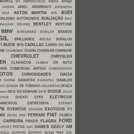
MORITZ GT
Antigo
AMPHICOACH
AMSIA
ARIEL
ARQBRAVO
A
ARDEN
ARRINERA
AUDI
ASTON MARTIN
O
ASIA
ATS
AVALIAÇÃO
BILISMO
AUTÔNOMOS
BAC
BENTLEY
BERTONE
BAOJUN
BEIJING
BMW
BRABUS
A
BORGWARD
BOWLER
SIL
BRILLIANCE
BUFALOS
BRUSA
TI
BUICK
CADILLAC
BYD
CARRO DO ANO
HAM
CHANA
CHANGAN
CHANGHE
CHAMONIX
CHEVROLET
ERY
CHRYSLER
ROEN
CLÁSSICOS
CN AUTO
CLIMAX
CIAIS
COMERCIAL ANTIGO
COMPARATIVO
CEITOS
CURIOSIDADES
DACIA
OO
DAHIATSU
DAIMLER
DAFRA
DAIHATSU
N
DE TOMASO
DENZA
DC DESIGN
DELOREAN
DODGE
DICA DA SEMANA
otors
DKW
DOJO
ELÉTRICOS
DUCATI
EFFA
MOTOR
ACAMENTOS
ENTREVISTA
ETERNIT
PA
EVENTOS
EXOTICOS
F1
EXAGON
FIAT
CAS
FERRARI
FILMES
FACEL
FAW
FORD
E CARREIRA
FLAGRA
FISKER
GAMES
GEELY
GM
FOTOS
ESPORT
GAC
Great Wall
OOGLE
GORDON MURRAY
GTA