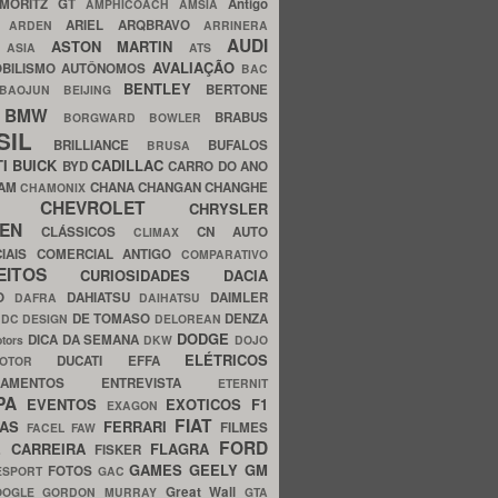
MORITZ GT
Antigo
AMPHICOACH
AMSIA
ARIEL
ARQBRAVO
A
ARDEN
ARRINERA
AUDI
ASTON MARTIN
O
ASIA
ATS
AVALIAÇÃO
BILISMO
AUTÔNOMOS
BAC
BENTLEY
BERTONE
BAOJUN
BEIJING
BMW
BRABUS
A
BORGWARD
BOWLER
SIL
BRILLIANCE
BUFALOS
BRUSA
TI
BUICK
CADILLAC
BYD
CARRO DO ANO
HAM
CHANA
CHANGAN
CHANGHE
CHAMONIX
CHEVROLET
ERY
CHRYSLER
ROEN
CLÁSSICOS
CN AUTO
CLIMAX
CIAIS
COMERCIAL ANTIGO
COMPARATIVO
CEITOS
CURIOSIDADES
DACIA
OO
DAHIATSU
DAIMLER
DAFRA
DAIHATSU
N
DE TOMASO
DENZA
DC DESIGN
DELOREAN
DODGE
DICA DA SEMANA
otors
DKW
DOJO
ELÉTRICOS
DUCATI
EFFA
MOTOR
ACAMENTOS
ENTREVISTA
ETERNIT
PA
EVENTOS
EXOTICOS
F1
EXAGON
FIAT
CAS
FERRARI
FILMES
FACEL
FAW
FORD
E CARREIRA
FLAGRA
FISKER
GAMES
GEELY
GM
FOTOS
ESPORT
GAC
Great Wall
OOGLE
GORDON MURRAY
GTA