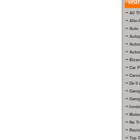
VISI
All T
Alto-
Auto 
Autop
Auto
Auto
Bizar
Car P
Carro
De 0 
Gara
Gara
Irmão
Moto
No Tr
Raci
Top 