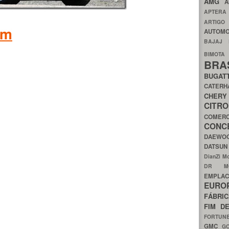
AMG
A
APTER
ARTIG
am
AUTOMO
BAJAJ
BIMOT
BRA
BUGAT
CATER
CH
CIT
COMER
CON
DAEW
DATSU
DianZi M
DR 
EMPL
EURO
FÁBRI
FIM D
FORTUN
GMC
G