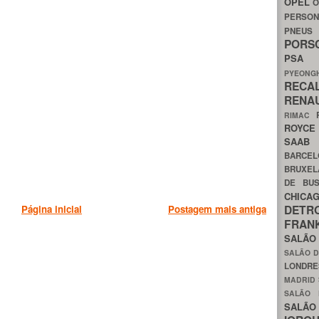
OPEL
O
PERSON
PNEU
POR
PS
PYEON
RECA
RENA
RIMAC
ROYC
SAA
BARCE
BRUXE
DE BU
CHIC
DETR
Página inicial
Postagem mais antiga
FRA
SALÃO
SALÃO D
LONDR
MADRID
SALÃO
SALÃO