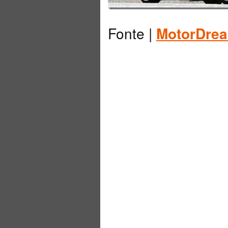
Fonte |
MotorDre