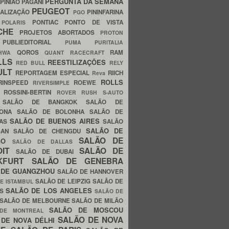
PERGUNTA DA SEMANA
PINIÃO
PAGANI
PEUGEOT
ALIZAÇÃO
PININFARINA
PGO
S
PONTIAC
PONTO DE VISTA
POLARIS
SCHE
PROJETOS ABORTADOS
PROTON
A
PUBLIEDITORIAL
PUMA
PURITALIA
QOROS
RAM
GHWA
QUANT
RACECRAFT
LLS
REESTILIZAÇÕES
RED BULL
RELY
ULT
REPORTAGEM ESPECIAL
RIICH
Reva
ROLLS
RINSPEED
ROEWE
RIVERSIMPLE
E
ROSSINI-BERTIN
ROVER
RUSH
S-AUTO
B
SALÃO DE BANGKOK
SALÃO DE
LONA
SALÃO DE BOLONHA
SALÃO DE
SALÃO DE BUENOS AIRES
LAS
SALÃO
SALÃO DE
SAN
SALÃO DE CHENGDU
SALÃO DE
AGO
SALÃO DE DALLAS
OIT
SALÃO DE
SALÃO DE DUBAI
NKFURT
SALÃO DE GENEBRA
 DE GUANGZHOU
SALÃO DE HANNOVER
SALÃO DE LEIPZIG
SALÃO DE
E ISTAMBUL
SALÃO DE LOS ANGELES
ES
SALÃO DE
SALÃO DE MELBOURNE
SALÃO DE MILÃO
SALÃO DE MOSCOU
 DE MONTREAL
SALÃO DE NOVA
 DE NOVA DÉLHI