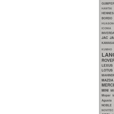
GUMP
HAWTA
HENNE
BORDO
HUASO
ICON
INVERD
JAC
J
KAWAS
KU
LA
ROV
LEXU
LOTU
MAHIN
MA
MERC
MINI
M
Mopar
Agust
NOBLE
NOVITE