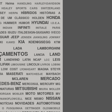
ERT
Haima
HANDLING
HARLEY-DAVIDSON
I
HEALEY SPORTS CARS SWITZERLAND
HÍBRIDOS
SSEY
HISTÓRIAS A
HERPA
HONDA
 DE UM CLÁSSICO
HOLDEN
HYUNDAI
HUMMER
HUMOR
NG
I.D.E.A.
INFINITI
IA
INDIAN
INITIALE PARIS
ADES
ISUZU
ITALDESIGN-GIUGIARO
IVECO
AGUAR
JEEP
JENSEN
JIANGLING
JONWAY
KIA
KOENIGSEGG
AKI
KTM
KAWEI
LADA
LAMBORGHINI
MHO
NÇAMENTOS
LAND
LANCIA
ER
LEIS
LANDWIND
LATIN NCAP
LCC
S
LIFAN
LINCOLN
LIMOUSINE
LIVROS
LOBINI
S
LOW COST
MAGNA STEYR
LYONHEART
MASERATI
DRA
MAYBACH
MATCHEDJE
MERCADO
ZDA
MCLAREN
EDES-BENZ
MERCOSUL
MERCURY
MG
MITSUBISHI
INIATURAS
MIURA
MOLLER
MOTO
MOTORES
MV
MORGAN
MOSLER
NISSAN
a
NICE
NISMO
NANOFLOWCELL
NOVIDADES AUTOMOTIVAS
NOTÍCIAS
C
O FUSQUINHA
OETTINGER
OLDSMOBILE