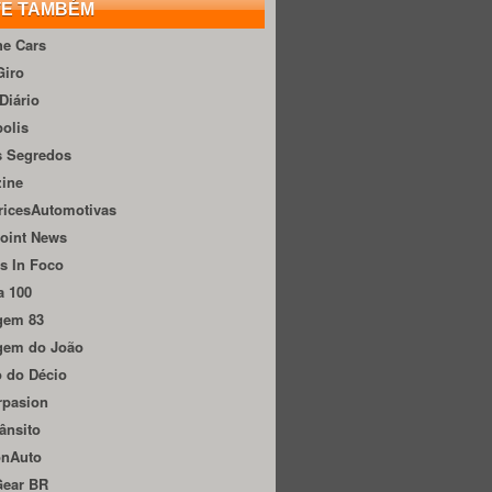
TE TAMBÉM
he Cars
Giro
Diário
olis
s Segredos
zine
ricesAutomotivas
oint News
s In Foco
a 100
gem 83
gem do João
 do Décio
rpasion
ânsito
onAuto
Gear BR