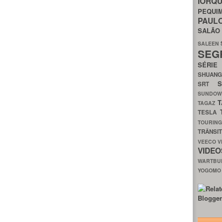
IORQ
PEQU
PAUL
SALÃ
SALEEN
SEG
SÉRI
SHUAN
SRT
SUNDO
T
TAGAZ
TESLA
TOURIN
TRÂNSI
VEECO
V
VIDE
WARTB
YOGOM