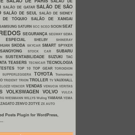
UE
SALÃO DE PARIS
SALÃO DE
SALÃO DE SÃO
IM
SALÃO DE QATAR
O
SALÃO DE SEUL
SALÃO DE SIDNEY
O DE TÓQUIO
SALÃO DE XANGAI
SEAT
SAMSUNG
SATURN
SCION
SCC
SCEO
REDOS
SEGURANÇA
SEGWAY
SEMA
E ESPECIAL
SHELBY
SHINERAY
SKODA
SMART
GHUAN
SPYKER
SKYCAR
SSANGYONG
SUBARU
STOCK CAR
SUSTENTABILIDADE
SUZUKI
TAC
WN
ATA
TEASERS
TECNOLOGIA
TECNICAR
TESTES
TOP 10
TOP GEAR
TOROIDION
TOYOTA
G SUPPERLEGGERA
Tramontana
TROLLER
TO
VAUXHALL
TRIDENT
TRION
TV
VENDAS
ELOZZI
VENCER
VENUCIA
VERITAS
OS
VOLKSWAGEN
VOLVO
VULCA
YAMAHA
URG
WIESMANN
WILLYS
Wuling
YEMA
ZAGATO
ZENVO
ZOTYE
O
ZX AUTO