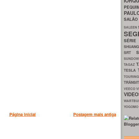
IORQ
PEQU
PAUL
SALÃ
SALEEN
SEG
SÉRI
SHUAN
SRT
SUNDO
T
TAGAZ
TESLA
TOURIN
TRÂNSI
VEECO
V
VIDE
WARTB
YOGOM
Página inicial
Postagem mais antiga