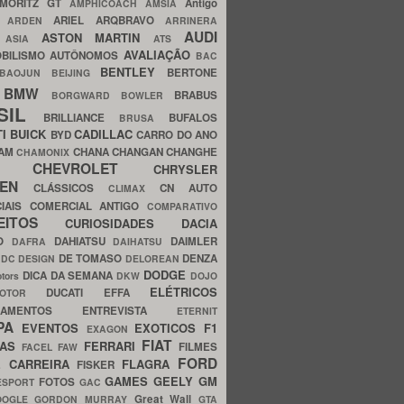
MORITZ GT
Antigo
AMPHICOACH
AMSIA
ARIEL
ARQBRAVO
A
ARDEN
ARRINERA
AUDI
ASTON MARTIN
O
ASIA
ATS
AVALIAÇÃO
BILISMO
AUTÔNOMOS
BAC
BENTLEY
BERTONE
BAOJUN
BEIJING
BMW
BRABUS
A
BORGWARD
BOWLER
SIL
BRILLIANCE
BUFALOS
BRUSA
TI
BUICK
CADILLAC
BYD
CARRO DO ANO
HAM
CHANA
CHANGAN
CHANGHE
CHAMONIX
CHEVROLET
ERY
CHRYSLER
ROEN
CLÁSSICOS
CN AUTO
CLIMAX
CIAIS
COMERCIAL ANTIGO
COMPARATIVO
CEITOS
CURIOSIDADES
DACIA
OO
DAHIATSU
DAIMLER
DAFRA
DAIHATSU
N
DE TOMASO
DENZA
DC DESIGN
DELOREAN
DODGE
DICA DA SEMANA
otors
DKW
DOJO
ELÉTRICOS
DUCATI
EFFA
MOTOR
ACAMENTOS
ENTREVISTA
ETERNIT
PA
EVENTOS
EXOTICOS
F1
EXAGON
FIAT
CAS
FERRARI
FILMES
FACEL
FAW
FORD
E CARREIRA
FLAGRA
FISKER
GAMES
GEELY
GM
FOTOS
ESPORT
GAC
Great Wall
OOGLE
GORDON MURRAY
GTA