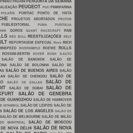
PERGUNTA DA SEMANA
PINIÃO
PAGANI
PEUGEOT
ALIZAÇÃO
PININFARINA
PGO
S
PONTIAC
PONTO DE VISTA
POLARIS
SCHE
PROJETOS ABORTADOS
PROTON
A
PUBLIEDITORIAL
PUMA
PURITALIA
QOROS
RAM
GHWA
QUANT
RACECRAFT
LLS
REESTILIZAÇÕES
RED BULL
RELY
ULT
REPORTAGEM ESPECIAL
RIICH
Reva
ROLLS
RINSPEED
ROEWE
RIVERSIMPLE
E
ROSSINI-BERTIN
ROVER
RUSH
S-AUTO
B
SALÃO DE BANGKOK
SALÃO DE
LONA
SALÃO DE BOLONHA
SALÃO DE
SALÃO DE BUENOS AIRES
LAS
SALÃO
SALÃO DE
SAN
SALÃO DE CHENGDU
SALÃO DE
AGO
SALÃO DE DALLAS
OIT
SALÃO DE
SALÃO DE DUBAI
NKFURT
SALÃO DE GENEBRA
 DE GUANGZHOU
SALÃO DE HANNOVER
SALÃO DE LEIPZIG
SALÃO DE
E ISTAMBUL
SALÃO DE LOS ANGELES
ES
SALÃO DE
SALÃO DE MELBOURNE
SALÃO DE MILÃO
SALÃO DE MOSCOU
 DE MONTREAL
SALÃO DE NOVA
 DE NOVA DÉLHI