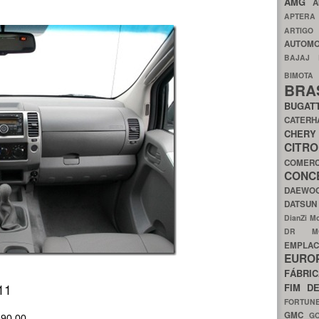
AMG
A
APTER
ARTIG
AUTOMO
BAJAJ
BIMOT
BRA
BUGAT
CATER
CH
CIT
COMER
CON
DAEW
DATSU
DianZi M
DR 
EMPL
EURO
FÁBRI
11
FIM D
FORTUN
GMC
G
990,00