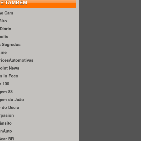
TE TAMBÉM
he Cars
Giro
Diário
olis
s Segredos
zine
ricesAutomotivas
oint News
s In Foco
a 100
gem 83
gem do João
 do Décio
rpasion
ânsito
onAuto
Gear BR