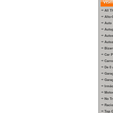
VISI
All T
Alto-
Auto 
Autop
Auto
Auto
Bizar
Car P
Carro
De 0 
Gara
Gara
Irmão
Moto
No Tr
Raci
Top 