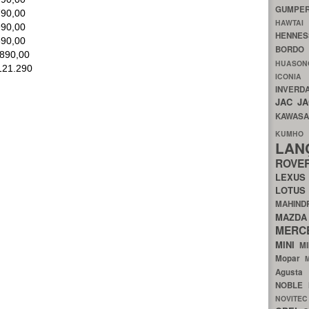
GUMP
790,00
HAWTA
990,00
HENNE
390,00
BORDO
.890,00
HUASO
121.290
ICON
INVERD
JAC
J
KAWAS
KU
LA
ROV
LEXU
LOTU
MAHIN
MA
MERC
MINI
M
Mopar
Agust
NOBLE
NOVITE