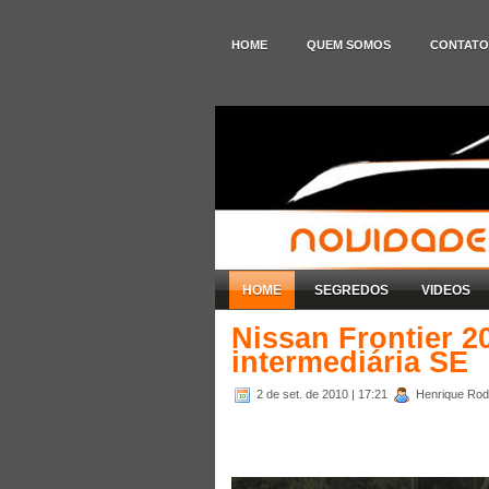
HOME
QUEM SOMOS
CONTATO
HOME
SEGREDOS
VIDEOS
Nissan Frontier 2
intermediária SE
2 de set. de 2010
| 17:21
Henrique Rodr