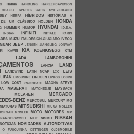
ERT
Haima
HANDLING
HARLEY-DAVIDSON
I
HEALEY SPORTS CARS SWITZERLAND
HÍBRIDOS
SSEY
HISTÓRIAS A
HERPA
HONDA
 DE UM CLÁSSICO
HOLDEN
HYUNDAI
HUMMER
HUMOR
NG
I.D.E.A.
INFINITI
IA
INDIAN
INITIALE PARIS
ADES
ISUZU
ITALDESIGN-GIUGIARO
IVECO
AGUAR
JEEP
JENSEN
JIANGLING
JONWAY
KIA
KOENIGSEGG
AKI
KTM
KAWEI
LADA
LAMBORGHINI
MHO
NÇAMENTOS
LAND
LANCIA
ER
LEIS
LANDWIND
LATIN NCAP
LCC
S
LIFAN
LINCOLN
LIMOUSINE
LIVROS
LOBINI
S
LOW COST
MAGNA STEYR
LYONHEART
MASERATI
DRA
MAYBACH
MATCHEDJE
MERCADO
ZDA
MCLAREN
EDES-BENZ
MERCOSUL
MERCURY
MG
MITSUBISHI
INIATURAS
MIURA
MOLLER
MOTO
MOTORES
MV
MORGAN
MOSLER
NISSAN
a
NICE
NISMO
NANOFLOWCELL
NOVIDADES AUTOMOTIVAS
NOTÍCIAS
C
O FUSQUINHA
OETTINGER
OLDSMOBILE