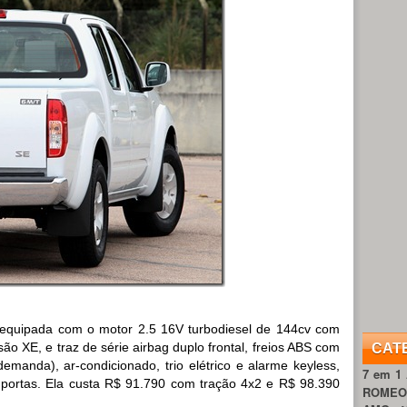
 equipada com o motor 2.5 16V turbodiesel de 144cv com
o XE, e traz de série airbag duplo frontal, freios ABS com
CAT
emanda), ar-condicionado, trio elétrico e alarme keyless,
7 em 1
 portas. Ela custa R$ 91.790 com tração 4x2 e R$ 98.390
ROME