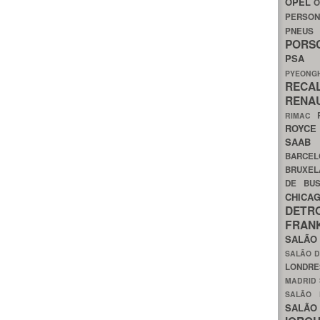
OPEL
O
PERSON
PNEU
POR
PS
PYEON
RECA
RENA
RIMAC
ROYC
SAA
BARCE
BRUXE
DE BU
CHIC
DETR
FRA
SALÃO
SALÃO D
LONDR
MADRID
SALÃO
SALÃO