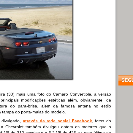
SEG
feira (30) mais uma foto do Camaro Convertible, a versão
 principais modificações estéticas além, obviamente, da
tura do para-brisa, além da famosa antena no estilo
na tampa do porta-malas do modelo.
a divulgado,
através da rede social Facebook
, fotos do
, a Chevrolet também divulgou ontem os motores que o
3.6 V6 de 312 cavalos e o 6.2 V8 de 426 cv, este último da