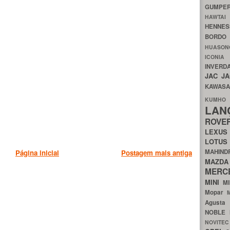
GUMP
HAWTA
HENNE
BORDO
HUASO
ICON
INVERD
JAC
J
KAWAS
KU
LA
ROV
LEXU
LOTU
MAHIN
Página inicial
Postagem mais antiga
MA
MERC
MINI
M
Mopar
Agust
NOBLE
NOVITE