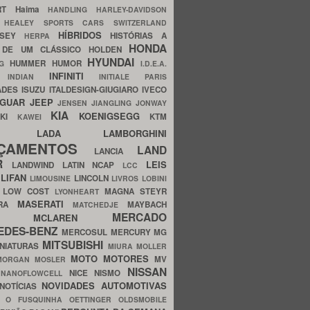
ERT
Haima
HANDLING
HARLEY-DAVIDSON
I
HEALEY SPORTS CARS SWITZERLAND
HÍBRIDOS
SSEY
HISTÓRIAS A
HERPA
HONDA
 DE UM CLÁSSICO
HOLDEN
HYUNDAI
HUMMER
HUMOR
NG
I.D.E.A.
INFINITI
IA
INDIAN
INITIALE PARIS
ADES
ISUZU
ITALDESIGN-GIUGIARO
IVECO
AGUAR
JEEP
JENSEN
JIANGLING
JONWAY
KIA
KOENIGSEGG
AKI
KTM
KAWEI
LADA
LAMBORGHINI
MHO
NÇAMENTOS
LAND
LANCIA
ER
LEIS
LANDWIND
LATIN NCAP
LCC
S
LIFAN
LINCOLN
LIMOUSINE
LIVROS
LOBINI
S
LOW COST
MAGNA STEYR
LYONHEART
MASERATI
DRA
MAYBACH
MATCHEDJE
MERCADO
ZDA
MCLAREN
EDES-BENZ
MERCOSUL
MERCURY
MG
MITSUBISHI
INIATURAS
MIURA
MOLLER
MOTO
MOTORES
MV
MORGAN
MOSLER
NISSAN
a
NICE
NISMO
NANOFLOWCELL
NOVIDADES AUTOMOTIVAS
NOTÍCIAS
C
O FUSQUINHA
OETTINGER
OLDSMOBILE