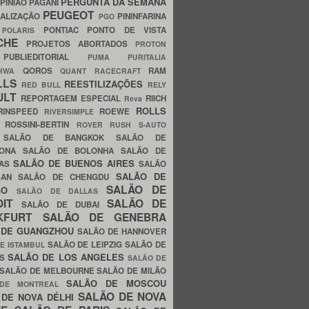
PERGUNTA DA SEMANA
PINIÃO
PAGANI
PEUGEOT
ALIZAÇÃO
PININFARINA
PGO
S
PONTIAC
PONTO DE VISTA
POLARIS
SCHE
PROJETOS ABORTADOS
PROTON
A
PUBLIEDITORIAL
PUMA
PURITALIA
QOROS
RAM
GHWA
QUANT
RACECRAFT
LLS
REESTILIZAÇÕES
RED BULL
RELY
ULT
REPORTAGEM ESPECIAL
RIICH
Reva
ROLLS
RINSPEED
ROEWE
RIVERSIMPLE
E
ROSSINI-BERTIN
ROVER
RUSH
S-AUTO
B
SALÃO DE BANGKOK
SALÃO DE
LONA
SALÃO DE BOLONHA
SALÃO DE
SALÃO DE BUENOS AIRES
LAS
SALÃO
SALÃO DE
SAN
SALÃO DE CHENGDU
SALÃO DE
AGO
SALÃO DE DALLAS
OIT
SALÃO DE
SALÃO DE DUBAI
NKFURT
SALÃO DE GENEBRA
 DE GUANGZHOU
SALÃO DE HANNOVER
SALÃO DE LEIPZIG
SALÃO DE
E ISTAMBUL
SALÃO DE LOS ANGELES
ES
SALÃO DE
SALÃO DE MELBOURNE
SALÃO DE MILÃO
SALÃO DE MOSCOU
 DE MONTREAL
SALÃO DE NOVA
 DE NOVA DÉLHI