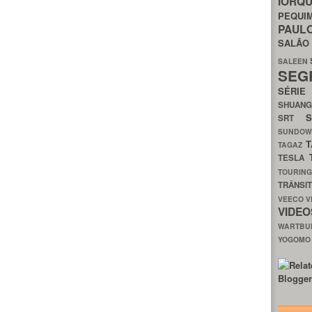
IORQ
PEQU
PAUL
SALÃ
SALEEN
SEG
SÉRI
SHUAN
SRT
SUNDO
T
TAGAZ
TESLA
TOURIN
TRÂNSI
VEECO
V
VIDE
WARTB
YOGOM