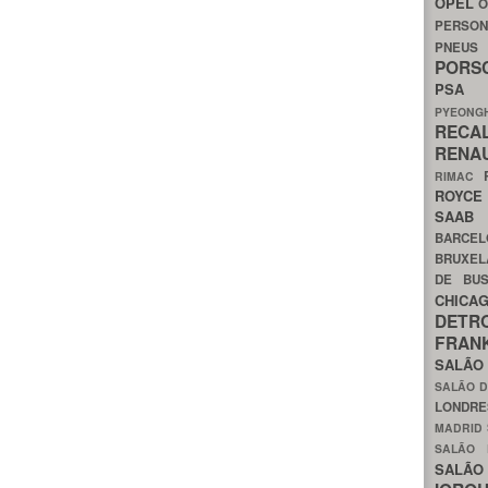
OPEL
O
PERSON
PNEU
POR
PS
PYEON
RECA
RENA
RIMAC
ROYC
SAA
BARCE
BRUXE
DE BU
CHIC
DETR
FRA
SALÃO
SALÃO D
LONDR
MADRID
SALÃO
SALÃO