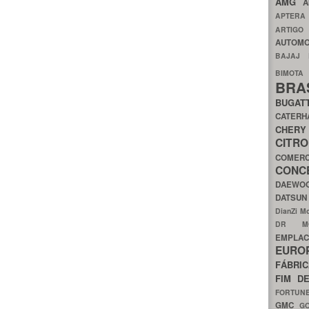
AMG
A
APTER
ARTIG
AUTOMO
BAJAJ
BIMOT
BRA
BUGAT
CATER
CH
CIT
COMER
CON
DAEW
DATSU
DianZi M
DR 
EMPL
EURO
FÁBRI
FIM D
FORTUN
GMC
G