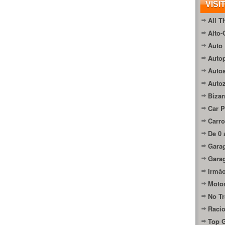
VISI
All T
Alto-
Auto 
Autop
Auto
Auto
Bizar
Car P
Carro
De 0 
Gara
Gara
Irmão
Moto
No Tr
Raci
Top 