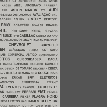
MORITZ GT
Antigo
AMPHICOACH
AMSIA
ARIEL
ARQBRAVO
A
ARDEN
ARRINERA
AUDI
ASTON MARTIN
O
ASIA
ATS
AVALIAÇÃO
BILISMO
AUTÔNOMOS
BAC
BENTLEY
BERTONE
BAOJUN
BEIJING
BMW
BRABUS
A
BORGWARD
BOWLER
SIL
BRILLIANCE
BUFALOS
BRUSA
TI
BUICK
CADILLAC
BYD
CARRO DO ANO
HAM
CHANA
CHANGAN
CHANGHE
CHAMONIX
CHEVROLET
ERY
CHRYSLER
ROEN
CLÁSSICOS
CN AUTO
CLIMAX
CIAIS
COMERCIAL ANTIGO
COMPARATIVO
CEITOS
CURIOSIDADES
DACIA
OO
DAHIATSU
DAIMLER
DAFRA
DAIHATSU
N
DE TOMASO
DENZA
DC DESIGN
DELOREAN
DODGE
DICA DA SEMANA
otors
DKW
DOJO
ELÉTRICOS
DUCATI
EFFA
MOTOR
ACAMENTOS
ENTREVISTA
ETERNIT
PA
EVENTOS
EXOTICOS
F1
EXAGON
FIAT
CAS
FERRARI
FILMES
FACEL
FAW
FORD
E CARREIRA
FLAGRA
FISKER
GAMES
GEELY
GM
FOTOS
ESPORT
GAC
Great Wall
OOGLE
GORDON MURRAY
GTA