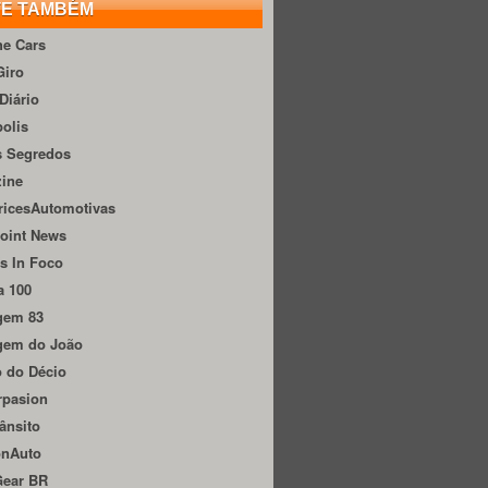
TE TAMBÉM
he Cars
Giro
Diário
olis
s Segredos
zine
ricesAutomotivas
oint News
s In Foco
a 100
gem 83
gem do João
 do Décio
rpasion
ânsito
onAuto
Gear BR