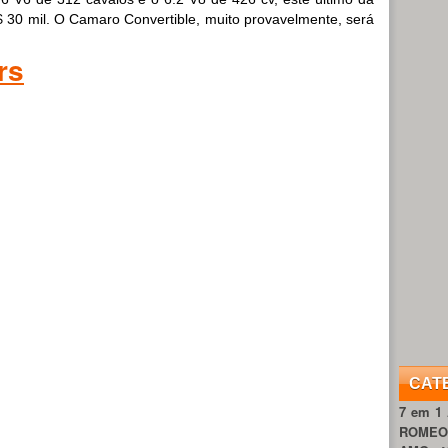
 30 mil. O Camaro Convertible, muito provavelmente, será
rs
CAT
7 em 1
ROME