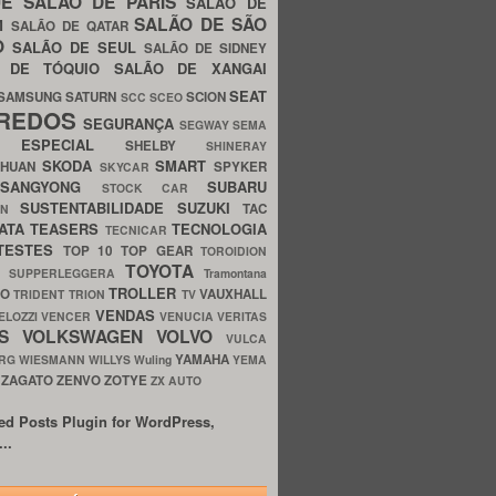
UE
SALÃO DE PARIS
SALÃO DE
SALÃO DE SÃO
IM
SALÃO DE QATAR
O
SALÃO DE SEUL
SALÃO DE SIDNEY
O DE TÓQUIO
SALÃO DE XANGAI
SEAT
SAMSUNG
SATURN
SCION
SCC
SCEO
REDOS
SEGURANÇA
SEGWAY
SEMA
E ESPECIAL
SHELBY
SHINERAY
SKODA
SMART
GHUAN
SPYKER
SKYCAR
SSANGYONG
SUBARU
STOCK CAR
SUSTENTABILIDADE
SUZUKI
TAC
WN
ATA
TEASERS
TECNOLOGIA
TECNICAR
TESTES
TOP 10
TOP GEAR
TOROIDION
TOYOTA
G SUPPERLEGGERA
Tramontana
TROLLER
TO
VAUXHALL
TRIDENT
TRION
TV
VENDAS
ELOZZI
VENCER
VENUCIA
VERITAS
OS
VOLKSWAGEN
VOLVO
VULCA
YAMAHA
URG
WIESMANN
WILLYS
Wuling
YEMA
ZAGATO
ZENVO
ZOTYE
O
ZX AUTO