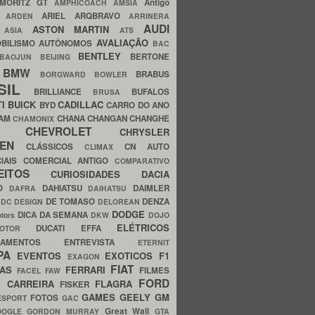
MORITZ GT
Antigo
AMPHICOACH
AMSIA
ARIEL
ARQBRAVO
A
ARDEN
ARRINERA
AUDI
ASTON MARTIN
O
ASIA
ATS
AVALIAÇÃO
BILISMO
AUTÔNOMOS
BAC
BENTLEY
BERTONE
BAOJUN
BEIJING
BMW
BRABUS
A
BORGWARD
BOWLER
SIL
BRILLIANCE
BUFALOS
BRUSA
TI
BUICK
CADILLAC
BYD
CARRO DO ANO
HAM
CHANA
CHANGAN
CHANGHE
CHAMONIX
CHEVROLET
ERY
CHRYSLER
ROEN
CLÁSSICOS
CN AUTO
CLIMAX
CIAIS
COMERCIAL ANTIGO
COMPARATIVO
CEITOS
CURIOSIDADES
DACIA
OO
DAHIATSU
DAIMLER
DAFRA
DAIHATSU
N
DE TOMASO
DENZA
DC DESIGN
DELOREAN
DODGE
DICA DA SEMANA
otors
DKW
DOJO
ELÉTRICOS
DUCATI
EFFA
MOTOR
ACAMENTOS
ENTREVISTA
ETERNIT
PA
EVENTOS
EXOTICOS
F1
EXAGON
FIAT
CAS
FERRARI
FILMES
FACEL
FAW
FORD
E CARREIRA
FLAGRA
FISKER
GAMES
GEELY
GM
FOTOS
ESPORT
GAC
Great Wall
OOGLE
GORDON MURRAY
GTA