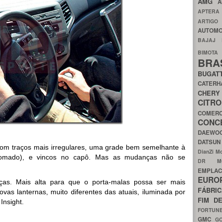
AMG
A
APTER
ARTIG
AUTOMO
BAJAJ
BIMOT
BRA
BUGAT
CATER
CH
CIT
COMER
CON
DAEW
DATSU
 com traços mais irregulares, uma grade bem semelhante à
DianZi M
cromado), e vincos no capô. Mas as mudanças não se
DR 
EMPL
EURO
nças. Mais alta para que o porta-malas possa ser mais
FÁBRI
vas lanternas, muito diferentes das atuais, iluminada por
FIM D
Insight.
FORTUN
GMC
G