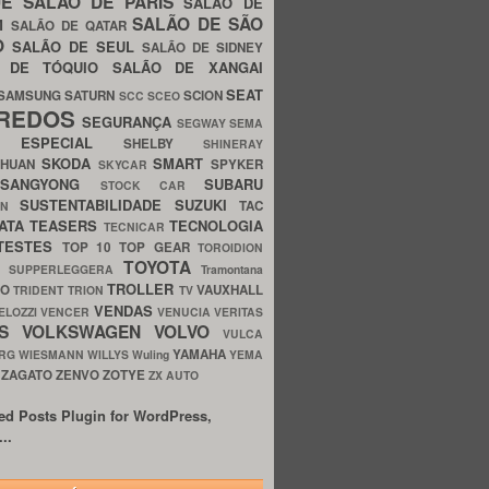
UE
SALÃO DE PARIS
SALÃO DE
SALÃO DE SÃO
IM
SALÃO DE QATAR
O
SALÃO DE SEUL
SALÃO DE SIDNEY
O DE TÓQUIO
SALÃO DE XANGAI
SEAT
SAMSUNG
SATURN
SCION
SCC
SCEO
REDOS
SEGURANÇA
SEGWAY
SEMA
E ESPECIAL
SHELBY
SHINERAY
SKODA
SMART
GHUAN
SPYKER
SKYCAR
SSANGYONG
SUBARU
STOCK CAR
SUSTENTABILIDADE
SUZUKI
TAC
WN
ATA
TEASERS
TECNOLOGIA
TECNICAR
TESTES
TOP 10
TOP GEAR
TOROIDION
TOYOTA
G SUPPERLEGGERA
Tramontana
TROLLER
TO
VAUXHALL
TRIDENT
TRION
TV
VENDAS
ELOZZI
VENCER
VENUCIA
VERITAS
OS
VOLKSWAGEN
VOLVO
VULCA
YAMAHA
URG
WIESMANN
WILLYS
Wuling
YEMA
ZAGATO
ZENVO
ZOTYE
O
ZX AUTO