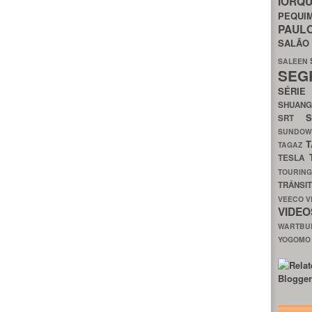
IORQ
PEQU
PAUL
SALÃ
SALEEN
SEG
SÉRI
SHUAN
SRT
SUNDO
T
TAGAZ
TESLA
TOURIN
TRÂNSI
VEECO
V
VIDE
WARTB
YOGOM