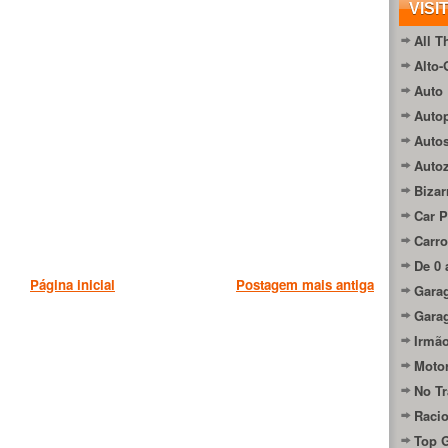
VISI
All T
Alto-
Auto 
Autop
Auto
Auto
Bizar
Car P
Carro
De 0 
Página inicial
Postagem mais antiga
Gara
Gara
Irmão
Moto
No Tr
Raci
Top 