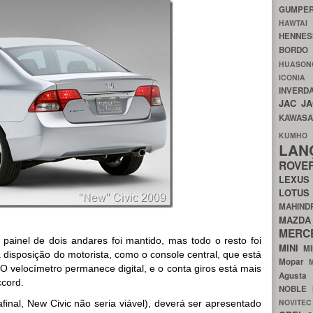
GUMP
HAWTA
HENNE
BORDO
HUASO
ICON
INVERD
JAC
J
KAWAS
KU
LA
ROV
LEXU
LOTU
MAHIN
MA
MERC
 painel de dois andares foi mantido, mas todo o resto foi
MINI
M
 disposição do motorista, como o console central, que está
Mopar
O velocímetro permanece digital, e o conta giros está mais
Agust
ccord.
NOBLE
NOVITE
inal, New Civic não seria viável), deverá ser apresentado