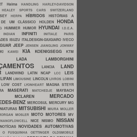
ERT
Haima
HANDLING
HARLEY-DAVIDSON
I
HEALEY SPORTS CARS SWITZERLAND
HÍBRIDOS
SSEY
HISTÓRIAS A
HERPA
HONDA
 DE UM CLÁSSICO
HOLDEN
HYUNDAI
HUMMER
HUMOR
NG
I.D.E.A.
INFINITI
IA
INDIAN
INITIALE PARIS
ADES
ISUZU
ITALDESIGN-GIUGIARO
IVECO
AGUAR
JEEP
JENSEN
JIANGLING
JONWAY
KIA
KOENIGSEGG
AKI
KTM
KAWEI
LADA
LAMBORGHINI
MHO
NÇAMENTOS
LAND
LANCIA
ER
LEIS
LANDWIND
LATIN NCAP
LCC
S
LIFAN
LINCOLN
LIMOUSINE
LIVROS
LOBINI
S
LOW COST
MAGNA STEYR
LYONHEART
MASERATI
DRA
MAYBACH
MATCHEDJE
MERCADO
ZDA
MCLAREN
EDES-BENZ
MERCOSUL
MERCURY
MG
MITSUBISHI
INIATURAS
MIURA
MOLLER
MOTO
MOTORES
MV
MORGAN
MOSLER
NISSAN
a
NICE
NISMO
NANOFLOWCELL
NOVIDADES AUTOMOTIVAS
NOTÍCIAS
C
O FUSQUINHA
OETTINGER
OLDSMOBILE