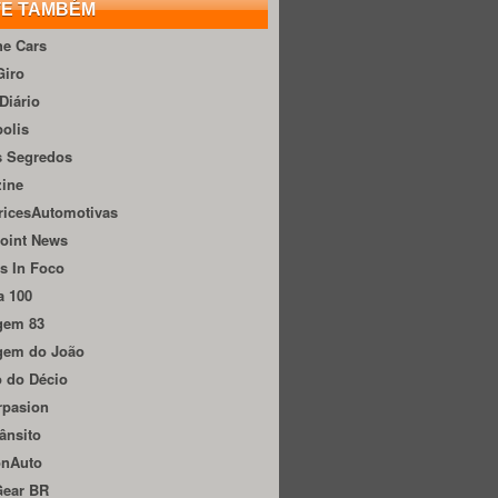
TE TAMBÉM
he Cars
Giro
Diário
olis
s Segredos
zine
ricesAutomotivas
oint News
s In Foco
a 100
gem 83
gem do João
 do Décio
rpasion
ânsito
onAuto
Gear BR