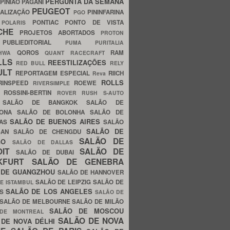
PERGUNTA DA SEMANA
PINIÃO
PAGANI
PEUGEOT
ALIZAÇÃO
PININFARINA
PGO
S
PONTIAC
PONTO DE VISTA
POLARIS
SCHE
PROJETOS ABORTADOS
PROTON
A
PUBLIEDITORIAL
PUMA
PURITALIA
QOROS
RAM
GHWA
QUANT
RACECRAFT
LLS
REESTILIZAÇÕES
RED BULL
RELY
ULT
REPORTAGEM ESPECIAL
RIICH
Reva
ROLLS
RINSPEED
ROEWE
RIVERSIMPLE
E
ROSSINI-BERTIN
ROVER
RUSH
S-AUTO
B
SALÃO DE BANGKOK
SALÃO DE
LONA
SALÃO DE BOLONHA
SALÃO DE
SALÃO DE BUENOS AIRES
LAS
SALÃO
SALÃO DE
SAN
SALÃO DE CHENGDU
SALÃO DE
AGO
SALÃO DE DALLAS
OIT
SALÃO DE
SALÃO DE DUBAI
NKFURT
SALÃO DE GENEBRA
 DE GUANGZHOU
SALÃO DE HANNOVER
SALÃO DE LEIPZIG
SALÃO DE
E ISTAMBUL
SALÃO DE LOS ANGELES
ES
SALÃO DE
SALÃO DE MELBOURNE
SALÃO DE MILÃO
SALÃO DE MOSCOU
 DE MONTREAL
SALÃO DE NOVA
 DE NOVA DÉLHI