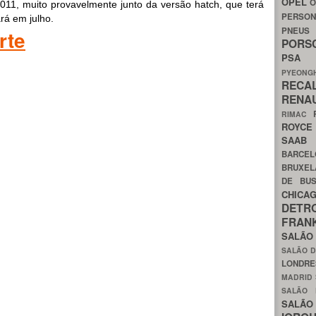
OPEL
O
2011, muito provavelmente junto da versão hatch, que terá
PERSON
ará em julho.
PNEU
rte
POR
PS
PYEON
RECA
RENA
RIMAC
ROYC
SAA
BARCE
BRUXE
DE BU
CHIC
DETR
FRA
SALÃO
SALÃO D
LONDR
MADRID
SALÃO
SALÃO