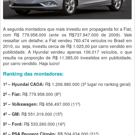
A segunda montadora que mais investiu em propaganda foi a Fiat,
com R$ 779.958.000 (ante os R$737.947.000 de 2009). Vale
ressaltar um detalhe: a Fiat vendeu 760.474 veículos no Brasil em
2010, ou seja, investiu cerca de R$ 1.025,00 por carro vendido em
publicidade. A Hyundai vendeu apenas 106.017 veículos, o que
resulta na proporção de R$ 11.385,00 investidos em publicidade,
por carro vendido. Haja lucro!
Ranking das montadoras:
1º – Hyundai CAOA:
R$ 1.206.980.000 (3º lugar no ranking geral)
2º – Fiat:
R$ 779.958.000 (8º)
3º – Volkswagen:
R$ 656.497.000 (11º)
4º – GM:
R$ 551.319.000 (15º)
5º – Ford:
R$ 533.260.000 (16º)
6º – PSA Peugeot Citroën:
R$ 504.634.000 (21º)