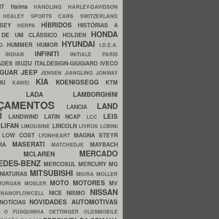
ERT
Haima
HANDLING
HARLEY-DAVIDSON
I
HEALEY SPORTS CARS SWITZERLAND
HÍBRIDOS
SSEY
HISTÓRIAS A
HERPA
HONDA
 DE UM CLÁSSICO
HOLDEN
HYUNDAI
HUMMER
HUMOR
NG
I.D.E.A.
INFINITI
IA
INDIAN
INITIALE PARIS
ADES
ISUZU
ITALDESIGN-GIUGIARO
IVECO
AGUAR
JEEP
JENSEN
JIANGLING
JONWAY
KIA
KOENIGSEGG
AKI
KTM
KAWEI
LADA
LAMBORGHINI
MHO
NÇAMENTOS
LAND
LANCIA
ER
LEIS
LANDWIND
LATIN NCAP
LCC
S
LIFAN
LINCOLN
LIMOUSINE
LIVROS
LOBINI
S
LOW COST
MAGNA STEYR
LYONHEART
MASERATI
DRA
MAYBACH
MATCHEDJE
MERCADO
ZDA
MCLAREN
EDES-BENZ
MERCOSUL
MERCURY
MG
MITSUBISHI
INIATURAS
MIURA
MOLLER
MOTO
MOTORES
MV
MORGAN
MOSLER
NISSAN
a
NICE
NISMO
NANOFLOWCELL
NOVIDADES AUTOMOTIVAS
NOTÍCIAS
C
O FUSQUINHA
OETTINGER
OLDSMOBILE