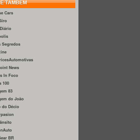
TE TAMBÉM
he Cars
Giro
Diário
olis
s Segredos
zine
ricesAutomotivas
oint News
s In Foco
a 100
gem 83
gem do João
 do Décio
rpasion
ânsito
onAuto
Gear BR