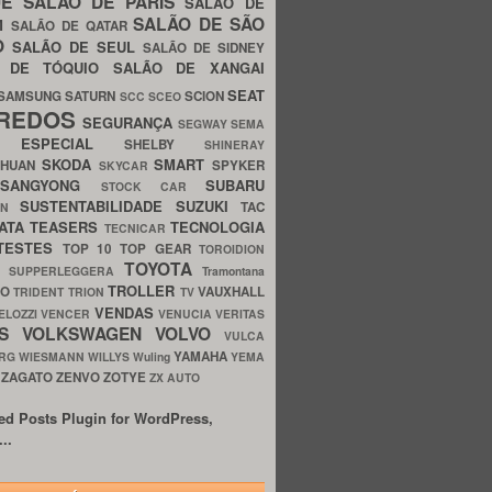
UE
SALÃO DE PARIS
SALÃO DE
SALÃO DE SÃO
IM
SALÃO DE QATAR
O
SALÃO DE SEUL
SALÃO DE SIDNEY
O DE TÓQUIO
SALÃO DE XANGAI
SEAT
SAMSUNG
SATURN
SCION
SCC
SCEO
REDOS
SEGURANÇA
SEGWAY
SEMA
E ESPECIAL
SHELBY
SHINERAY
SKODA
SMART
GHUAN
SPYKER
SKYCAR
SSANGYONG
SUBARU
STOCK CAR
SUSTENTABILIDADE
SUZUKI
TAC
WN
ATA
TEASERS
TECNOLOGIA
TECNICAR
TESTES
TOP 10
TOP GEAR
TOROIDION
TOYOTA
G SUPPERLEGGERA
Tramontana
TROLLER
TO
VAUXHALL
TRIDENT
TRION
TV
VENDAS
ELOZZI
VENCER
VENUCIA
VERITAS
OS
VOLKSWAGEN
VOLVO
VULCA
YAMAHA
URG
WIESMANN
WILLYS
Wuling
YEMA
ZAGATO
ZENVO
ZOTYE
O
ZX AUTO