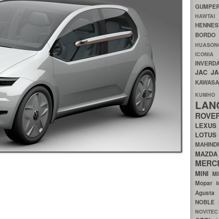
GUMP
HAWTA
HENNE
BORDO
HUASO
ICON
INVERD
JAC
J
KAWAS
KU
LA
ROV
LEXU
LOTU
MAHIN
MA
MERC
MINI
M
Mopar
Agust
NOBLE
NOVITE