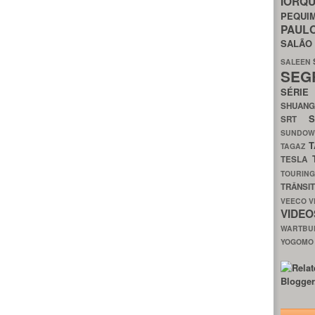
IORQ
PEQU
PAUL
SALÃ
SALEEN
SEG
SÉRI
SHUAN
SRT
SUNDO
T
TAGAZ
TESLA
TOURIN
TRÂNSI
VEECO
V
VIDE
WARTB
YOGOM