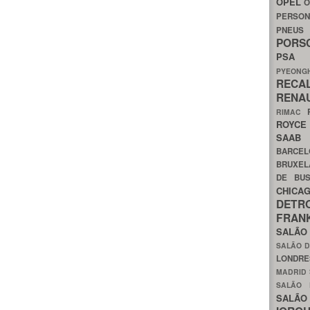
OPEL
O
PERSON
PNEU
POR
PS
PYEON
RECA
RENA
RIMAC
ROYC
SAA
BARCE
BRUXE
DE BU
CHIC
DETR
FRA
SALÃO
SALÃO D
LONDR
MADRID
SALÃO
SALÃO