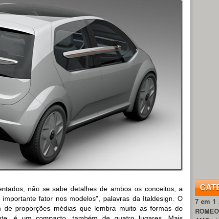
CAT
ntados, não se sabe detalhes de ambos os conceitos, a
 importante fator nos modelos”, palavras da Italdesign. O
7 em 1
ch de proporções médias que lembra muito as formas do
ROME
nte, é um compacto, também de quatro lugares. Mais