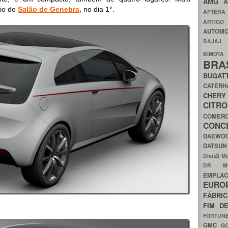
AMG
A
cio do
Salão de Genebra
, no dia 1°.
APTER
ARTIG
AUTOMO
BAJAJ
BIMOT
BRA
BUGAT
CATER
CH
CIT
COMER
CON
DAEW
DATSU
DianZi M
DR 
EMPL
EURO
FÁBRI
FIM D
FORTUN
GMC
G