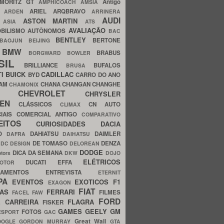
MORITZ GT
Antigo
AMPHICOACH
AMSIA
ARIEL
ARQBRAVO
A
ARDEN
ARRINERA
AUDI
ASTON MARTIN
O
ASIA
ATS
AVALIAÇÃO
BILISMO
AUTÔNOMOS
BAC
BENTLEY
BERTONE
BAOJUN
BEIJING
BMW
BRABUS
A
BORGWARD
BOWLER
SIL
BRILLIANCE
BUFALOS
BRUSA
TI
BUICK
CADILLAC
BYD
CARRO DO ANO
HAM
CHANA
CHANGAN
CHANGHE
CHAMONIX
CHEVROLET
ERY
CHRYSLER
ROEN
CLÁSSICOS
CN AUTO
CLIMAX
CIAIS
COMERCIAL ANTIGO
COMPARATIVO
CEITOS
CURIOSIDADES
DACIA
OO
DAHIATSU
DAIMLER
DAFRA
DAIHATSU
N
DE TOMASO
DENZA
DC DESIGN
DELOREAN
DODGE
DICA DA SEMANA
otors
DKW
DOJO
ELÉTRICOS
DUCATI
EFFA
MOTOR
ACAMENTOS
ENTREVISTA
ETERNIT
PA
EVENTOS
EXOTICOS
F1
EXAGON
FIAT
CAS
FERRARI
FILMES
FACEL
FAW
FORD
E CARREIRA
FLAGRA
FISKER
GAMES
GEELY
GM
FOTOS
ESPORT
GAC
Great Wall
OOGLE
GORDON MURRAY
GTA