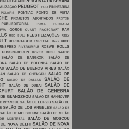
PERGUNTA DA SEMANA
PINIÃO
PAGANI
PEUGEOT
ALIZAÇÃO
PININFARINA
PGO
S
PONTIAC
PONTO DE VISTA
POLARIS
SCHE
PROJETOS ABORTADOS
PROTON
A
PUBLIEDITORIAL
PUMA
PURITALIA
QOROS
RAM
GHWA
QUANT
RACECRAFT
LLS
REESTILIZAÇÕES
RED BULL
RELY
ULT
REPORTAGEM ESPECIAL
RIICH
Reva
ROLLS
RINSPEED
ROEWE
RIVERSIMPLE
E
ROSSINI-BERTIN
ROVER
RUSH
S-AUTO
B
SALÃO DE BANGKOK
SALÃO DE
LONA
SALÃO DE BOLONHA
SALÃO DE
SALÃO DE BUENOS AIRES
LAS
SALÃO
SALÃO DE
SAN
SALÃO DE CHENGDU
SALÃO DE
AGO
SALÃO DE DALLAS
OIT
SALÃO DE
SALÃO DE DUBAI
NKFURT
SALÃO DE GENEBRA
 DE GUANGZHOU
SALÃO DE HANNOVER
SALÃO DE LEIPZIG
SALÃO DE
E ISTAMBUL
SALÃO DE LOS ANGELES
ES
SALÃO DE
SALÃO DE MELBOURNE
SALÃO DE MILÃO
SALÃO DE MOSCOU
 DE MONTREAL
SALÃO DE NOVA
 DE NOVA DÉLHI