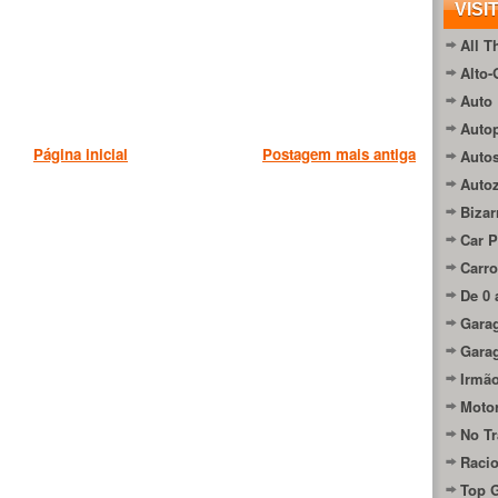
VISI
All T
Alto-
Auto 
Autop
Página inicial
Postagem mais antiga
Auto
Auto
Bizar
Car P
Carro
De 0 
Gara
Gara
Irmão
Moto
No Tr
Raci
Top 