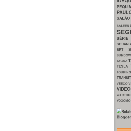
IORQ
PEQU
PAUL
SALÃ
SALEEN
SEG
SÉRI
SHUAN
SRT
SUNDO
T
TAGAZ
TESLA
TOURIN
TRÂNSI
VEECO
V
VIDE
WARTB
YOGOM