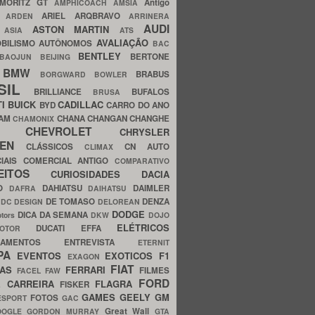
MORITZ GT
Antigo
AMPHICOACH
AMSIA
ARIEL
ARQBRAVO
A
ARDEN
ARRINERA
AUDI
ASTON MARTIN
O
ASIA
ATS
AVALIAÇÃO
BILISMO
AUTÔNOMOS
BAC
BENTLEY
BERTONE
BAOJUN
BEIJING
BMW
BRABUS
A
BORGWARD
BOWLER
SIL
BRILLIANCE
BUFALOS
BRUSA
TI
BUICK
CADILLAC
BYD
CARRO DO ANO
HAM
CHANA
CHANGAN
CHANGHE
CHAMONIX
CHEVROLET
ERY
CHRYSLER
ROEN
CLÁSSICOS
CN AUTO
CLIMAX
CIAIS
COMERCIAL ANTIGO
COMPARATIVO
CEITOS
CURIOSIDADES
DACIA
OO
DAHIATSU
DAIMLER
DAFRA
DAIHATSU
N
DE TOMASO
DENZA
DC DESIGN
DELOREAN
DODGE
DICA DA SEMANA
otors
DKW
DOJO
ELÉTRICOS
DUCATI
EFFA
MOTOR
ACAMENTOS
ENTREVISTA
ETERNIT
PA
EVENTOS
EXOTICOS
F1
EXAGON
FIAT
CAS
FERRARI
FILMES
FACEL
FAW
FORD
E CARREIRA
FLAGRA
FISKER
GAMES
GEELY
GM
FOTOS
ESPORT
GAC
Great Wall
OOGLE
GORDON MURRAY
GTA