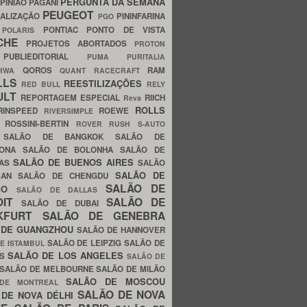
PERGUNTA DA SEMANA
PINIÃO
PAGANI
PEUGEOT
ALIZAÇÃO
PININFARINA
PGO
S
PONTIAC
PONTO DE VISTA
POLARIS
SCHE
PROJETOS ABORTADOS
PROTON
A
PUBLIEDITORIAL
PUMA
PURITALIA
QOROS
RAM
GHWA
QUANT
RACECRAFT
LLS
REESTILIZAÇÕES
RED BULL
RELY
ULT
REPORTAGEM ESPECIAL
RIICH
Reva
ROLLS
RINSPEED
ROEWE
RIVERSIMPLE
E
ROSSINI-BERTIN
ROVER
RUSH
S-AUTO
B
SALÃO DE BANGKOK
SALÃO DE
LONA
SALÃO DE BOLONHA
SALÃO DE
SALÃO DE BUENOS AIRES
LAS
SALÃO
SALÃO DE
SAN
SALÃO DE CHENGDU
SALÃO DE
AGO
SALÃO DE DALLAS
OIT
SALÃO DE
SALÃO DE DUBAI
NKFURT
SALÃO DE GENEBRA
 DE GUANGZHOU
SALÃO DE HANNOVER
SALÃO DE LEIPZIG
SALÃO DE
E ISTAMBUL
SALÃO DE LOS ANGELES
ES
SALÃO DE
SALÃO DE MELBOURNE
SALÃO DE MILÃO
SALÃO DE MOSCOU
 DE MONTREAL
SALÃO DE NOVA
 DE NOVA DÉLHI