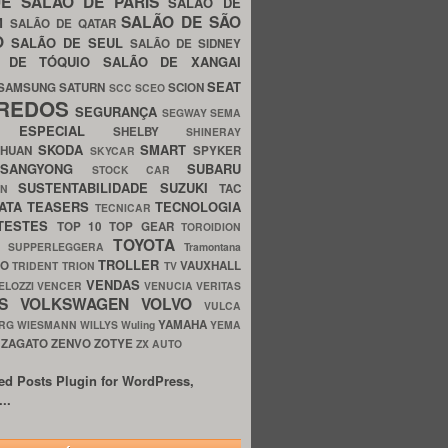
UE
SALÃO DE PARIS
SALÃO DE
SALÃO DE SÃO
IM
SALÃO DE QATAR
O
SALÃO DE SEUL
SALÃO DE SIDNEY
O DE TÓQUIO
SALÃO DE XANGAI
SEAT
SAMSUNG
SATURN
SCION
SCC
SCEO
REDOS
SEGURANÇA
SEGWAY
SEMA
E ESPECIAL
SHELBY
SHINERAY
SKODA
SMART
GHUAN
SPYKER
SKYCAR
SSANGYONG
SUBARU
STOCK CAR
SUSTENTABILIDADE
SUZUKI
TAC
WN
ATA
TEASERS
TECNOLOGIA
TECNICAR
TESTES
TOP 10
TOP GEAR
TOROIDION
TOYOTA
G SUPPERLEGGERA
Tramontana
TROLLER
TO
VAUXHALL
TRIDENT
TRION
TV
VENDAS
ELOZZI
VENCER
VENUCIA
VERITAS
OS
VOLKSWAGEN
VOLVO
VULCA
YAMAHA
URG
WIESMANN
WILLYS
Wuling
YEMA
ZAGATO
ZENVO
ZOTYE
O
ZX AUTO