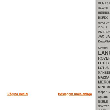
GUMP
HAWTA
HENNE
BORDO
HUASO
ICON
INVERD
JAC
J
KAWAS
KU
LA
ROV
LEXU
LOTU
MAHIN
MA
MERC
MINI
M
Mopar
Página inicial
Postagem mais antiga
Agust
NOBLE
NOVITE