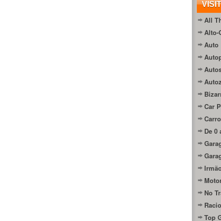
VISI
All T
Alto-
Auto 
Autop
Auto
Auto
Bizar
Car P
Carro
De 0 
Gara
Gara
Irmão
Moto
No Tr
Raci
Top 