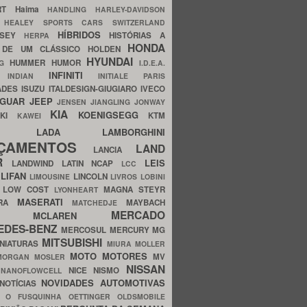
ERT
Haima
HANDLING
HARLEY-DAVIDSON
I
HEALEY SPORTS CARS SWITZERLAND
HÍBRIDOS
SSEY
HISTÓRIAS A
HERPA
HONDA
 DE UM CLÁSSICO
HOLDEN
HYUNDAI
HUMMER
HUMOR
NG
I.D.E.A.
INFINITI
IA
INDIAN
INITIALE PARIS
ADES
ISUZU
ITALDESIGN-GIUGIARO
IVECO
AGUAR
JEEP
JENSEN
JIANGLING
JONWAY
KIA
KOENIGSEGG
AKI
KTM
KAWEI
LADA
LAMBORGHINI
MHO
NÇAMENTOS
LAND
LANCIA
ER
LEIS
LANDWIND
LATIN NCAP
LCC
S
LIFAN
LINCOLN
LIMOUSINE
LIVROS
LOBINI
S
LOW COST
MAGNA STEYR
LYONHEART
MASERATI
DRA
MAYBACH
MATCHEDJE
MERCADO
ZDA
MCLAREN
EDES-BENZ
MERCOSUL
MERCURY
MG
MITSUBISHI
INIATURAS
MIURA
MOLLER
MOTO
MOTORES
MV
MORGAN
MOSLER
NISSAN
a
NICE
NISMO
NANOFLOWCELL
NOVIDADES AUTOMOTIVAS
NOTÍCIAS
C
O FUSQUINHA
OETTINGER
OLDSMOBILE