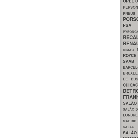
OPEL
O
PERSON
PNEU
POR
PS
PYEON
RECA
RENA
RIMAC
ROYC
SAA
BARCE
BRUXE
DE BU
CHIC
DETR
FRA
SALÃO
SALÃO D
LONDR
MADRID
SALÃO
SALÃO