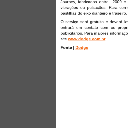
Journey, fabricados entre 2009 e
vibrações ou pulsações. Para corri
pastilhas do eixo dianteiro e traseiro.
O serviço será gratuito e deverá l
entrará em contato com os propri
publicitários. Para maiores informaç
site
www.dodge.com.br
.
Fonte |
Dodge