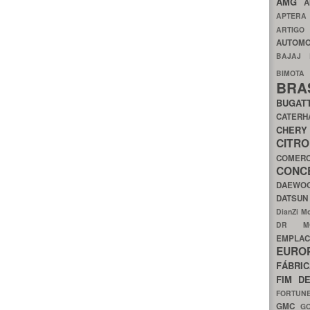
AMG
A
APTER
ARTIG
AUTOMO
BAJAJ
BIMOT
BRA
BUGAT
CATER
CH
CIT
COMER
CON
DAEW
DATSU
DianZi M
DR 
EMPL
EURO
FÁBRI
FIM D
FORTUN
GMC
G