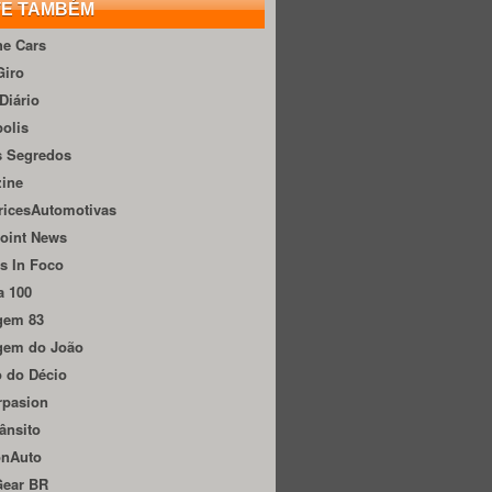
TE TAMBÉM
he Cars
Giro
Diário
olis
s Segredos
zine
ricesAutomotivas
oint News
s In Foco
a 100
gem 83
gem do João
 do Décio
rpasion
ânsito
onAuto
Gear BR