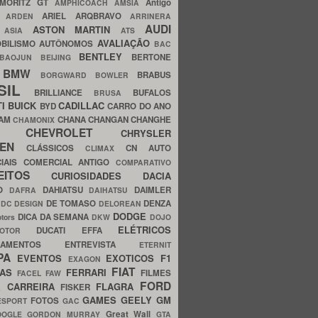
MORITZ GT
Antigo
AMPHICOACH
AMSIA
ARIEL
ARQBRAVO
A
ARDEN
ARRINERA
AUDI
ASTON MARTIN
O
ASIA
ATS
AVALIAÇÃO
BILISMO
AUTÔNOMOS
BAC
BENTLEY
BERTONE
BAOJUN
BEIJING
BMW
BRABUS
A
BORGWARD
BOWLER
SIL
BRILLIANCE
BUFALOS
BRUSA
TI
BUICK
CADILLAC
BYD
CARRO DO ANO
HAM
CHANA
CHANGAN
CHANGHE
CHAMONIX
CHEVROLET
ERY
CHRYSLER
ROEN
CLÁSSICOS
CN AUTO
CLIMAX
CIAIS
COMERCIAL ANTIGO
COMPARATIVO
CEITOS
CURIOSIDADES
DACIA
OO
DAHIATSU
DAIMLER
DAFRA
DAIHATSU
N
DE TOMASO
DENZA
DC DESIGN
DELOREAN
DODGE
DICA DA SEMANA
otors
DKW
DOJO
ELÉTRICOS
DUCATI
EFFA
MOTOR
ACAMENTOS
ENTREVISTA
ETERNIT
PA
EVENTOS
EXOTICOS
F1
EXAGON
FIAT
CAS
FERRARI
FILMES
FACEL
FAW
FORD
E CARREIRA
FLAGRA
FISKER
GAMES
GEELY
GM
FOTOS
ESPORT
GAC
Great Wall
OOGLE
GORDON MURRAY
GTA