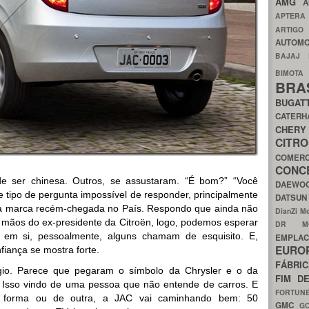
AMG
A
APTER
ARTIG
AUTOMO
BAJAJ
BIMOT
BRA
BUGAT
CATER
CH
CIT
COMER
CON
de ser chinesa. Outros, se assustaram. “É bom?” “Você
DAEW
e tipo de pergunta impossível de responder, principalmente
DATSU
a marca recém-chegada no País. Respondo que ainda não
DianZi M
 mãos do ex-presidente da Citroën, logo, podemos esperar
DR 
o em si, pessoalmente, alguns chamam de esquisito. E,
EMPL
EURO
fiança se mostra forte.
FÁBRI
io. Parece que pegaram o símbolo da Chrysler e o da
FIM D
Isso vindo de uma pessoa que não entende de carros. E
FORTUN
 forma ou de outra, a JAC vai caminhando bem: 50
GMC
G