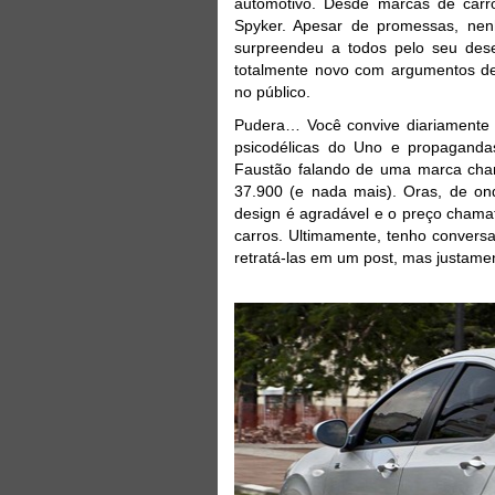
automotivo. Desde marcas de carr
Spyker. Apesar de promessas, ne
surpreendeu a todos pelo seu de
totalmente novo com argumentos de
no público.
Pudera… Você convive diariamente
psicodélicas do Uno e propaganda
Faustão falando de uma marca cha
37.900 (e nada mais). Oras, de on
design é agradável e o preço cham
carros. Ultimamente, tenho convers
retratá-las em um post, mas justame