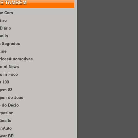
TE TAMBÉM
he Cars
Giro
Diário
olis
s Segredos
zine
ricesAutomotivas
oint News
s In Foco
a 100
gem 83
gem do João
 do Décio
rpasion
ânsito
onAuto
Gear BR