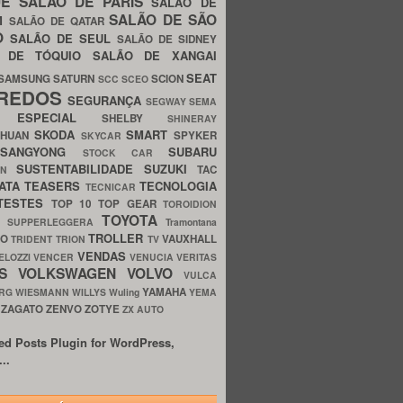
UE
SALÃO DE PARIS
SALÃO DE
SALÃO DE SÃO
IM
SALÃO DE QATAR
O
SALÃO DE SEUL
SALÃO DE SIDNEY
O DE TÓQUIO
SALÃO DE XANGAI
SEAT
SAMSUNG
SATURN
SCION
SCC
SCEO
REDOS
SEGURANÇA
SEGWAY
SEMA
E ESPECIAL
SHELBY
SHINERAY
SKODA
SMART
GHUAN
SPYKER
SKYCAR
SSANGYONG
SUBARU
STOCK CAR
SUSTENTABILIDADE
SUZUKI
TAC
WN
ATA
TEASERS
TECNOLOGIA
TECNICAR
TESTES
TOP 10
TOP GEAR
TOROIDION
TOYOTA
G SUPPERLEGGERA
Tramontana
TROLLER
TO
VAUXHALL
TRIDENT
TRION
TV
VENDAS
ELOZZI
VENCER
VENUCIA
VERITAS
OS
VOLKSWAGEN
VOLVO
VULCA
YAMAHA
URG
WIESMANN
WILLYS
Wuling
YEMA
ZAGATO
ZENVO
ZOTYE
O
ZX AUTO