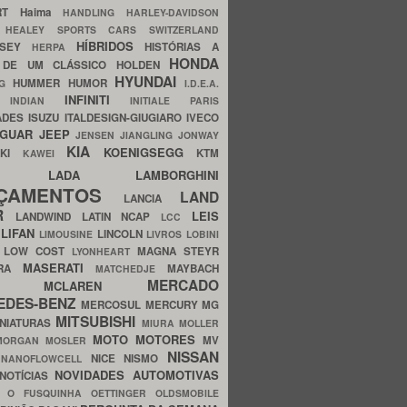
ERT
Haima
HANDLING
HARLEY-DAVIDSON
I
HEALEY SPORTS CARS SWITZERLAND
HÍBRIDOS
SSEY
HISTÓRIAS A
HERPA
HONDA
 DE UM CLÁSSICO
HOLDEN
HYUNDAI
HUMMER
HUMOR
NG
I.D.E.A.
INFINITI
IA
INDIAN
INITIALE PARIS
ADES
ISUZU
ITALDESIGN-GIUGIARO
IVECO
AGUAR
JEEP
JENSEN
JIANGLING
JONWAY
KIA
KOENIGSEGG
AKI
KTM
KAWEI
LADA
LAMBORGHINI
MHO
NÇAMENTOS
LAND
LANCIA
ER
LEIS
LANDWIND
LATIN NCAP
LCC
S
LIFAN
LINCOLN
LIMOUSINE
LIVROS
LOBINI
S
LOW COST
MAGNA STEYR
LYONHEART
MASERATI
DRA
MAYBACH
MATCHEDJE
MERCADO
ZDA
MCLAREN
EDES-BENZ
MERCOSUL
MERCURY
MG
MITSUBISHI
INIATURAS
MIURA
MOLLER
MOTO
MOTORES
MV
MORGAN
MOSLER
NISSAN
a
NICE
NISMO
NANOFLOWCELL
NOVIDADES AUTOMOTIVAS
NOTÍCIAS
C
O FUSQUINHA
OETTINGER
OLDSMOBILE