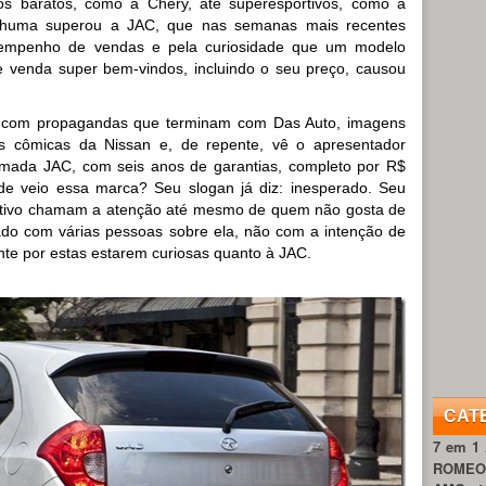
os baratos, como a Chery, até superesportivos, como a
nhuma superou a JAC, que nas semanas mais recentes
sempenho de vendas e pela curiosidade que um modelo
 venda super bem-vindos, incluindo o seu preço, causou
 com propagandas que terminam com Das Auto, imagens
s cômicas da Nissan e, de repente, vê o apresentador
mada JAC, com seis anos de garantias, completo por R$
de veio essa marca? Seu slogan já diz: inesperado. Seu
ativo chamam a atenção até mesmo de quem não gosta de
ado com várias pessoas sobre ela, não com a intenção de
nte por estas estarem curiosas quanto à JAC.
CAT
7 em 1
ROME