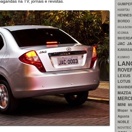
agandas na TV, jornais e revistas.
GUMP
HAWTA
HENNE
BORDO
HUASO
ICON
INVERD
JAC
J
KAWAS
KU
LA
ROV
LEXU
LOTU
MAHIN
MA
MERC
MINI
M
Mopar
Agust
NOBLE
NOVITE