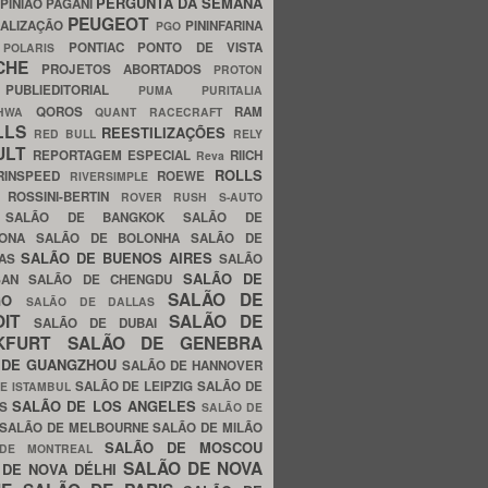
PERGUNTA DA SEMANA
PINIÃO
PAGANI
PEUGEOT
ALIZAÇÃO
PININFARINA
PGO
S
PONTIAC
PONTO DE VISTA
POLARIS
SCHE
PROJETOS ABORTADOS
PROTON
A
PUBLIEDITORIAL
PUMA
PURITALIA
QOROS
RAM
GHWA
QUANT
RACECRAFT
LLS
REESTILIZAÇÕES
RED BULL
RELY
ULT
REPORTAGEM ESPECIAL
RIICH
Reva
ROLLS
RINSPEED
ROEWE
RIVERSIMPLE
E
ROSSINI-BERTIN
ROVER
RUSH
S-AUTO
B
SALÃO DE BANGKOK
SALÃO DE
LONA
SALÃO DE BOLONHA
SALÃO DE
SALÃO DE BUENOS AIRES
LAS
SALÃO
SALÃO DE
SAN
SALÃO DE CHENGDU
SALÃO DE
AGO
SALÃO DE DALLAS
OIT
SALÃO DE
SALÃO DE DUBAI
NKFURT
SALÃO DE GENEBRA
 DE GUANGZHOU
SALÃO DE HANNOVER
SALÃO DE LEIPZIG
SALÃO DE
E ISTAMBUL
SALÃO DE LOS ANGELES
ES
SALÃO DE
SALÃO DE MELBOURNE
SALÃO DE MILÃO
SALÃO DE MOSCOU
 DE MONTREAL
SALÃO DE NOVA
 DE NOVA DÉLHI