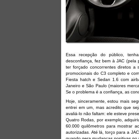
Essa recepção do público, tenha
desconfiança, fez bem à JAC (pela p
ter forçado concorrentes diretos a
promocionais do C3 completo e com
Fiesta hatch e Sedan 1.6 com air
Janeiro e São Paulo (maiores merca
Se o problema é a confiança, as co
Hoje, sinceramente, estou mais se
entrei em um, mas acredito que sej
avaliá-lo não faltam: ele esteve prese
Quatro Rodas, por exemplo, adquiri
60.000 quilômetros para mostrar a
autorizadas. Até lá, torço para a J
quando gera mudanças positivas no