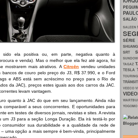
IORQ
PEQU
PAUL
SALÃ
SALEEN
SEG
SÉRI
SHUAN
SRT
 sido ela positiva ou, em parte, negativa quanto à
SUNDO
rocura e venda). Mas o melhor que ela fez até agora, foi
T
TAGAZ
 se mostrarem mais atrativos. A
Citroën
vendeu unidades
TESLA
 bancos de couro pelo preço do J3, R$ 37.990, e o Ford
TOURIN
bags e ABS está sem acréscimo no preço para o Rio de
TRÂNSI
dos da JAC), preços estes iguais aos dos carros da JAC.
VEECO
V
ncorrentes levam vantagem.
VIDE
WARTB
guro quanto à JAC do que em seu lançamento. Ainda não
YOGOM
a comparável a seus concorrentes. E oportunidades para
nte em testes de diversos jornais, revistas e sites. A revista
u um J3 para a seção Longa Duração. Ela irá testá-lo por
o consumidor sua durabilidade e a qualidade da rede de
AC – uma opção a mais sempre é bem-vinda, principalmente
 mercado.