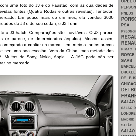
OPEL
O
 com uma foto do J3 e do Faustão, com as qualidades de
PERSON
vidas fontes (Quatro Rodas e outras revistas). Tentador,
PNEU
 mercado. Em pouco mais de um mês, ela vendeu 3000
POR
idades do J3 e de seu sedan, o J3 Turin.
PS
PYEON
nte o J3 hatch. Comparações são inevitáveis. O J3 parece
RECA
os (e parece, de determinados ângulos). Mesmo assim,
RENA
 começando a confiar na marca – em meio a tantos preços
RIMAC
e ser uma boa escolha. Vem da China, mas metade das
ROYC
. Muitas da Sony, Nokia, Apple… A JAC pode não ser
SAA
mar no mercado.
BARCE
BRUXE
DE BU
CHIC
DETR
FRA
SALÃO
SALÃO D
LONDR
MADRID
SALÃO
SALÃO