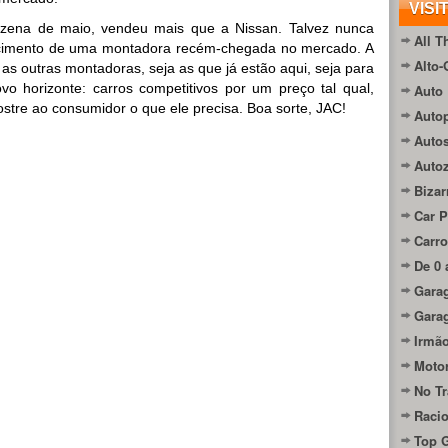
VISI
inzena de maio, vendeu mais que a Nissan. Talvez nunca
All T
scimento de uma montadora recém-chegada no mercado. A
Alto-
s outras montadoras, seja as que já estão aqui, seja para
 horizonte: carros competitivos por um preço tal qual,
Auto 
mostre ao consumidor o que ele precisa. Boa sorte, JAC!
Autop
Auto
Auto
Bizar
Car P
Carro
De 0 
Gara
Gara
Irmão
Moto
No Tr
Raci
Top 