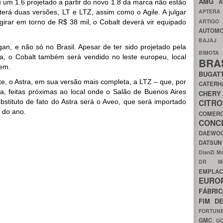
AMG
A
 um 1.6 projetado a partir do novo 1.8 da marca não estão
APTER
 terá duas versões, LT e LTZ, assim como o Agile. A julgar
ARTIG
á girar em torno de R$ 38 mil, o Cobalt deverá vir equipado
AUTOMO
BAJAJ
gan, e não só no Brasil. Apesar de ter sido projetado pela
BIMOT
a, o Cobalt também será vendido no leste europeu, local
BRA
bem.
BUGAT
te, o Astra, em sua versão mais completa, a LTZ – que, por
CATER
ima, feitas próximas ao local onde o Salão de Buenos Aires
CH
CIT
bstituto de fato do Astra será o Aveo, que será importado
 do ano.
COMER
CON
DAEW
DATSU
DianZi M
DR 
EMPL
EURO
FÁBRI
FIM D
FORTUN
GMC
G