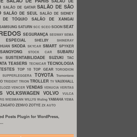
UE
SALÃO DE PARIS
SALÃO DE
SALÃO DE SÃO
IM
SALÃO DE QATAR
O
SALÃO DE SEUL
SALÃO DE SIDNEY
O DE TÓQUIO
SALÃO DE XANGAI
SEAT
SAMSUNG
SATURN
SCION
SCC
SCEO
REDOS
SEGURANÇA
SEGWAY
SEMA
E ESPECIAL
SHELBY
SHINERAY
SKODA
SMART
GHUAN
SPYKER
SKYCAR
SSANGYONG
SUBARU
STOCK CAR
SUSTENTABILIDADE
SUZUKI
TAC
WN
ATA
TEASERS
TECNOLOGIA
TECNICAR
TESTES
TOP 10
TOP GEAR
TOROIDION
TOYOTA
G SUPPERLEGGERA
Tramontana
TROLLER
TO
VAUXHALL
TRIDENT
TRION
TV
VENDAS
ELOZZI
VENCER
VENUCIA
VERITAS
OS
VOLKSWAGEN
VOLVO
VULCA
YAMAHA
URG
WIESMANN
WILLYS
Wuling
YEMA
ZAGATO
ZENVO
ZOTYE
O
ZX AUTO