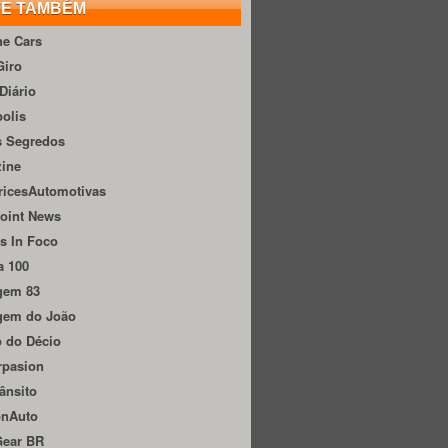
TE TAMBÉM
he Cars
Giro
Diário
olis
s Segredos
zine
ricesAutomotivas
oint News
s In Foco
a 100
gem 83
gem do João
 do Décio
rpasion
ânsito
onAuto
Gear BR