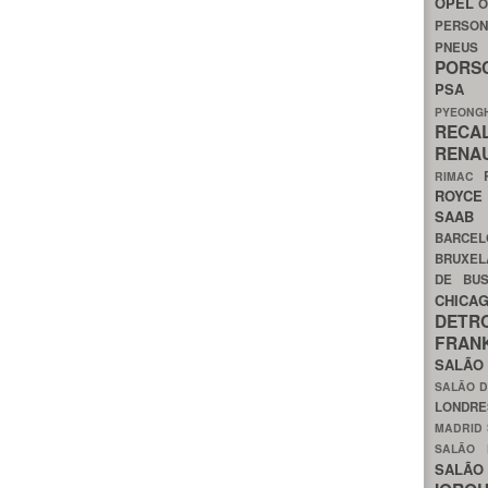
OPEL
O
PERSON
PNEU
POR
PS
PYEON
RECA
RENA
RIMAC
ROYC
SAA
BARCE
BRUXE
DE BU
CHIC
DETR
FRA
SALÃO
SALÃO D
LONDR
MADRID
SALÃO
SALÃO