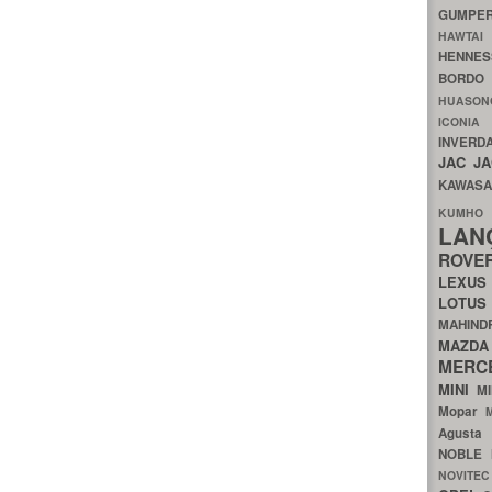
GUMP
HAWTA
HENNE
BORDO
HUASO
ICON
INVERD
JAC
J
KAWAS
KU
LA
ROV
LEXU
LOTU
MAHIN
MA
MERC
MINI
M
Mopar
Agust
NOBLE
NOVITE