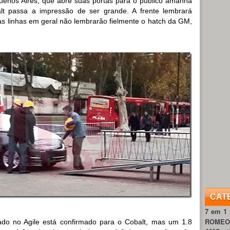
uenos Aires, que abre suas portas para o público amanhã
lt passa a impressão de ser grande. A frente lembrará
 as linhas em geral não lembrarão fielmente o hatch da GM,
CAT
7 em 1
ROME
ado no Agile está confirmado para o Cobalt, mas um 1.8