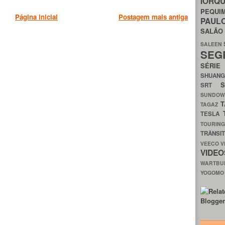
IORQ
PEQU
Página inicial
Postagem mais antiga
PAUL
SALÃ
SALEEN
SEG
SÉRI
SHUAN
SRT
SUNDO
T
TAGAZ
TESLA
TOURIN
TRÂNSI
VEECO
V
VIDE
WARTB
YOGOM