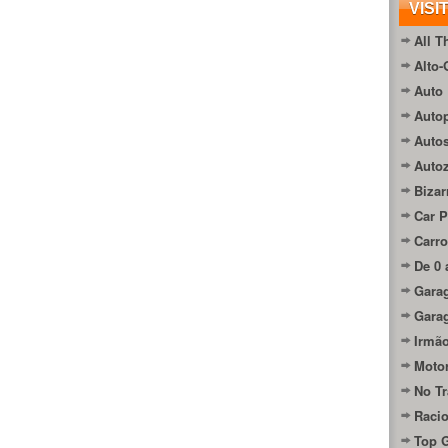
VISI
All T
Alto-
Auto 
Autop
Auto
Auto
Bizar
Car P
Carro
De 0 
Gara
Gara
Irmão
Moto
No Tr
Raci
Top 