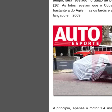
tempo, será revelado no Salão de B
(16). As fotos revelam que o Coba
bastante a do Agile, mas os faróis e
lançado em 2009.
A princípio, apenas o motor 1.4 us