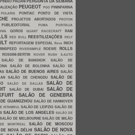
PERGUNTA DA SEMANA
PINIÃO
PAGANI
PEUGEOT
ALIZAÇÃO
PININFARINA
PGO
S
PONTIAC
PONTO DE VISTA
POLARIS
SCHE
PROJETOS ABORTADOS
PROTON
A
PUBLIEDITORIAL
PUMA
PURITALIA
QOROS
RAM
GHWA
QUANT
RACECRAFT
LLS
REESTILIZAÇÕES
RED BULL
RELY
ULT
REPORTAGEM ESPECIAL
RIICH
Reva
ROLLS
RINSPEED
ROEWE
RIVERSIMPLE
E
ROSSINI-BERTIN
ROVER
RUSH
S-AUTO
B
SALÃO DE BANGKOK
SALÃO DE
LONA
SALÃO DE BOLONHA
SALÃO DE
SALÃO DE BUENOS AIRES
LAS
SALÃO
SALÃO DE
SAN
SALÃO DE CHENGDU
SALÃO DE
AGO
SALÃO DE DALLAS
OIT
SALÃO DE
SALÃO DE DUBAI
NKFURT
SALÃO DE GENEBRA
 DE GUANGZHOU
SALÃO DE HANNOVER
SALÃO DE LEIPZIG
SALÃO DE
E ISTAMBUL
SALÃO DE LOS ANGELES
ES
SALÃO DE
SALÃO DE MELBOURNE
SALÃO DE MILÃO
SALÃO DE MOSCOU
 DE MONTREAL
SALÃO DE NOVA
 DE NOVA DÉLHI