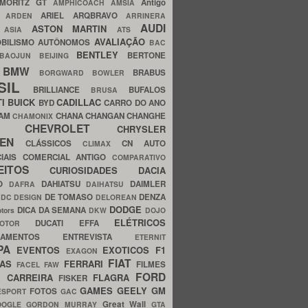
MORITZ GT
Antigo
AMPHICOACH
AMSIA
ARIEL
ARQBRAVO
A
ARDEN
ARRINERA
AUDI
ASTON MARTIN
O
ASIA
ATS
AVALIAÇÃO
BILISMO
AUTÔNOMOS
BAC
BENTLEY
BERTONE
BAOJUN
BEIJING
BMW
BRABUS
A
BORGWARD
BOWLER
SIL
BRILLIANCE
BUFALOS
BRUSA
TI
BUICK
CADILLAC
BYD
CARRO DO ANO
HAM
CHANA
CHANGAN
CHANGHE
CHAMONIX
CHEVROLET
ERY
CHRYSLER
ROEN
CLÁSSICOS
CN AUTO
CLIMAX
CIAIS
COMERCIAL ANTIGO
COMPARATIVO
CEITOS
CURIOSIDADES
DACIA
OO
DAHIATSU
DAIMLER
DAFRA
DAIHATSU
N
DE TOMASO
DENZA
DC DESIGN
DELOREAN
DODGE
DICA DA SEMANA
otors
DKW
DOJO
ELÉTRICOS
DUCATI
EFFA
MOTOR
ACAMENTOS
ENTREVISTA
ETERNIT
PA
EVENTOS
EXOTICOS
F1
EXAGON
FIAT
CAS
FERRARI
FILMES
FACEL
FAW
FORD
E CARREIRA
FLAGRA
FISKER
GAMES
GEELY
GM
FOTOS
ESPORT
GAC
Great Wall
OOGLE
GORDON MURRAY
GTA