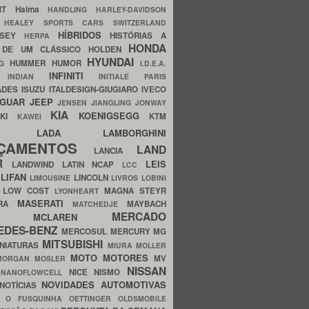
ERT
Haima
HANDLING
HARLEY-DAVIDSON
I
HEALEY SPORTS CARS SWITZERLAND
HÍBRIDOS
SSEY
HISTÓRIAS A
HERPA
HONDA
 DE UM CLÁSSICO
HOLDEN
HYUNDAI
HUMMER
HUMOR
NG
I.D.E.A.
INFINITI
IA
INDIAN
INITIALE PARIS
ADES
ISUZU
ITALDESIGN-GIUGIARO
IVECO
AGUAR
JEEP
JENSEN
JIANGLING
JONWAY
KIA
KOENIGSEGG
AKI
KTM
KAWEI
LADA
LAMBORGHINI
MHO
NÇAMENTOS
LAND
LANCIA
ER
LEIS
LANDWIND
LATIN NCAP
LCC
S
LIFAN
LINCOLN
LIMOUSINE
LIVROS
LOBINI
S
LOW COST
MAGNA STEYR
LYONHEART
MASERATI
DRA
MAYBACH
MATCHEDJE
MERCADO
ZDA
MCLAREN
EDES-BENZ
MERCOSUL
MERCURY
MG
MITSUBISHI
INIATURAS
MIURA
MOLLER
MOTO
MOTORES
MV
MORGAN
MOSLER
NISSAN
a
NICE
NISMO
NANOFLOWCELL
NOVIDADES AUTOMOTIVAS
NOTÍCIAS
C
O FUSQUINHA
OETTINGER
OLDSMOBILE